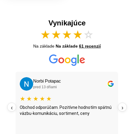
Vynikajúce
★
★
★
★
☆
Na základe
Na základe
61 recenzií
Norbi Potapac
pred 13 dňami
★
★
★
★
★
★
‹
›
oží
Obchod odporúčam. Pozitívne hodnotím spätnú
Najt
väzbu-komunikáciu, sortiment, ceny
posl
...
oni 
fazu
Prečí