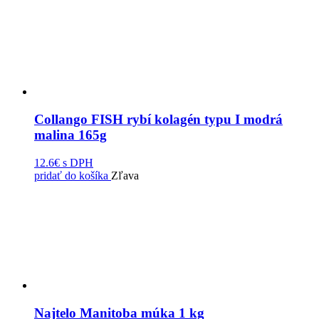
Collango FISH rybí kolagén typu I modrá
malina 165g
12.6€
s DPH
pridať do košíka
Zľava
Najtelo Manitoba múka 1 kg