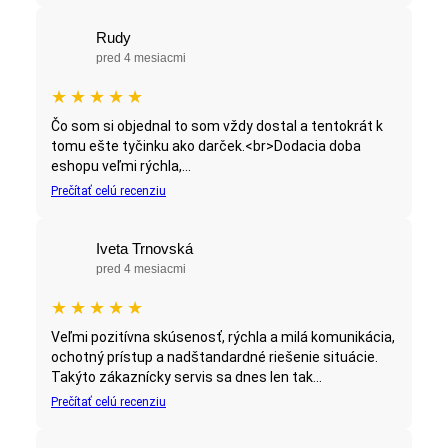
Rudy
pred 4 mesiacmi
★
★
★
★
★
Čo som si objednal to som vždy dostal a tentokrát k
tomu ešte tyčinku ako darček.<br>Dodacia doba
eshopu veľmi rýchla,...
Prečítať celú recenziu
Iveta Trnovská
pred 4 mesiacmi
★
★
★
★
★
Veľmi pozitívna skúsenosť, rýchla a milá komunikácia,
ochotný prístup a nadštandardné riešenie situácie.
Takýto zákaznícky servis sa dnes len tak...
Prečítať celú recenziu