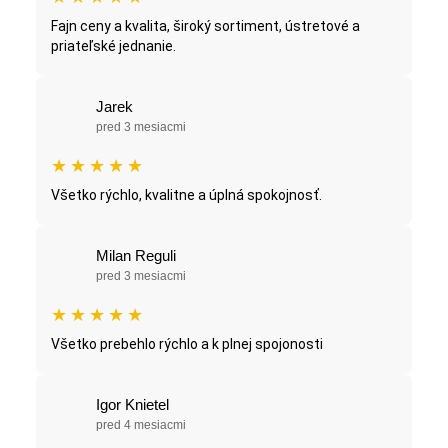
Fajn ceny a kvalita, široký sortiment, ústretové a
priateľské jednanie.
Jarek
pred 3 mesiacmi
★
★
★
★
★
Všetko rýchlo, kvalitne a úplná spokojnosť.
Milan Reguli
pred 3 mesiacmi
★
★
★
★
★
Všetko prebehlo rýchlo a k plnej spojonosti
Igor Knietel
pred 4 mesiacmi