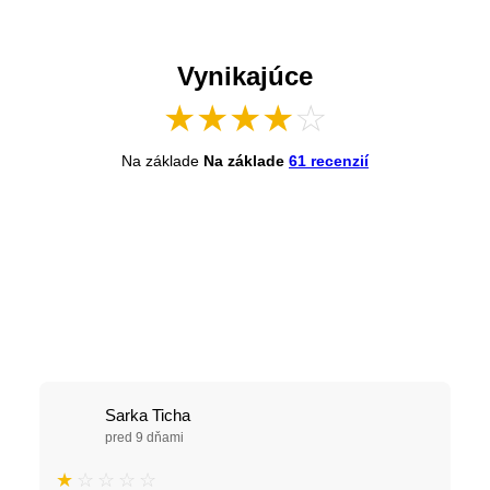
Vynikajúce
★
★
★
★
☆
Na základe
Na základe
61 recenzií
Sarka Ticha
pred 9 dňami
★
☆
☆
☆
☆