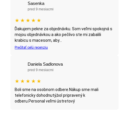
Sasenka
pred 9 mesiacmi
★
★
★
★
★
Ďakujem pekne za objednávku. Som veľmi spokojná s
mojou objednávkou a ako pečlivo ste mi zabalili
krabicu s macesom, aby...
Prečítať celú recenziu
Daniela Sadlonova
pred 9 mesiacmi
★
★
★
★
★
Boli sme na osobnom odbere.Nákup sme mali
telefonicky dohodnutý,bol pripravený k
odberu.Personal veľmi ústretový