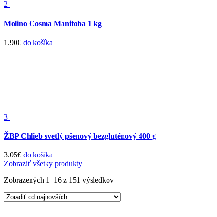
2
Molino Cosma Manitoba 1 kg
1.90
€
do košíka
3
ŽBP Chlieb svetlý pšenový bezgluténový 400 g
3.05
€
do košíka
Zobraziť všetky produkty
Zobrazených 1–16 z 151 výsledkov