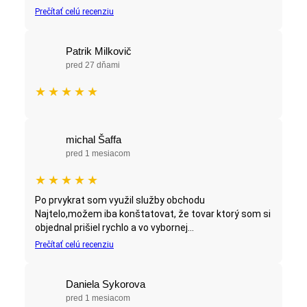
Prečítať celú recenziu
Patrik Milkovič
pred 27 dňami
★
★
★
★
★
michal Šaffa
pred 1 mesiacom
★
★
★
★
★
Po prvykrat som využil služby obchodu
Najtelo,možem iba konštatovat, že tovar ktorý som si
objednal prišiel rychlo a vo vybornej...
Prečítať celú recenziu
Daniela Sykorova
pred 1 mesiacom