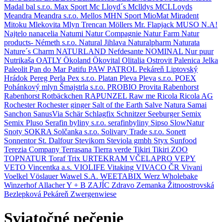
Madal bal s.r.o.
Max Sport
Mc Lloyd´s
Mclldys
MCLLoyds
Meandra
Meandra s.r.o.
Mellos
MHN Sport
MioMat
Miradent
Mitoku
Mlekovita
Mlyn Trencan
Möllers
Mr. Flapjack
MUSO
N.A!
Najtelo
nanacelia
Natumi
Natur Compagnie
Natur Farm
Natur
products- Németh s.r.o.
Natural Jihlava
Naturalpharm
Naturata
Nature´s Charm
NATURLAND
Nefdesante
NOMINAL
Nur puur
Nutrikaša
OATLY
Ökoland
Ökovital
Olitalia
Ostrovit
Palenica Jelka
Paleolit
Pan do Mar
Patifu
PAW PATROL
Pekáreň Liptovský
Hrádok
Pereg
Perla
Pex s.r.o.
Platan
Pleva
Pleva s.r.o.
POEX
Pohánkový mlyn Šmajstrla s.r.o.
PROBIO
Provita
Rabenhorst
Rabenhorst Rotbäckchen
RAPUNZEL
Raw me
Ricola
Ricola AG
Rochester
Rochester ginger
Salt of the Earth
Salve Natura
Samai
Sanchon
SanusVia
Schär
Schlagfix
Schnitzer
Seeburger
Semix
Semix Pluso
Serafin byliny s.r.o.
serafinbyliny
Sipso
SlowNatur
Snoty
SOKRA
Solčanka s.r.o.
Solivary Trade s.r.o.
Sonett
Sonnentor
St. Dalfour
Stevikom
Steviola gmbh
Styx
Sunfood
Terezia Company
Terrasana
Tierra verde
Tikiri
Tikiri ZOO
TOPNATUR
Toraf
Trix
URTEKRAM
VČELAPRO
VEPY
VETO
Vincentka a.s.
VIOLIFE
Vitaking
VIVACO ČR
Vivani
Voelkel
Vöslauer
Wawel S.A.
WEETABIX
Werz
Wholebake
Winzerhof Allacher
Y + B
ZAJÍC
Zdravo
Zemanka
Žitnoostrovská
Bezlepková Pekáreň
Zwergenwiese
Sviatočné pečenie