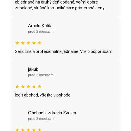
objednané na druhý deň dodané, veľmi dobre
zabalené, slušná komunikácia a primerané ceny.
Arnold Kutik
pred 2 mesiacmi
★
★
★
★
★
Seriozne a profesionalne jednanie. Vrelo odporucam.
jakub
pred 3 mesiacmi
★
★
★
★
★
legit obchod, všetko v pohode
Obchodík zdravia Zvolen
pred 3 mesiacmi
★
★
★
★
★