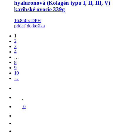
hyaluronová (Kolagén typu I, II, III, V)
karibské ovocie 339g
16.85€
s DPH
pridať do košíka
1
2
3
4
…
8
9
10
→
0