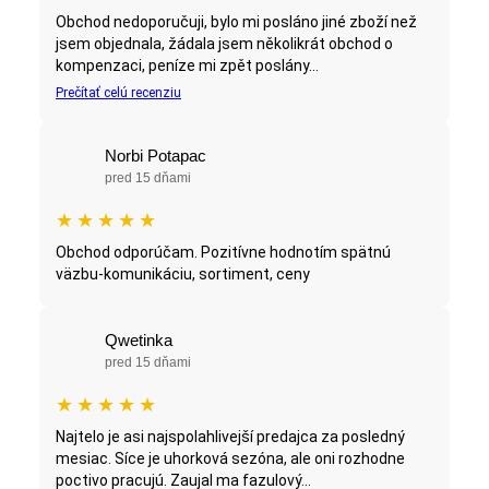
Obchod nedoporučuji, bylo mi posláno jiné zboží než
jsem objednala, žádala jsem několikrát obchod o
kompenzaci, peníze mi zpět poslány...
Prečítať celú recenziu
Norbi Potapac
pred 15 dňami
★
★
★
★
★
Obchod odporúčam. Pozitívne hodnotím spätnú
väzbu-komunikáciu, sortiment, ceny
Qwetinka
pred 15 dňami
★
★
★
★
★
Najtelo je asi najspolahlivejší predajca za posledný
mesiac. Síce je uhorková sezóna, ale oni rozhodne
poctivo pracujú. Zaujal ma fazulový...