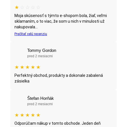
★
☆
☆
☆
☆
Moja skúsenosť s týmto e-shopom bola, žiaľ, veľmi
sklamaním, o to viac, že som u nich v minulosti už
nakupovala...
Prečítať celú recenziu
Tommy Gordon
pred 2 mesiacmi
★
★
★
★
★
Perfektný obchod, produkty a dokonale zabalená
zásielka
Štefan Horňák
pred 2 mesiacmi
★
★
★
★
★
Odporúčam nákup v tomto obchode. Jeden deň