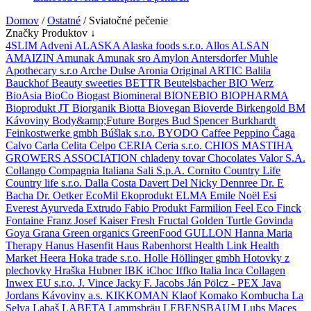
Domov
/
Ostatné
/ Sviatočné pečenie
Značky Produktov ↓
4SLIM
Adveni
ALASKA
Alaska foods s.r.o.
Allos
ALSAN
AMAIZIN
Amunak
Amunak sro
Amylon
Antersdorfer Muhle
Apothecary s.r.o
Arche Dulse
Aronia Original
ARTIC
Balila
Bauckhof
Beauty sweeties
BETTR
Beutelsbacher
BIO Werz
BioAsia
BioCo
Biogast
Biomineral
BIONEBIO
BIOPHARMA
Bioprodukt JT
Biorganik
Biotta
Biovegan
Bioverde
Birkengold
BM
Kávoviny
Body&amp;Future
Borges
Bud Spencer
Burkhardt
Feinkostwerke gmbh
Búšlak s.r.o.
BYODO
Caffee Peppino
Čaga
Calvo
Carla
Celita
Celpo
CERIA
Ceria s.r.o.
CHIOS MASTIHA
GROWERS ASSOCIATION
chladeny tovar
Chocolates Valor S.A.
Collango
Compagnia Italiana Sali S.p.A.
Cornito
Country Life
Country life s.r.o.
Dalla Costa
Davert
Del Nicky
Dennree
Dr. E
Bacha
Dr. Oetker
EcoMil
Ekoprodukt
ELMA
Emile Noël
Esi
Everest Ayurveda
Extrudo
Fabio Produkt
Farmilion
Feel Eco
Finck
Fontaine
Franz Josef Kaiser
Fresh
Fructal
Golden Turtle
Govinda
Goya
Grana
Green organics
GreenFood
GULLON
Hanna Maria
Therapy
Hanus
Hasenfit
Haus Rabenhorst
Health Link
Health
Market
Heera
Hoka trade s.r.o.
Holle
Höllinger gmbh
Hotovky z
plechovky
Hraška
Hubner
IBK
iChoc
Iffko Italia
Inca Collagen
Inwex EU s.r.o.
J. Vince
Jacky F.
Jacobs
Ján Pölcz - PEX
Java
Jordans
Kávoviny a.s.
KIKKOMAN
Klaof
Komako
Kombucha
La
Selva
Labaš
LABETA
Lammsbräu
LEBENSBAUM
Lubs
Maces