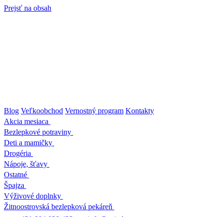
Prejsť na obsah
Blog
Veľkoobchod
Vernostný program
Kontakty
Akcia mesiaca
Bezlepkové potraviny
Deti a mamičky
Drogéria
Nápoje, šťavy
Ostatné
Špajza
Výživové doplnky
Žitnoostrovská bezlepková pekáreň