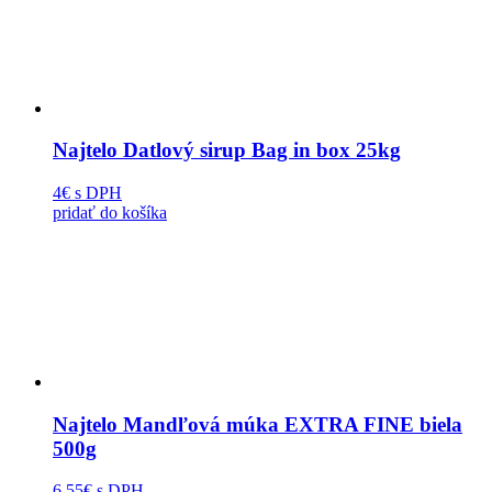
Najtelo Datlový sirup Bag in box 25kg
4€
s DPH
pridať do košíka
Najtelo Mandľová múka EXTRA FINE biela
500g
6.55€
s DPH