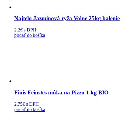
Najtelo Jazmínová ryža Volne 25kg balenie
2.2€
s DPH
pridať do košíka
Finis Feinstes múka na Pizzu 1 kg BIO
2.75€
s DPH
pridať do košíka