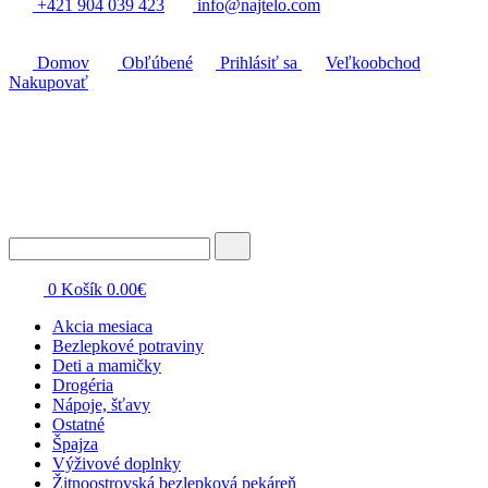
+421 904 039 423
info@najtelo.com
Domov
Obľúbené
Prihlásiť sa
Veľkoobchod
Nakupovať
0
Košík
0.00
€
Akcia mesiaca
Bezlepkové potraviny
Deti a mamičky
Drogéria
Nápoje, šťavy
Ostatné
Špajza
Výživové doplnky
Žitnoostrovská bezlepková pekáreň