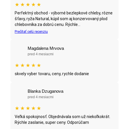
★
★
★
★
★
Perfektný obchod - výborné bezlepkové chleby, rôzne
šťavy, ryža Natural, kúpil som aj konzervovaný plod
chlebovníka za dobrú cenu. Rýchle...
Prečítať celú recenziu
Magdalena Mrvova
pred 4 mesiacmi
★
★
★
★
★
skvely vyber tovaru, ceny, rychle dodanie
Blanka Dzuganova
pred 4 mesiacmi
★
★
★
★
★
Veľká spokojnosť. Objednávala som už niekoľkokrát.
Rýchle zaslanie, super ceny. Odporúčam