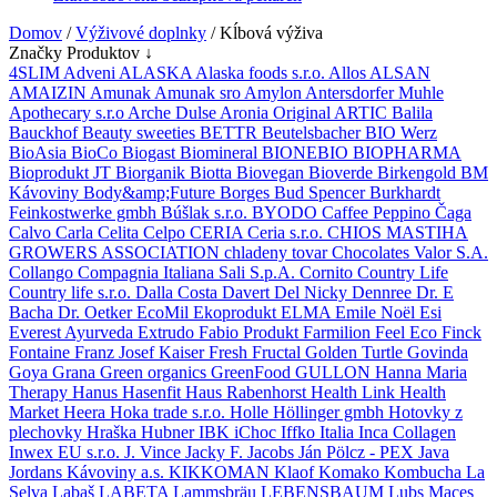
Domov
/
Výživové doplnky
/ Kĺbová výživa
Značky Produktov ↓
4SLIM
Adveni
ALASKA
Alaska foods s.r.o.
Allos
ALSAN
AMAIZIN
Amunak
Amunak sro
Amylon
Antersdorfer Muhle
Apothecary s.r.o
Arche Dulse
Aronia Original
ARTIC
Balila
Bauckhof
Beauty sweeties
BETTR
Beutelsbacher
BIO Werz
BioAsia
BioCo
Biogast
Biomineral
BIONEBIO
BIOPHARMA
Bioprodukt JT
Biorganik
Biotta
Biovegan
Bioverde
Birkengold
BM
Kávoviny
Body&amp;Future
Borges
Bud Spencer
Burkhardt
Feinkostwerke gmbh
Búšlak s.r.o.
BYODO
Caffee Peppino
Čaga
Calvo
Carla
Celita
Celpo
CERIA
Ceria s.r.o.
CHIOS MASTIHA
GROWERS ASSOCIATION
chladeny tovar
Chocolates Valor S.A.
Collango
Compagnia Italiana Sali S.p.A.
Cornito
Country Life
Country life s.r.o.
Dalla Costa
Davert
Del Nicky
Dennree
Dr. E
Bacha
Dr. Oetker
EcoMil
Ekoprodukt
ELMA
Emile Noël
Esi
Everest Ayurveda
Extrudo
Fabio Produkt
Farmilion
Feel Eco
Finck
Fontaine
Franz Josef Kaiser
Fresh
Fructal
Golden Turtle
Govinda
Goya
Grana
Green organics
GreenFood
GULLON
Hanna Maria
Therapy
Hanus
Hasenfit
Haus Rabenhorst
Health Link
Health
Market
Heera
Hoka trade s.r.o.
Holle
Höllinger gmbh
Hotovky z
plechovky
Hraška
Hubner
IBK
iChoc
Iffko Italia
Inca Collagen
Inwex EU s.r.o.
J. Vince
Jacky F.
Jacobs
Ján Pölcz - PEX
Java
Jordans
Kávoviny a.s.
KIKKOMAN
Klaof
Komako
Kombucha
La
Selva
Labaš
LABETA
Lammsbräu
LEBENSBAUM
Lubs
Maces