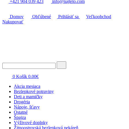
+421 904 039 423
info@najtelo.com
Domov
Obľúbené
Prihlásiť sa
Veľkoobchod
Nakupovať
0
Košík
0.00
€
Akcia mesiaca
Bezlepkové potraviny
Deti a mamičky
Drogéria
Nápoje, šťavy
Ostatné
Špajza
Výživové doplnky
Žitnoostrovská bezlepková pekáreň