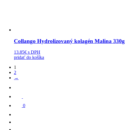
Collango Hydrolizovaný kolagén Malina 330g
13.85€
s DPH
pridať do košíka
1
2
→
0