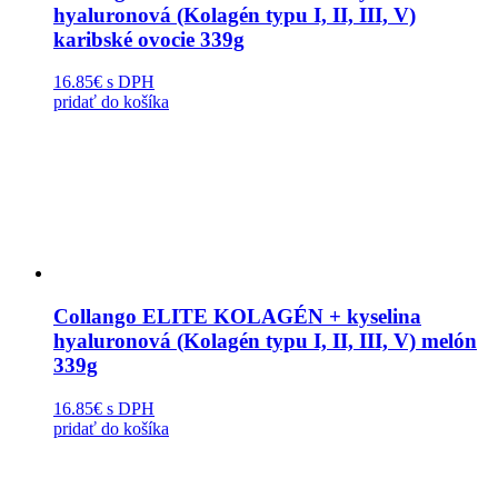
hyaluronová (Kolagén typu I, II, III, V)
karibské ovocie 339g
16.85€
s DPH
pridať do košíka
Collango ELITE KOLAGÉN + kyselina
hyaluronová (Kolagén typu I, II, III, V) melón
339g
16.85€
s DPH
pridať do košíka