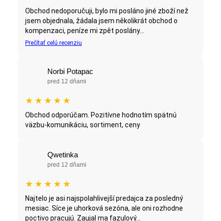
Obchod nedoporučuji, bylo mi posláno jiné zboží než
jsem objednala, žádala jsem několikrát obchod o
kompenzaci, peníze mi zpět poslány...
Prečítať celú recenziu
Norbi Potapac
pred 12 dňami
★
★
★
★
★
Obchod odporúčam. Pozitívne hodnotím spätnú
väzbu-komunikáciu, sortiment, ceny
Qwetinka
pred 12 dňami
★
★
★
★
★
Najtelo je asi najspolahlivejší predajca za posledný
mesiac. Síce je uhorková sezóna, ale oni rozhodne
poctivo pracujú. Zaujal ma fazulový...