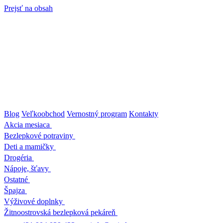
Prejsť na obsah
Blog
Veľkoobchod
Vernostný program
Kontakty
Akcia mesiaca
Bezlepkové potraviny
Deti a mamičky
Drogéria
Nápoje, šťavy
Ostatné
Špajza
Výživové doplnky
Žitnoostrovská bezlepková pekáreň