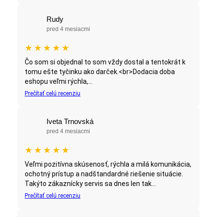
Rudy
pred 4 mesiacmi
★
★
★
★
★
Čo som si objednal to som vždy dostal a tentokrát k
tomu ešte tyčinku ako darček.<br>Dodacia doba
eshopu veľmi rýchla,...
Prečítať celú recenziu
Iveta Trnovská
pred 4 mesiacmi
★
★
★
★
★
Veľmi pozitívna skúsenosť, rýchla a milá komunikácia,
ochotný prístup a nadštandardné riešenie situácie.
Takýto zákaznícky servis sa dnes len tak...
Prečítať celú recenziu