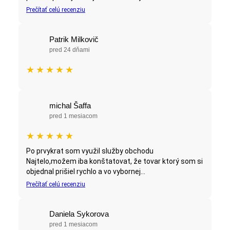
Prečítať celú recenziu
Patrik Milkovič
pred 24 dňami
★
★
★
★
★
michal Šaffa
pred 1 mesiacom
★
★
★
★
★
Po prvykrat som využil služby obchodu
Najtelo,možem iba konštatovat, že tovar ktorý som si
objednal prišiel rychlo a vo vybornej...
Prečítať celú recenziu
Daniela Sykorova
pred 1 mesiacom