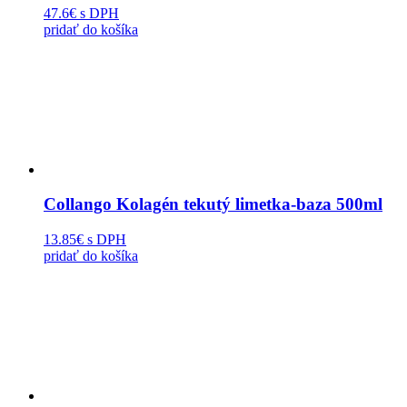
47.6€
s DPH
pridať do košíka
Collango Kolagén tekutý limetka-baza 500ml
13.85€
s DPH
pridať do košíka