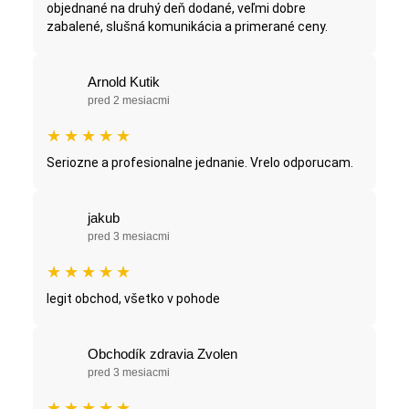
objednané na druhý deň dodané, veľmi dobre
zabalené, slušná komunikácia a primerané ceny.
Arnold Kutik
pred 2 mesiacmi
★
★
★
★
★
Seriozne a profesionalne jednanie. Vrelo odporucam.
jakub
pred 3 mesiacmi
★
★
★
★
★
legit obchod, všetko v pohode
Obchodík zdravia Zvolen
pred 3 mesiacmi
★
★
★
★
★