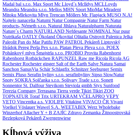
Madal bal s.r.o.
Max Sport
Mc Lloyd´s
Mclldys
MCLLoyds
Meandra
Meandra s.r.o.
Mellos
MHN Sport
MioMat
Miradent
Mitoku
Mlekovita
Mlyn Trencan
Möllers
Mr. Flapjack
MUSO
N.A!
Najtelo
nanacelia
Natumi
Natur Compagnie
Natur Farm
Natur
products- Németh s.r.o.
Natural Jihlava
Naturalpharm
Naturata
Nature´s Charm
NATURLAND
Nefdesante
NOMINAL
Nur puur
Nutrikaša
OATLY
Ökoland
Ökovital
Olitalia
Ostrovit
Palenica Jelka
Paleolit
Pan do Mar
Patifu
PAW PATROL
Pekáreň Liptovský
Hrádok
Pereg
Perla
Pex s.r.o.
Platan
Pleva
Pleva s.r.o.
POEX
Pohánkový mlyn Šmajstrla s.r.o.
PROBIO
Provita
Rabenhorst
Rabenhorst Rotbäckchen
RAPUNZEL
Raw me
Ricola
Ricola AG
Rochester
Rochester ginger
Salt of the Earth
Salve Natura
Samai
Sanchon
SanusVia
Schär
Schlagfix
Schnitzer
Seeburger
Semix
Semix Pluso
Serafin byliny s.r.o.
serafinbyliny
Sipso
SlowNatur
Snoty
SOKRA
Solčanka s.r.o.
Solivary Trade s.r.o.
Sonett
Sonnentor
St. Dalfour
Stevikom
Steviola gmbh
Styx
Sunfood
Terezia Company
Terrasana
Tierra verde
Tikiri
Tikiri ZOO
TOPNATUR
Toraf
Trix
URTEKRAM
VČELAPRO
VEPY
VETO
Vincentka a.s.
VIOLIFE
Vitaking
VIVACO ČR
Vivani
Voelkel
Vöslauer
Wawel S.A.
WEETABIX
Werz
Wholebake
Winzerhof Allacher
Y + B
ZAJÍC
Zdravo
Zemanka
Žitnoostrovská
Bezlepková Pekáreň
Zwergenwiese
Kĺbová výživa