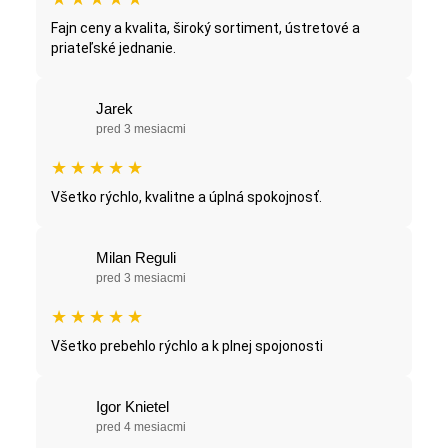
Fajn ceny a kvalita, široký sortiment, ústretové a
priateľské jednanie.
Jarek
pred 3 mesiacmi
★
★
★
★
★
Všetko rýchlo, kvalitne a úplná spokojnosť.
Milan Reguli
pred 3 mesiacmi
★
★
★
★
★
Všetko prebehlo rýchlo a k plnej spojonosti
Igor Knietel
pred 4 mesiacmi