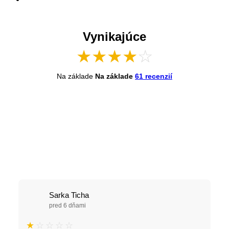
Vynikajúce
★
★
★
★
☆
Na základe
Na základe
61 recenzií
Sarka Ticha
pred 6 dňami
★
☆
☆
☆
☆