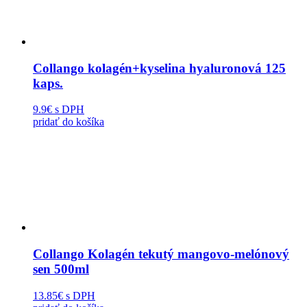
Collango kolagén+kyselina hyaluronová 125
kaps.
9.9€
s DPH
pridať do košíka
Collango Kolagén tekutý mangovo-melónový
sen 500ml
13.85€
s DPH