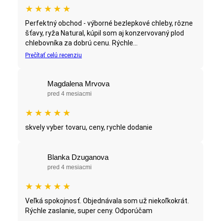
★
★
★
★
★
Perfektný obchod - výborné bezlepkové chleby, rôzne
šťavy, ryža Natural, kúpil som aj konzervovaný plod
chlebovníka za dobrú cenu. Rýchle...
Prečítať celú recenziu
Magdalena Mrvova
pred 4 mesiacmi
★
★
★
★
★
skvely vyber tovaru, ceny, rychle dodanie
Blanka Dzuganova
pred 4 mesiacmi
★
★
★
★
★
Veľká spokojnosť. Objednávala som už niekoľkokrát.
Rýchle zaslanie, super ceny. Odporúčam