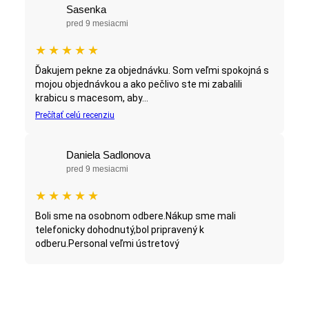
Sasenka
pred 9 mesiacmi
★
★
★
★
★
Ďakujem pekne za objednávku. Som veľmi spokojná s
mojou objednávkou a ako pečlivo ste mi zabalili
krabicu s macesom, aby...
Prečítať celú recenziu
Daniela Sadlonova
pred 9 mesiacmi
★
★
★
★
★
Boli sme na osobnom odbere.Nákup sme mali
telefonicky dohodnutý,bol pripravený k
odberu.Personal veľmi ústretový