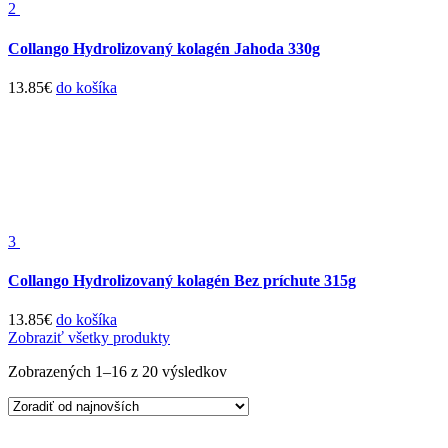
2
Collango Hydrolizovaný kolagén Jahoda 330g
13.85
€
do košíka
3
Collango Hydrolizovaný kolagén Bez príchute 315g
13.85
€
do košíka
Zobraziť všetky produkty
Zobrazených 1–16 z 20 výsledkov