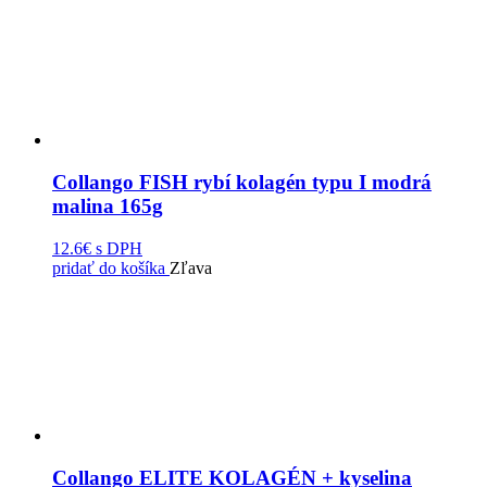
Collango FISH rybí kolagén typu I modrá
malina 165g
12.6€
s DPH
pridať do košíka
Zľava
Collango ELITE KOLAGÉN + kyselina