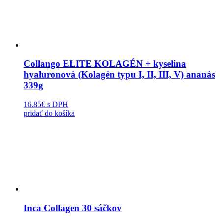
Collango ELITE KOLAGÉN + kyselina
hyaluronová (Kolagén typu I, II, III, V) ananás
339g
16.85€
s DPH
pridať do košíka
Inca Collagen 30 sáčkov