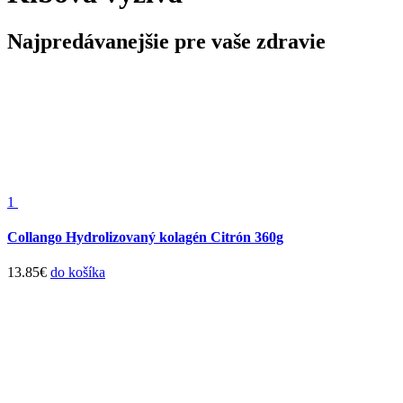
Najpredávanejšie pre vaše zdravie
1
Collango Hydrolizovaný kolagén Citrón 360g
13.85
€
do košíka