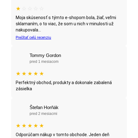
★
☆
☆
☆
☆
Moja skúsenosť s týmto e-shopom bola, žiaľ, veľmi
sklamaním, o to viac, že som u nich v minulosti už
nakupovala...
Prečítať celú recenziu
Tommy Gordon
pred 1 mesiacom
★
★
★
★
★
Perfektný obchod, produkty a dokonale zabalená
zásielka
Štefan Horňák
pred 2 mesiacmi
★
★
★
★
★
Odporúčam nákup v tomto obchode. Jeden deň