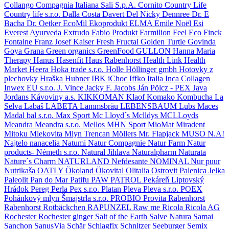
Collango
Compagnia Italiana Sali S.p.A.
Cornito
Country Life
Country life s.r.o.
Dalla Costa
Davert
Del Nicky
Dennree
Dr. E
Bacha
Dr. Oetker
EcoMil
Ekoprodukt
ELMA
Emile Noël
Esi
Everest Ayurveda
Extrudo
Fabio Produkt
Farmilion
Feel Eco
Finck
Fontaine
Franz Josef Kaiser
Fresh
Fructal
Golden Turtle
Govinda
Goya
Grana
Green organics
GreenFood
GULLON
Hanna Maria
Therapy
Hanus
Hasenfit
Haus Rabenhorst
Health Link
Health
Market
Heera
Hoka trade s.r.o.
Holle
Höllinger gmbh
Hotovky z
plechovky
Hraška
Hubner
IBK
iChoc
Iffko Italia
Inca Collagen
Inwex EU s.r.o.
J. Vince
Jacky F.
Jacobs
Ján Pölcz - PEX
Java
Jordans
Kávoviny a.s.
KIKKOMAN
Klaof
Komako
Kombucha
La
Selva
Labaš
LABETA
Lammsbräu
LEBENSBAUM
Lubs
Maces
Madal bal s.r.o.
Max Sport
Mc Lloyd´s
Mclldys
MCLLoyds
Meandra
Meandra s.r.o.
Mellos
MHN Sport
MioMat
Miradent
Mitoku
Mlekovita
Mlyn Trencan
Möllers
Mr. Flapjack
MUSO
N.A!
Najtelo
nanacelia
Natumi
Natur Compagnie
Natur Farm
Natur
products- Németh s.r.o.
Natural Jihlava
Naturalpharm
Naturata
Nature´s Charm
NATURLAND
Nefdesante
NOMINAL
Nur puur
Nutrikaša
OATLY
Ökoland
Ökovital
Olitalia
Ostrovit
Palenica Jelka
Paleolit
Pan do Mar
Patifu
PAW PATROL
Pekáreň Liptovský
Hrádok
Pereg
Perla
Pex s.r.o.
Platan
Pleva
Pleva s.r.o.
POEX
Pohánkový mlyn Šmajstrla s.r.o.
PROBIO
Provita
Rabenhorst
Rabenhorst Rotbäckchen
RAPUNZEL
Raw me
Ricola
Ricola AG
Rochester
Rochester ginger
Salt of the Earth
Salve Natura
Samai
Sanchon
SanusVia
Schär
Schlagfix
Schnitzer
Seeburger
Semix