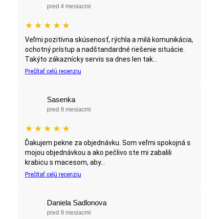
pred 4 mesiacmi
★
★
★
★
★
Veľmi pozitívna skúsenosť, rýchla a milá komunikácia,
ochotný prístup a nadštandardné riešenie situácie.
Takýto zákaznícky servis sa dnes len tak...
Prečítať celú recenziu
Sasenka
pred 9 mesiacmi
★
★
★
★
★
Ďakujem pekne za objednávku. Som veľmi spokojná s
mojou objednávkou a ako pečlivo ste mi zabalili
krabicu s macesom, aby...
Prečítať celú recenziu
Daniela Sadlonova
pred 9 mesiacmi