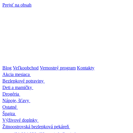
Prejsť na obsah
Blog
Veľkoobchod
Vernostný program
Kontakty
Akcia mesiaca
Bezlepkové potraviny
Deti a mamičky
Drogéria
Nápoje, šťavy
Ostatné
Špajza
Výživové doplnky
Žitnoostrovská bezlepková pekáreň