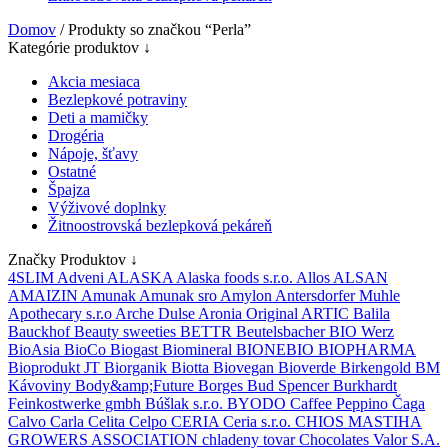
Domov
/ Produkty so značkou “Perla”
Kategórie produktov ↓
Akcia mesiaca
Bezlepkové potraviny
Deti a mamičky
Drogéria
Nápoje, šťavy
Ostatné
Špajza
Výživové doplnky
Žitnoostrovská bezlepková pekáreň
Značky Produktov ↓
4SLIM
Adveni
ALASKA
Alaska foods s.r.o.
Allos
ALSAN
AMAIZIN
Amunak
Amunak sro
Amylon
Antersdorfer Muhle
Apothecary s.r.o
Arche Dulse
Aronia Original
ARTIC
Balila
Bauckhof
Beauty sweeties
BETTR
Beutelsbacher
BIO Werz
BioAsia
BioCo
Biogast
Biomineral
BIONEBIO
BIOPHARMA
Bioprodukt JT
Biorganik
Biotta
Biovegan
Bioverde
Birkengold
BM
Kávoviny
Body&amp;Future
Borges
Bud Spencer
Burkhardt
Feinkostwerke gmbh
Búšlak s.r.o.
BYODO
Caffee Peppino
Čaga
Calvo
Carla
Celita
Celpo
CERIA
Ceria s.r.o.
CHIOS MASTIHA
GROWERS ASSOCIATION
chladeny tovar
Chocolates Valor S.A.