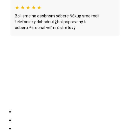
★
★
★
★
★
Boli sme na osobnom odbere.Nákup sme mali
telefonicky dohodnutý,bol pripravený k
odberu.Personal veľmi ústretový