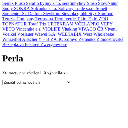
Semix Pluso
Serafin byliny s.r.o.
serafinbyliny
Sipso
SlowNatur
Snoty
SOKRA
Solčanka s.r.o.
Solivary Trade s.r.o.
Sonett
Sonnentor
St. Dalfour
Stevikom
Steviola gmbh
Styx
Sunfood
Terezia Company
Terrasana
Tierra verde
Tikiri
Tikiri ZOO
TOPNATUR
Toraf
Trix
URTEKRAM
VČELAPRO
VEPY
VETO
Vincentka a.s.
VIOLIFE
Vitaking
VIVACO ČR
Vivani
Voelkel
Vöslauer
Wawel S.A.
WEETABIX
Werz
Wholebake
Winzerhof Allacher
Y + B
ZAJÍC
Zdravo
Zemanka
Žitnoostrovská
Bezlepková Pekáreň
Zwergenwiese
Perla
Zobrazuje sa všetkych 6 výsledkov