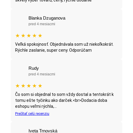
Blanka Dzuganova
pred 4 mesiacmi
★
★
★
★
★
Veľká spokojnosť. Objednávala som už niekoľkokrát.
Rýchle zaslanie, super ceny. Odporúčam
Rudy
pred 4 mesiacmi
★
★
★
★
★
Čo som si objednal to som vždy dostal a tentokrát k
tomu ešte tyčinku ako darček.<br>Dodacia doba
eshopu veľmi rýchla,...
Prečítať celú recenziu
Iveta Trnovská