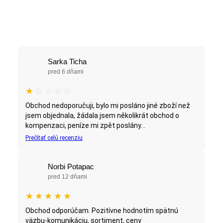
Sarka Ticha
pred 6 dňami
★
☆
☆
☆
☆
Obchod nedoporučuji, bylo mi posláno jiné zboží než
jsem objednala, žádala jsem několikrát obchod o
kompenzaci, peníze mi zpět poslány...
Prečítať celú recenziu
Norbi Potapac
pred 12 dňami
★
★
★
★
★
Obchod odporúčam. Pozitívne hodnotím spätnú
väzbu-komunikáciu, sortiment, ceny