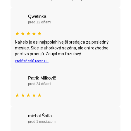
Qwetinka
pred 12 dňami
★
★
★
★
★
Najtelo je asi najspolahlivejší predajca za posledný
mesiac. Síce je uhorková sezóna, ale oni rozhodne
poctivo pracujú. Zaujal ma fazulový...
Prečítať celú recenziu
Patrik Milkovič
pred 24 dňami
★
★
★
★
★
michal Šaffa
pred 1 mesiacom