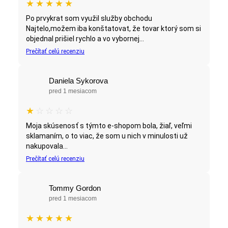
★
★
★
★
★
Po prvykrat som využil služby obchodu
Najtelo,možem iba konštatovat, že tovar ktorý som si
objednal prišiel rychlo a vo vybornej...
Prečítať celú recenziu
Daniela Sykorova
pred 1 mesiacom
★
☆
☆
☆
☆
Moja skúsenosť s týmto e-shopom bola, žiaľ, veľmi
sklamaním, o to viac, že som u nich v minulosti už
nakupovala...
Prečítať celú recenziu
Tommy Gordon
pred 1 mesiacom
★
★
★
★
★