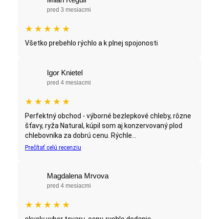
pred 3 mesiacmi
★
★
★
★
★
Všetko prebehlo rýchlo a k plnej spojonosti
Igor Knietel
pred 4 mesiacmi
★
★
★
★
★
Perfektný obchod - výborné bezlepkové chleby, rôzne
šťavy, ryža Natural, kúpil som aj konzervovaný plod
chlebovníka za dobrú cenu. Rýchle...
Prečítať celú recenziu
Magdalena Mrvova
pred 4 mesiacmi
★
★
★
★
★
skvely vyber tovaru, ceny, rychle dodanie