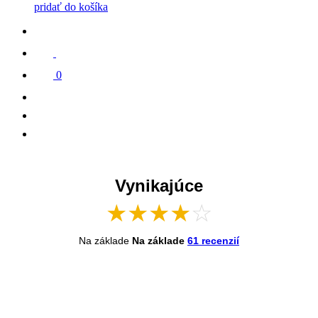
pridať do košíka
0
Vynikajúce
★
★
★
★
☆
Na základe
Na základe
61 recenzií