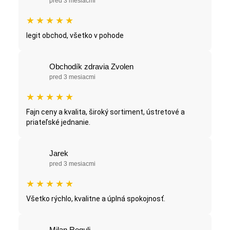
pred 3 mesiacmi
★
★
★
★
★
legit obchod, všetko v pohode
Obchodík zdravia Zvolen
pred 3 mesiacmi
★
★
★
★
★
Fajn ceny a kvalita, široký sortiment, ústretové a
priateľské jednanie.
Jarek
pred 3 mesiacmi
★
★
★
★
★
Všetko rýchlo, kvalitne a úplná spokojnosť.
Milan Reguli