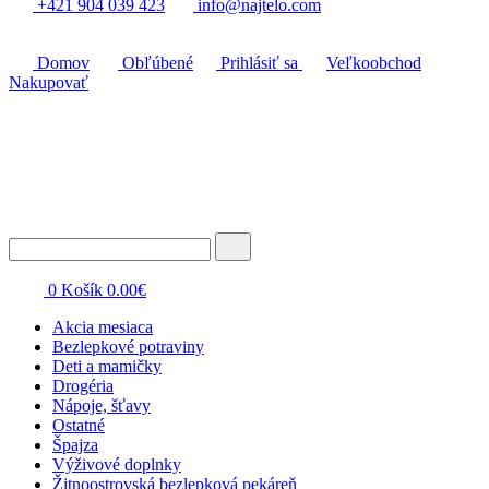
+421 904 039 423
info@najtelo.com
Domov
Obľúbené
Prihlásiť sa
Veľkoobchod
Nakupovať
0
Košík
0.00
€
Akcia mesiaca
Bezlepkové potraviny
Deti a mamičky
Drogéria
Nápoje, šťavy
Ostatné
Špajza
Výživové doplnky
Žitnoostrovská bezlepková pekáreň