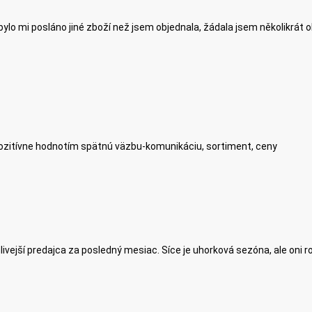
ylo mi posláno jiné zboží než jsem objednala, žádala jsem několikrát 
zitívne hodnotím spätnú väzbu-komunikáciu, sortiment, ceny
hlivejší predajca za posledný mesiac. Síce je uhorková sezóna, ale oni r