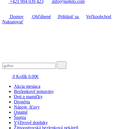
+421 904 039 423
info@najtelo.com
Domov
Obľúbené
Prihlásiť sa
Veľkoobchod
Nakupovať
0
Košík
0.00
€
Akcia mesiaca
Bezlepkové potraviny
Deti a mamičky
Drogéria
Nápoje, šťavy
Ostatné
Špajza
Výživové doplnky
Žitnoostrovská bezlepková pekáreň