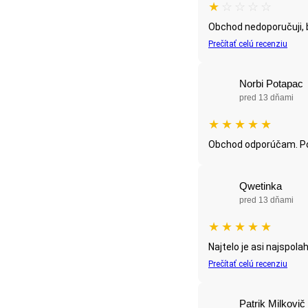
★
☆
☆
☆
☆
Obchod nedoporučuji, b
Prečítať celú recenziu
Norbi Potapac
pred 13 dňami
★
★
★
★
★
Obchod odporúčam. Po
Qwetinka
pred 13 dňami
★
★
★
★
★
Najtelo je asi najspola
Prečítať celú recenziu
Patrik Milkovič