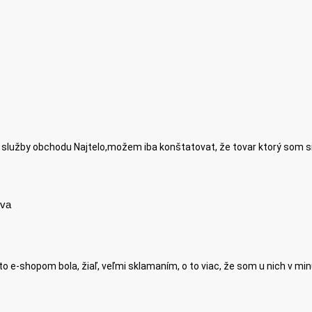
 služby obchodu Najtelo,možem iba konštatovat, že tovar ktorý som si ob
ova
 e-shopom bola, žiaľ, veľmi sklamaním, o to viac, že som u nich v minu