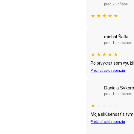
pred 26 dňami
★
★
★
★
★
michal Šaffa
pred 1 mesiacom
★
★
★
★
★
Po prvykrat som využil
Prečítať celú recenziu
Daniela Sykor
pred 1 mesiacom
★
☆
☆
☆
☆
Moja skúsenosť s týmto
Prečítať celú recenziu