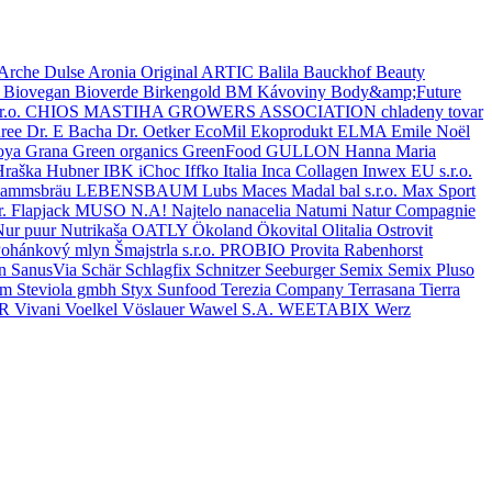
Arche Dulse
Aronia Original
ARTIC
Balila
Bauckhof
Beauty
a
Biovegan
Bioverde
Birkengold
BM Kávoviny
Body&amp;Future
r.o.
CHIOS MASTIHA GROWERS ASSOCIATION
chladeny tovar
ree
Dr. E Bacha
Dr. Oetker
EcoMil
Ekoprodukt
ELMA
Emile Noël
oya
Grana
Green organics
GreenFood
GULLON
Hanna Maria
Hraška
Hubner
IBK
iChoc
Iffko Italia
Inca Collagen
Inwex EU s.r.o.
ammsbräu
LEBENSBAUM
Lubs
Maces
Madal bal s.r.o.
Max Sport
. Flapjack
MUSO
N.A!
Najtelo
nanacelia
Natumi
Natur Compagnie
Nur puur
Nutrikaša
OATLY
Ökoland
Ökovital
Olitalia
Ostrovit
ohánkový mlyn Šmajstrla s.r.o.
PROBIO
Provita
Rabenhorst
on
SanusVia
Schär
Schlagfix
Schnitzer
Seeburger
Semix
Semix Pluso
om
Steviola gmbh
Styx
Sunfood
Terezia Company
Terrasana
Tierra
ČR
Vivani
Voelkel
Vöslauer
Wawel S.A.
WEETABIX
Werz