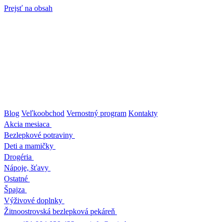
Prejsť na obsah
Blog
Veľkoobchod
Vernostný program
Kontakty
Akcia mesiaca
Bezlepkové potraviny
Deti a mamičky
Drogéria
Nápoje, šťavy
Ostatné
Špajza
Výživové doplnky
Žitnoostrovská bezlepková pekáreň