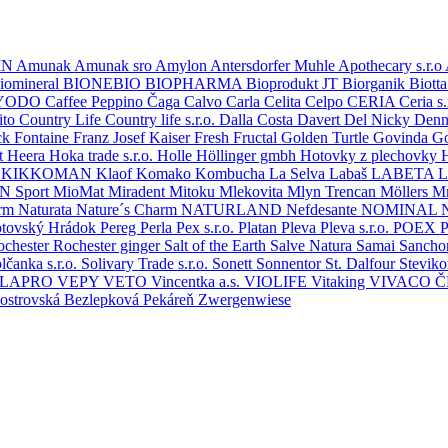
IN
Amunak
Amunak sro
Amylon
Antersdorfer Muhle
Apothecary s.r.o
iomineral
BIONEBIO
BIOPHARMA
Bioprodukt JT
Biorganik
Biott
YODO
Caffee Peppino
Čaga
Calvo
Carla
Celita
Celpo
CERIA
Ceria s.
ito
Country Life
Country life s.r.o.
Dalla Costa
Davert
Del Nicky
Denn
ck
Fontaine
Franz Josef Kaiser
Fresh
Fructal
Golden Turtle
Govinda
G
t
Heera
Hoka trade s.r.o.
Holle
Höllinger gmbh
Hotovky z plechovky
.
KIKKOMAN
Klaof
Komako
Kombucha
La Selva
Labaš
LABETA
L
 Sport
MioMat
Miradent
Mitoku
Mlekovita
Mlyn Trencan
Möllers
Mr
arm
Naturata
Nature´s Charm
NATURLAND
Nefdesante
NOMINAL
ptovský Hrádok
Pereg
Perla
Pex s.r.o.
Platan
Pleva
Pleva s.r.o.
POEX
P
ochester
Rochester ginger
Salt of the Earth
Salve Natura
Samai
Sanch
lčanka s.r.o.
Solivary Trade s.r.o.
Sonett
Sonnentor
St. Dalfour
Stevik
ELAPRO
VEPY
VETO
Vincentka a.s.
VIOLIFE
Vitaking
VIVACO 
oostrovská Bezlepková Pekáreň
Zwergenwiese