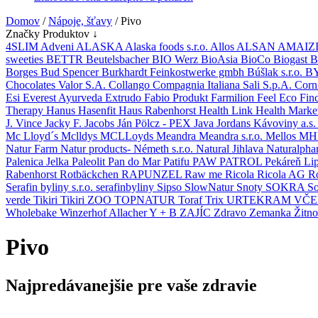
Domov
/
Nápoje, šťavy
/ Pivo
Značky Produktov ↓
4SLIM
Adveni
ALASKA
Alaska foods s.r.o.
Allos
ALSAN
AMAIZ
sweeties
BETTR
Beutelsbacher
BIO Werz
BioAsia
BioCo
Biogast
B
Borges
Bud Spencer
Burkhardt Feinkostwerke gmbh
Búšlak s.r.o.
B
Chocolates Valor S.A.
Collango
Compagnia Italiana Sali S.p.A.
Corn
Esi
Everest Ayurveda
Extrudo
Fabio Produkt
Farmilion
Feel Eco
Fin
Therapy
Hanus
Hasenfit
Haus Rabenhorst
Health Link
Health Marke
J. Vince
Jacky F.
Jacobs
Ján Pölcz - PEX
Java
Jordans
Kávoviny a.s
Mc Lloyd´s
Mclldys
MCLLoyds
Meandra
Meandra s.r.o.
Mellos
MHN
Natur Farm
Natur products- Németh s.r.o.
Natural Jihlava
Naturalph
Palenica Jelka
Paleolit
Pan do Mar
Patifu
PAW PATROL
Pekáreň Li
Rabenhorst Rotbäckchen
RAPUNZEL
Raw me
Ricola
Ricola AG
R
Serafin byliny s.r.o.
serafinbyliny
Sipso
SlowNatur
Snoty
SOKRA
So
verde
Tikiri
Tikiri ZOO
TOPNATUR
Toraf
Trix
URTEKRAM
VČ
Wholebake
Winzerhof Allacher
Y + B
ZAJÍC
Zdravo
Zemanka
Žitn
Pivo
Najpredávanejšie pre vaše zdravie