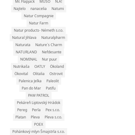
Mr. Flapjack
MUSO
N.A!
Najtelo
nanacelia
Natumi
Natur Compagnie
Natur Farm
Natur products- Németh s.r.o.
Natural Jihlava
Naturalpharm
Naturata
Nature´s Charm
NATURLAND
Nefdesante
NOMINAL
Nur puur
Nutrikaša
OATLY
Ökoland
Ökovital
Olitalia
Ostrovit
Palenica Jelka
Paleolit
Pan do Mar
Patifu
PAW PATROL
Pekáreň Liptovský Hrádok
Pereg
Perla
Pex s.r.o.
Platan
Pleva
Pleva s.r.o.
POEX
Pohánkový mlyn Šmajstrla s.r.o.