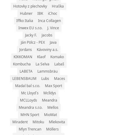
Hotovky z plechovky
Hraška
Hubner
IBK
iChoc
Iffko Italia
Inca Collagen
Inwex EU s.r.o.
J. Vince
Jacky F.
Jacobs
Ján Pölcz - PEX
Java
Jordans
Kávoviny a.s.
KIKKOMAN
Klaof
Komako
Kombucha
La Selva
Labaš
LABETA
Lammsbräu
LEBENSBAUM
Lubs
Maces
Madal bal s.r.o.
Max Sport
Mc Lloyd´s
Mclldys
MCLLoyds
Meandra
Meandra s.r.o.
Mellos
MHN Sport
MioMat
Miradent
Mitoku
Mlekovita
Mlyn Trencan
Möllers