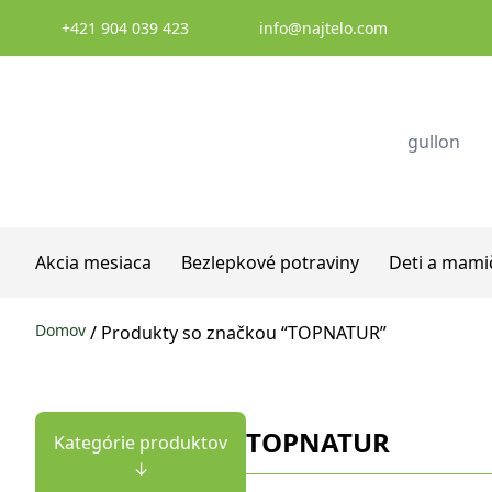
Prejsť na obsah
+421 904 039 423
info@najtelo.com
Akcia mesiaca
Bezlepkové potraviny
Deti a mami
Domov
/ Produkty so značkou “TOPNATUR”
TOPNATUR
Kategórie produktov
↓