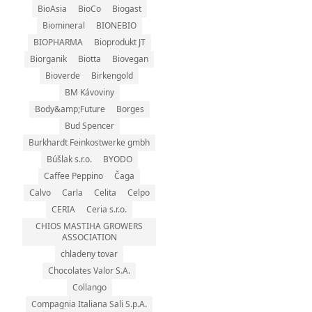
BioAsia
BioCo
Biogast
Biomineral
BIONEBIO
BIOPHARMA
Bioprodukt JT
Biorganik
Biotta
Biovegan
Bioverde
Birkengold
BM Kávoviny
Body&amp;Future
Borges
Bud Spencer
Burkhardt Feinkostwerke gmbh
Búšlak s.r.o.
BYODO
Caffee Peppino
Čaga
Calvo
Carla
Celita
Celpo
CERIA
Ceria s.r.o.
CHIOS MASTIHA GROWERS
ASSOCIATION
chladeny tovar
Chocolates Valor S.A.
Collango
Compagnia Italiana Sali S.p.A.