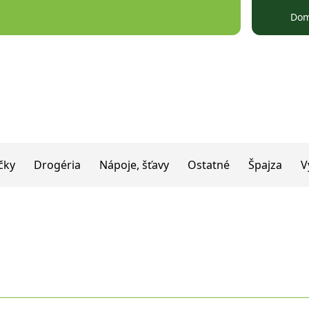
Do
čky
Drogéria
Nápoje, šťavy
Ostatné
Špajza
V