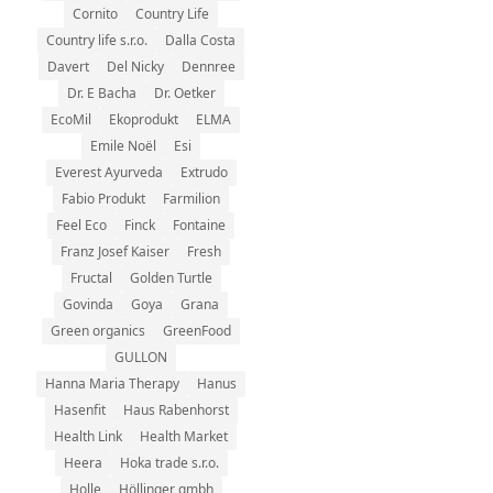
Cornito
Country Life
Country life s.r.o.
Dalla Costa
Davert
Del Nicky
Dennree
Dr. E Bacha
Dr. Oetker
EcoMil
Ekoprodukt
ELMA
Emile Noël
Esi
Everest Ayurveda
Extrudo
Fabio Produkt
Farmilion
Feel Eco
Finck
Fontaine
Franz Josef Kaiser
Fresh
Fructal
Golden Turtle
Govinda
Goya
Grana
Green organics
GreenFood
GULLON
Hanna Maria Therapy
Hanus
Hasenfit
Haus Rabenhorst
Health Link
Health Market
Heera
Hoka trade s.r.o.
Holle
Höllinger gmbh