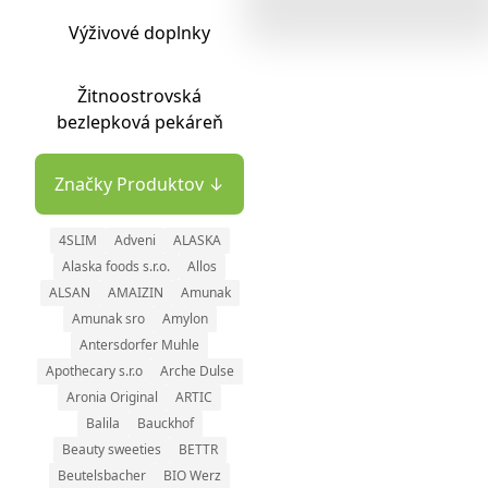
Výživové doplnky
Žitnoostrovská
bezlepková pekáreň
Značky Produktov ↓
4SLIM
Adveni
ALASKA
Alaska foods s.r.o.
Allos
ALSAN
AMAIZIN
Amunak
Amunak sro
Amylon
Antersdorfer Muhle
Apothecary s.r.o
Arche Dulse
Aronia Original
ARTIC
Balila
Bauckhof
Beauty sweeties
BETTR
Beutelsbacher
BIO Werz