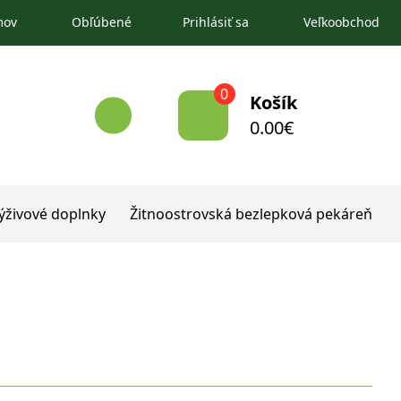
mov
Obľúbené
Prihlásiť sa
Veľkoobchod
0
Košík
0.00
€
ýživové doplnky
Žitnoostrovská bezlepková pekáreň