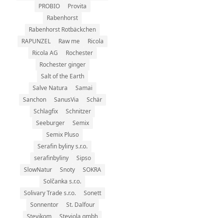
PROBIO
Provita
Rabenhorst
Rabenhorst Rotbäckchen
RAPUNZEL
Raw me
Ricola
Ricola AG
Rochester
Rochester ginger
Salt of the Earth
Salve Natura
Samai
Sanchon
SanusVia
Schär
Schlagfix
Schnitzer
Seeburger
Semix
Semix Pluso
Serafin byliny s.r.o.
serafinbyliny
Sipso
SlowNatur
Snoty
SOKRA
Solčanka s.r.o.
Solivary Trade s.r.o.
Sonett
Sonnentor
St. Dalfour
Stevikom
Steviola gmbh