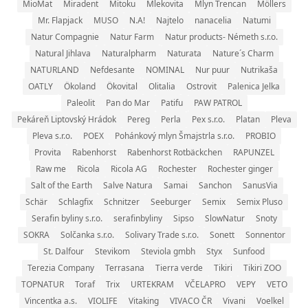
MioMat
Miradent
Mitoku
Mlekovita
Mlyn Trencan
Möllers
Mr. Flapjack
MUSO
N.A!
Najtelo
nanacelia
Natumi
Natur Compagnie
Natur Farm
Natur products- Németh s.r.o.
Natural Jihlava
Naturalpharm
Naturata
Nature´s Charm
NATURLAND
Nefdesante
NOMINAL
Nur puur
Nutrikaša
OATLY
Ökoland
Ökovital
Olitalia
Ostrovit
Palenica Jelka
Paleolit
Pan do Mar
Patifu
PAW PATROL
Pekáreň Liptovský Hrádok
Pereg
Perla
Pex s.r.o.
Platan
Pleva
Pleva s.r.o.
POEX
Pohánkový mlyn Šmajstrla s.r.o.
PROBIO
Provita
Rabenhorst
Rabenhorst Rotbäckchen
RAPUNZEL
Raw me
Ricola
Ricola AG
Rochester
Rochester ginger
Salt of the Earth
Salve Natura
Samai
Sanchon
SanusVia
Schär
Schlagfix
Schnitzer
Seeburger
Semix
Semix Pluso
Serafin byliny s.r.o.
serafinbyliny
Sipso
SlowNatur
Snoty
SOKRA
Solčanka s.r.o.
Solivary Trade s.r.o.
Sonett
Sonnentor
St. Dalfour
Stevikom
Steviola gmbh
Styx
Sunfood
Terezia Company
Terrasana
Tierra verde
Tikiri
Tikiri ZOO
TOPNATUR
Toraf
Trix
URTEKRAM
VČELAPRO
VEPY
VETO
Vincentka a.s.
VIOLIFE
Vitaking
VIVACO ČR
Vivani
Voelkel