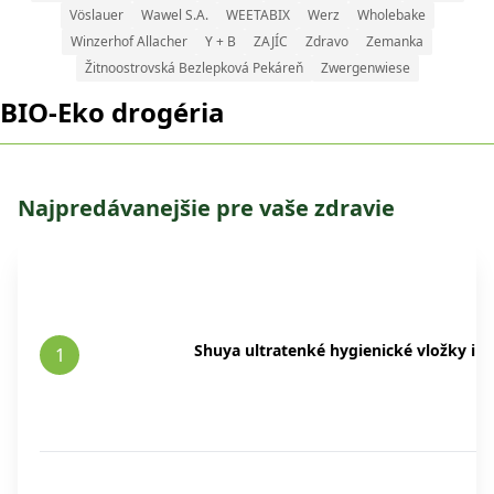
Vöslauer
Wawel S.A.
WEETABIX
Werz
Wholebake
Winzerhof Allacher
Y + B
ZAJÍC
Zdravo
Zemanka
Žitnoostrovská Bezlepková Pekáreň
Zwergenwiese
BIO-Eko drogéria
Najpredávanejšie pre vaše zdravie
Shuya ultratenké hygienické vložky in
1