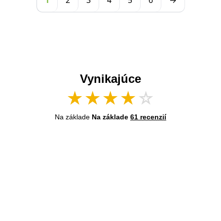
1
2
3
4
5
6
→
Vynikajúce
★
★
★
★
☆
Na základe
Na základe
61 recenzií