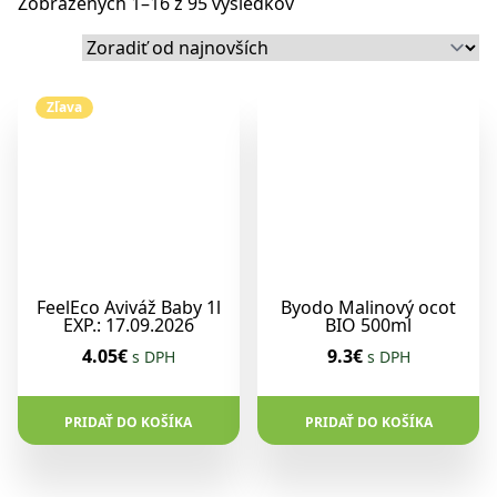
Zobrazených 1–16 z 95 výsledkov
Zľava
FeelEco Aviváž Baby 1l
Byodo Malinový ocot
EXP.: 17.09.2026
BIO 500ml
4.05€
9.3€
s DPH
s DPH
PRIDAŤ DO KOŠÍKA
PRIDAŤ DO KOŠÍKA