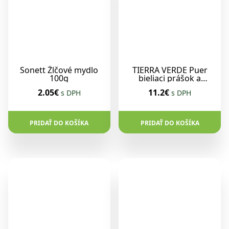
Sonett Žlčové mydlo
TIERRA VERDE Puer
100g
bieliaci prášok a
odstraňovač škrvn
2.05€
11.2€
s DPH
s DPH
1kg dóza
PRIDAŤ DO KOŠÍKA
PRIDAŤ DO KOŠÍKA