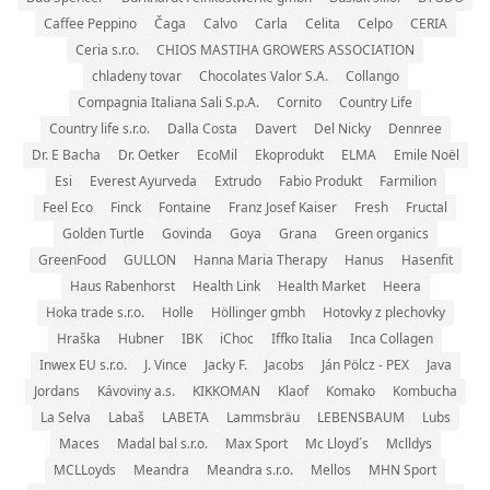
Caffee Peppino
Čaga
Calvo
Carla
Celita
Celpo
CERIA
Ceria s.r.o.
CHIOS MASTIHA GROWERS ASSOCIATION
chladeny tovar
Chocolates Valor S.A.
Collango
Compagnia Italiana Sali S.p.A.
Cornito
Country Life
Country life s.r.o.
Dalla Costa
Davert
Del Nicky
Dennree
Dr. E Bacha
Dr. Oetker
EcoMil
Ekoprodukt
ELMA
Emile Noël
Esi
Everest Ayurveda
Extrudo
Fabio Produkt
Farmilion
Feel Eco
Finck
Fontaine
Franz Josef Kaiser
Fresh
Fructal
Golden Turtle
Govinda
Goya
Grana
Green organics
GreenFood
GULLON
Hanna Maria Therapy
Hanus
Hasenfit
Haus Rabenhorst
Health Link
Health Market
Heera
Hoka trade s.r.o.
Holle
Höllinger gmbh
Hotovky z plechovky
Hraška
Hubner
IBK
iChoc
Iffko Italia
Inca Collagen
Inwex EU s.r.o.
J. Vince
Jacky F.
Jacobs
Ján Pölcz - PEX
Java
Jordans
Kávoviny a.s.
KIKKOMAN
Klaof
Komako
Kombucha
La Selva
Labaš
LABETA
Lammsbräu
LEBENSBAUM
Lubs
Maces
Madal bal s.r.o.
Max Sport
Mc Lloyd´s
Mclldys
MCLLoyds
Meandra
Meandra s.r.o.
Mellos
MHN Sport