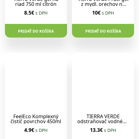
riad 750 ml citrón
z mydl. orechov na
citlivú pokožku 1L
8.5€
10€
s DPH
s DPH
PRIDAŤ DO KOŠÍKA
PRIDAŤ DO KOŠÍKA
FeelEco Komplexný
TIERRA VERDE
čistič povrchov 450ml
odstraňovač vodného
kameňa sáčok 1kg
4.9€
13.3€
s DPH
s DPH