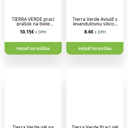
TIERRA VERDE prací
Tierra Verde Aviváž s
prášok na biele
levandulovou silicou
prádlo a látkové
1L
10.15€
8.6€
s DPH
s DPH
plienky 850g
PRIDAŤ DO KOŠÍKA
PRIDAŤ DO KOŠÍKA
Tierra Verde gél na
Tierra Verde Prací gél