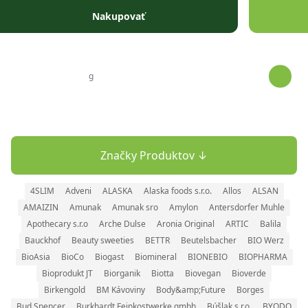
Prejsť na obsah
Nakupovať
Značky Produktov ↓
4SLIM
Adveni
ALASKA
Alaska foods s.r.o.
Allos
ALSAN
AMAIZIN
Amunak
Amunak sro
Amylon
Antersdorfer Muhle
Apothecary s.r.o
Arche Dulse
Aronia Original
ARTIC
Balila
Bauckhof
Beauty sweeties
BETTR
Beutelsbacher
BIO Werz
BioAsia
BioCo
Biogast
Biomineral
BIONEBIO
BIOPHARMA
Bioprodukt JT
Biorganik
Biotta
Biovegan
Bioverde
Birkengold
BM Kávoviny
Body&amp;Future
Borges
Bud Spencer
Burkhardt Feinkostwerke gmbh
Búšlak s.r.o.
BYODO