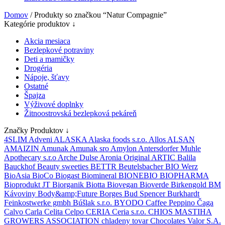
Domov
/ Produkty so značkou “Natur Compagnie”
Kategórie produktov ↓
Akcia mesiaca
Bezlepkové potraviny
Deti a mamičky
Drogéria
Nápoje, šťavy
Ostatné
Špajza
Výživové doplnky
Žitnoostrovská bezlepková pekáreň
Značky Produktov ↓
4SLIM
Adveni
ALASKA
Alaska foods s.r.o.
Allos
ALSAN
AMAIZIN
Amunak
Amunak sro
Amylon
Antersdorfer Muhle
Apothecary s.r.o
Arche Dulse
Aronia Original
ARTIC
Balila
Bauckhof
Beauty sweeties
BETTR
Beutelsbacher
BIO Werz
BioAsia
BioCo
Biogast
Biomineral
BIONEBIO
BIOPHARMA
Bioprodukt JT
Biorganik
Biotta
Biovegan
Bioverde
Birkengold
BM
Kávoviny
Body&amp;Future
Borges
Bud Spencer
Burkhardt
Feinkostwerke gmbh
Búšlak s.r.o.
BYODO
Caffee Peppino
Čaga
Calvo
Carla
Celita
Celpo
CERIA
Ceria s.r.o.
CHIOS MASTIHA
GROWERS ASSOCIATION
chladeny tovar
Chocolates Valor S.A.