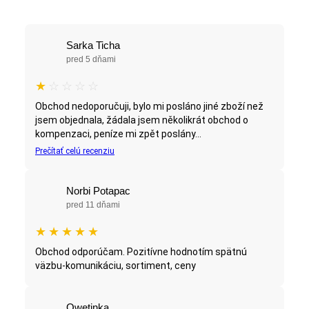
Sarka Ticha
pred 5 dňami
★
☆
☆
☆
☆
Obchod nedoporučuji, bylo mi posláno jiné zboží než
jsem objednala, žádala jsem několikrát obchod o
kompenzaci, peníze mi zpět poslány...
Prečítať celú recenziu
Norbi Potapac
pred 11 dňami
★
★
★
★
★
Obchod odporúčam. Pozitívne hodnotím spätnú
väzbu-komunikáciu, sortiment, ceny
Qwetinka