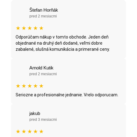
Štefan Horňák
pred 2 mesiacmi
★
★
★
★
★
Odporúčam nákup v tomto obchode. Jeden deň
objednané na druhý deň dodané, veľmi dobre
zabalené, slušná komunikácia a primerané ceny.
Arnold Kutik
pred 2 mesiacmi
★
★
★
★
★
Seriozne a profesionalne jednanie. Vrelo odporucam.
jakub
pred 3 mesiacmi
★
★
★
★
★