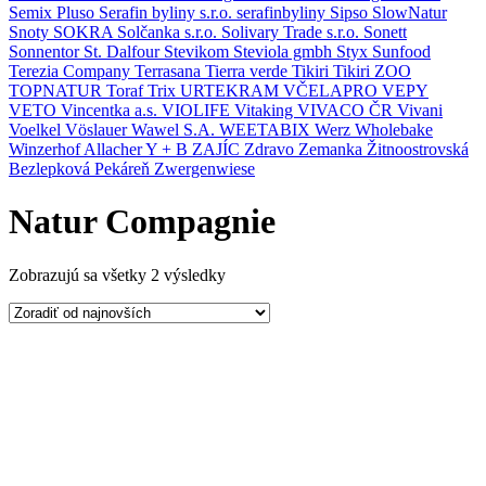
Semix Pluso
Serafin byliny s.r.o.
serafinbyliny
Sipso
SlowNatur
Snoty
SOKRA
Solčanka s.r.o.
Solivary Trade s.r.o.
Sonett
Sonnentor
St. Dalfour
Stevikom
Steviola gmbh
Styx
Sunfood
Terezia Company
Terrasana
Tierra verde
Tikiri
Tikiri ZOO
TOPNATUR
Toraf
Trix
URTEKRAM
VČELAPRO
VEPY
VETO
Vincentka a.s.
VIOLIFE
Vitaking
VIVACO ČR
Vivani
Voelkel
Vöslauer
Wawel S.A.
WEETABIX
Werz
Wholebake
Winzerhof Allacher
Y + B
ZAJÍC
Zdravo
Zemanka
Žitnoostrovská
Bezlepková Pekáreň
Zwergenwiese
Natur Compagnie
Zobrazujú sa všetky 2 výsledky