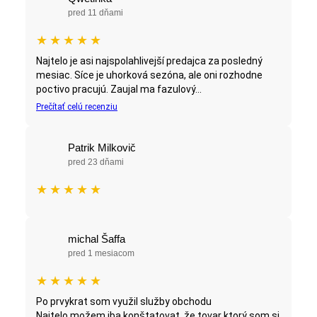
pred 11 dňami
★
★
★
★
★
Najtelo je asi najspolahlivejší predajca za posledný
mesiac. Síce je uhorková sezóna, ale oni rozhodne
poctivo pracujú. Zaujal ma fazulový...
Prečítať celú recenziu
Patrik Milkovič
pred 23 dňami
★
★
★
★
★
michal Šaffa
pred 1 mesiacom
★
★
★
★
★
Po prvykrat som využil služby obchodu
Najtelo,možem iba konštatovat, že tovar ktorý som si