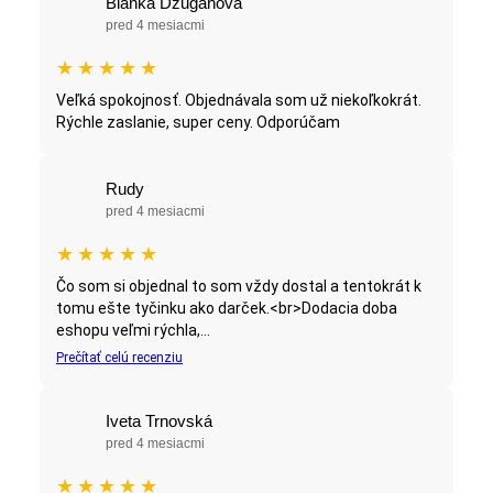
Blanka Dzuganova
pred 4 mesiacmi
★
★
★
★
★
Veľká spokojnosť. Objednávala som už niekoľkokrát.
Rýchle zaslanie, super ceny. Odporúčam
Rudy
pred 4 mesiacmi
★
★
★
★
★
Čo som si objednal to som vždy dostal a tentokrát k
tomu ešte tyčinku ako darček.<br>Dodacia doba
eshopu veľmi rýchla,...
Prečítať celú recenziu
Iveta Trnovská
pred 4 mesiacmi
★
★
★
★
★