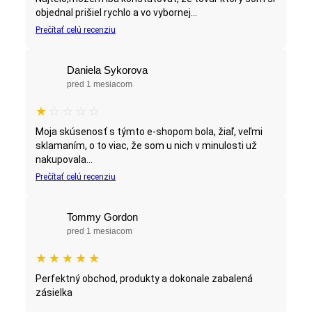
objednal prišiel rychlo a vo vybornej...
Prečítať celú recenziu
Daniela Sykorova
pred 1 mesiacom
★
☆
☆
☆
☆
Moja skúsenosť s týmto e-shopom bola, žiaľ, veľmi
sklamaním, o to viac, že som u nich v minulosti už
nakupovala...
Prečítať celú recenziu
Tommy Gordon
pred 1 mesiacom
★
★
★
★
★
Perfektný obchod, produkty a dokonale zabalená
zásielka