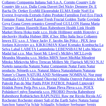
Collango
Compagnia Italiana Sali S.p.A.
Cornito
Country Life
Country life s.r.o.
Dalla Costa
Davert
Del Nicky
Dennree
Dr. E
Bacha
Dr. Oetker
EcoMil
Ekoprodukt
ELMA
Emile Noël
Esi
Everest Ayurveda
Extrudo
Fabio Produkt
Farmilion
Feel Eco
Finck
Fontaine
Franz Josef Kaiser
Fresh
Fructal
Golden Turtle
Govinda
Goya
Grana
Green organics
GreenFood
GULLON
Hanna Maria
Therapy
Hanus
Hasenfit
Haus Rabenhorst
Health Link
Health
Market
Heera
Hoka trade s.r.o.
Holle
Höllinger gmbh
Hotovky z
plechovky
Hraška
Hubner
IBK
iChoc
Iffko Italia
Inca Collagen
Inwex EU s.r.o.
J. Vince
Jacky F.
Jacobs
Ján Pölcz - PEX
Java
Jordans
Kávoviny a.s.
KIKKOMAN
Klaof
Komako
Kombucha
La
Selva
Labaš
LABETA
Lammsbräu
LEBENSBAUM
Lubs
Maces
Madal bal s.r.o.
Max Sport
Mc Lloyd´s
Mclldys
MCLLoyds
Meandra
Meandra s.r.o.
Mellos
MHN Sport
MioMat
Miradent
Mitoku
Mlekovita
Mlyn Trencan
Möllers
Mr. Flapjack
MUSO
N.A!
Najtelo
nanacelia
Natumi
Natur Compagnie
Natur Farm
Natur
products- Németh s.r.o.
Natural Jihlava
Naturalpharm
Naturata
Nature´s Charm
NATURLAND
Nefdesante
NOMINAL
Nur puur
Nutrikaša
OATLY
Ökoland
Ökovital
Olitalia
Ostrovit
Palenica Jelka
Paleolit
Pan do Mar
Patifu
PAW PATROL
Pekáreň Liptovský
Hrádok
Pereg
Perla
Pex s.r.o.
Platan
Pleva
Pleva s.r.o.
POEX
Pohánkový mlyn Šmajstrla s.r.o.
PROBIO
Provita
Rabenhorst
Rabenhorst Rotbäckchen
RAPUNZEL
Raw me
Ricola
Ricola AG
Rochester
Rochester ginger
Salt of the Earth
Salve Natura
Samai
Sanchon
SanusVia
Schär
Schlagfix
Schnitzer
Seeburger
Semix