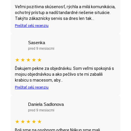
Veľmi pozitívna skúsenosť, rýchla a milá komunikácia,
ochotný prístup a nadštandardné riešenie situácie.
Takýto zákaznícky servis sa dnes len tak...
Prečítať celú recenziu
Sasenka
pred 9 mesiacmi
★
★
★
★
★
Ďakujem pekne za objednávku. Som veľmi spokojná s
mojou objednávkou a ako pečlivo ste mi zabalili
krabicu s macesom, aby...
Prečítať celú recenziu
Daniela Sadlonova
pred 9 mesiacmi
★
★
★
★
★
Boli sme na osobnom odbere.Nákup sme mali