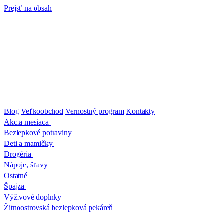
Prejsť na obsah
Blog
Veľkoobchod
Vernostný program
Kontakty
Akcia mesiaca
Bezlepkové potraviny
Deti a mamičky
Drogéria
Nápoje, šťavy
Ostatné
Špajza
Výživové doplnky
Žitnoostrovská bezlepková pekáreň