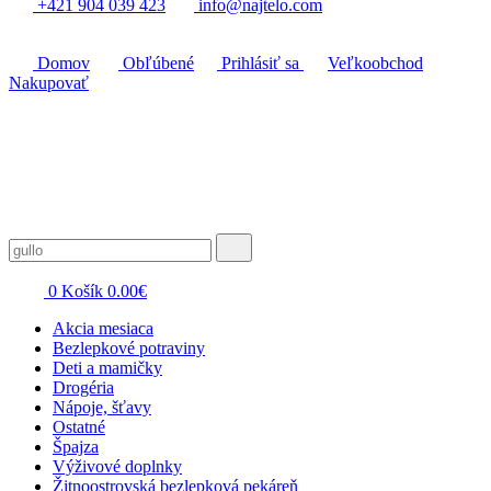
+421 904 039 423
info@najtelo.com
Domov
Obľúbené
Prihlásiť sa
Veľkoobchod
Nakupovať
0
Košík
0.00
€
Akcia mesiaca
Bezlepkové potraviny
Deti a mamičky
Drogéria
Nápoje, šťavy
Ostatné
Špajza
Výživové doplnky
Žitnoostrovská bezlepková pekáreň