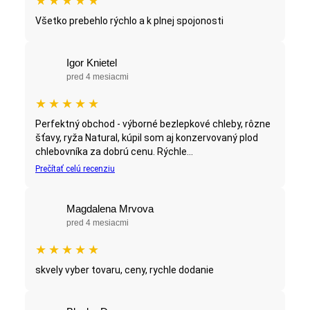
★
★
★
★
★
Všetko prebehlo rýchlo a k plnej spojonosti
Igor Knietel
pred 4 mesiacmi
★
★
★
★
★
Perfektný obchod - výborné bezlepkové chleby, rôzne
šťavy, ryža Natural, kúpil som aj konzervovaný plod
chlebovníka za dobrú cenu. Rýchle...
Prečítať celú recenziu
Magdalena Mrvova
pred 4 mesiacmi
★
★
★
★
★
skvely vyber tovaru, ceny, rychle dodanie