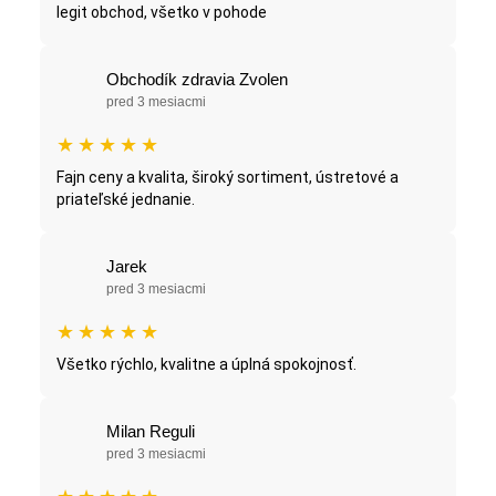
legit obchod, všetko v pohode
Obchodík zdravia Zvolen
pred 3 mesiacmi
★
★
★
★
★
Fajn ceny a kvalita, široký sortiment, ústretové a
priateľské jednanie.
Jarek
pred 3 mesiacmi
★
★
★
★
★
Všetko rýchlo, kvalitne a úplná spokojnosť.
Milan Reguli
pred 3 mesiacmi