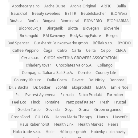
Apothecary s.r.o
Arche Dulse
Aronia Original
ARTIC
Balila
Bauckhof
Beauty sweeties
BETTR
Beutelsbacher
BIO Werz
BioAsia
BioCo
Biogast
Biomineral
BIONEBIO
BIOPHARMA
Bioprodukt JT
Biorganik
Biotta
Biovegan
Bioverde
Birkengold
BM Kávoviny
Body&amp;Future
Borges
Bud Spencer
Burkhardt Feinkostwerke gmbh
Búšlak s.r.o.
BYODO
Caffee Peppino
Čaga
Calvo
Carla
Celita
Celpo
CERIA
Ceria s.r.o.
CHIOS MASTIHA GROWERS ASSOCIATION
chladeny tovar
Chocolates Valor S.A.
Collango
Compagnia Italiana Sali S.p.A.
Cornito
Country Life
Country life s.r.o.
Dalla Costa
Davert
Del Nicky
Dennree
Dr. E Bacha
Dr. Oetker
EcoMil
Ekoprodukt
ELMA
Emile Noël
Esi
Everest Ayurveda
Extrudo
Fabio Produkt
Farmilion
Feel Eco
Finck
Fontaine
Franz Josef Kaiser
Fresh
Fructal
Golden Turtle
Govinda
Goya
Grana
Green organics
GreenFood
GULLON
Hanna Maria Therapy
Hanus
Hasenfit
Haus Rabenhorst
Health Link
Health Market
Heera
Hoka trade s.r.o.
Holle
Höllinger gmbh
Hotovky z plechovky