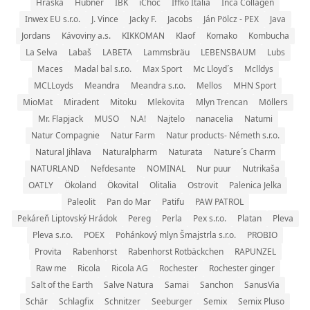
Hraška
Hubner
IBK
iChoc
Iffko Italia
Inca Collagen
Inwex EU s.r.o.
J. Vince
Jacky F.
Jacobs
Ján Pölcz - PEX
Java
Jordans
Kávoviny a.s.
KIKKOMAN
Klaof
Komako
Kombucha
La Selva
Labaš
LABETA
Lammsbräu
LEBENSBAUM
Lubs
Maces
Madal bal s.r.o.
Max Sport
Mc Lloyd´s
Mclldys
MCLLoyds
Meandra
Meandra s.r.o.
Mellos
MHN Sport
MioMat
Miradent
Mitoku
Mlekovita
Mlyn Trencan
Möllers
Mr. Flapjack
MUSO
N.A!
Najtelo
nanacelia
Natumi
Natur Compagnie
Natur Farm
Natur products- Németh s.r.o.
Natural Jihlava
Naturalpharm
Naturata
Nature´s Charm
NATURLAND
Nefdesante
NOMINAL
Nur puur
Nutrikaša
OATLY
Ökoland
Ökovital
Olitalia
Ostrovit
Palenica Jelka
Paleolit
Pan do Mar
Patifu
PAW PATROL
Pekáreň Liptovský Hrádok
Pereg
Perla
Pex s.r.o.
Platan
Pleva
Pleva s.r.o.
POEX
Pohánkový mlyn Šmajstrla s.r.o.
PROBIO
Provita
Rabenhorst
Rabenhorst Rotbäckchen
RAPUNZEL
Raw me
Ricola
Ricola AG
Rochester
Rochester ginger
Salt of the Earth
Salve Natura
Samai
Sanchon
SanusVia
Schär
Schlagfix
Schnitzer
Seeburger
Semix
Semix Pluso