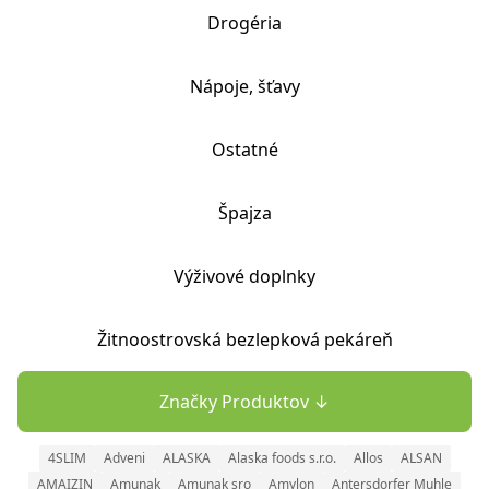
Drogéria
Nápoje, šťavy
Ostatné
Špajza
Výživové doplnky
Žitnoostrovská bezlepková pekáreň
Značky Produktov ↓
4SLIM
Adveni
ALASKA
Alaska foods s.r.o.
Allos
ALSAN
AMAIZIN
Amunak
Amunak sro
Amylon
Antersdorfer Muhle