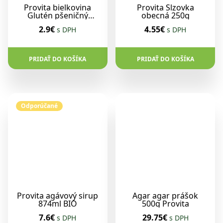
Provita bielkovina
Provita Slzovka
Glutén pšeničný
obecná 250g
lepok 500g
2.9€
4.55€
s DPH
s DPH
PRIDAŤ DO KOŠÍKA
PRIDAŤ DO KOŠÍKA
Odporúčané
Provita agávový sirup
Agar agar prášok
874ml BIO
500g Provita
7.6€
29.75€
s DPH
s DPH