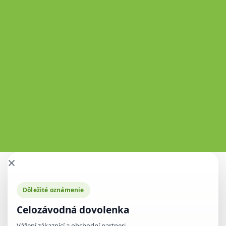
×
Dôležité oznámenie
Celozávodná dovolenka
Vážení zákaznící a obchodní partneri,