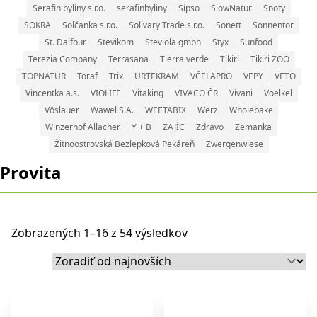
Serafin byliny s.r.o.
serafinbyliny
Sipso
SlowNatur
Snoty
SOKRA
Solčanka s.r.o.
Solivary Trade s.r.o.
Sonett
Sonnentor
St. Dalfour
Stevikom
Steviola gmbh
Styx
Sunfood
Terezia Company
Terrasana
Tierra verde
Tikiri
Tikiri ZOO
TOPNATUR
Toraf
Trix
URTEKRAM
VČELAPRO
VEPY
VETO
Vincentka a.s.
VIOLIFE
Vitaking
VIVACO ČR
Vivani
Voelkel
Vöslauer
Wawel S.A.
WEETABIX
Werz
Wholebake
Winzerhof Allacher
Y + B
ZAJÍC
Zdravo
Zemanka
Žitnoostrovská Bezlepková Pekáreň
Zwergenwiese
Provita
Zobrazených 1–16 z 54 výsledkov