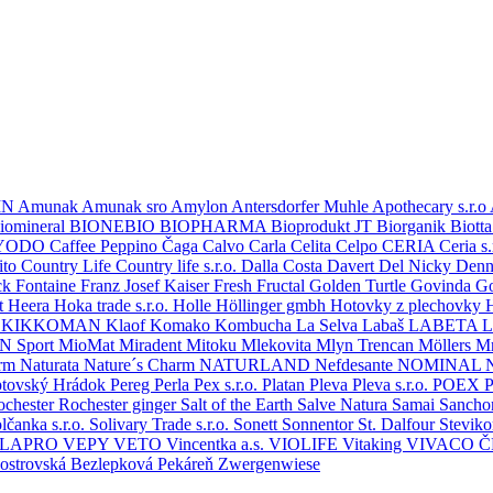
IN
Amunak
Amunak sro
Amylon
Antersdorfer Muhle
Apothecary s.r.o
iomineral
BIONEBIO
BIOPHARMA
Bioprodukt JT
Biorganik
Biott
YODO
Caffee Peppino
Čaga
Calvo
Carla
Celita
Celpo
CERIA
Ceria s.
ito
Country Life
Country life s.r.o.
Dalla Costa
Davert
Del Nicky
Denn
ck
Fontaine
Franz Josef Kaiser
Fresh
Fructal
Golden Turtle
Govinda
G
t
Heera
Hoka trade s.r.o.
Holle
Höllinger gmbh
Hotovky z plechovky
.
KIKKOMAN
Klaof
Komako
Kombucha
La Selva
Labaš
LABETA
L
 Sport
MioMat
Miradent
Mitoku
Mlekovita
Mlyn Trencan
Möllers
Mr
arm
Naturata
Nature´s Charm
NATURLAND
Nefdesante
NOMINAL
ptovský Hrádok
Pereg
Perla
Pex s.r.o.
Platan
Pleva
Pleva s.r.o.
POEX
P
ochester
Rochester ginger
Salt of the Earth
Salve Natura
Samai
Sanch
lčanka s.r.o.
Solivary Trade s.r.o.
Sonett
Sonnentor
St. Dalfour
Stevik
ELAPRO
VEPY
VETO
Vincentka a.s.
VIOLIFE
Vitaking
VIVACO 
oostrovská Bezlepková Pekáreň
Zwergenwiese