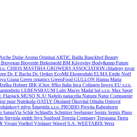
Arche Dulse
Aronia Original
ARTIC
Balila
Bauckhof
Beauty
a
Biovegan
Bioverde
Birkengold
BM Kávoviny
Body&amp;Future
r.o.
CHIOS MASTIHA GROWERS ASSOCIATION
chladeny tovar
ree
Dr. E Bacha
Dr. Oetker
EcoMil
Ekoprodukt
ELMA
Emile Noël
oya
Grana
Green organics
GreenFood
GULLON
Hanna Maria
Hraška
Hubner
IBK
iChoc
Iffko Italia
Inca Collagen
Inwex EU s.r.o.
ammsbräu
LEBENSBAUM
Lubs
Maces
Madal bal s.r.o.
Max Sport
. Flapjack
MUSO
N.A!
Najtelo
nanacelia
Natumi
Natur Compagnie
Nur puur
Nutrikaša
OATLY
Ökoland
Ökovital
Olitalia
Ostrovit
ohánkový mlyn Šmajstrla s.r.o.
PROBIO
Provita
Rabenhorst
on
SanusVia
Schär
Schlagfix
Schnitzer
Seeburger
Semix
Semix Pluso
om
Steviola gmbh
Styx
Sunfood
Terezia Company
Terrasana
Tierra
ČR
Vivani
Voelkel
Vöslauer
Wawel S.A.
WEETABIX
Werz