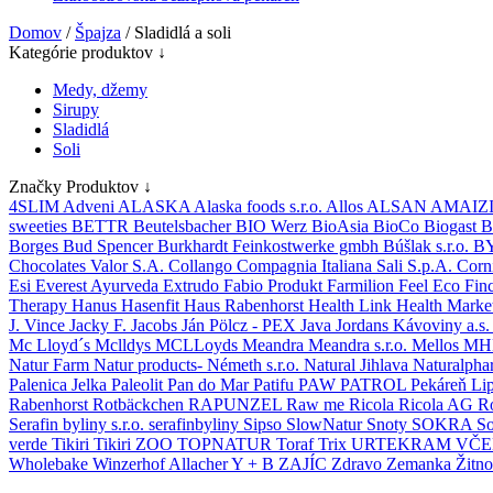
Domov
/
Špajza
/ Sladidlá a soli
Kategórie produktov ↓
Medy, džemy
Sirupy
Sladidlá
Soli
Značky Produktov ↓
4SLIM
Adveni
ALASKA
Alaska foods s.r.o.
Allos
ALSAN
AMAIZ
sweeties
BETTR
Beutelsbacher
BIO Werz
BioAsia
BioCo
Biogast
B
Borges
Bud Spencer
Burkhardt Feinkostwerke gmbh
Búšlak s.r.o.
B
Chocolates Valor S.A.
Collango
Compagnia Italiana Sali S.p.A.
Corn
Esi
Everest Ayurveda
Extrudo
Fabio Produkt
Farmilion
Feel Eco
Fin
Therapy
Hanus
Hasenfit
Haus Rabenhorst
Health Link
Health Marke
J. Vince
Jacky F.
Jacobs
Ján Pölcz - PEX
Java
Jordans
Kávoviny a.s
Mc Lloyd´s
Mclldys
MCLLoyds
Meandra
Meandra s.r.o.
Mellos
MHN
Natur Farm
Natur products- Németh s.r.o.
Natural Jihlava
Naturalph
Palenica Jelka
Paleolit
Pan do Mar
Patifu
PAW PATROL
Pekáreň Li
Rabenhorst Rotbäckchen
RAPUNZEL
Raw me
Ricola
Ricola AG
R
Serafin byliny s.r.o.
serafinbyliny
Sipso
SlowNatur
Snoty
SOKRA
So
verde
Tikiri
Tikiri ZOO
TOPNATUR
Toraf
Trix
URTEKRAM
VČ
Wholebake
Winzerhof Allacher
Y + B
ZAJÍC
Zdravo
Zemanka
Žitn