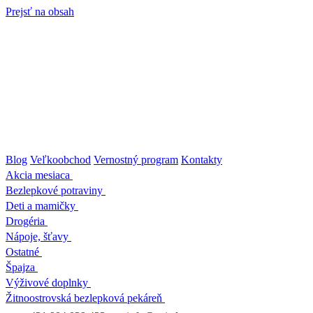
Prejsť na obsah
Blog
Veľkoobchod
Vernostný program
Kontakty
Akcia mesiaca
Bezlepkové potraviny
Deti a mamičky
Drogéria
Nápoje, šťavy
Ostatné
Špajza
Výživové doplnky
Žitnoostrovská bezlepková pekáreň