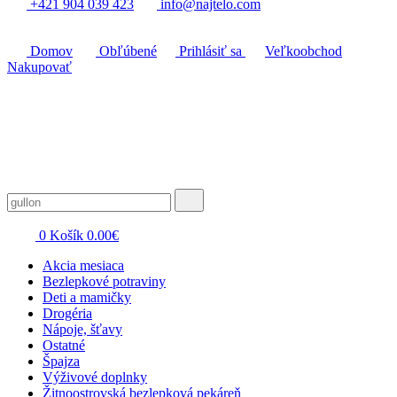
+421 904 039 423
info@najtelo.com
Domov
Obľúbené
Prihlásiť sa
Veľkoobchod
Nakupovať
0
Košík
0.00
€
Akcia mesiaca
Bezlepkové potraviny
Deti a mamičky
Drogéria
Nápoje, šťavy
Ostatné
Špajza
Výživové doplnky
Žitnoostrovská bezlepková pekáreň