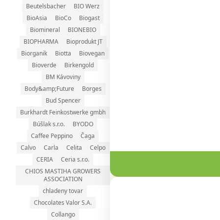
Beutelsbacher
BIO Werz
BioAsia
BioCo
Biogast
Biomineral
BIONEBIO
BIOPHARMA
Bioprodukt JT
Biorganik
Biotta
Biovegan
Bioverde
Birkengold
BM Kávoviny
Body&amp;Future
Borges
Bud Spencer
Burkhardt Feinkostwerke gmbh
Búšlak s.r.o.
BYODO
Caffee Peppino
Čaga
Calvo
Carla
Celita
Celpo
CERIA
Ceria s.r.o.
CHIOS MASTIHA GROWERS
ASSOCIATION
chladeny tovar
Chocolates Valor S.A.
Collango