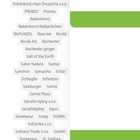
Pohánkový mlyn Šmajstrla s.r.o.
PROBIO
Provita
Rabenhorst
Rabenhorst Rotbäckchen
RAPUNZEL
Raw me
Ricola
Ricola AG
Rochester
Rochester ginger
Salt of the Earth
Salve Natura
Samai
Sanchon
SanusVia
Schär
Schlagfix
Schnitzer
Seeburger
Semix
Semix Pluso
Serafin byliny s.r.o.
serafinbyliny
Sipso
SlowNatur
Snoty
SOKRA
Solčanka s.r.o.
Solivary Trade s.r.o.
Sonett
Sonnentor
St. Dalfour