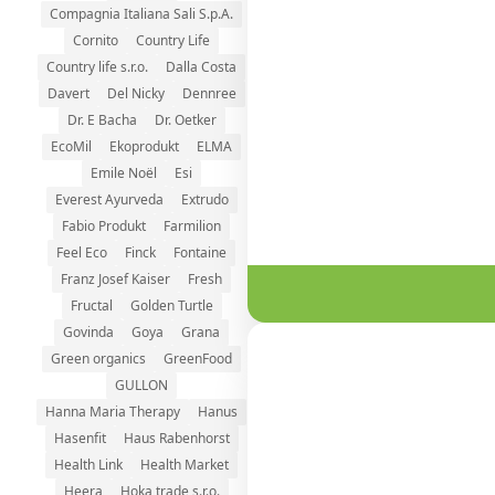
Compagnia Italiana Sali S.p.A.
Cornito
Country Life
Country life s.r.o.
Dalla Costa
Davert
Del Nicky
Dennree
Dr. E Bacha
Dr. Oetker
EcoMil
Ekoprodukt
ELMA
Emile Noël
Esi
Everest Ayurveda
Extrudo
Fabio Produkt
Farmilion
Feel Eco
Finck
Fontaine
Franz Josef Kaiser
Fresh
Fructal
Golden Turtle
Govinda
Goya
Grana
Green organics
GreenFood
GULLON
Hanna Maria Therapy
Hanus
Hasenfit
Haus Rabenhorst
Health Link
Health Market
Heera
Hoka trade s.r.o.