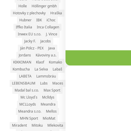
Holle
Höllinger gmbh
Hotovky z plechovky
Hraška
Hubner
IBK
iChoc
Iffko Italia
Inca Collagen
Inwex EU s.r.o.
J. Vince
Jacky F.
Jacobs
Ján Pölcz - PEX
Java
Jordans
Kávoviny a.s.
KIKKOMAN
Klaof
Komako
Kombucha
La Selva
Labaš
LABETA
Lammsbräu
LEBENSBAUM
Lubs
Maces
Madal bal s.r.o.
Max Sport
Mc Lloyd´s
Mclldys
MCLLoyds
Meandra
Meandra s.r.o.
Mellos
MHN Sport
MioMat
Miradent
Mitoku
Mlekovita