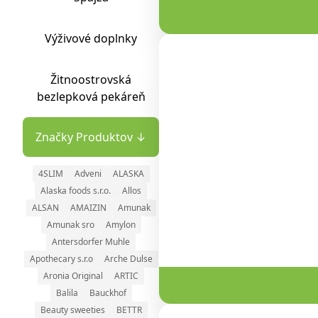
Výživové doplnky
Žitnoostrovská
bezlepková pekáreň
Značky Produktov ↓
4SLIM
Adveni
ALASKA
Alaska foods s.r.o.
Allos
ALSAN
AMAIZIN
Amunak
Amunak sro
Amylon
Antersdorfer Muhle
Apothecary s.r.o
Arche Dulse
Aronia Original
ARTIC
Balila
Bauckhof
Beauty sweeties
BETTR