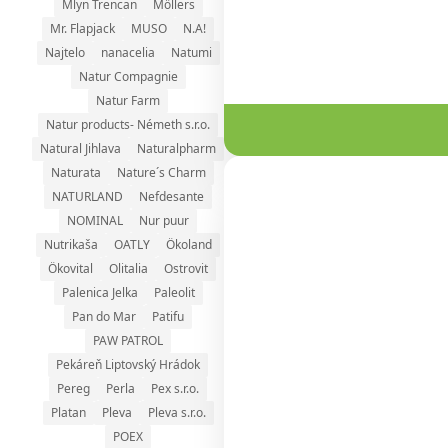
Mlyn Trencan
Möllers
Mr. Flapjack
MUSO
N.A!
Najtelo
nanacelia
Natumi
Natur Compagnie
Natur Farm
Natur products- Németh s.r.o.
Natural Jihlava
Naturalpharm
Naturata
Nature´s Charm
NATURLAND
Nefdesante
NOMINAL
Nur puur
Nutrikaša
OATLY
Ökoland
Ökovital
Olitalia
Ostrovit
Palenica Jelka
Paleolit
Pan do Mar
Patifu
PAW PATROL
Pekáreň Liptovský Hrádok
Pereg
Perla
Pex s.r.o.
Platan
Pleva
Pleva s.r.o.
POEX