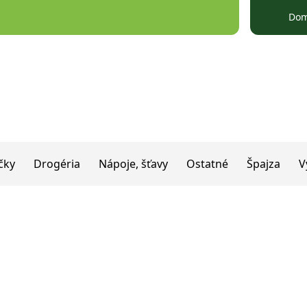
Do
čky
Drogéria
Nápoje, šťavy
Ostatné
Špajza
V