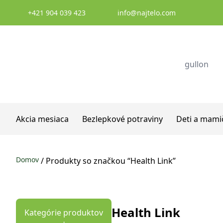
Prejsť na obsah
+421 904 039 423
info@najtelo.com
Akcia mesiaca
Bezlepkové potraviny
Deti a mami
Domov
/ Produkty so značkou “Health Link”
Health Link
Kategórie produktov