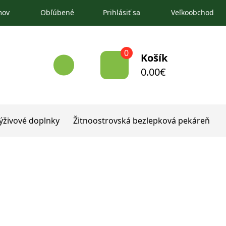
mov
Obľúbené
Prihlásiť sa
Veľkoobchod
0
Košík
0.00
€
ýživové doplnky
Žitnoostrovská bezlepková pekáreň