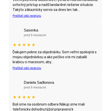
ochotný prístup a nadštandardné riešenie situácie.
Takýto zákaznícky servis sa dnes len tak...
Prečítať celú recenziu
Sasenka
pred 9 mesiacmi
★
★
★
★
★
Ďakujem pekne za objednávku. Som veľmi spokojná s
mojou objednávkou a ako pečlivo ste mi zabalili
krabicu s macesom, aby...
Prečítať celú recenziu
Daniela Sadlonova
pred 9 mesiacmi
★
★
★
★
★
Boli sme na osobnom odbere.Nákup sme mali
telefonicky dohodnutý,bol pripravený k