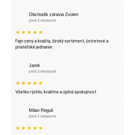
Obchodík zdravia Zvolen
pred 3 mesiacmi
★
★
★
★
★
Fajn ceny a kvalita, široký sortiment, ústretové a
priateľské jednanie.
Jarek
pred 3 mesiacmi
★
★
★
★
★
Všetko rýchlo, kvalitne a úplná spokojnosť.
Milan Reguli
pred 3 mesiacmi
★
★
★
★
★