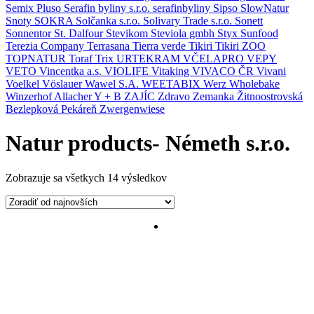
Semix Pluso
Serafin byliny s.r.o.
serafinbyliny
Sipso
SlowNatur
Snoty
SOKRA
Solčanka s.r.o.
Solivary Trade s.r.o.
Sonett
Sonnentor
St. Dalfour
Stevikom
Steviola gmbh
Styx
Sunfood
Terezia Company
Terrasana
Tierra verde
Tikiri
Tikiri ZOO
TOPNATUR
Toraf
Trix
URTEKRAM
VČELAPRO
VEPY
VETO
Vincentka a.s.
VIOLIFE
Vitaking
VIVACO ČR
Vivani
Voelkel
Vöslauer
Wawel S.A.
WEETABIX
Werz
Wholebake
Winzerhof Allacher
Y + B
ZAJÍC
Zdravo
Zemanka
Žitnoostrovská
Bezlepková Pekáreň
Zwergenwiese
Natur products- Németh s.r.o.
Zobrazuje sa všetkych 14 výsledkov