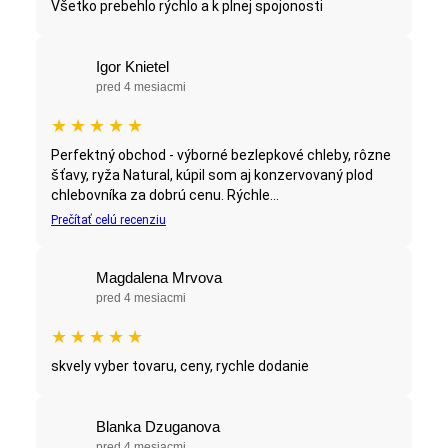
Všetko prebehlo rýchlo a k plnej spojonosti
Igor Knietel
pred 4 mesiacmi
★
★
★
★
★
Perfektný obchod - výborné bezlepkové chleby, rôzne
šťavy, ryža Natural, kúpil som aj konzervovaný plod
chlebovníka za dobrú cenu. Rýchle...
Prečítať celú recenziu
Magdalena Mrvova
pred 4 mesiacmi
★
★
★
★
★
skvely vyber tovaru, ceny, rychle dodanie
Blanka Dzuganova
pred 4 mesiacmi