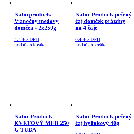
Naturproducts
Natur Products pečený
Vianočný medový
čaj domček prázdny
domček - 2x250g
na 4 čaje
4.75€
s DPH
0.45€
s DPH
pridať do košíka
pridať do košíka
Natur Products
Natur Products pečený
KVETOVÝ MED 250
čaj bylinkový 40g
G TUBA