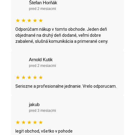
Štefan Horňák
pred 2 mesiacmi
★
★
★
★
★
Odporúčam nákup v tomto obchode. Jeden deň
objednané na druhý deň dodané, veľmi dobre
zabalené, slušná komunikácia a primerané ceny.
Arnold Kutik
pred 2 mesiacmi
★
★
★
★
★
Seriozne a profesionalne jednanie. Vrelo odporucam.
jakub
pred 3 mesiacmi
★
★
★
★
★
legit obchod, všetko v pohode