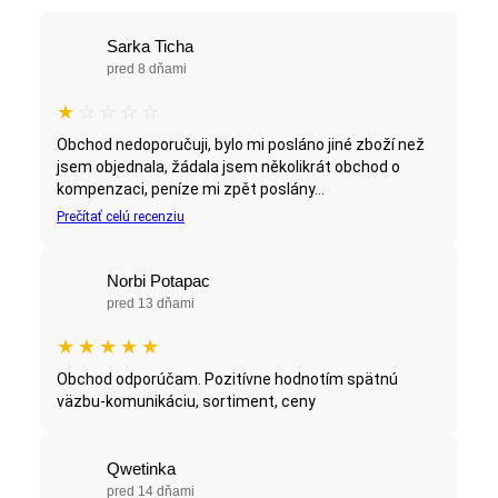
Sarka Ticha
pred 8 dňami
★
☆
☆
☆
☆
Obchod nedoporučuji, bylo mi posláno jiné zboží než
jsem objednala, žádala jsem několikrát obchod o
kompenzaci, peníze mi zpět poslány...
Prečítať celú recenziu
Norbi Potapac
pred 13 dňami
★
★
★
★
★
Obchod odporúčam. Pozitívne hodnotím spätnú
väzbu-komunikáciu, sortiment, ceny
Qwetinka
pred 14 dňami