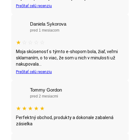
Prečítať celú recenziu
Daniela Sykorova
pred 1 mesiacom
★
☆
☆
☆
☆
Moja skúsenosť s týmto e-shopom bola, žiaľ, veľmi
sklamaním, o to viac, že som u nich v minulosti už
nakupovala...
Prečítať celú recenziu
Tommy Gordon
pred 2 mesiacmi
★
★
★
★
★
Perfektný obchod, produkty a dokonale zabalená
zásielka