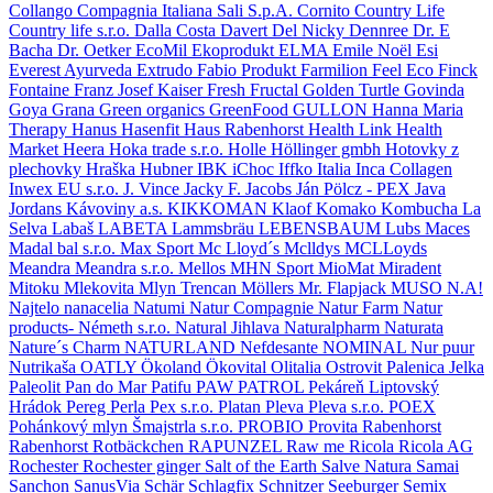
Collango
Compagnia Italiana Sali S.p.A.
Cornito
Country Life
Country life s.r.o.
Dalla Costa
Davert
Del Nicky
Dennree
Dr. E
Bacha
Dr. Oetker
EcoMil
Ekoprodukt
ELMA
Emile Noël
Esi
Everest Ayurveda
Extrudo
Fabio Produkt
Farmilion
Feel Eco
Finck
Fontaine
Franz Josef Kaiser
Fresh
Fructal
Golden Turtle
Govinda
Goya
Grana
Green organics
GreenFood
GULLON
Hanna Maria
Therapy
Hanus
Hasenfit
Haus Rabenhorst
Health Link
Health
Market
Heera
Hoka trade s.r.o.
Holle
Höllinger gmbh
Hotovky z
plechovky
Hraška
Hubner
IBK
iChoc
Iffko Italia
Inca Collagen
Inwex EU s.r.o.
J. Vince
Jacky F.
Jacobs
Ján Pölcz - PEX
Java
Jordans
Kávoviny a.s.
KIKKOMAN
Klaof
Komako
Kombucha
La
Selva
Labaš
LABETA
Lammsbräu
LEBENSBAUM
Lubs
Maces
Madal bal s.r.o.
Max Sport
Mc Lloyd´s
Mclldys
MCLLoyds
Meandra
Meandra s.r.o.
Mellos
MHN Sport
MioMat
Miradent
Mitoku
Mlekovita
Mlyn Trencan
Möllers
Mr. Flapjack
MUSO
N.A!
Najtelo
nanacelia
Natumi
Natur Compagnie
Natur Farm
Natur
products- Németh s.r.o.
Natural Jihlava
Naturalpharm
Naturata
Nature´s Charm
NATURLAND
Nefdesante
NOMINAL
Nur puur
Nutrikaša
OATLY
Ökoland
Ökovital
Olitalia
Ostrovit
Palenica Jelka
Paleolit
Pan do Mar
Patifu
PAW PATROL
Pekáreň Liptovský
Hrádok
Pereg
Perla
Pex s.r.o.
Platan
Pleva
Pleva s.r.o.
POEX
Pohánkový mlyn Šmajstrla s.r.o.
PROBIO
Provita
Rabenhorst
Rabenhorst Rotbäckchen
RAPUNZEL
Raw me
Ricola
Ricola AG
Rochester
Rochester ginger
Salt of the Earth
Salve Natura
Samai
Sanchon
SanusVia
Schär
Schlagfix
Schnitzer
Seeburger
Semix