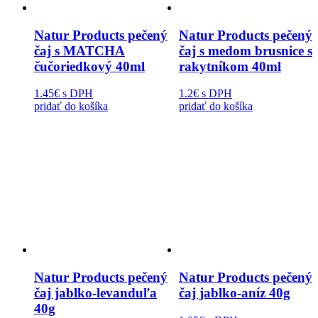
Natur Products pečený
Natur Products pečený
čaj s MATCHA
čaj s medom brusnice s
čučoriedkový 40ml
rakytníkom 40ml
1.45€
s DPH
1.2€
s DPH
pridať do košíka
pridať do košíka
Natur Products pečený
Natur Products pečený
čaj jablko-levanduľa
čaj jablko-aníz 40g
40g