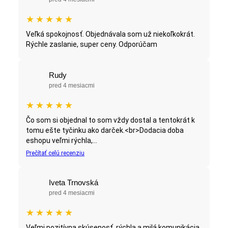
★
★
★
★
★
Veľká spokojnosť. Objednávala som už niekoľkokrát.
Rýchle zaslanie, super ceny. Odporúčam
Rudy
pred 4 mesiacmi
★
★
★
★
★
Čo som si objednal to som vždy dostal a tentokrát k
tomu ešte tyčinku ako darček.<br>Dodacia doba
eshopu veľmi rýchla,...
Prečítať celú recenziu
Iveta Trnovská
pred 4 mesiacmi
★
★
★
★
★
Veľmi pozitívna skúsenosť, rýchla a milá komunikácia,