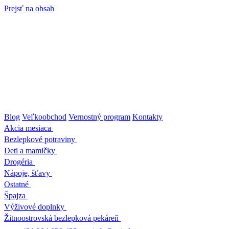
Prejsť na obsah
Blog
Veľkoobchod
Vernostný program
Kontakty
Akcia mesiaca
Bezlepkové potraviny
Deti a mamičky
Drogéria
Nápoje, šťavy
Ostatné
Špajza
Výživové doplnky
Žitnoostrovská bezlepková pekáreň