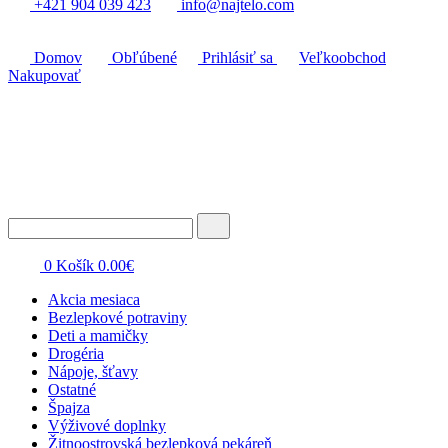
+421 904 039 423
info@najtelo.com
Domov
Obľúbené
Prihlásiť sa
Veľkoobchod
Nakupovať
0
Košík
0.00
€
Akcia mesiaca
Bezlepkové potraviny
Deti a mamičky
Drogéria
Nápoje, šťavy
Ostatné
Špajza
Výživové doplnky
Žitnoostrovská bezlepková pekáreň