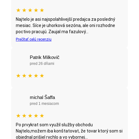
★
★
★
★
★
Najtelo je asi najspolahlivejší predajca za posledný
mesiac. Síce je uhorková sezóna, ale oni rozhodne
poctivo pracujú. Zaujal ma fazulový...
Prečítať celú recenziu
Patrik Milkovič
pred 26 dňami
★
★
★
★
★
michal Šaffa
pred 1 mesiacom
★
★
★
★
★
Po prvykrat som využil služby obchodu
Najtelo,možem iba konštatovat, že tovar ktorý som si
objednal prišiel rychlo a vo vybornej...