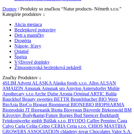
Domov
/ Produkty so značkou “Natur products- Németh s.r.o.”
Kategórie produktov ↓
Akcia mesiaca
Bezlepkové potraviny
Deti a mamičky
Drogéria
Nápoje, šťavy
Ostatné
Špajza
Výživové doplnky
Žitnoostrovská bezlepková pekáreň
Značky Produktov ↓
4SLIM
Adveni
ALASKA
Alaska foods s.r.o.
Allos
ALSAN
AMAIZIN
Amunak
Amunak sro
Amylon
Antersdorfer Muhle
Apothecary s.r.o
Arche Dulse
Aronia Original
ARTIC
Balila
Bauckhof
Beauty sweeties
BETTR
Beutelsbacher
BIO Werz
BioAsia
BioCo
Biogast
Biomineral
BIONEBIO
BIOPHARMA
Bioprodukt JT
Biorganik
Biotta
Biovegan
Bioverde
Birkengold
BM
Kávoviny
Body&amp;Future
Borges
Bud Spencer
Burkhardt
Feinkostwerke gmbh
Búšlak s.r.o.
BYODO
Caffee Peppino
Čaga
Calvo
Carla
Celita
Celpo
CERIA
Ceria s.r.o.
CHIOS MASTIHA
GROWERS ASSOCIATION
chladeny tovar
Chocolates Valor S.A.