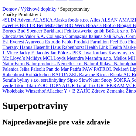
Domov
/
Výživové doplnky
/ Superpotraviny
Značky Produktov ↓
4SLIM
Adveni
ALASKA
Alaska foods s.r.o.
Allos
ALSAN
AMAIZ
sweeties
BETTR
Beutelsbacher
BIO Werz
BioAsia
BioCo
Biogast
B
Borges
Bud Spencer
Burkhardt Feinkostwerke gmbh
Búšlak s.r.o.
B
Chocolates Valor S.A.
Collango
Compagnia Italiana Sali S.p.A.
Corn
Esi
Everest Ayurveda
Extrudo
Fabio Produkt
Farmilion
Feel Eco
Fin
Therapy
Hanus
Hasenfit
Haus Rabenhorst
Health Link
Health Marke
J. Vince
Jacky F.
Jacobs
Ján Pölcz - PEX
Java
Jordans
Kávoviny a.s
Mc Lloyd´s
Mclldys
MCLLoyds
Meandra
Meandra s.r.o.
Mellos
MHN
Natur Farm
Natur products- Németh s.r.o.
Natural Jihlava
Naturalph
Palenica Jelka
Paleolit
Pan do Mar
Patifu
PAW PATROL
Pekáreň Li
Rabenhorst Rotbäckchen
RAPUNZEL
Raw me
Ricola
Ricola AG
R
Serafin byliny s.r.o.
serafinbyliny
Sipso
SlowNatur
Snoty
SOKRA
So
verde
Tikiri
Tikiri ZOO
TOPNATUR
Toraf
Trix
URTEKRAM
VČ
Wholebake
Winzerhof Allacher
Y + B
ZAJÍC
Zdravo
Zemanka
Žitn
Superpotraviny
Najpredávanejšie pre vaše zdravie