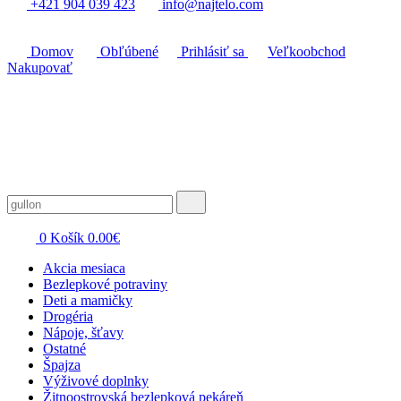
+421 904 039 423
info@najtelo.com
Domov
Obľúbené
Prihlásiť sa
Veľkoobchod
Nakupovať
0
Košík
0.00
€
Akcia mesiaca
Bezlepkové potraviny
Deti a mamičky
Drogéria
Nápoje, šťavy
Ostatné
Špajza
Výživové doplnky
Žitnoostrovská bezlepková pekáreň