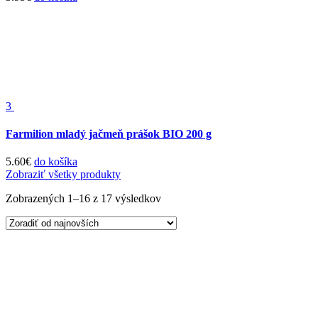
3
Farmilion mladý jačmeň prášok BIO 200 g
5.60
€
do košíka
Zobraziť všetky produkty
Zobrazených 1–16 z 17 výsledkov