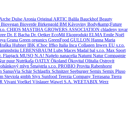
Arche Dulse
Aronia Original
ARTIC
Balila
Bauckhof
Beauty
a
Biovegan
Bioverde
Birkengold
BM Kávoviny
Body&amp;Future
r.o.
CHIOS MASTIHA GROWERS ASSOCIATION
chladeny tovar
ree
Dr. E Bacha
Dr. Oetker
EcoMil
Ekoprodukt
ELMA
Emile Noël
oya
Grana
Green organics
GreenFood
GULLON
Hanna Maria
Hraška
Hubner
IBK
iChoc
Iffko Italia
Inca Collagen
Inwex EU s.r.o.
ammsbräu
LEBENSBAUM
Lubs
Maces
Madal bal s.r.o.
Max Sport
. Flapjack
MUSO
N.A!
Najtelo
nanacelia
Natumi
Natur Compagnie
Nur puur
Nutrikaša
OATLY
Ökoland
Ökovital
Olitalia
Ostrovit
ohánkový mlyn Šmajstrla s.r.o.
PROBIO
Provita
Rabenhorst
on
SanusVia
Schär
Schlagfix
Schnitzer
Seeburger
Semix
Semix Pluso
om
Steviola gmbh
Styx
Sunfood
Terezia Company
Terrasana
Tierra
ČR
Vivani
Voelkel
Vöslauer
Wawel S.A.
WEETABIX
Werz