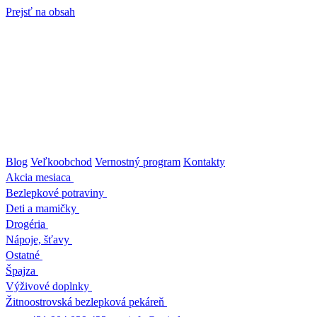
Prejsť na obsah
Blog
Veľkoobchod
Vernostný program
Kontakty
Akcia mesiaca
Bezlepkové potraviny
Deti a mamičky
Drogéria
Nápoje, šťavy
Ostatné
Špajza
Výživové doplnky
Žitnoostrovská bezlepková pekáreň