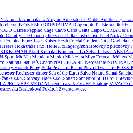
IN
Amunak
Amunak sro
Amylon
Antersdorfer Muhle
Apothecary s.r.o
iomineral
BIONEBIO
BIOPHARMA
Bioprodukt JT
Biorganik
Biott
YODO
Caffee Peppino
Čaga
Calvo
Carla
Celita
Celpo
CERIA
Ceria s.
ito
Country Life
Country life s.r.o.
Dalla Costa
Davert
Del Nicky
Denn
ck
Fontaine
Franz Josef Kaiser
Fresh
Fructal
Golden Turtle
Govinda
G
t
Heera
Hoka trade s.r.o.
Holle
Höllinger gmbh
Hotovky z plechovky
.
KIKKOMAN
Klaof
Komako
Kombucha
La Selva
Labaš
LABETA
L
 Sport
MioMat
Miradent
Mitoku
Mlekovita
Mlyn Trencan
Möllers
Mr
arm
Naturata
Nature´s Charm
NATURLAND
Nefdesante
NOMINAL
ptovský Hrádok
Pereg
Perla
Pex s.r.o.
Platan
Pleva
Pleva s.r.o.
POEX
P
ochester
Rochester ginger
Salt of the Earth
Salve Natura
Samai
Sanch
lčanka s.r.o.
Solivary Trade s.r.o.
Sonett
Sonnentor
St. Dalfour
Stevik
ELAPRO
VEPY
VETO
Vincentka a.s.
VIOLIFE
Vitaking
VIVACO 
oostrovská Bezlepková Pekáreň
Zwergenwiese