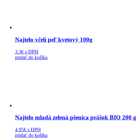
Najtelo včelí peľ kvetový 100g
3.3€
s DPH
pridať do košíka
Najtelo mladá zelená pšenica prášok BIO 200 g
4.95€
s DPH
pridať do košíka