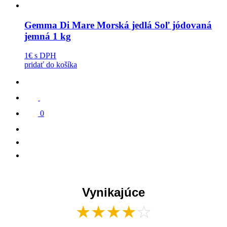
Gemma Di Mare Morská jedlá Soľ jódovaná
jemná 1 kg
1€
s DPH
pridať do košíka
0
Vynikajúce
★
★
★
★
☆