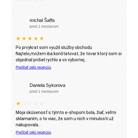
michal Šaffa
pred 1 mesiacom
★
★
★
★
★
Po prvykrat som využil služby obchodu
Najtelo,možem iba konštatovat, že tovar ktorý som si
objednal prišiel rychlo a vo vybornej...
Prečítať celú recenziu
Daniela Sykorova
pred 1 mesiacom
★
☆
☆
☆
☆
Moja skúsenosť s týmto e-shopom bola, žiaľ, veľmi
sklamaním, o to viac, že som u nich v minulosti už
nakupovala...
Prečítať celú recenziu