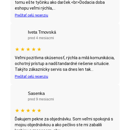
tomu ešte tyčinku ako darček.<br>Dodacia doba
eshopu veľmi rýchla,...
Prečítať celú recenziu
Iveta Trnovská
pred 4 mesiacmi
★
★
★
★
★
Veľmi pozitívna skúsenosť, rýchla a milá komunikácia,
ochotný prístup a nadštandardné riešenie situácie.
Takýto zákaznícky servis sa dnes len tak...
Prečítať celú recenziu
Sasenka
pred 9 mesiacmi
★
★
★
★
★
Ďakujem pekne za objednávku. Som veľmi spokojná s
mojou objednávkou a ako pečlivo ste mi zabalili