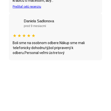
krabicu s macesom, aby...
Prečítať celú recenziu
Daniela Sadlonova
pred 9 mesiacmi
★
★
★
★
★
Boli sme na osobnom odbere.Nákup sme mali
telefonicky dohodnutý,bol pripravený k
odberu.Personal veľmi ústretový