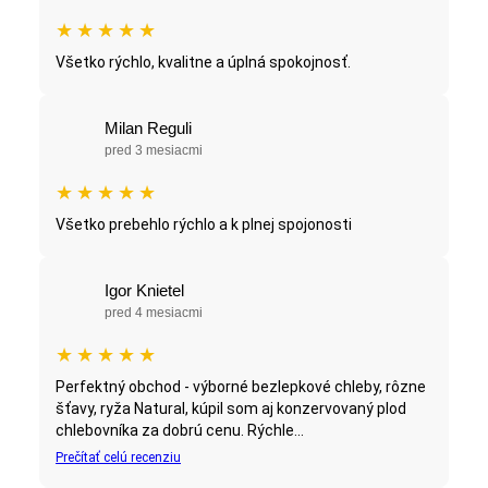
★
★
★
★
★
Všetko rýchlo, kvalitne a úplná spokojnosť.
Milan Reguli
pred 3 mesiacmi
★
★
★
★
★
Všetko prebehlo rýchlo a k plnej spojonosti
Igor Knietel
pred 4 mesiacmi
★
★
★
★
★
Perfektný obchod - výborné bezlepkové chleby, rôzne
šťavy, ryža Natural, kúpil som aj konzervovaný plod
chlebovníka za dobrú cenu. Rýchle...
Prečítať celú recenziu