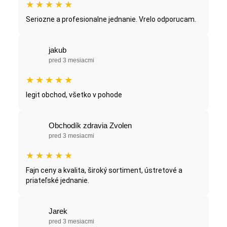
★
★
★
★
★
Seriozne a profesionalne jednanie. Vrelo odporucam.
jakub
pred 3 mesiacmi
★
★
★
★
★
legit obchod, všetko v pohode
Obchodík zdravia Zvolen
pred 3 mesiacmi
★
★
★
★
★
Fajn ceny a kvalita, široký sortiment, ústretové a
priateľské jednanie.
Jarek
pred 3 mesiacmi