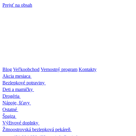
Prejsť na obsah
Blog
Veľkoobchod
Vernostný program
Kontakty
Akcia mesiaca
Bezlepkové potraviny
Deti a mamičky
Drogéria
Nápoje, šťavy
Ostatné
Špajza
Výživové doplnky
Žitnoostrovská bezlepková pekáreň