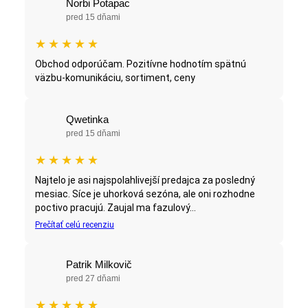
Norbi Potapac
pred 15 dňami
★
★
★
★
★
Obchod odporúčam. Pozitívne hodnotím spätnú
väzbu-komunikáciu, sortiment, ceny
Qwetinka
pred 15 dňami
★
★
★
★
★
Najtelo je asi najspolahlivejší predajca za posledný
mesiac. Síce je uhorková sezóna, ale oni rozhodne
poctivo pracujú. Zaujal ma fazulový...
Prečítať celú recenziu
Patrik Milkovič
pred 27 dňami
★
★
★
★
★