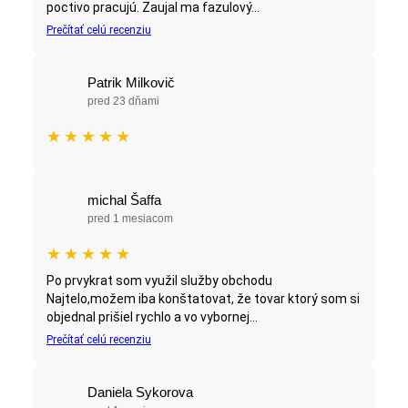
poctivo pracujú. Zaujal ma fazulový...
Prečítať celú recenziu
Patrik Milkovič
pred 23 dňami
★
★
★
★
★
michal Šaffa
pred 1 mesiacom
★
★
★
★
★
Po prvykrat som využil služby obchodu
Najtelo,možem iba konštatovat, že tovar ktorý som si
objednal prišiel rychlo a vo vybornej...
Prečítať celú recenziu
Daniela Sykorova