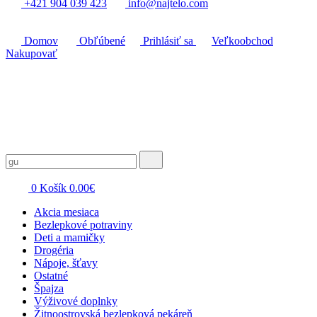
+421 904 039 423
info@najtelo.com
Domov
Obľúbené
Prihlásiť sa
Veľkoobchod
Nakupovať
0
Košík
0.00
€
Akcia mesiaca
Bezlepkové potraviny
Deti a mamičky
Drogéria
Nápoje, šťavy
Ostatné
Špajza
Výživové doplnky
Žitnoostrovská bezlepková pekáreň