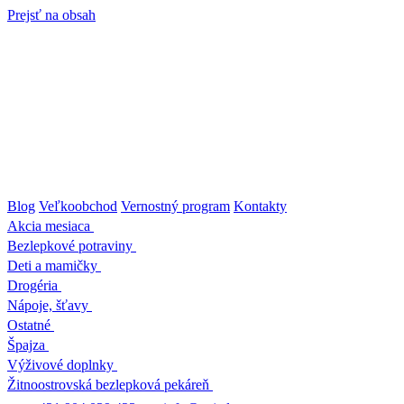
Prejsť na obsah
Blog
Veľkoobchod
Vernostný program
Kontakty
Akcia mesiaca
Bezlepkové potraviny
Deti a mamičky
Drogéria
Nápoje, šťavy
Ostatné
Špajza
Výživové doplnky
Žitnoostrovská bezlepková pekáreň