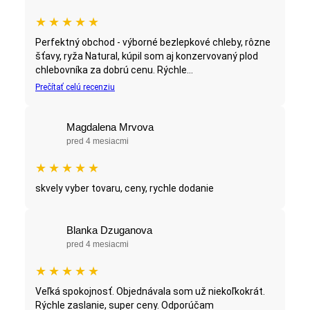
★
★
★
★
★
Perfektný obchod - výborné bezlepkové chleby, rôzne
šťavy, ryža Natural, kúpil som aj konzervovaný plod
chlebovníka za dobrú cenu. Rýchle...
Prečítať celú recenziu
Magdalena Mrvova
pred 4 mesiacmi
★
★
★
★
★
skvely vyber tovaru, ceny, rychle dodanie
Blanka Dzuganova
pred 4 mesiacmi
★
★
★
★
★
Veľká spokojnosť. Objednávala som už niekoľkokrát.
Rýchle zaslanie, super ceny. Odporúčam