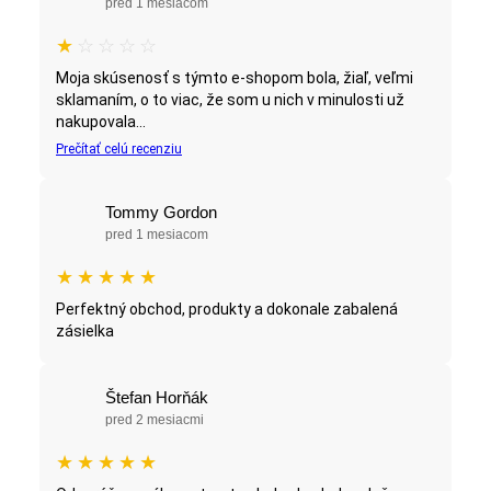
pred 1 mesiacom
★
☆
☆
☆
☆
Moja skúsenosť s týmto e-shopom bola, žiaľ, veľmi
sklamaním, o to viac, že som u nich v minulosti už
nakupovala...
Prečítať celú recenziu
Tommy Gordon
pred 1 mesiacom
★
★
★
★
★
Perfektný obchod, produkty a dokonale zabalená
zásielka
Štefan Horňák
pred 2 mesiacmi
★
★
★
★
★