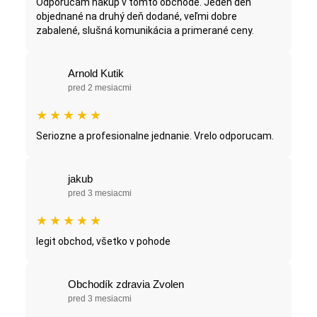
Odporúčam nákup v tomto obchode. Jeden deň
objednané na druhý deň dodané, veľmi dobre
zabalené, slušná komunikácia a primerané ceny.
Arnold Kutik
pred 2 mesiacmi
★
★
★
★
★
Seriozne a profesionalne jednanie. Vrelo odporucam.
jakub
pred 3 mesiacmi
★
★
★
★
★
legit obchod, všetko v pohode
Obchodík zdravia Zvolen
pred 3 mesiacmi