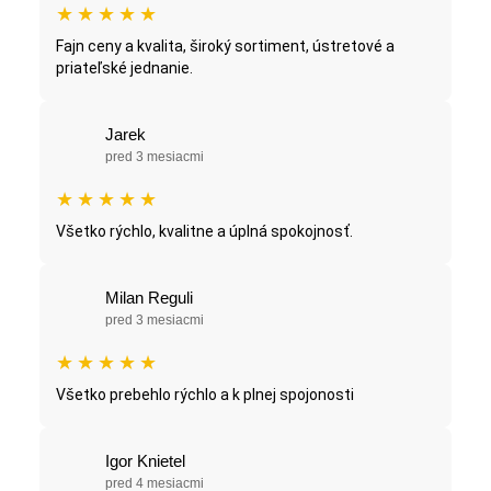
★
★
★
★
★
Fajn ceny a kvalita, široký sortiment, ústretové a
priateľské jednanie.
Jarek
pred 3 mesiacmi
★
★
★
★
★
Všetko rýchlo, kvalitne a úplná spokojnosť.
Milan Reguli
pred 3 mesiacmi
★
★
★
★
★
Všetko prebehlo rýchlo a k plnej spojonosti
Igor Knietel
pred 4 mesiacmi