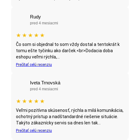
Rudy
pred 4 mesiacmi
★
★
★
★
★
Čo som si objednal to som vždy dostal a tentokrát k
tomu ešte tyčinku ako darček.<br>Dodacia doba
eshopu veľmi rýchla,...
Prečítať celú recenziu
Iveta Trnovská
pred 4 mesiacmi
★
★
★
★
★
Veľmi pozitívna skúsenosť, rýchla a milá komunikácia,
ochotný prístup a nadštandardné riešenie situácie.
Takýto zákaznícky servis sa dnes len tak...
Prečítať celú recenziu