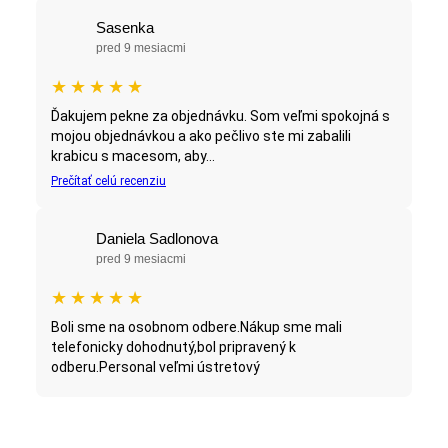
Sasenka
pred 9 mesiacmi
★
★
★
★
★
Ďakujem pekne za objednávku. Som veľmi spokojná s
mojou objednávkou a ako pečlivo ste mi zabalili
krabicu s macesom, aby...
Prečítať celú recenziu
Daniela Sadlonova
pred 9 mesiacmi
★
★
★
★
★
Boli sme na osobnom odbere.Nákup sme mali
telefonicky dohodnutý,bol pripravený k
odberu.Personal veľmi ústretový