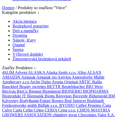
Domov
/ Produkty so značkou “Vince”
Kategórie produktov ↓
Akcia mesiaca
Bezlepkové potraviny
Deti a mamičky
Drogéria
Nápoje, šťavy
Ostatné
Špajza
Výživové doplnky
Žitnoostrovská bezlepková pekáreň
Značky Produktov ↓
4SLIM
Adveni
ALASKA
Alaska foods s.r.o.
Allos
ALSAN
AMAIZIN
Amunak
Amunak sro
Amylon
Antersdorfer Muhle
Apothecary s.r.o
Arche Dulse
Aronia Original
ARTIC
Balila
Bauckhof
Beauty sweeties
BETTR
Beutelsbacher
BIO Werz
BioAsia
BioCo
Biogast
Biomineral
BIONEBIO
BIOPHARMA
Bioprodukt JT
Biorganik
Biotta
Biovegan
Bioverde
Birkengold
BM
Kávoviny
Body&amp;Future
Borges
Bud Spencer
Burkhardt
Feinkostwerke gmbh
Búšlak s.r.o.
BYODO
Caffee Peppino
Čaga
Calvo
Carla
Celita
Celpo
CERIA
Ceria s.r.o.
CHIOS MASTIHA
GROWERS ASSOCIATION
chladeny tovar
Chocolates Valor S.A.