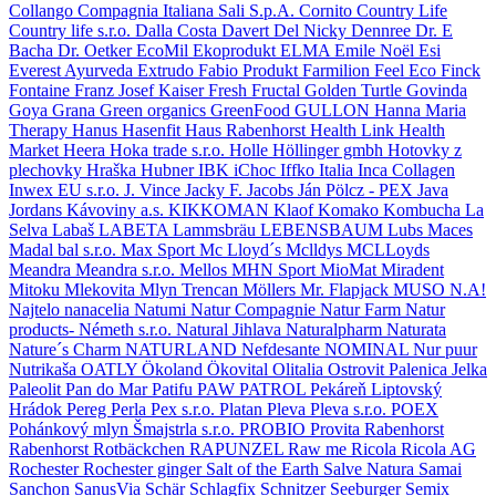
Collango
Compagnia Italiana Sali S.p.A.
Cornito
Country Life
Country life s.r.o.
Dalla Costa
Davert
Del Nicky
Dennree
Dr. E
Bacha
Dr. Oetker
EcoMil
Ekoprodukt
ELMA
Emile Noël
Esi
Everest Ayurveda
Extrudo
Fabio Produkt
Farmilion
Feel Eco
Finck
Fontaine
Franz Josef Kaiser
Fresh
Fructal
Golden Turtle
Govinda
Goya
Grana
Green organics
GreenFood
GULLON
Hanna Maria
Therapy
Hanus
Hasenfit
Haus Rabenhorst
Health Link
Health
Market
Heera
Hoka trade s.r.o.
Holle
Höllinger gmbh
Hotovky z
plechovky
Hraška
Hubner
IBK
iChoc
Iffko Italia
Inca Collagen
Inwex EU s.r.o.
J. Vince
Jacky F.
Jacobs
Ján Pölcz - PEX
Java
Jordans
Kávoviny a.s.
KIKKOMAN
Klaof
Komako
Kombucha
La
Selva
Labaš
LABETA
Lammsbräu
LEBENSBAUM
Lubs
Maces
Madal bal s.r.o.
Max Sport
Mc Lloyd´s
Mclldys
MCLLoyds
Meandra
Meandra s.r.o.
Mellos
MHN Sport
MioMat
Miradent
Mitoku
Mlekovita
Mlyn Trencan
Möllers
Mr. Flapjack
MUSO
N.A!
Najtelo
nanacelia
Natumi
Natur Compagnie
Natur Farm
Natur
products- Németh s.r.o.
Natural Jihlava
Naturalpharm
Naturata
Nature´s Charm
NATURLAND
Nefdesante
NOMINAL
Nur puur
Nutrikaša
OATLY
Ökoland
Ökovital
Olitalia
Ostrovit
Palenica Jelka
Paleolit
Pan do Mar
Patifu
PAW PATROL
Pekáreň Liptovský
Hrádok
Pereg
Perla
Pex s.r.o.
Platan
Pleva
Pleva s.r.o.
POEX
Pohánkový mlyn Šmajstrla s.r.o.
PROBIO
Provita
Rabenhorst
Rabenhorst Rotbäckchen
RAPUNZEL
Raw me
Ricola
Ricola AG
Rochester
Rochester ginger
Salt of the Earth
Salve Natura
Samai
Sanchon
SanusVia
Schär
Schlagfix
Schnitzer
Seeburger
Semix