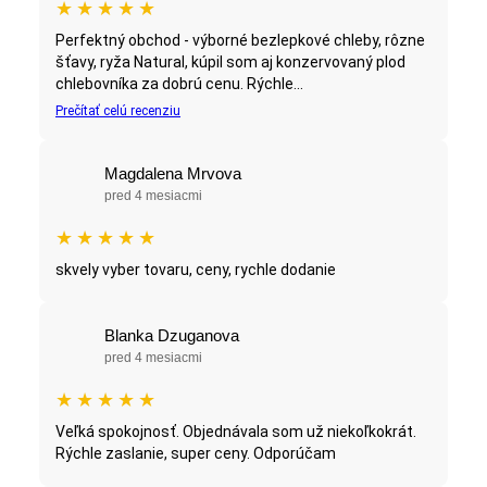
★
★
★
★
★
Perfektný obchod - výborné bezlepkové chleby, rôzne
šťavy, ryža Natural, kúpil som aj konzervovaný plod
chlebovníka za dobrú cenu. Rýchle...
Prečítať celú recenziu
Magdalena Mrvova
pred 4 mesiacmi
★
★
★
★
★
skvely vyber tovaru, ceny, rychle dodanie
Blanka Dzuganova
pred 4 mesiacmi
★
★
★
★
★
Veľká spokojnosť. Objednávala som už niekoľkokrát.
Rýchle zaslanie, super ceny. Odporúčam