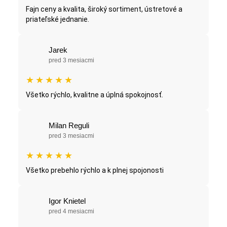
Fajn ceny a kvalita, široký sortiment, ústretové a
priateľské jednanie.
Jarek
pred 3 mesiacmi
★
★
★
★
★
Všetko rýchlo, kvalitne a úplná spokojnosť.
Milan Reguli
pred 3 mesiacmi
★
★
★
★
★
Všetko prebehlo rýchlo a k plnej spojonosti
Igor Knietel
pred 4 mesiacmi