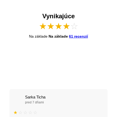
Vynikajúce
★
★
★
★
☆
Na základe
Na základe
61 recenzií
Sarka Ticha
pred 7 dňami
★
☆
☆
☆
☆