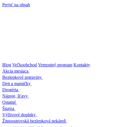
Prejsť na obsah
Blog
Veľkoobchod
Vernostný program
Kontakty
Akcia mesiaca
Bezlepkové potraviny
Deti a mamičky
Drogéria
Nápoje, šťavy
Ostatné
Špajza
Výživové doplnky
Žitnoostrovská bezlepková pekáreň