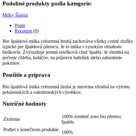
Podobné produkty podla kategorie:
Múky
Špajza
Popis
Recenzie (0)
Bio špaldová múka celozrnná hrubá zachováva všetky cenné zložky
typické pre špaldovú pšenicu. Je to múka s vysokým obsahom
bielkovín. Zvýrazňuje jemnú orieškovú chuť špaldy. Je vhodná na
pečenie chleba, koláčov, na prípravu halušiek alebo zahustenie
pokrmov.
Použitie a príprava
Bio špaldová múka celozrnná hrubá je surovina vhodná na výrobu
pekárenských a cukrárenských výrobkov.
Nutričné hodnoty
100% zomleté zrno bio pšenice
Zloženie
špaldy.
Podiel v konečnom produkte
100%