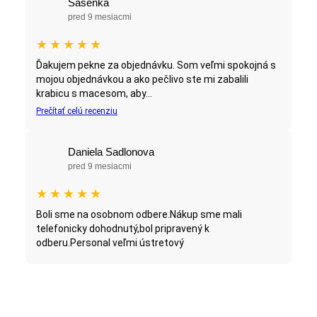
Sasenka
pred 9 mesiacmi
★
★
★
★
★
Ďakujem pekne za objednávku. Som veľmi spokojná s
mojou objednávkou a ako pečlivo ste mi zabalili
krabicu s macesom, aby...
Prečítať celú recenziu
Daniela Sadlonova
pred 9 mesiacmi
★
★
★
★
★
Boli sme na osobnom odbere.Nákup sme mali
telefonicky dohodnutý,bol pripravený k
odberu.Personal veľmi ústretový