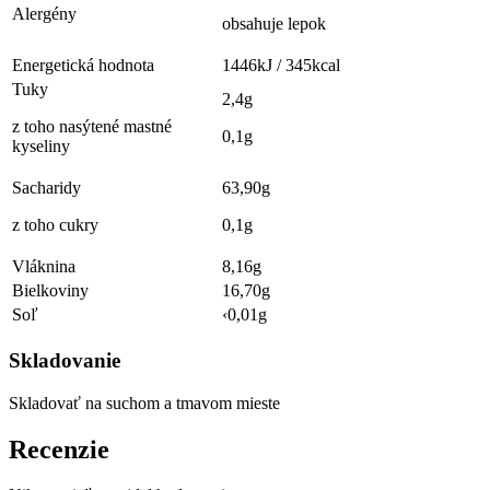
Alergény
obsahuje lepok
Energetická hodnota
1446kJ / 345kcal
Tuky
2,4g
z toho nasýtené mastné
0,1g
kyseliny
Sacharidy
63,90g
z toho cukry
0,1g
Vláknina
8,16g
Bielkoviny
16,70g
Soľ
‹0,01g
Skladovanie
Skladovať na suchom a tmavom mieste
Recenzie