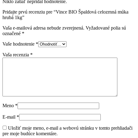
Nikto zatiaľ nepridal hodnotenie.
Pridajte prvú recenziu pre “Vince BIO Špaldová celozrnná múka
hrubá 1kg”
Vaša e-mailová adresa nebude zverejnená.
Vyžadované polia sú
označené
*
Vaše hodnotenie
*
Vaša recenzia
*
Meno
*
E-mail
*
Uložiť moje meno, e-mail a webovú stránku v tomto prehliadači
pre moje budúce komentáre.