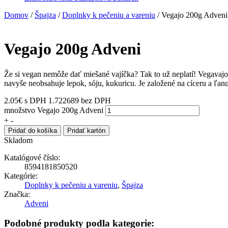
Domov
/
Špajza
/
Doplnky k pečeniu a vareniu
/ Vegajo 200g Adveni
Vegajo 200g Adveni
Že si vegan nemôže dať miešané vajíčka? Tak to už neplatí! Vegavajo 
navyše neobsahuje lepok, sóju, kukuricu. Je založené na cíceru a ľanu
2.05
€
s DPH
1.722689 bez DPH
množstvo Vegajo 200g Adveni
+
-
Pridať do košíka
Pridať kartón
Skladom
Katalógové číslo:
8594181850520
Kategórie:
Doplnky k pečeniu a vareniu
,
Špajza
Značka:
Adveni
Podobné produkty podla kategorie: