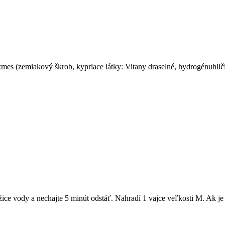
zmes (zemiakový škrob, kypriace látky: Vitany draselné, hydrogénuhlič
žice vody a nechajte 5 minút odstáť. Nahradí 1 vajce veľkosti M. Ak je 