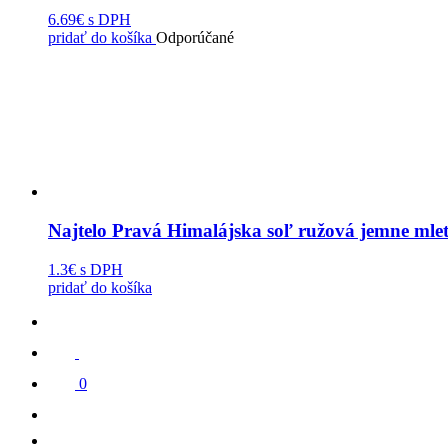
6.69€
s DPH
pridať do košíka
Odporúčané
Najtelo Pravá Himalájska soľ ružová jemne mle
1.3€
s DPH
pridať do košíka
0