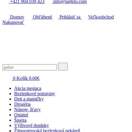
+421 904 039 423
info@najtelo.com
Domov
Obľúbené
Prihlásiť sa
Veľkoobchod
Nakupovať
0
Košík
0.00
€
Akcia mesiaca
Bezlepkové potraviny
Deti a mamičky
Drogéria
Nápoje, šťavy
Ostatné
Špajza
Výživové doplnky
Žitnoostrovská bezlepková pekáreň