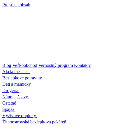
Prejsť na obsah
Blog
Veľkoobchod
Vernostný program
Kontakty
Akcia mesiaca
Bezlepkové potraviny
Deti a mamičky
Drogéria
Nápoje, šťavy
Ostatné
Špajza
Výživové doplnky
Žitnoostrovská bezlepková pekáreň