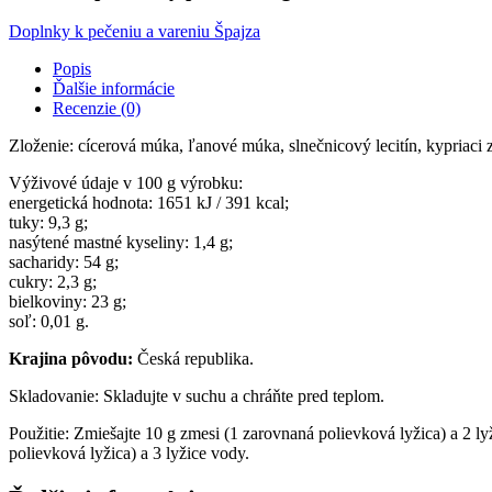
Doplnky k pečeniu a vareniu
Špajza
Popis
Ďalšie informácie
Recenzie (0)
Zloženie: cícerová múka, ľanové múka, slnečnicový lecitín, kypriaci 
Výživové údaje v 100 g výrobku:
energetická hodnota: 1651 kJ / 391 kcal;
tuky: 9,3 g;
nasýtené mastné kyseliny: 1,4 g;
sacharidy: 54 g;
cukry: 2,3 g;
bielkoviny: 23 g;
soľ: 0,01 g.
Krajina pôvodu:
Česká republika.
Skladovanie: Skladujte v suchu a chráňte pred teplom.
Použitie: Zmiešajte 10 g zmesi (1 zarovnaná polievková lyžica) a 2 ly
polievková lyžica) a 3 lyžice vody.