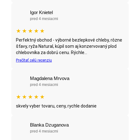
Igor Knietel
pred 4 mesiacmi
★
★
★
★
★
Perfektný obchod - výborné bezlepkové chleby, rôzne
šťavy, ryža Natural, kúpil som aj konzervovaný plod
chlebovníka za dobrú cenu. Rýchle...
Prečítať celú recenziu
Magdalena Mrvova
pred 4 mesiacmi
★
★
★
★
★
skvely vyber tovaru, ceny, rychle dodanie
Blanka Dzuganova
pred 4 mesiacmi