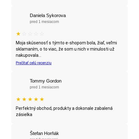
Daniela Sykorova
pred 1 mesiacom
★
☆
☆
☆
☆
Moja skúsenosť s týmto e-shopom bola, žiaľ, veľmi
sklamaním, o to viac, že som u nich v minulosti už
nakupovala...
Prečítať celú recenziu
Tommy Gordon
pred 1 mesiacom
★
★
★
★
★
Perfektný obchod, produkty a dokonale zabalená
zásielka
Štefan Horňák