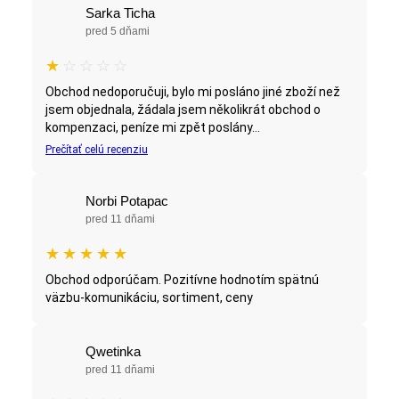
Sarka Ticha
pred 5 dňami
★
☆
☆
☆
☆
Obchod nedoporučuji, bylo mi posláno jiné zboží než
jsem objednala, žádala jsem několikrát obchod o
kompenzaci, peníze mi zpět poslány...
Prečítať celú recenziu
Norbi Potapac
pred 11 dňami
★
★
★
★
★
Obchod odporúčam. Pozitívne hodnotím spätnú
väzbu-komunikáciu, sortiment, ceny
Qwetinka
pred 11 dňami