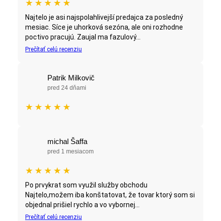
★
★
★
★
★
Najtelo je asi najspolahlivejší predajca za posledný
mesiac. Síce je uhorková sezóna, ale oni rozhodne
poctivo pracujú. Zaujal ma fazulový...
Prečítať celú recenziu
Patrik Milkovič
pred 24 dňami
★
★
★
★
★
michal Šaffa
pred 1 mesiacom
★
★
★
★
★
Po prvykrat som využil služby obchodu
Najtelo,možem iba konštatovat, že tovar ktorý som si
objednal prišiel rychlo a vo vybornej...
Prečítať celú recenziu