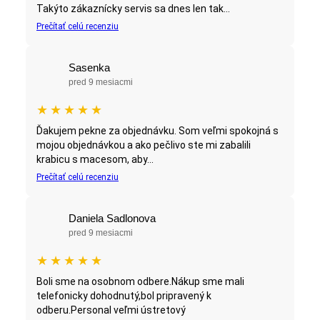
Takýto zákaznícky servis sa dnes len tak...
Prečítať celú recenziu
Sasenka
pred 9 mesiacmi
★
★
★
★
★
Ďakujem pekne za objednávku. Som veľmi spokojná s
mojou objednávkou a ako pečlivo ste mi zabalili
krabicu s macesom, aby...
Prečítať celú recenziu
Daniela Sadlonova
pred 9 mesiacmi
★
★
★
★
★
Boli sme na osobnom odbere.Nákup sme mali
telefonicky dohodnutý,bol pripravený k
odberu.Personal veľmi ústretový