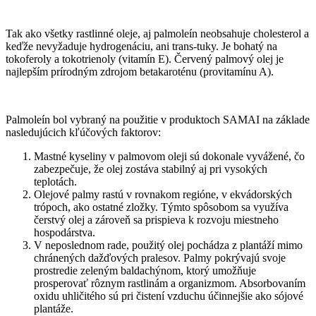
Tak ako všetky rastlinné oleje, aj palmoleín neobsahuje cholesterol a
keďže nevyžaduje hydrogenáciu, ani trans-tuky. Je bohatý na
tokoferoly a tokotrienoly (vitamín E). Červený palmový olej je
najlepším prírodným zdrojom betakaroténu (provitamínu A).
Palmoleín bol vybraný na použitie v produktoch SAMAI na základe
nasledujúcich kľúčových faktorov:
Mastné kyseliny v palmovom oleji sú dokonale vyvážené, čo
zabezpečuje, že olej zostáva stabilný aj pri vysokých
teplotách.
Olejové palmy rastú v rovnakom regióne, v ekvádorských
trópoch, ako ostatné zložky. Týmto spôsobom sa využíva
čerstvý olej a zároveň sa prispieva k rozvoju miestneho
hospodárstva.
V neposlednom rade, použitý olej pochádza z plantáží mimo
chránených dažďových pralesov. Palmy pokrývajú svoje
prostredie zeleným baldachýnom, ktorý umožňuje
prosperovať rôznym rastlinám a organizmom. Absorbovaním
oxidu uhličitého sú pri čistení vzduchu účinnejšie ako sójové
plantáže.