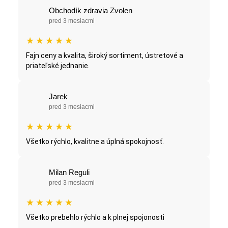
Obchodík zdravia Zvolen
pred 3 mesiacmi
★
★
★
★
★
Fajn ceny a kvalita, široký sortiment, ústretové a
priateľské jednanie.
Jarek
pred 3 mesiacmi
★
★
★
★
★
Všetko rýchlo, kvalitne a úplná spokojnosť.
Milan Reguli
pred 3 mesiacmi
★
★
★
★
★
Všetko prebehlo rýchlo a k plnej spojonosti