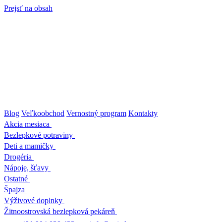
Prejsť na obsah
Blog
Veľkoobchod
Vernostný program
Kontakty
Akcia mesiaca
Bezlepkové potraviny
Deti a mamičky
Drogéria
Nápoje, šťavy
Ostatné
Špajza
Výživové doplnky
Žitnoostrovská bezlepková pekáreň