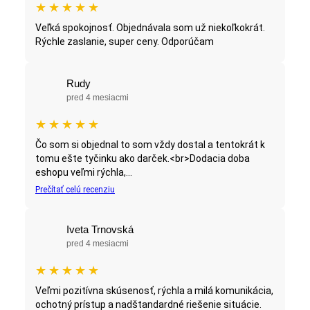
★
★
★
★
★
Veľká spokojnosť. Objednávala som už niekoľkokrát.
Rýchle zaslanie, super ceny. Odporúčam
Rudy
pred 4 mesiacmi
★
★
★
★
★
Čo som si objednal to som vždy dostal a tentokrát k
tomu ešte tyčinku ako darček.<br>Dodacia doba
eshopu veľmi rýchla,...
Prečítať celú recenziu
Iveta Trnovská
pred 4 mesiacmi
★
★
★
★
★
Veľmi pozitívna skúsenosť, rýchla a milá komunikácia,
ochotný prístup a nadštandardné riešenie situácie.