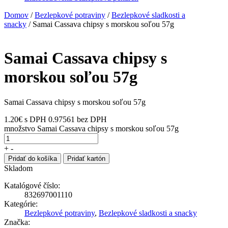
Domov
/
Bezlepkové potraviny
/
Bezlepkové sladkosti a
snacky
/ Samai Cassava chipsy s morskou soľou 57g
Samai Cassava chipsy s
morskou soľou 57g
Samai Cassava chipsy s morskou soľou 57g
1.20
€
s DPH
0.97561 bez DPH
množstvo Samai Cassava chipsy s morskou soľou 57g
+
-
Pridať do košíka
Pridať kartón
Skladom
Katalógové číslo:
832697001110
Kategórie:
Bezlepkové potraviny
,
Bezlepkové sladkosti a snacky
Značka: