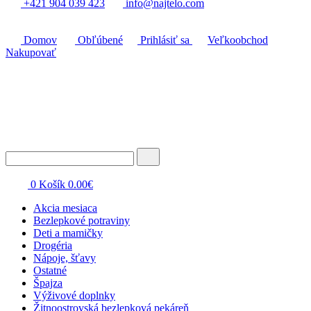
+421 904 039 423
info@najtelo.com
Domov
Obľúbené
Prihlásiť sa
Veľkoobchod
Nakupovať
0
Košík
0.00
€
Akcia mesiaca
Bezlepkové potraviny
Deti a mamičky
Drogéria
Nápoje, šťavy
Ostatné
Špajza
Výživové doplnky
Žitnoostrovská bezlepková pekáreň