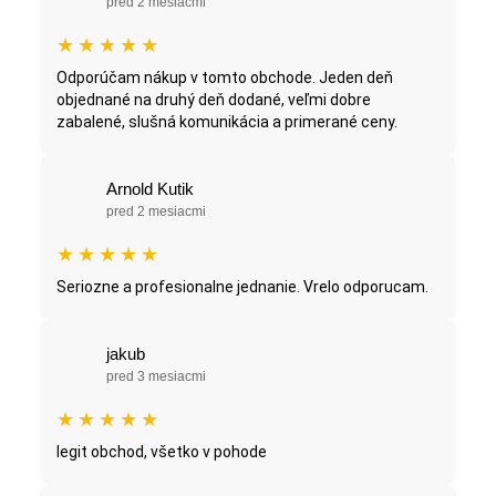
pred 2 mesiacmi
★
★
★
★
★
Odporúčam nákup v tomto obchode. Jeden deň
objednané na druhý deň dodané, veľmi dobre
zabalené, slušná komunikácia a primerané ceny.
Arnold Kutik
pred 2 mesiacmi
★
★
★
★
★
Seriozne a profesionalne jednanie. Vrelo odporucam.
jakub
pred 3 mesiacmi
★
★
★
★
★
legit obchod, všetko v pohode