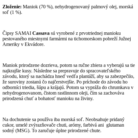
Zloženie:
Maniok (70 %), nehydrogenovaný palmový olej, morská
soľ (1 %).
Čipsy SAMAI
Cassava
sú vyrobené z prvotriednej manioku
pestovaného miestnymi farmármi na tichomorskom pobreží Južnej
Ameriky v Ekvádore.
Maniok prirodzene dozrieva, potom sa ručne zbiera a vyberajú sa tie
najkrajšie kusy. Následne sa prepravuje do spracovateľského
závodu, ktorý sa nachádza hneď vedľa plantáží, aby sa zabezpečilo,
že suroviny zostanú čo najčerstvejšie. Po príchode do závodu ho
odborníci triedia, šúpu a krájajú. Potom sa vypráža do chrumkava v
nehydrogenovanom, čistom rastlinnom oleji, čím sa zachováva
prirodzená chuť a bohatosť manioku na živiny.
Na dochutenie sa používa iba morská soľ. ​​Neobsahuje pridaný
cukor, umelé zvýrazňovače chuti, arómy, farbivá ani
glutaman
sodný (MSG). To zaručuje úplne prirodzené chute.