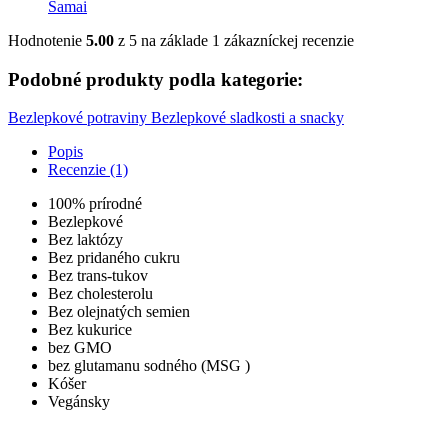
Samai
Hodnotenie
5.00
z 5 na základe
1
zákazníckej recenzie
Podobné produkty podla kategorie:
Bezlepkové potraviny
Bezlepkové sladkosti a snacky
Popis
Recenzie (1)
100% prírodné
Bezlepkové
Bez laktózy
Bez pridaného cukru
Bez trans-tukov
Bez cholesterolu
Bez olejnatých semien
Bez kukurice
bez GMO
bez
glutamanu sodného
(MSG )
Kóšer
Vegánsky