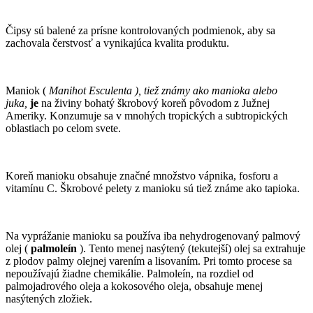
Čipsy sú balené za prísne kontrolovaných podmienok, aby sa
zachovala čerstvosť a vynikajúca kvalita produktu.
Maniok (
Manihot Esculenta ), tiež známy ako manioka alebo
juka,
je
na živiny bohatý škrobový koreň pôvodom z Južnej
Ameriky. Konzumuje sa v mnohých tropických a subtropických
oblastiach po celom svete.
Koreň manioku obsahuje značné množstvo vápnika, fosforu a
vitamínu C. Škrobové pelety z manioku sú tiež známe ako tapioka.
Na vyprážanie manioku sa používa iba nehydrogenovaný palmový
olej (
palmoleín
). Tento menej nasýtený (tekutejší) olej sa extrahuje
z plodov palmy olejnej varením a lisovaním. Pri tomto procese sa
nepoužívajú žiadne chemikálie. Palmoleín, na rozdiel od
palmojadrového oleja a kokosového oleja, obsahuje menej
nasýtených zložiek.