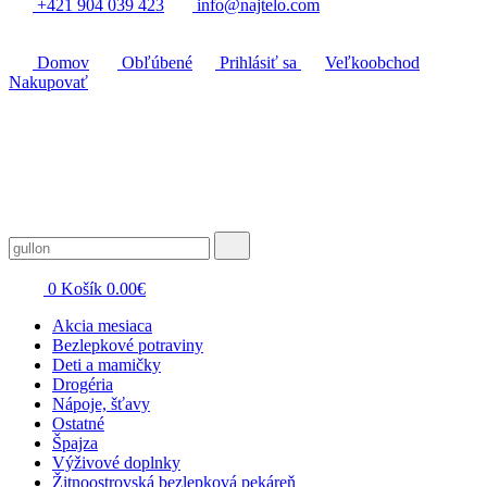
+421 904 039 423
info@najtelo.com
Domov
Obľúbené
Prihlásiť sa
Veľkoobchod
Nakupovať
0
Košík
0.00
€
Akcia mesiaca
Bezlepkové potraviny
Deti a mamičky
Drogéria
Nápoje, šťavy
Ostatné
Špajza
Výživové doplnky
Žitnoostrovská bezlepková pekáreň