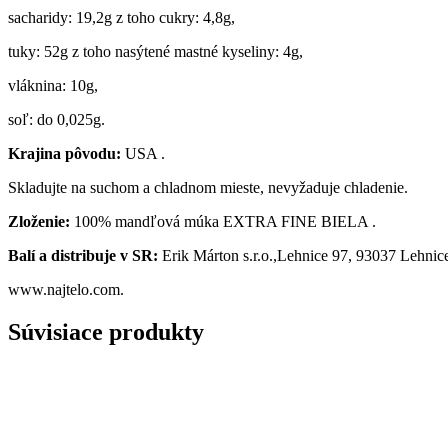
sacharidy: 19,2g z toho cukry: 4,8g,
tuky: 52g z toho nasýtené mastné kyseliny: 4g,
vláknina: 10g,
soľ: do 0,025g.
Krajina pôvodu:
USA .
Skladujte na suchom a chladnom mieste, nevyžaduje chladenie.
Zloženie:
100% mandľová múka EXTRA FINE BIELA .
Balí a distribuje v SR:
Erik Márton s.r.o.,Lehnice 97, 93037 Lehnic
www.najtelo.com.
Súvisiace produkty