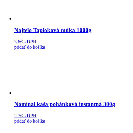
Najtelo Tapioková múka 1000g
3.6€
s DPH
pridať do košíka
Nominal kaša pohánková instantná 300g
2.7€
s DPH
pridať do košíka