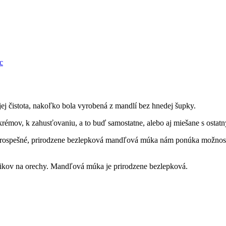
c
ej čistota, nakoľko bola vyrobená z mandlí bez hnedej šupky.
krémov, k zahusťovaniu, a to buď samostatne, alebo aj miešane s osta
eprospešné, prirodzene bezlepková mandľová múka nám ponúka možnosť n
kov na orechy. Mandľová múka je prirodzene bezlepková.