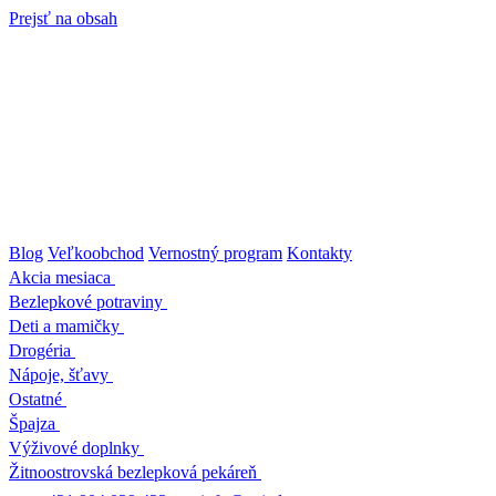
Prejsť na obsah
Blog
Veľkoobchod
Vernostný program
Kontakty
Akcia mesiaca
Bezlepkové potraviny
Deti a mamičky
Drogéria
Nápoje, šťavy
Ostatné
Špajza
Výživové doplnky
Žitnoostrovská bezlepková pekáreň