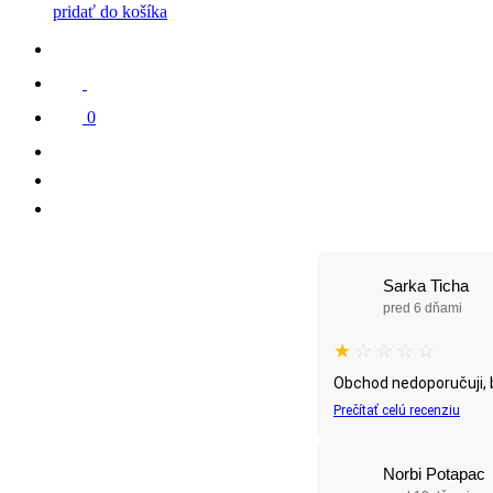
pridať do košíka
0
Sarka Ticha
pred 6 dňami
★
☆
☆
☆
☆
Obchod nedoporučuji, b
Prečítať celú recenziu
Norbi Potapac