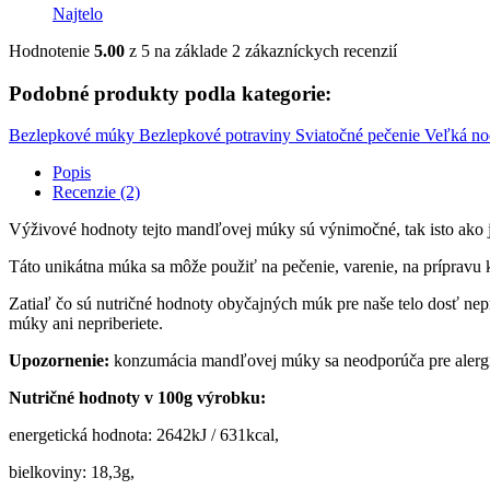
Najtelo
Hodnotenie
5.00
z 5 na základe
2
zákazníckych recenzií
Podobné produkty podla kategorie:
Bezlepkové múky
Bezlepkové potraviny
Sviatočné pečenie
Veľká no
Popis
Recenzie (2)
Výživové hodnoty tejto mandľovej múky sú výnimočné, tak isto ako j
Táto unikátna múka sa môže použiť na pečenie, varenie, na prípravu 
Zatiaľ čo sú nutričné hodnoty obyčajných múk pre naše telo dosť n
múky ani nepriberiete.
Upozornenie:
konzumácia mandľovej múky sa neodporúča pre alergi
Nutričné hodnoty v 100g výrobku:
energetická hodnota: 2642kJ / 631kcal,
bielkoviny: 18,3g,