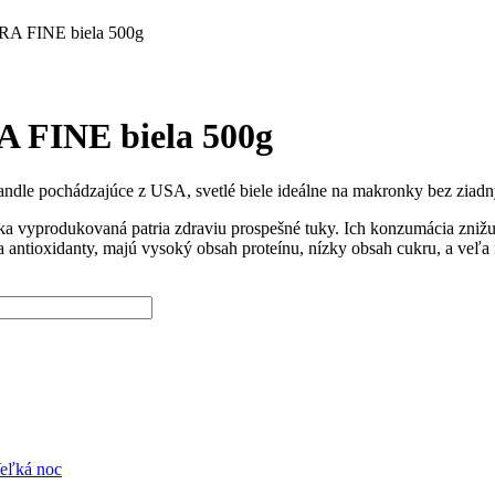
RA FINE biela 500g
 FINE biela 500g
 pochádzajúce z USA, svetlé biele ideálne na makronky bez ziadnyc
a vyprodukovaná patria zdraviu prospešné tuky. Ich konzumácia znižuje
a antioxidanty, majú vysoký obsah proteínu, nízky obsah cukru, a veľa 
eľká noc