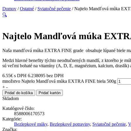
Domov
/
Ostatné
/
Sviatočné pečenie
/ Najtelo Mandľová múka EXT
🔍
Najtelo Mandľová múka EXTRA
Naša mandľová múka EXTRA FINE grade obsahuje lúpané biele mandle
Medzi hlavné benefity týchto neodtučnených mandlí, z ktorého je múk
sú veľmi bohaté na vitamíny (A, D, E, magnézium, kalcium, draslík) 
6.55
€
s DPH
6.238095 bez DPH
množstvo Najtelo Mandľová múka EXTRA FINE biela 500g
+
-
Pridať do košíka
Pridať kartón
Skladom
Katalógové číslo:
8588006170573
Kategórie:
Bezlepkové múky
,
Bezlepkové potraviny
,
Sviatočné pečenie
,
V
Značka: