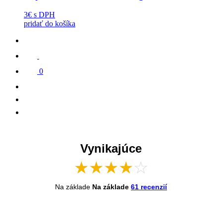
3€
s DPH
pridať do košíka
0
Vynikajúce
★
★
★
★
☆
Na základe
Na základe
61 recenzií