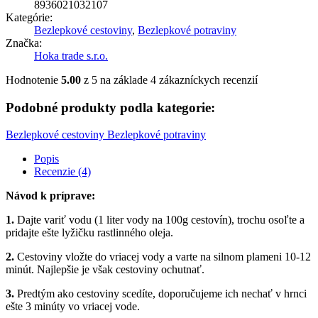
8936021032107
Kategórie:
Bezlepkové cestoviny
,
Bezlepkové potraviny
Značka:
Hoka trade s.r.o.
Hodnotenie
5.00
z 5 na základe
4
zákazníckych recenzií
Podobné produkty podla kategorie:
Bezlepkové cestoviny
Bezlepkové potraviny
Popis
Recenzie (4)
Návod k príprave:
1.
Dajte variť vodu (1 liter vody na 100g cestovín), trochu osoľte a
pridajte ešte lyžičku rastlinného oleja.
2.
Cestoviny vložte do vriacej vody a varte na silnom plameni 10-12
minút. Najlepšie je však cestoviny ochutnať.
3.
Predtým ako cestoviny scedíte, doporučujeme ich nechať v hrnci
ešte 3 minúty vo vriacej vode.