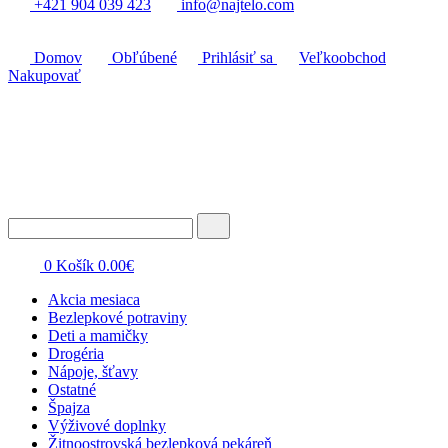
+421 904 039 423
info@najtelo.com
Domov
Obľúbené
Prihlásiť sa
Veľkoobchod
Nakupovať
0
Košík
0.00
€
Akcia mesiaca
Bezlepkové potraviny
Deti a mamičky
Drogéria
Nápoje, šťavy
Ostatné
Špajza
Výživové doplnky
Žitnoostrovská bezlepková pekáreň