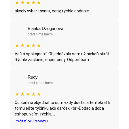
★
★
★
★
★
skvely vyber tovaru, ceny, rychle dodanie
Blanka Dzuganova
pred 4 mesiacmi
★
★
★
★
★
Veľká spokojnosť. Objednávala som už niekoľkokrát.
Rýchle zaslanie, super ceny. Odporúčam
Rudy
pred 4 mesiacmi
★
★
★
★
★
Čo som si objednal to som vždy dostal a tentokrát k
tomu ešte tyčinku ako darček.<br>Dodacia doba
eshopu veľmi rýchla,...
Prečítať celú recenziu