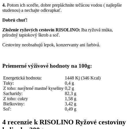
4.
Potom ich sceďte, dobre prepláchnite tečúcou vodou ( najlepšie
studenou) a nechajte odkvapkať.
Dobrú chuť!
Zloženie ryžových cestovín RISOLINO:
Iba ryžová múka,
prírodný tapiokový škrob a soľ.
Cestoviny neobsahujú lepok, konzervanty ani farbivá.
Priemerné výživové hodnoty na 100g:
Energetická hodnota:
1448 Kj (346 Kcal)
Tuky:
0,4 g
Z toho: nasýtené mastné kyseliny
0,2 g
Sacharidy:
82,3 g
Z toho: cukry
1,58 g
Bielkoviny:
3,42 g
Soľ:
0,49 g
4 recenzie k
RISOLINO Ryžové cestoviny