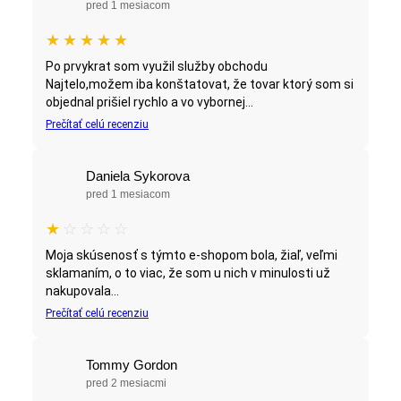
pred 1 mesiacom
★
★
★
★
★
Po prvykrat som využil služby obchodu
Najtelo,možem iba konštatovat, že tovar ktorý som si
objednal prišiel rychlo a vo vybornej...
Prečítať celú recenziu
Daniela Sykorova
pred 1 mesiacom
★
☆
☆
☆
☆
Moja skúsenosť s týmto e-shopom bola, žiaľ, veľmi
sklamaním, o to viac, že som u nich v minulosti už
nakupovala...
Prečítať celú recenziu
Tommy Gordon
pred 2 mesiacmi