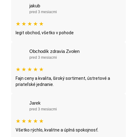
jakub
pred 3 mesiacmi
★
★
★
★
★
legit obchod, všetko v pohode
Obchodík zdravia Zvolen
pred 3 mesiacmi
★
★
★
★
★
Fajn ceny a kvalita, široký sortiment, ústretové a
priateľské jednanie.
Jarek
pred 3 mesiacmi
★
★
★
★
★
Všetko rýchlo, kvalitne a úplná spokojnosť.