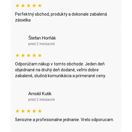
★
★
★
★
★
Perfektný obchod, produkty a dokonale zabalená
zásielka
Štefan Horňák
pred 2 mesiacmi
★
★
★
★
★
Odporúčam nákup v tomto obchode. Jeden deň
objednané na druhý deň dodané, veľmi dobre
zabalené, slušná komunikácia a primerané ceny.
Arnold Kutik
pred 2 mesiacmi
★
★
★
★
★
Seriozne a profesionalne jednanie. Vrelo odporucam.