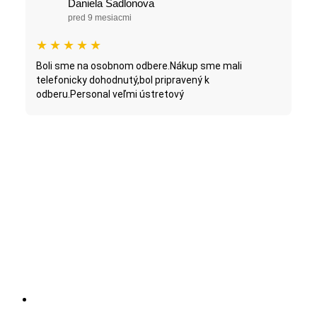
Daniela Sadlonova
pred 9 mesiacmi
★
★
★
★
★
Boli sme na osobnom odbere.Nákup sme mali
telefonicky dohodnutý,bol pripravený k
odberu.Personal veľmi ústretový