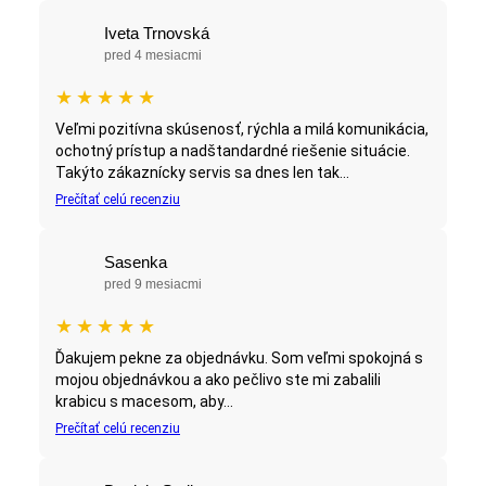
Iveta Trnovská
pred 4 mesiacmi
★
★
★
★
★
Veľmi pozitívna skúsenosť, rýchla a milá komunikácia,
ochotný prístup a nadštandardné riešenie situácie.
Takýto zákaznícky servis sa dnes len tak...
Prečítať celú recenziu
Sasenka
pred 9 mesiacmi
★
★
★
★
★
Ďakujem pekne za objednávku. Som veľmi spokojná s
mojou objednávkou a ako pečlivo ste mi zabalili
krabicu s macesom, aby...
Prečítať celú recenziu