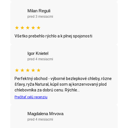
Milan Reguli
pred 3 mesiacmi
★
★
★
★
★
Všetko prebehlo rýchlo a k plnej spojonosti
Igor Knietel
pred 4 mesiacmi
★
★
★
★
★
Perfektný obchod - výborné bezlepkové chleby, rôzne
šťavy, ryža Natural, kúpil som aj konzervovaný plod
chlebovníka za dobrú cenu. Rýchle...
Prečítať celú recenziu
Magdalena Mrvova
pred 4 mesiacmi