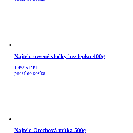
Najtelo ovsené vločky bez lepku 400g
1.45€
s DPH
pridať do košíka
Najtelo Orechová múka 500g