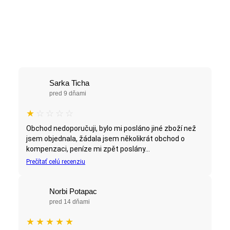
Sarka Ticha
pred 9 dňami
★
☆
☆
☆
☆
Obchod nedoporučuji, bylo mi posláno jiné zboží než
jsem objednala, žádala jsem několikrát obchod o
kompenzaci, peníze mi zpět poslány...
Prečítať celú recenziu
Norbi Potapac
pred 14 dňami
★
★
★
★
★