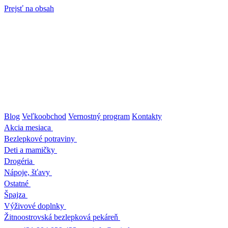
Prejsť na obsah
Blog
Veľkoobchod
Vernostný program
Kontakty
Akcia mesiaca
Bezlepkové potraviny
Deti a mamičky
Drogéria
Nápoje, šťavy
Ostatné
Špajza
Výživové doplnky
Žitnoostrovská bezlepková pekáreň