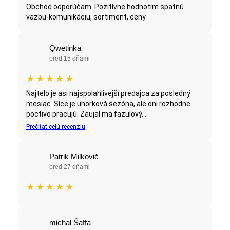
Obchod odporúčam. Pozitívne hodnotím spätnú
väzbu-komunikáciu, sortiment, ceny
Qwetinka
pred 15 dňami
★
★
★
★
★
Najtelo je asi najspolahlivejší predajca za posledný
mesiac. Síce je uhorková sezóna, ale oni rozhodne
poctivo pracujú. Zaujal ma fazulový...
Prečítať celú recenziu
Patrik Milkovič
pred 27 dňami
★
★
★
★
★
michal Šaffa