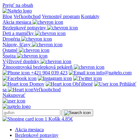
Prejsť na obsah
Blog
Veľkoobchod
Vernostný program
Kontakty
Akcia mesiaca
Bezlepkové potraviny
Deti a mamičky
Drogéria
Nápoje, šťavy
Ostatné
Špajza
Výživové doplnky
Žitnoostrovská bezlepková pekáreň
+421 904 039 423
info@najtelo.com
Domov
Obľúbené
Prihlásiť
sa
Veľkoobchod
Nakupovať
1
Košík
4.85
€
Akcia mesiaca
Bezlepkové potraviny