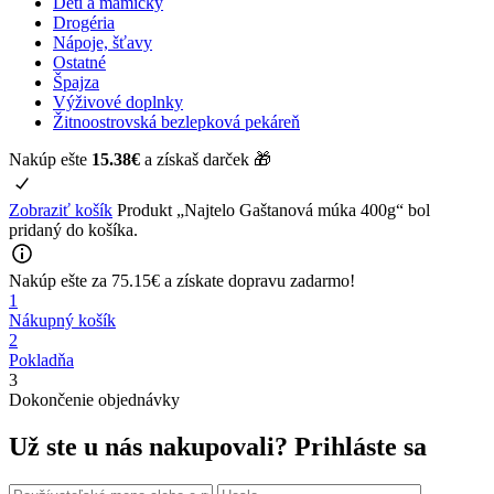
Deti a mamičky
Drogéria
Nápoje, šťavy
Ostatné
Špajza
Výživové doplnky
Žitnoostrovská bezlepková pekáreň
Nakúp ešte
15.38
€
a získaš darček 🎁
Zobraziť košík
Produkt „Najtelo Gaštanová múka 400g“ bol
pridaný do košíka.
Nakúp ešte za
75.15
€
a získate
dopravu zadarmo!
1
Nákupný košík
2
Pokladňa
3
Dokončenie objednávky
Už ste u nás nakupovali?
Prihláste sa