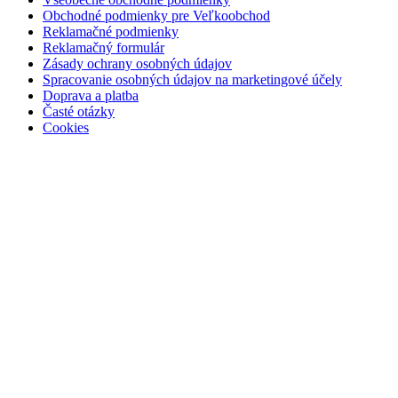
Obchodné podmienky pre Veľkoobchod
Reklamačné podmienky
Reklamačný formulár
Zásady ochrany osobných údajov
Spracovanie osobných údajov na marketingové účely
Doprava a platba
Časté otázky
Cookies