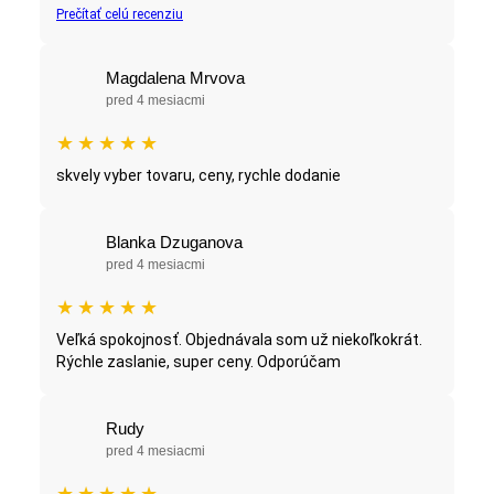
Prečítať celú recenziu
Magdalena Mrvova
pred 4 mesiacmi
★
★
★
★
★
skvely vyber tovaru, ceny, rychle dodanie
Blanka Dzuganova
pred 4 mesiacmi
★
★
★
★
★
Veľká spokojnosť. Objednávala som už niekoľkokrát.
Rýchle zaslanie, super ceny. Odporúčam
Rudy
pred 4 mesiacmi
★
★
★
★
★