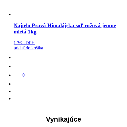
Najtelo Pravá Himalájska soľ ružová jemne
mletá 1kg
1.3€
s DPH
pridať do košíka
0
Vynikajúce