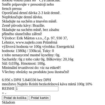
horkou vodou (max 80 ° C) a zamíchat.
Směle pripavujte v presostroji nebo
french pressu
Oporúčaná denní dávka 2-3 krát denně.
Nepřekračujte denní dávku.
Skladujte na suchém a tmavém místě.
Země původu kávy: Brazílie.
Skladujte na suchém místě, bez zásahu
přímého slunečního záření!
Výrobce: Erik Márton s.r.o., č.p. 97, 930 37,
Lehnice, www.najtelo.com Průměrná
výživová hodnota ve 100g výrobku: Energetická
hodnota: 1380kj / 330kcal, Tuky: 0
z toho nenasycené mastné kyseliny: 0g.
Sacharidy: 0g z toho cukr 0g. Bílkoviny: 20,16g
Sůl: 0,039g. Hmotnost: 100g.
Minimální trvanlivost do: viz na etiketě!
Všechny obrázky na produktu jsou ilustrační!
6.95
€
s DPH
5.840336 bez DPH
množstvo Najtelo Reishi bezkofeínová káva mletá 100g 10%
REISHI
+
-
Pridať do košíka
Pridať kartón
Skladom