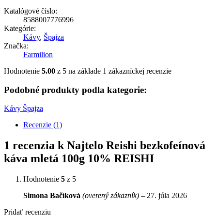
Katalógové číslo:
8588007776996
Kategórie:
Kávy
,
Špajza
Značka:
Farmilion
Hodnotenie
5.00
z 5 na základe
1
zákazníckej recenzie
Podobné produkty podla kategorie:
Kávy
Špajza
Recenzie (1)
1 recenzia k
Najtelo Reishi bezkofeínová
káva mletá 100g 10% REISHI
Hodnotenie
5
z 5
Simona Bačíková
(overený zákazník)
–
27. júla 2026
Pridať recenziu