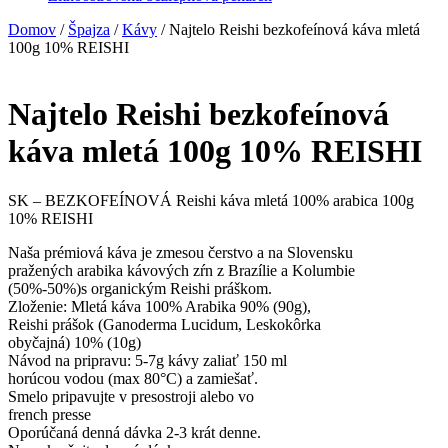
Domov
/
Špajza
/
Kávy
/ Najtelo Reishi bezkofeínová káva mletá
100g 10% REISHI
Najtelo Reishi bezkofeínová
káva mletá 100g 10% REISHI
SK – BEZKOFEÍNOVÁ Reishi káva mletá 100% arabica 100g
10% REISHI
Naša prémiová káva je zmesou čerstvo a na Slovensku
pražených arabika kávových zŕn z Brazílie a Kolumbie
(50%-50%)s organickým Reishi práškom.
Zloženie: Mletá káva 100% Arabika 90% (90g),
Reishi prášok (Ganoderma Lucidum, Leskokôrka
obyčajná) 10% (10g)
Návod na pripravu: 5-7g kávy zaliať 150 ml
horúcou vodou (max 80°C) a zamiešať.
Smelo pripavujte v presostroji alebo vo
french presse
Oporúčaná denná dávka 2-3 krát denne.