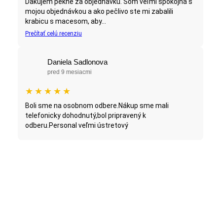
Ďakujem pekne za objednávku. Som veľmi spokojná s
mojou objednávkou a ako pečlivo ste mi zabalili
krabicu s macesom, aby...
Prečítať celú recenziu
Daniela Sadlonova
pred 9 mesiacmi
★
★
★
★
★
Boli sme na osobnom odbere.Nákup sme mali
telefonicky dohodnutý,bol pripravený k
odberu.Personal veľmi ústretový