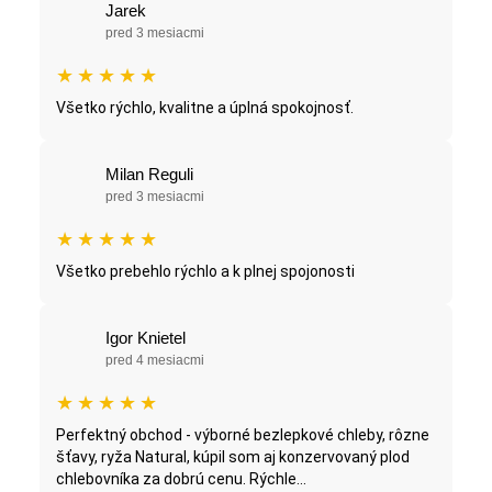
Jarek
pred 3 mesiacmi
★
★
★
★
★
Všetko rýchlo, kvalitne a úplná spokojnosť.
Milan Reguli
pred 3 mesiacmi
★
★
★
★
★
Všetko prebehlo rýchlo a k plnej spojonosti
Igor Knietel
pred 4 mesiacmi
★
★
★
★
★
Perfektný obchod - výborné bezlepkové chleby, rôzne
šťavy, ryža Natural, kúpil som aj konzervovaný plod
chlebovníka za dobrú cenu. Rýchle...