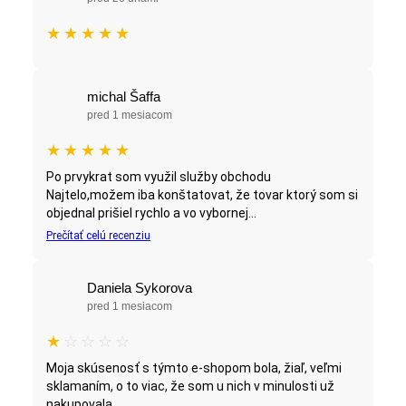
★
★
★
★
★
michal Šaffa
pred 1 mesiacom
★
★
★
★
★
Po prvykrat som využil služby obchodu
Najtelo,možem iba konštatovat, že tovar ktorý som si
objednal prišiel rychlo a vo vybornej...
Prečítať celú recenziu
Daniela Sykorova
pred 1 mesiacom
★
☆
☆
☆
☆
Moja skúsenosť s týmto e-shopom bola, žiaľ, veľmi
sklamaním, o to viac, že som u nich v minulosti už
nakupovala...