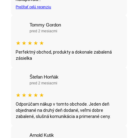
Prečítať celú recenziu
Tommy Gordon
pred 2 mesiacmi
★
★
★
★
★
Perfektný obchod, produkty a dokonale zabalená
zásielka
Štefan Horňák
pred 2 mesiacmi
★
★
★
★
★
Odporúčam nákup v tomto obchode. Jeden deň
objednané na druhý deň dodané, veľmi dobre
zabalené, slušná komunikácia a primerané ceny.
Arnold Kutik