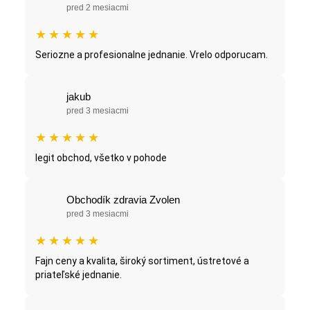
pred 2 mesiacmi
★
★
★
★
★
Seriozne a profesionalne jednanie. Vrelo odporucam.
jakub
pred 3 mesiacmi
★
★
★
★
★
legit obchod, všetko v pohode
Obchodík zdravia Zvolen
pred 3 mesiacmi
★
★
★
★
★
Fajn ceny a kvalita, široký sortiment, ústretové a
priateľské jednanie.