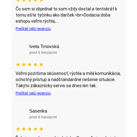
Čo som si objednal to som vždy dostal a tentokrát k
tomu ešte tyčinku ako darček.<br>Dodacia doba
eshopu veľmi rýchla,...
Prečítať celú recenziu
Iveta Trnovská
pred 4 mesiacmi
★
★
★
★
★
Veľmi pozitívna skúsenosť, rýchla a milá komunikácia,
ochotný prístup a nadštandardné riešenie situácie.
Takýto zákaznícky servis sa dnes len tak...
Prečítať celú recenziu
Sasenka
pred 9 mesiacmi
★
★
★
★
★