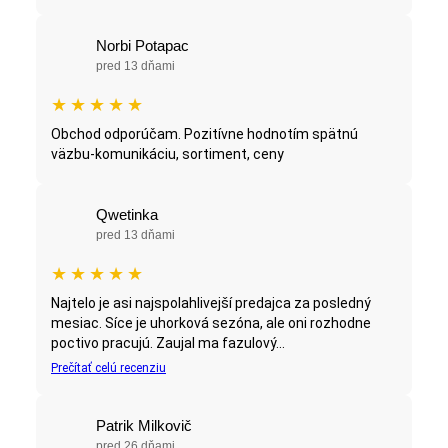
Norbi Potapac
pred 13 dňami
★
★
★
★
★
Obchod odporúčam. Pozitívne hodnotím spätnú
väzbu-komunikáciu, sortiment, ceny
Qwetinka
pred 13 dňami
★
★
★
★
★
Najtelo je asi najspolahlivejší predajca za posledný
mesiac. Síce je uhorková sezóna, ale oni rozhodne
poctivo pracujú. Zaujal ma fazulový...
Prečítať celú recenziu
Patrik Milkovič
pred 26 dňami