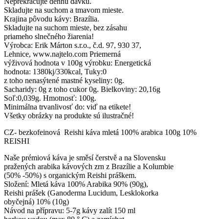
Neprekračujte dennú dávku.
Skladujte na suchom a tmavom mieste.
Krajina pôvodu kávy: Brazília.
Skladujte na suchom mieste, bez zásahu
priameho slnečného žiarenia!
Výrobca: Erik Márton s.r.o., č.d. 97, 930 37,
Lehnice, www.najtelo.com Priemerná
výživová hodnota v 100g výrobku: Energetická
hodnota: 1380kj/330kcal, Tuky:0
z toho nenasýtené mastné kyseliny: 0g.
Sacharidy: 0g z toho cukor 0g. Bielkoviny: 20,16g
Soľ:0,039g. Hmotnosť: 100g.
Minimálna trvanlivosť do: viď na etikete!
Všetky obrázky na produkte sú ilustračné!
CZ- bezkofeinová Reishi káva mletá 100% arabica 100g 10%
REISHI
Naše prémiová káva je směsí čerstvě a na Slovensku
pražených arabika kávových zrn z Brazílie a Kolumbie
(50% -50%) s organickým Reishi práškem.
Složení: Mletá káva 100% Arabika 90% (90g),
Reishi prášek (Ganoderma Lucidum, Lesklokorka
obyčejná) 10% (10g)
Návod na přípravu: 5-7g kávy zalít 150 ml