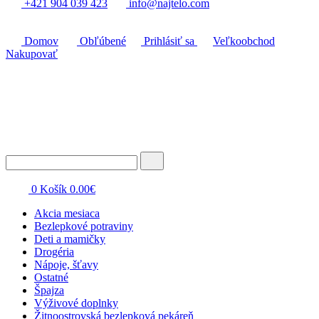
+421 904 039 423
info@najtelo.com
Domov
Obľúbené
Prihlásiť sa
Veľkoobchod
Nakupovať
0
Košík
0.00
€
Akcia mesiaca
Bezlepkové potraviny
Deti a mamičky
Drogéria
Nápoje, šťavy
Ostatné
Špajza
Výživové doplnky
Žitnoostrovská bezlepková pekáreň