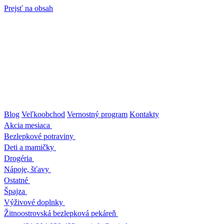
Prejsť na obsah
Blog
Veľkoobchod
Vernostný program
Kontakty
Akcia mesiaca
Bezlepkové potraviny
Deti a mamičky
Drogéria
Nápoje, šťavy
Ostatné
Špajza
Výživové doplnky
Žitnoostrovská bezlepková pekáreň