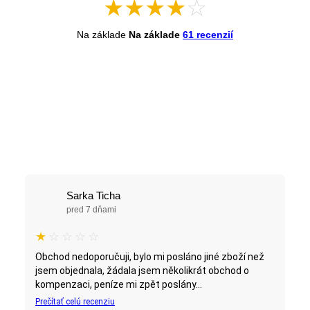
★
★
★
★
☆
Na základe
Na základe
61 recenzií
Sarka Ticha
pred 7 dňami
★
☆
☆
☆
☆
Obchod nedoporučuji, bylo mi posláno jiné zboží než
jsem objednala, žádala jsem několikrát obchod o
kompenzaci, peníze mi zpět poslány...
Prečítať celú recenziu