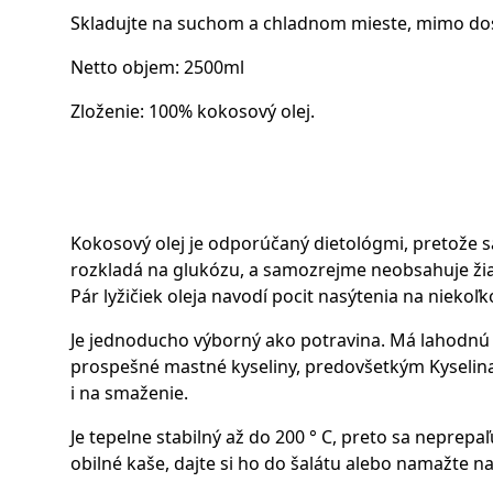
Skladujte na suchom a chladnom mieste, mimo dosa
Netto objem: 2500ml
Zloženie: 100% kokosový olej.
Kokosový olej je odporúčaný dietológmi, pretože sa
rozkladá na glukózu, a samozrejme neobsahuje žia
Pár lyžičiek oleja navodí pocit nasýtenia na nieko
Je jednoducho výborný ako potravina. Má lahodnú ch
prospešné mastné kyseliny, predovšetkým Kyselina
i na smaženie.
Je tepelne stabilný až do 200 ° C, preto sa neprepaľ
obilné kaše, dajte si ho do šalátu alebo namažte na 