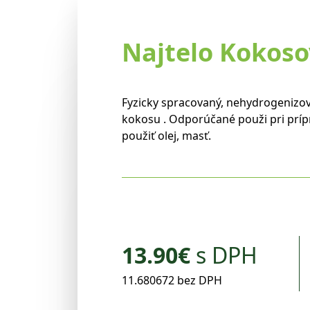
Najtelo Kokoso
Fyzicky spracovaný, nehydrogenizova
kokosu . Odporúčané použi pri príp
použiť olej, masť.
13.90
€
s DPH
11.680672 bez DPH