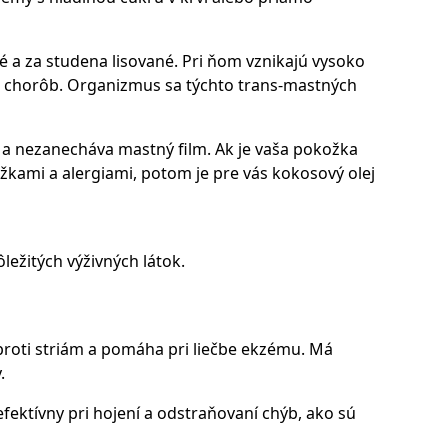
stvé a za studena lisované. Pri ňom vznikajú vysoko
ch chorôb. Organizmus sa týchto trans-mastných
 a nezanecháva mastný film. Ak je vaša pokožka
žkami a alergiami, potom je pre vás kokosový olej
ežitých výživných látok.
 proti striám a pomáha pri liečbe ekzému. Má
.
fektívny pri hojení a odstraňovaní chýb, ako sú