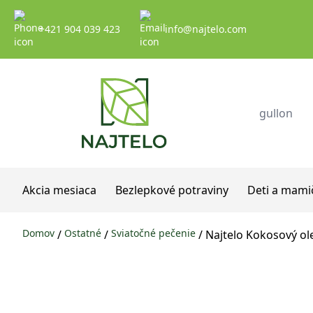
Prejsť na obsah
+421 904 039 423
info@najtelo.com
Akcia mesiaca
Bezlepkové potraviny
Deti a mami
Domov
Ostatné
Sviatočné pečenie
/
/
/ Najtelo Kokosový ol