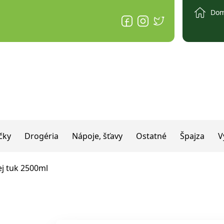
Do
čky
Drogéria
Nápoje, šťavy
Ostatné
Špajza
V
ej tuk 2500ml