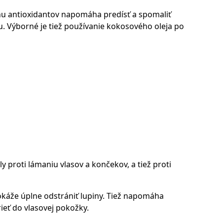
u antioxidantov napomáha predísť a spomaliť
u. Výborné je tiež používanie kokosového oleja po
y proti lámaniu vlasov a končekov, a tiež proti
okáže úplne odstrániť lupiny. Tiež napomáha
ieť do vlasovej pokožky.