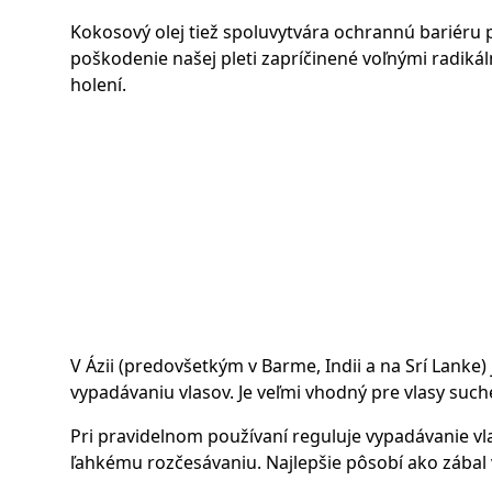
Kokosový olej tiež spoluvytvára ochrannú bariér
poškodenie našej pleti zapríčinené voľnými radikál
holení.
V Ázii (predovšetkým v Barme, Indii a na Srí Lanke)
vypadávaniu vlasov. Je veľmi vhodný pre vlasy suc
Pri pravidelnom používaní reguluje vypadávanie vl
ľahkému rozčesávaniu. Najlepšie pôsobí ako zábal 