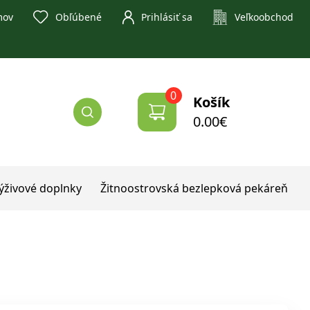
Obľúbené
mov
Prihlásiť sa
Veľkoobchod
0
Košík
0.00
€
ýživové doplnky
Žitnoostrovská bezlepková pekáreň