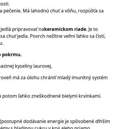
osti.
 a pečenie. Má lahodnú chuť a vôňu, rozpúšťa sa
 jedlá pripravovať na
keramickom riade
. Je to
 chuť jedla. Povrch nežltne veľmi ľahko sa čistí,
u.
o pokrmu.
stnej kyseliny laurovej.
zároveň má za úlohu chrániť mladý imunitný systém
e sú potom ľahko zneškodnené bielymi krvinkami.
e (postupné dodávanie energie je spôsobené dlhším
émy s hladinou cukru v krvi alebo priamo