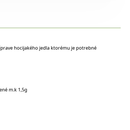
íprave hocijakého jedla ktorému je potrebné
tené m.k 1,5g