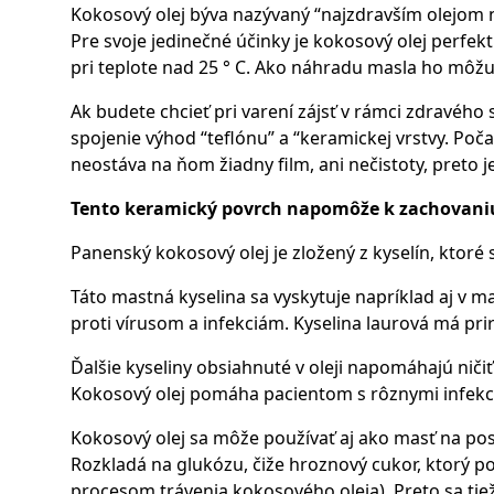
Kokosový olej býva nazývaný “najzdravším olejom n
Pre svoje jedinečné účinky je kokosový olej perfe
pri teplote nad 25 ° C. Ako náhradu masla ho môžu 
Ak budete chcieť pri varení zájsť v rámci zdravého
spojenie výhod “teflónu” a “keramickej vrstvy. Poč
neostáva na ňom žiadny film, ani nečistoty, preto 
Tento keramický povrch napomôže k zachovaniu
Panenský kokosový olej je zložený z kyselín, ktoré
Táto mastná kyselina sa vyskytuje napríklad aj v 
proti vírusom a infekciám. Kyselina laurová má pri
Ďalšie kyseliny obsiahnuté v oleji napomáhajú niči
Kokosový olej pomáha pacientom s rôznymi infekci
Kokosový olej sa môže používať aj ako masť na pos
Rozkladá na glukózu, čiže hroznový cukor, ktorý 
procesom trávenia kokosového oleja). Preto sa ti