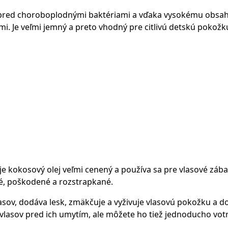
u pred choroboplodnými baktériami a vďaka vysokému obsah
mi. Je veľmi jemný a preto vhodný pre citlivú detskú pokožk
 je kokosový olej veľmi cenený a používa sa pre vlasové zábal
hé, poškodené a rozstrapkané.
asov, dodáva lesk, zmäkčuje a vyživuje vlasovú pokožku a d
vlasov pred ich umytím, ale môžete ho tiež jednoducho votr