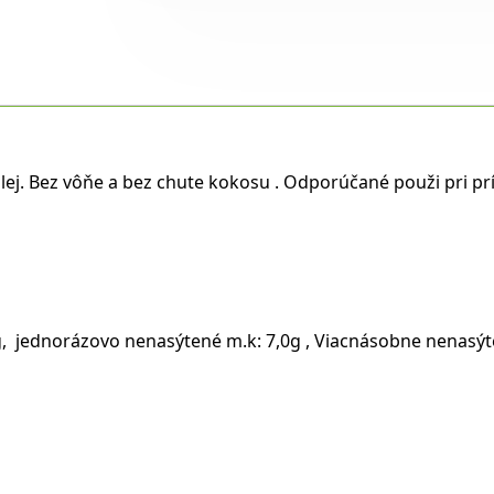
lej. Bez vôňe a bez chute kokosu . Odporúčané použi pri pr
,5g, jednorázovo nenasýtené m.k: 7,0g , Viacnásobne nenasý