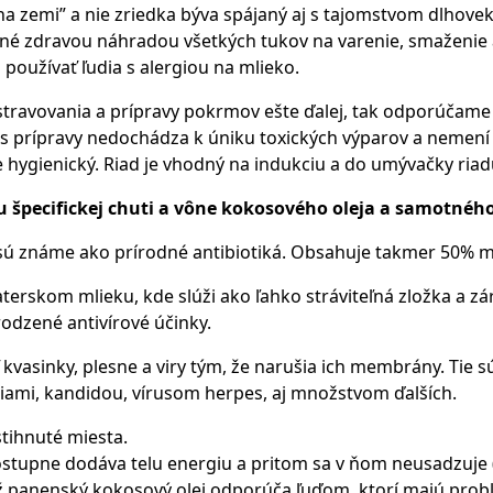
a zemi” a nie zriedka býva spájaný aj s tajomstvom dlhovek
ktné zdravou náhradou všetkých tukov na varenie, smaženie
používať ľudia s alergiou na mlieko.
 stravovania a prípravy pokrmov ešte ďalej, tak odporúčame
as prípravy nedochádza k úniku toxických výparov a nemení sa
je hygienický. Riad je vhodný na indukciu a do umývačky riad
 špecifickej chuti a vône kokosového oleja a samotnéh
 sú známe ako prírodné antibiotiká. Obsahuje takmer 50% ma
materskom mlieku, kde slúži ako ľahko stráviteľná zložka a 
rodzené antivírové účinky.
ť kvasinky, plesne a viry tým, že narušia ich membrány. Ti
ami, kandidou, vírusom herpes, aj množstvom ďalších.
tihnuté miesta.
postupne dodáva telu energiu a pritom sa v ňom neusadzuj
ež panenský kokosový olej odporúča ľuďom, ktorí majú probl