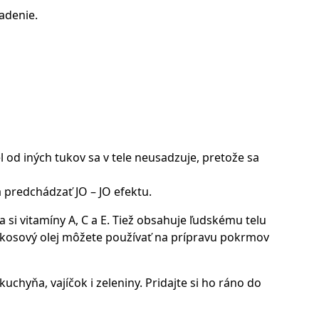
adenie.
l od iných tukov sa v tele neusadzuje, pretože sa
 predchádzať JO – JO efektu.
si vitamíny A, C a E. Tiež obsahuje ľudskému telu
okosový olej môžete používať na prípravu pokrmov
kuchyňa, vajíčok i zeleniny. Pridajte si ho ráno do