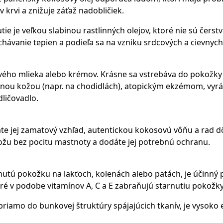
 krvi a znižuje záťaž nadobličiek.
tnutie je veľkou slabinou rastlinných olejov, ktoré nie sú čer
chávanie tepien a podieľa sa na vzniku srdcových a cievny
vého mlieka alebo krémov. Krásne sa vstrebáva do pokožky
anou kožou (napr. na chodidlách), atopickým ekzémom, vyrá
ličovadlo.
e jej zamatový vzhľad, autentickou kokosovú vôňu a rad dôl
kožu bez pocitu mastnoty a dodáte jej potrebnú ochranu.
hnutú pokožku na lakťoch, kolenách alebo pätách, je účinný
ré v podobe vitamínov A, C a E zabraňujú starnutiu pokožky
riamo do bunkovej štruktúry spájajúcich tkanív, je vysoko e