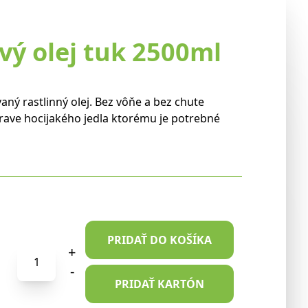
vý olej tuk 2500ml
ný rastlinný olej. Bez vôňe a bez chute
rave hocijakého jedla ktorému je potrebné
PRIDAŤ DO KOŠÍKA
množstvo
+
Najtelo
-
Kokosový
PRIDAŤ KARTÓN
olej