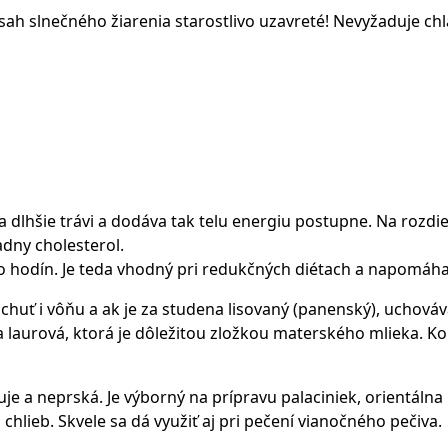
h slnečného žiarenia starostlivo uzavreté! Nevyžaduje chl
 dlhšie trávi a dodáva tak telu energiu postupne. Na rozdie
dny cholesterol.
ľko hodín. Je teda vhodný pri redukčných diétach a napomáha
uť i vôňu a ak je za studena lisovaný (panenský), uchováva 
 laurová, ktorá je dôležitou zložkou materského mlieka. K
uje a neprská. Je výborný na prípravu palaciniek, orientálna 
chlieb. Skvele sa dá využiť aj pri pečení vianočného pečiva.