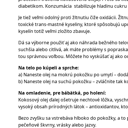
diabetikom. Konzumácia stabilizuje hladinu cukru v
Je tiež veľmi odolný proti žltnutiu čiže oxidácii. Žl
toxické trans-mastné kyseliny, ktoré spôsobujú up
kyselín totiž veľmi zložito zbavuje.
Dá sa výborne použiť aj ako náhrada bežného telo
suchšia alebo citlivá, ak máte problémy s poprask
tou správnou voľbou. Môžete ho vyskúšať aj ako od
Na telo po kúpeli a sprche:
a) Naneste olej na mokrú pokožku po umytí – dodát
b) Naneste olej na suchú pokožku – zvláčnite tak 
Na omladenie, pre bábätká, po holení:
Kokosový olej ďalej ošetruje nechtové lôžka, vysc
vysoký obsah prírodných látok – antioxidantov, kto
Bezo zvyšku sa vstrebáva hlboko do pokožky, a to p
pečeňové škvrny, vrásky alebo jazvy.