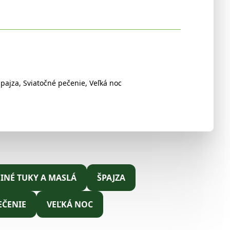
tuk
2500ml
Špajza
,
Sviatočné pečenie
,
Veľká noc
 INÉ TUKY A MASLÁ
ŠPAJZA
EČENIE
VEĽKÁ NOC