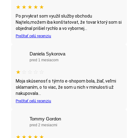
★
★
★
★
★
Po prvykrat som využil služby obchodu
Najtelo,možem iba konštatovat, že tovar ktorý som si
objednal prišiel rychlo a vo vybornej...
Prečítať celú recenziu
Daniela Sykorova
pred 1 mesiacom
★
☆
☆
☆
☆
Moja skúsenosť s týmto e-shopom bola, žiaľ, veľmi
sklamaním, o to viac, že som u nich v minulosti už
nakupovala...
Prečítať celú recenziu
Tommy Gordon
pred 2 mesiacmi
★
★
★
★
★