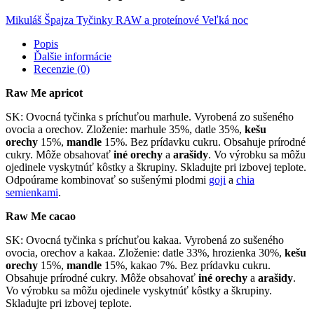
Mikuláš
Špajza
Tyčinky RAW a proteínové
Veľká noc
Popis
Ďalšie informácie
Recenzie (0)
Raw Me apricot
SK: Ovocná tyčinka s príchuťou marhule. Vyrobená zo sušeného
ovocia a orechov. Zloženie: marhule 35%, datle 35%,
kešu
orechy
15%,
mandle
15%. Bez prídavku cukru. Obsahuje prírodné
cukry. Môže obsahovať
iné
orechy
a
arašidy
. Vo výrobku sa môžu
ojedinele vyskytnúť kôstky a škrupiny. Skladujte pri izbovej teplote.
Odpoúrame kombinovať so sušenými plodmi
goji
a
chia
semienkami
.
Raw Me cacao
SK: Ovocná tyčinka s príchuťou kakaa. Vyrobená zo sušeného
ovocia, orechov a kakaa. Zloženie: datle 33%, hrozienka 30%,
kešu
orechy
15%,
mandle
15%, kakao 7%. Bez prídavku cukru.
Obsahuje prírodné cukry. Môže obsahovať
iné
orechy
a
arašidy
.
Vo výrobku sa môžu ojedinele vyskytnúť kôstky a škrupiny.
Skladujte pri izbovej teplote.