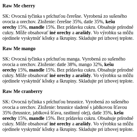
Raw Me cherry
SK: Ovocná tyčinka s príchuťou čerešne. Vyrobená zo sušeného
ovocia a orechov. Zloženie: čerešne 35%, datle 35%,
kešu
orechy
15%,
mandle
15%. Bez prídavku cukru. Obsahuje prírodné
cukry. Môže obsahovať
iné
orechy
a
arašidy
. Vo výrobku sa môžu
ojedinele vyskytnúť kôstky a škrupiny. Skladujte pri izbovej teplote.
Raw Me mango
SK: Ovocná tyčinka s príchuťou manga. Vyrobená zo sušeného
ovocia a orechov. Zloženie: datle 38%, mango 32%,
kešu
orechy
15%,
mandle
15%. Bez prídavku cukru. Obsahuje prírodné
cukry. Môže obsahovať
iné
orechy
a
arašidy
. Vo výrobku sa môžu
ojedinele vyskytnúť kôstky a škrupiny. Skladujte pri izbovej teplote.
Raw Me cranberry
SK: Ovocná tyčinka s príchuťou brusnice. Vyrobená zo sušeného
ovocia a orechov. Zloženie: brusnice sladené s jablkovou šťavou
35% (brusnice, jablková šťava, rastlinný olej), datle 35%,
kešu
orechy
15%,
mandle
15%. Bez prídavku cukru. Obsahuje prírodné
cukry. Môže obsahovať
iné
orechy
a
arašidy
. Vo výrobku sa môžu
ojedinele vyskytnúť kôstky a škrupiny. Skladujte pri izbovej teplote.