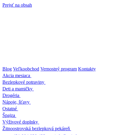
Prejsť na obsah
Blog
Veľkoobchod
Vernostný program
Kontakty
Akcia mesiaca
Bezlepkové potraviny
Deti a mamičky
Drogéria
Nápoje, šťavy
Ostatné
Špajza
Výživové doplnky
Žitnoostrovská bezlepková pekáreň