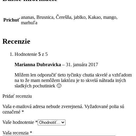
ananas, Brusnica, Čerešňa, jablko, Kakao, mango,
Príchuť
marhuľa
Recenzie
Hodnotenie
5
z 5
Marianna Dubravicka
–
31. januára 2017
Môžem len odporučiť tieto tyčinky chutia skvelé a vzhľadom
na to že mam nemôžem laktózu je to skvelá náhrada iných
sladkých pochutiniek 🙂
Pridať recenziu
Vaša e-mailová adresa nebude zverejnená.
Vyžadované polia sú
označené
*
Vaše hodnotenie
*
Vaša recenzia
*