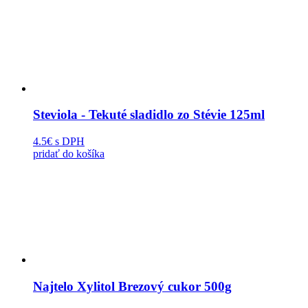
Steviola - Tekuté sladidlo zo Stévie 125ml
4.5€
s DPH
pridať do košíka
Najtelo Xylitol Brezový cukor 500g