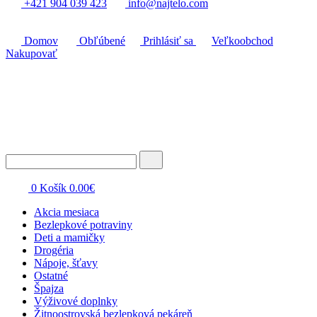
+421 904 039 423
info@najtelo.com
Domov
Obľúbené
Prihlásiť sa
Veľkoobchod
Nakupovať
0
Košík
0.00
€
Akcia mesiaca
Bezlepkové potraviny
Deti a mamičky
Drogéria
Nápoje, šťavy
Ostatné
Špajza
Výživové doplnky
Žitnoostrovská bezlepková pekáreň