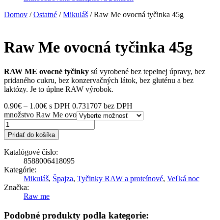
Domov
/
Ostatné
/
Mikuláš
/ Raw Me ovocná tyčinka 45g
Raw Me ovocná tyčinka 45g
RAW ME ovocné tyčinky
sú vyrobené bez tepelnej úpravy, bez
pridaného cukru, bez konzervačných látok, bez gluténu a bez
laktózy. Je to úplne RAW výrobok.
0.90
€
–
1.00
€
s DPH
0.731707 bez DPH
množstvo Raw Me ovocná tyčinka 45g
Pridať do košíka
Katalógové číslo:
8588006418095
Kategórie:
Mikuláš
,
Špajza
,
Tyčinky RAW a proteínové
,
Veľká noc
Značka:
Raw me
Podobné produkty podla kategorie: