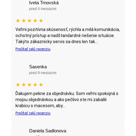
Iveta Trnovská
pred 4 mesiacmi
★
★
★
★
★
Veľmi pozitívna skúsenosť, rýchla a milá komunikácia,
ochotný prístup a nadštandardné riešenie situácie.
Takýto zákaznícky servis sa dnes len tak...
Prečítať celú recenziu
Sasenka
pred 9 mesiacmi
★
★
★
★
★
Ďakujem pekne za objednávku. Som veľmi spokojná s
mojou objednávkou a ako pečlivo ste mi zabalili
krabicu s macesom, aby...
Prečítať celú recenziu
Daniela Sadlonova