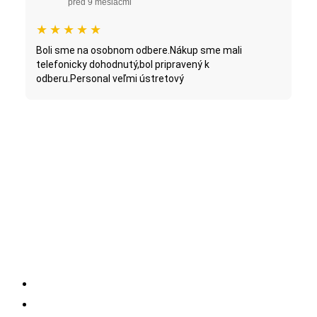
pred 9 mesiacmi
★
★
★
★
★
Boli sme na osobnom odbere.Nákup sme mali
telefonicky dohodnutý,bol pripravený k
odberu.Personal veľmi ústretový