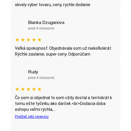
skvely vyber tovaru, ceny, rychle dodanie
Blanka Dzuganova
pred 4 mesiacmi
★
★
★
★
★
Veľká spokojnosť. Objednávala som už niekoľkokrát.
Rýchle zaslanie, super ceny. Odporúčam
Rudy
pred 4 mesiacmi
★
★
★
★
★
Čo som si objednal to som vždy dostal a tentokrát k
tomu ešte tyčinku ako darček.<br>Dodacia doba
eshopu veľmi rýchla,...
Prečítať celú recenziu