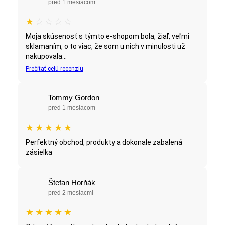
pred 1 mesiacom
★
☆
☆
☆
☆
Moja skúsenosť s týmto e-shopom bola, žiaľ, veľmi
sklamaním, o to viac, že som u nich v minulosti už
nakupovala...
Prečítať celú recenziu
Tommy Gordon
pred 1 mesiacom
★
★
★
★
★
Perfektný obchod, produkty a dokonale zabalená
zásielka
Štefan Horňák
pred 2 mesiacmi
★
★
★
★
★