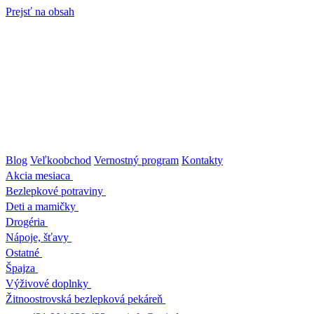
Prejsť na obsah
Blog
Veľkoobchod
Vernostný program
Kontakty
Akcia mesiaca
Bezlepkové potraviny
Deti a mamičky
Drogéria
Nápoje, šťavy
Ostatné
Špajza
Výživové doplnky
Žitnoostrovská bezlepková pekáreň