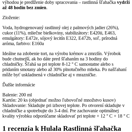
výhodou je predĺženie doby spracovania – rastlinná šľahačka
vydrží
až 48 hodín bez zmien
.
Zloženie:
Voda, hydrogenovaný rastlinný olej z palmových jadier (26%),
cukor (11%), mliečne bielkoviny, stabilizátory: E420ii, E463,
emulgátory: E472e, sójový lecitín E322, E472b, soľ, prírodná
aróma, farbivo: E160a
Ideálne na zdobenie tort, na výrobu krémov a zmrzlín. Výrobok
bude chutnejší, ak ho dáte pred šľahaním na 3 hodiny do
chladničky. Šľahá sa pri teplote 8-12 ° C samostatne alebo s
pridaním smotany alebo až 30% plnotučného mlieka. Po našľahaní
môže byť uskladnená v chladničke aj v mrazničke.
Ďalšie informácie
Balenie: 200 ml
Kartón: 20 ks (objednať možno ľubovoľné množstvo kusov)
Skladovanie: Skladujte pri izbovej teplote. Po otvorení skladujte v
chladničke a spotrebujte do 3-4 dní. Pre zachovanie optimálnej
kvality výrobku odporúčame skladovať pri teplote + 12 ° C + 18 ° C
1 recenzia k
Hulala Rastlinná šľahačka