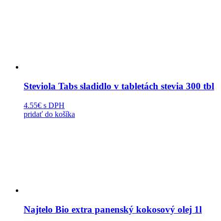
Steviola Tabs sladidlo v tabletách stevia 300 tbl
4.55€
s DPH
pridať do košíka
Najtelo Bio extra panenský kokosový olej 1l