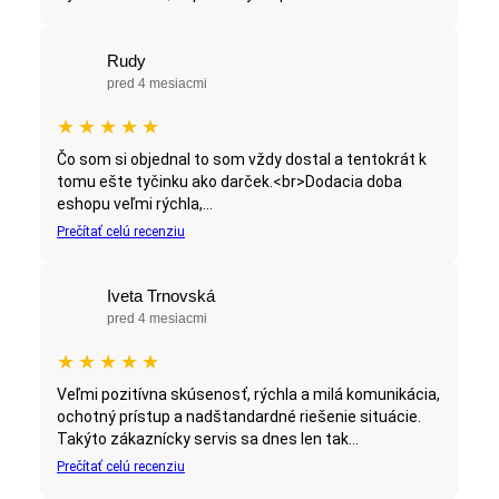
Rudy
pred 4 mesiacmi
★
★
★
★
★
Čo som si objednal to som vždy dostal a tentokrát k
tomu ešte tyčinku ako darček.<br>Dodacia doba
eshopu veľmi rýchla,...
Prečítať celú recenziu
Iveta Trnovská
pred 4 mesiacmi
★
★
★
★
★
Veľmi pozitívna skúsenosť, rýchla a milá komunikácia,
ochotný prístup a nadštandardné riešenie situácie.
Takýto zákaznícky servis sa dnes len tak...
Prečítať celú recenziu