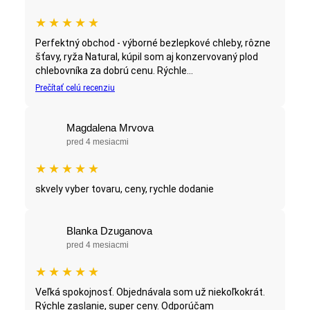
★
★
★
★
★
Perfektný obchod - výborné bezlepkové chleby, rôzne
šťavy, ryža Natural, kúpil som aj konzervovaný plod
chlebovníka za dobrú cenu. Rýchle...
Prečítať celú recenziu
Magdalena Mrvova
pred 4 mesiacmi
★
★
★
★
★
skvely vyber tovaru, ceny, rychle dodanie
Blanka Dzuganova
pred 4 mesiacmi
★
★
★
★
★
Veľká spokojnosť. Objednávala som už niekoľkokrát.
Rýchle zaslanie, super ceny. Odporúčam