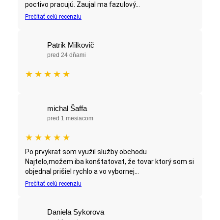
poctivo pracujú. Zaujal ma fazulový...
Prečítať celú recenziu
Patrik Milkovič
pred 24 dňami
★
★
★
★
★
michal Šaffa
pred 1 mesiacom
★
★
★
★
★
Po prvykrat som využil služby obchodu
Najtelo,možem iba konštatovat, že tovar ktorý som si
objednal prišiel rychlo a vo vybornej...
Prečítať celú recenziu
Daniela Sykorova