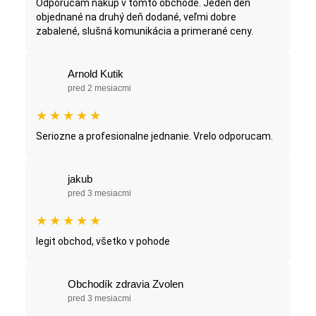
Odporúčam nákup v tomto obchode. Jeden deň
objednané na druhý deň dodané, veľmi dobre
zabalené, slušná komunikácia a primerané ceny.
Arnold Kutik
pred 2 mesiacmi
★
★
★
★
★
Seriozne a profesionalne jednanie. Vrelo odporucam.
jakub
pred 3 mesiacmi
★
★
★
★
★
legit obchod, všetko v pohode
Obchodík zdravia Zvolen
pred 3 mesiacmi