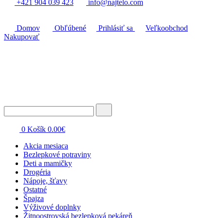
+421 904 039 423
info@najtelo.com
Domov
Obľúbené
Prihlásiť sa
Veľkoobchod
Nakupovať
0
Košík
0.00
€
Akcia mesiaca
Bezlepkové potraviny
Deti a mamičky
Drogéria
Nápoje, šťavy
Ostatné
Špajza
Výživové doplnky
Žitnoostrovská bezlepková pekáreň