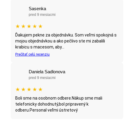
Sasenka
pred 9 mesiacmi
★
★
★
★
★
Ďakujem pekne za objednávku. Som veľmi spokojná s
mojou objednávkou a ako pečlivo ste mi zabalili
krabicu s macesom, aby...
Prečítať celú recenziu
Daniela Sadlonova
pred 9 mesiacmi
★
★
★
★
★
Boli sme na osobnom odbere.Nákup sme mali
telefonicky dohodnutý,bol pripravený k
odberu.Personal veľmi ústretový