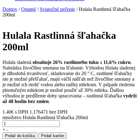
Domov
/
Ostatné
/
Sviatočné pečenie
/ Hulala Rastlinná šľahačka
200ml
Hulala Rastlinná šľahačka
200ml
Hulala sladená
obsahuje 26% rastlinného tuku
a
11,6% cukru
.
Nahrádza živočíšnu smotanu na šľahanie. Výhodou Hulala sladenej
je dlhodobá trvanlivosť, skladovanie do 20 ° C, rastlinné šľahačky
nie je možné přešľahať, majú väčší nášľah než živočíšne smotany a
je možné ich riediť vodou alebo radšej mliekom. V prípade riedenia
plnotučným mliekom je možné použiť až 30% mlieka. Ďalšou
výhodou je predĺženie doby spracovania – rastlinná šľahačka
vydrží
až 48 hodín bez zmien
.
1.40
€
s DPH
1.176471 bez DPH
množstvo Hulala Rastlinná šľahačka 200ml
+
-
Pridať do košíka
Pridať kartón