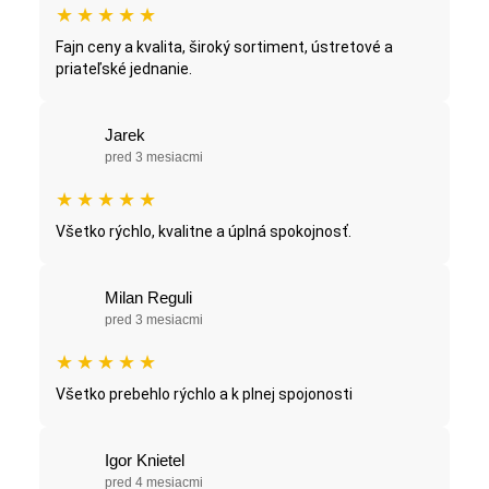
★
★
★
★
★
Fajn ceny a kvalita, široký sortiment, ústretové a
priateľské jednanie.
Jarek
pred 3 mesiacmi
★
★
★
★
★
Všetko rýchlo, kvalitne a úplná spokojnosť.
Milan Reguli
pred 3 mesiacmi
★
★
★
★
★
Všetko prebehlo rýchlo a k plnej spojonosti
Igor Knietel
pred 4 mesiacmi