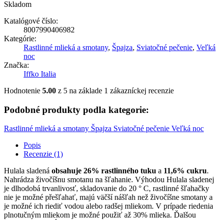
Skladom
Katalógové číslo:
8007990406982
Kategórie:
Rastlinné mlieká a smotany
,
Špajza
,
Sviatočné pečenie
,
Veľká
noc
Značka:
Iffko Italia
Hodnotenie
5.00
z 5 na základe
1
zákazníckej recenzie
Podobné produkty podla kategorie:
Rastlinné mlieká a smotany
Špajza
Sviatočné pečenie
Veľká noc
Popis
Recenzie (1)
Hulala sladená
obsahuje 26% rastlinného tuku
a
11,6% cukru
.
Nahrádza živočíšnu smotanu na šľahanie. Výhodou Hulala sladenej
je dlhodobá trvanlivosť, skladovanie do 20 ° C, rastlinné šľahačky
nie je možné přešľahať, majú väčší nášľah než živočíšne smotany a
je možné ich riediť vodou alebo radšej mliekom. V prípade riedenia
plnotučným mliekom je možné použiť až 30% mlieka. Ďalšou