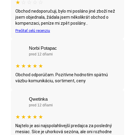
★
☆
☆
☆
☆
Obchod nedoporučuji, bylo mi posláno jiné zboží než
jsem objednala, žádala jsem několikrát obchod o
kompenzaci, peníze mi zpět poslány...
Prečítať celú recenziu
Norbi Potapac
pred 12 dňami
★
★
★
★
★
Obchod odporúčam. Pozitívne hodnotím spätnú
väzbu-komunikáciu, sortiment, ceny
Qwetinka
pred 12 dňami
★
★
★
★
★
Najtelo je asi najspolahlivejší predajca za posledný
mesiac. Síce je uhorková sezóna, ale oni rozhodne