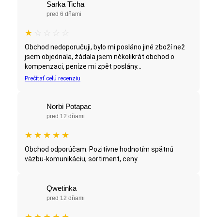
Sarka Ticha
pred 6 dňami
★
☆
☆
☆
☆
Obchod nedoporučuji, bylo mi posláno jiné zboží než
jsem objednala, žádala jsem několikrát obchod o
kompenzaci, peníze mi zpět poslány...
Prečítať celú recenziu
Norbi Potapac
pred 12 dňami
★
★
★
★
★
Obchod odporúčam. Pozitívne hodnotím spätnú
väzbu-komunikáciu, sortiment, ceny
Qwetinka
pred 12 dňami
★
★
★
★
★