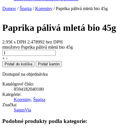
Domov
/
Špajza
/
Koreniny
/ Paprika pálivá mletá bio 45g
Paprika pálivá mletá bio 45g
2.95
€
s DPH
2.478992 bez DPH
množstvo Paprika pálivá mletá bio 45g
+
-
Pridať do košíka
Pridať kartón
Dostupné na objednávku
Katalógové číslo:
8594182040180
Kategórie:
Koreniny
,
Špajza
Značka:
SanusVia
Podobné produkty podla kategorie: