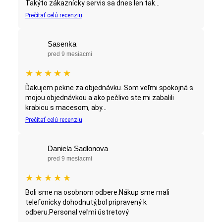
Takýto zákaznícky servis sa dnes len tak...
Prečítať celú recenziu
Sasenka
pred 9 mesiacmi
★
★
★
★
★
Ďakujem pekne za objednávku. Som veľmi spokojná s
mojou objednávkou a ako pečlivo ste mi zabalili
krabicu s macesom, aby...
Prečítať celú recenziu
Daniela Sadlonova
pred 9 mesiacmi
★
★
★
★
★
Boli sme na osobnom odbere.Nákup sme mali
telefonicky dohodnutý,bol pripravený k
odberu.Personal veľmi ústretový