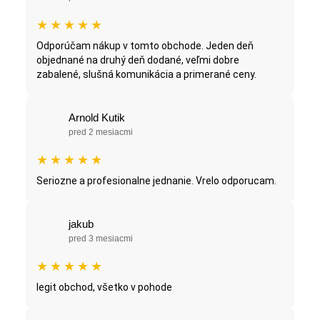
★
★
★
★
★
Odporúčam nákup v tomto obchode. Jeden deň
objednané na druhý deň dodané, veľmi dobre
zabalené, slušná komunikácia a primerané ceny.
Arnold Kutik
pred 2 mesiacmi
★
★
★
★
★
Seriozne a profesionalne jednanie. Vrelo odporucam.
jakub
pred 3 mesiacmi
★
★
★
★
★
legit obchod, všetko v pohode