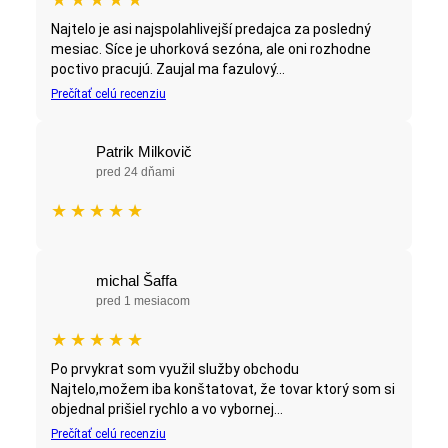
Najtelo je asi najspolahlivejší predajca za posledný
mesiac. Síce je uhorková sezóna, ale oni rozhodne
poctivo pracujú. Zaujal ma fazulový...
Prečítať celú recenziu
Patrik Milkovič
pred 24 dňami
★
★
★
★
★
michal Šaffa
pred 1 mesiacom
★
★
★
★
★
Po prvykrat som využil služby obchodu
Najtelo,možem iba konštatovat, že tovar ktorý som si
objednal prišiel rychlo a vo vybornej...
Prečítať celú recenziu