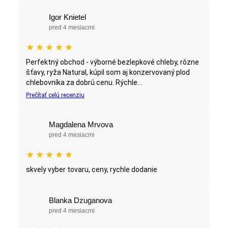
Igor Knietel
pred 4 mesiacmi
★
★
★
★
★
Perfektný obchod - výborné bezlepkové chleby, rôzne
šťavy, ryža Natural, kúpil som aj konzervovaný plod
chlebovníka za dobrú cenu. Rýchle...
Prečítať celú recenziu
Magdalena Mrvova
pred 4 mesiacmi
★
★
★
★
★
skvely vyber tovaru, ceny, rychle dodanie
Blanka Dzuganova
pred 4 mesiacmi