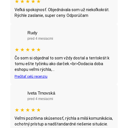
★
★
★
★
★
Veľká spokojnosť. Objednávala som už niekoľkokrát.
Rýchle zaslanie, super ceny. Odporúčam
Rudy
pred 4 mesiacmi
★
★
★
★
★
Čo som si objednal to som vždy dostal a tentokrát k
tomu ešte tyčinku ako darček.<br>Dodacia doba
eshopu veľmi rýchla,...
Prečítať celú recenziu
Iveta Trnovská
pred 4 mesiacmi
★
★
★
★
★
Veľmi pozitívna skúsenosť, rýchla a milá komunikácia,
ochotný prístup a nadštandardné riešenie situácie.