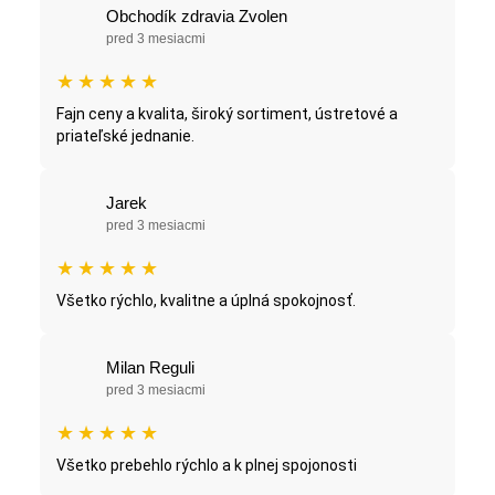
Obchodík zdravia Zvolen
pred 3 mesiacmi
★
★
★
★
★
Fajn ceny a kvalita, široký sortiment, ústretové a
priateľské jednanie.
Jarek
pred 3 mesiacmi
★
★
★
★
★
Všetko rýchlo, kvalitne a úplná spokojnosť.
Milan Reguli
pred 3 mesiacmi
★
★
★
★
★
Všetko prebehlo rýchlo a k plnej spojonosti