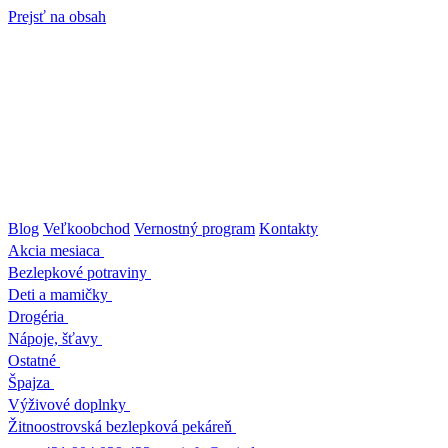
Prejsť na obsah
Blog
Veľkoobchod
Vernostný program
Kontakty
Akcia mesiaca
Bezlepkové potraviny
Deti a mamičky
Drogéria
Nápoje, šťavy
Ostatné
Špajza
Výživové doplnky
Žitnoostrovská bezlepková pekáreň