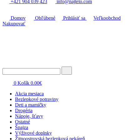
+421 904 039 423
info@najtelo.com
Domov
Obľúbené
Prihlásiť sa
Veľkoobchod
Nakupovať
0
Košík
0.00
€
Akcia mesiaca
Bezlepkové potraviny
Deti a mamičky
Drogéria
Nápoje, šťavy
Ostatné
Špajza
Výživové doplnky
Žitnoostrovská bezlepková pekáreň