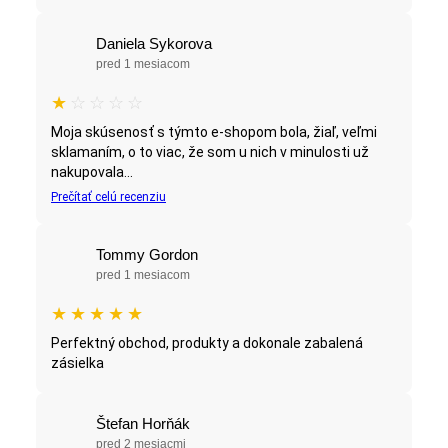
Daniela Sykorova
pred 1 mesiacom
★
☆
☆
☆
☆
Moja skúsenosť s týmto e-shopom bola, žiaľ, veľmi
sklamaním, o to viac, že som u nich v minulosti už
nakupovala...
Prečítať celú recenziu
Tommy Gordon
pred 1 mesiacom
★
★
★
★
★
Perfektný obchod, produkty a dokonale zabalená
zásielka
Štefan Horňák
pred 2 mesiacmi