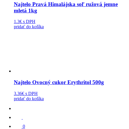
Najtelo Pravá Himalájska soľ ružová jemne
mletá 1kg
1.3€
s DPH
pridať do košíka
Najtelo Ovocný cukor Erythritol 500g
3.36€
s DPH
pridať do košíka
0