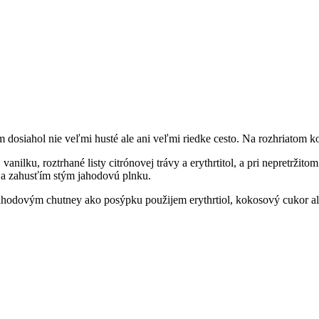
dosiahol nie veľmi husté ale ani veľmi riedke cesto. Na rozhriatom k
anilku, roztrhané listy citrónovej trávy a erythrtitol, a pri nepretrži
a zahusťím stým jahodovú plnku.
jahodovým chutney ako posýpku použijem erythrtiol, kokosový cukor al