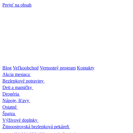
Prejsť na obsah
Blog
Veľkoobchod
Vernostný program
Kontakty
Akcia mesiaca
Bezlepkové potraviny
Deti a mamičky
Drogéria
Nápoje, šťavy
Ostatné
Špajza
Výživové doplnky
Žitnoostrovská bezlepková pekáreň