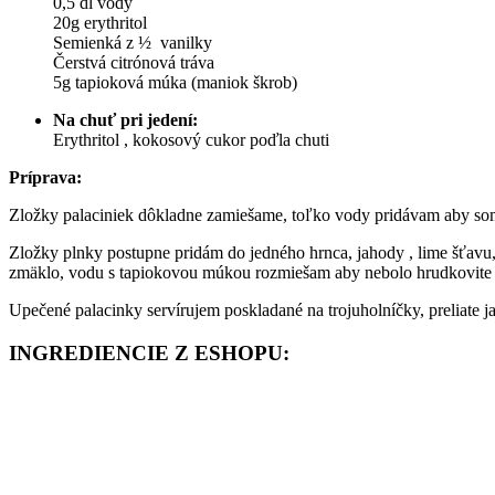
0,5 dl vody
20g erythritol
Semienká z ½ vanilky
Čerstvá citrónová tráva
5g tapioková múka (maniok škrob)
Na chuť pri jedení:
Erythritol , kokosový cukor poďla chuti
Príprava:
Zložky palaciniek dôkladne zamiešame, toľko vody pridávam aby som 
Zložky plnky postupne pridám do jedného hrnca, jahody , lime šťavu, v
zmäklo, vodu s tapiokovou múkou rozmiešam aby nebolo hrudkovite 
Upečené palacinky servírujem poskladané na trojuholníčky, preliate 
INGREDIENCIE Z ESHOPU: