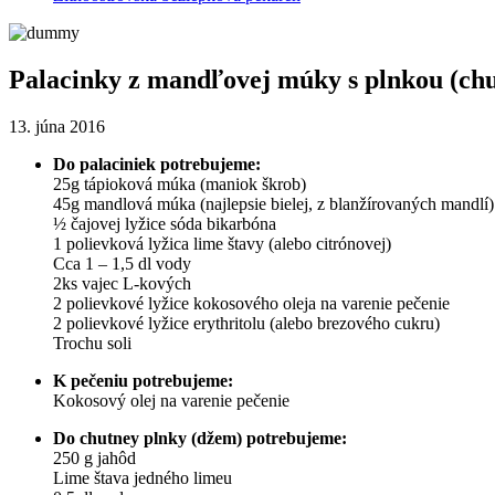
Palacinky z mandľovej múky s plnkou (chut
13. júna 2016
Do palaciniek potrebujeme:
25g tápioková múka (maniok škrob)
45g mandlová múka (najlepsie bielej, z blanžírovaných mandlí)
½ čajovej lyžice sóda bikarbóna
1 polievková lyžica lime štavy (alebo citrónovej)
Cca 1 – 1,5 dl vody
2ks vajec L-kových
2 polievkové lyžice kokosového oleja na varenie pečenie
2 polievkové lyžice erythritolu (alebo brezového cukru)
Trochu soli
K pečeniu potrebujeme:
Kokosový olej na varenie pečenie
Do chutney plnky (džem) potrebujeme:
250 g jahôd
Lime štava jedného limeu