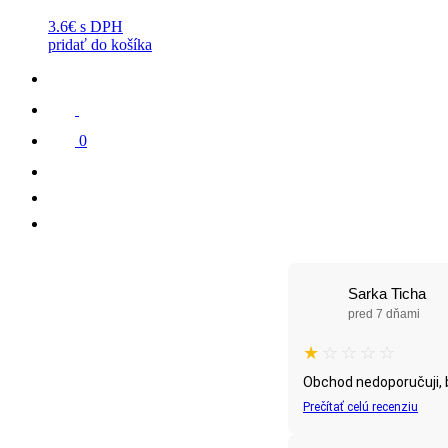
3.6€
s DPH
pridať do košíka
0
Sarka Ticha
pred 7 dňami
★
☆
☆
☆
☆
Obchod nedoporučuji, b
Prečítať celú recenziu