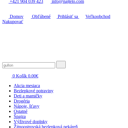
+421 904 039 423
info@najtelo.com
Domov
Obľúbené
Prihlásiť sa
Veľkoobchod
Nakupovať
0
Košík
0.00
€
Akcia mesiaca
Bezlepkové potraviny
Deti a mamičky
Drogéria
Nápoje, šťavy
Ostatné
Špajza
Výživové doplnky
Žitnoostrovská bezlepková pekáreň