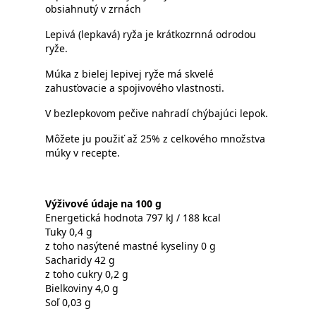
obsiahnutý v zrnách
Lepivá (lepkavá) ryža je krátkozrnná odrodou
ryže.
Múka z bielej lepivej ryže má skvelé
zahusťovacie a spojivového vlastnosti.
V bezlepkovom pečive nahradí chýbajúci lepok.
Môžete ju použiť až 25% z celkového množstva
múky v recepte.
Výživové údaje na 100 g
Energetická hodnota 797 kJ / 188 kcal
Tuky 0,4 g
z toho nasýtené mastné kyseliny 0 g
Sacharidy 42 g
z toho cukry 0,2 g
Bielkoviny 4,0 g
Soľ 0,03 g