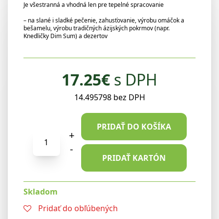
Je všestranná a vhodná len pre tepelné spracovanie
– na slané i sladké pečenie, zahusťovanie, výrobu omáčok a
bešamelu, výrobu tradičných ázijských pokrmov (napr.
Knedličky Dim Sum) a dezertov
17.25
€
s DPH
14.495798 bez DPH
PRIDAŤ DO KOŠÍKA
množstvo
+
Natural
-
Jihlava
PRIDAŤ KARTÓN
Ryžová
múka
Skladom
lepivá
5kg
Pridať do obľúbených