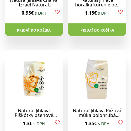
Natural Jihlava Chalva
Natural Jihlava
Izrael Natural
horalka korenie bez
Mramorová Chalva 70
soli 80g
0.95€
1.15€
s DPH
s DPH
g
PRIDAŤ DO KOŠÍKA
PRIDAŤ DO KOŠÍKA
Natural Jihlava
Natural Jihlava Ryžová
Piškótky pšenové
múka polohrubá
bezlepkové 150g
500g
1.3€
1.35€
s DPH
s DPH