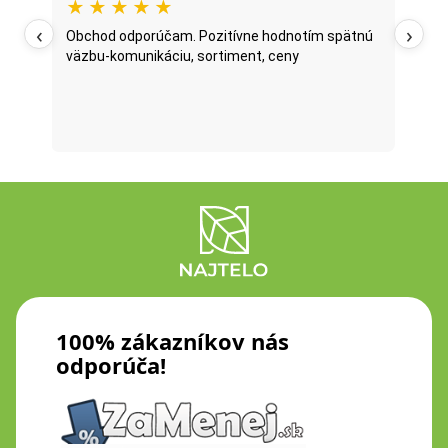
★
★
★
★
★
★
‹
›
oží
Obchod odporúčam. Pozitívne hodnotím spätnú
Najt
väzbu-komunikáciu, sortiment, ceny
posl
...
oni 
fazu
Prečí
100% zákazníkov nás
odporúča!