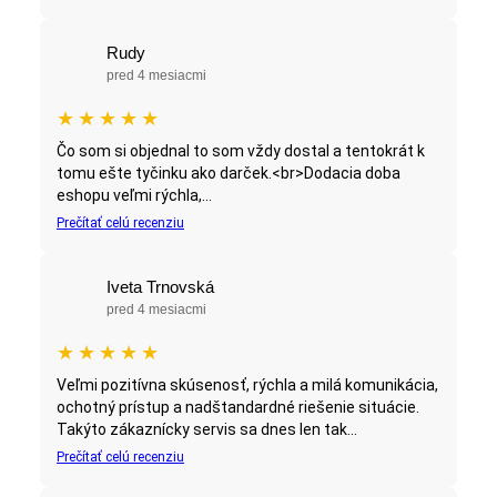
Rudy
pred 4 mesiacmi
★
★
★
★
★
Čo som si objednal to som vždy dostal a tentokrát k
tomu ešte tyčinku ako darček.<br>Dodacia doba
eshopu veľmi rýchla,...
Prečítať celú recenziu
Iveta Trnovská
pred 4 mesiacmi
★
★
★
★
★
Veľmi pozitívna skúsenosť, rýchla a milá komunikácia,
ochotný prístup a nadštandardné riešenie situácie.
Takýto zákaznícky servis sa dnes len tak...
Prečítať celú recenziu