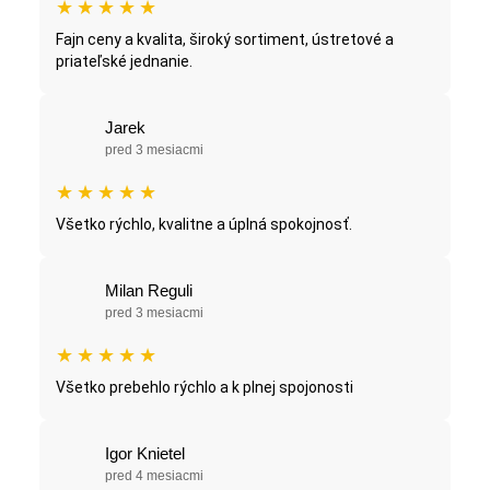
★
★
★
★
★
Fajn ceny a kvalita, široký sortiment, ústretové a
priateľské jednanie.
Jarek
pred 3 mesiacmi
★
★
★
★
★
Všetko rýchlo, kvalitne a úplná spokojnosť.
Milan Reguli
pred 3 mesiacmi
★
★
★
★
★
Všetko prebehlo rýchlo a k plnej spojonosti
Igor Knietel
pred 4 mesiacmi