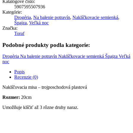
Katalógové číslo:
5907595507936
Kategórie:
Drogéria
,
Na balenie potravín
,
Naklíčkovacie semienká
,
Špajza
,
Veľká noc
Značka:
Toraf
Podobné produkty podla kategorie:
Drogéria
Na balenie potravín
Naklíčkovacie semienká
Špajza
Veľká
noc
Popis
Recenzie (0)
Naklíčovacia misa – trojposchodová plastová
Rozmer:
20cm
Umožňuje klíčiť až 3 rôzne druhy naraz.