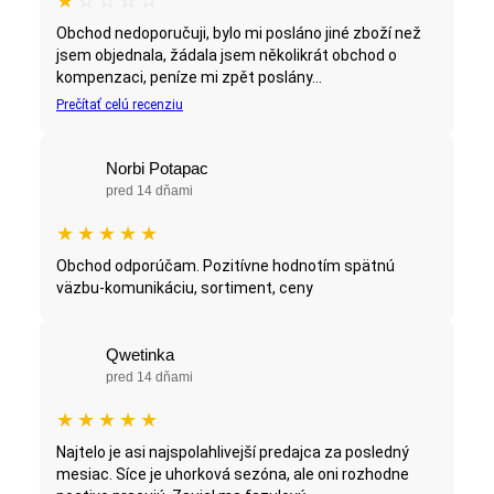
★
☆
☆
☆
☆
Obchod nedoporučuji, bylo mi posláno jiné zboží než
jsem objednala, žádala jsem několikrát obchod o
kompenzaci, peníze mi zpět poslány...
Prečítať celú recenziu
Norbi Potapac
pred 14 dňami
★
★
★
★
★
Obchod odporúčam. Pozitívne hodnotím spätnú
väzbu-komunikáciu, sortiment, ceny
Qwetinka
pred 14 dňami
★
★
★
★
★
Najtelo je asi najspolahlivejší predajca za posledný
mesiac. Síce je uhorková sezóna, ale oni rozhodne