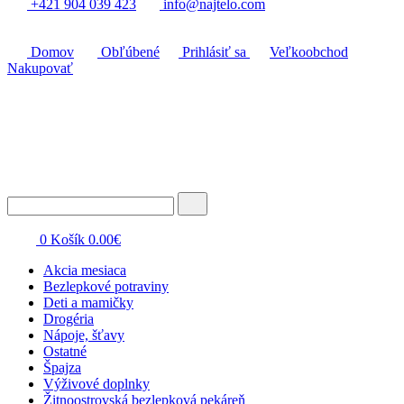
+421 904 039 423
info@najtelo.com
Domov
Obľúbené
Prihlásiť sa
Veľkoobchod
Nakupovať
0
Košík
0.00
€
Akcia mesiaca
Bezlepkové potraviny
Deti a mamičky
Drogéria
Nápoje, šťavy
Ostatné
Špajza
Výživové doplnky
Žitnoostrovská bezlepková pekáreň