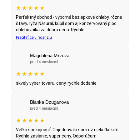
★
★
★
★
★
Perfektný obchod - výborné bezlepkové chleby, rôzne
šťavy, ryža Natural, kúpil som aj konzervovaný plod
chlebovníka za dobrú cenu. Rýchle...
Prečítať celú recenziu
Magdalena Mrvova
pred 4 mesiacmi
★
★
★
★
★
skvely vyber tovaru, ceny, rychle dodanie
Blanka Dzuganova
pred 4 mesiacmi
★
★
★
★
★
Veľká spokojnosť. Objednávala som už niekoľkokrát.
Rýchle zaslanie, super ceny. Odporúčam