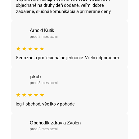
objednané na druhý deň dodané, veľmi dobre
zabalené, slušná komunikácia a primerané ceny.
Arnold Kutik
pred 2 mesiacmi
★
★
★
★
★
Seriozne a profesionalne jednanie. Vrelo odporucam.
jakub
pred 3 mesiacmi
★
★
★
★
★
legit obchod, všetko v pohode
Obchodík zdravia Zvolen
pred 3 mesiacmi