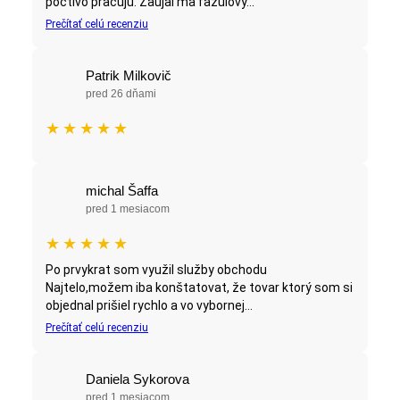
poctivo pracujú. Zaujal ma fazulový...
Prečítať celú recenziu
Patrik Milkovič
pred 26 dňami
★
★
★
★
★
michal Šaffa
pred 1 mesiacom
★
★
★
★
★
Po prvykrat som využil služby obchodu
Najtelo,možem iba konštatovat, že tovar ktorý som si
objednal prišiel rychlo a vo vybornej...
Prečítať celú recenziu
Daniela Sykorova
pred 1 mesiacom