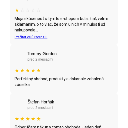
★
☆
☆
☆
☆
Moja skúsenosť s týmto e-shopom bola, žiaľ, veľmi
sklamaním, o to viac, že som u nich v minulosti už
nakupovala...
Prečítať celú recenziu
Tommy Gordon
pred 2 mesiacmi
★
★
★
★
★
Perfektný obchod, produkty a dokonale zabalená
zásielka
Štefan Horňák
pred 2 mesiacmi
★
★
★
★
★
Odporúčam nákup v tomto obchode. Jeden deň