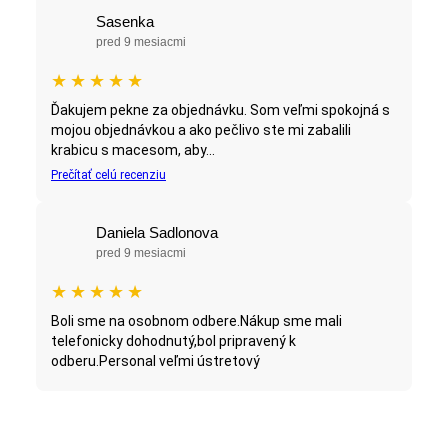
Sasenka
pred 9 mesiacmi
★
★
★
★
★
Ďakujem pekne za objednávku. Som veľmi spokojná s
mojou objednávkou a ako pečlivo ste mi zabalili
krabicu s macesom, aby...
Prečítať celú recenziu
Daniela Sadlonova
pred 9 mesiacmi
★
★
★
★
★
Boli sme na osobnom odbere.Nákup sme mali
telefonicky dohodnutý,bol pripravený k
odberu.Personal veľmi ústretový