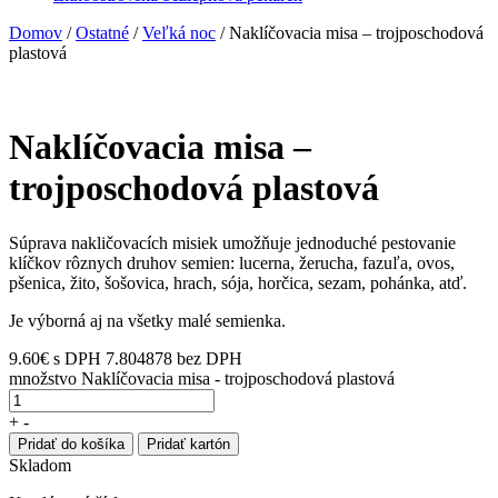
Domov
/
Ostatné
/
Veľká noc
/ Naklíčovacia misa – trojposchodová
plastová
Naklíčovacia misa –
trojposchodová plastová
Súprava nakličovacích misiek umožňuje jednoduché pestovanie
klíčkov rôznych druhov semien: lucerna, žerucha, fazuľa, ovos,
pšenica, žito, šošovica, hrach, sója, horčica, sezam, pohánka, atď.
Je výborná aj na všetky malé semienka.
9.60
€
s DPH
7.804878 bez DPH
množstvo Naklíčovacia misa - trojposchodová plastová
+
-
Pridať do košíka
Pridať kartón
Skladom