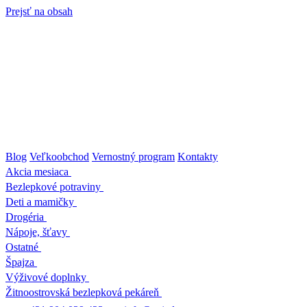
Prejsť na obsah
Blog
Veľkoobchod
Vernostný program
Kontakty
Akcia mesiaca
Bezlepkové potraviny
Deti a mamičky
Drogéria
Nápoje, šťavy
Ostatné
Špajza
Výživové doplnky
Žitnoostrovská bezlepková pekáreň