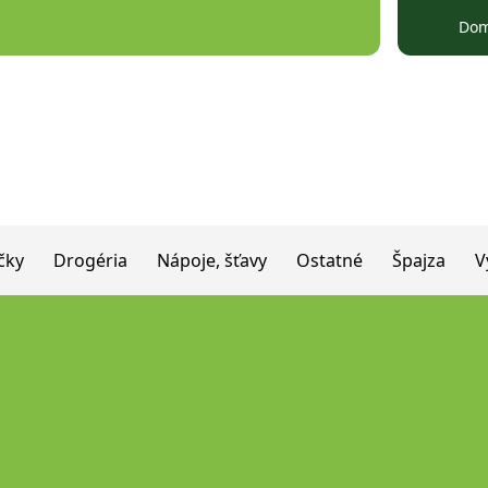
Do
čky
Drogéria
Nápoje, šťavy
Ostatné
Špajza
V