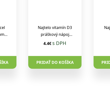
cel
Najtelo vitamín D3
Naj
um )
práškový nápoj
g
100g
as
s DPH
4.4€
ŠÍKA
PRIDAŤ DO KOŠÍKA
PRI