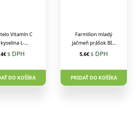
telo Vitamín C
Farmilion mladý
kyselina L-
jačmeň prášok BIO
korbová 500 g
200 g
s DPH
s DPH
4€
5.6€
DAŤ DO KOŠÍKA
PRIDAŤ DO KOŠÍKA