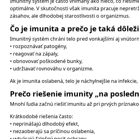
Imunitný systém je často vnímaný ako niečo, čo riešim
optimálne. V skutočnosti však imunita pracuje nepretrž
zásahov, ale dlhodobej starostlivosti o organizmus.
Čo je imunita a prečo je taká dôlež
Imunitný systém chráni telo pred vonkajšími aj vnútor
• rozpoznávať patogény,
• reagovať na zápaly,
• obnovovať poškodené bunky,
• udržiavať rovnováhu v organizme.
Ak je imunita oslabená, telo je náchylnejšie na infekcie
Prečo riešenie imunity „na posled
Mnohí ľudia začnú riešiť imunitu až pri prvých príznak
Krátkodobé riešenia často:
• neprinášajú dlhodobý efekt,
• nezaoberajú sa príčinou oslabenia,
• vytvárajú falošný pocit ochrany.