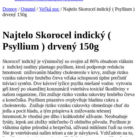
Domov
/
Ostatné
/
Veľká noc
/ Najtelo Skorocel indický ( Psyllium )
drvený 150g
Najtelo Skorocel indický (
Psyllium ) drvený 150g
Skoroceľ indický je výnimočný so svojim až 86% obsahom vláknin
z indickej rastliny plantago psyllium, ktorá podporuje redukciu
hmotnosti znižovaním hladiny cholesterolu v krvy, znižuje riziko
vzniku rakoviny hrubého čreva vďaka schopnosti úplne prečistiť
tráviaci systém. Dve kávové lyžice psyllia miešané vodou vytvoria
gél ktorý po okamžitej konzumácií vstrebáva toxické škodliviny v
našom organizme, čím znižuje riziko vzniku rakoviny hrubého čreva
a konečníka. Psyllium priaznivo ovplyvňuje hladinu cukru a
cholesterolu. Znižuje riziko vzniku cukrovky obmedzuje chuť do
jedla a pocit hladu, a tým prispieva k znižovaniu telesnej
hmotnosti.Je vhodná pre dlho i krátkodobé užívanie. Neobsahuje
fytáty, lepok ani zložky mliečneho či obilného pôvodu. Psyllium je
vláknina úplne prírodná a bezpečná, užívaná miliónmi ľudí na svete.
Nie je vstrebávaná našim telom a nie je návyková. Vzhľadom na to,