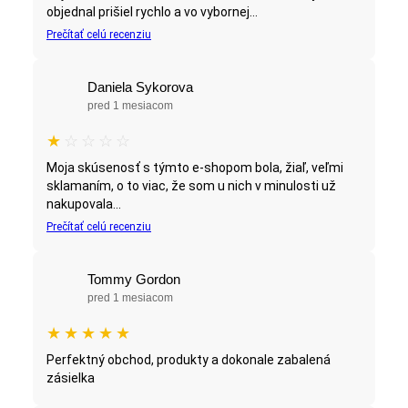
objednal prišiel rychlo a vo vybornej...
Prečítať celú recenziu
Daniela Sykorova
pred 1 mesiacom
★
☆
☆
☆
☆
Moja skúsenosť s týmto e-shopom bola, žiaľ, veľmi
sklamaním, o to viac, že som u nich v minulosti už
nakupovala...
Prečítať celú recenziu
Tommy Gordon
pred 1 mesiacom
★
★
★
★
★
Perfektný obchod, produkty a dokonale zabalená
zásielka