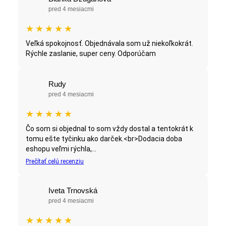
pred 4 mesiacmi
★
★
★
★
★
Veľká spokojnosť. Objednávala som už niekoľkokrát.
Rýchle zaslanie, super ceny. Odporúčam
Rudy
pred 4 mesiacmi
★
★
★
★
★
Čo som si objednal to som vždy dostal a tentokrát k
tomu ešte tyčinku ako darček.<br>Dodacia doba
eshopu veľmi rýchla,...
Prečítať celú recenziu
Iveta Trnovská
pred 4 mesiacmi
★
★
★
★
★