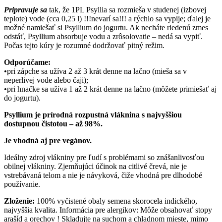
Pripravuje sa
tak, že 1PL Psyllia sa rozmieša v studenej (izbovej
teplote) vode (cca 0,25 l) !!!nevarí sa!!! a rýchlo sa vypije; ďalej je
možné namiešať si Psyllium do jogurtu. Ak necháte riedenú zmes
odstáť, Psyllium absorbuje vodu a zrôsolovatie – nedá sa vypiť.
Počas tejto kúry je rozumné dodržovať pitný režim.
Odporúčame:
•pri zápche sa užíva 2 až 3 krát denne na lačno (mieša sa v
neperlivej vode alebo čaji);
•pri hnačke sa užíva 1 až 2 krát denne na lačno (môžete primiešať aj
do jogurtu).
Psyllium je prírodná rozpustná vláknina s najvyššiou
dostupnou čistotou – až 98%.
Je vhodná aj pre vegánov.
Ideálny zdroj vlákniny pre ľudí s problémami so znášanlivosťou
obilnej vlákniny. Zjemňujúci účinok na citlivé črevá, nie je
vstrebávaná telom a nie je návyková, čiže vhodná pre dlhodobé
používanie.
Zloženie:
100% vyčistené obaly semena skorocela indického,
najvyššia kvalita. Informácia pre alergikov: Môže obsahovať stopy
arašíd a orechov ! Skladujte na suchom a chladnom mieste, mimo