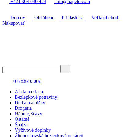
+421 904 039 423
info@najtelo.com
Domov
Obľúbené
Prihlásiť sa
Veľkoobchod
Nakupovať
0
Košík
0.00
€
Akcia mesiaca
Bezlepkové potraviny
Deti a mamičky
Drogéria
Nápoje, šťavy
Ostatné
Špajza
Výživové doplnky
Žitnoostrovská bezlepková pekáreň