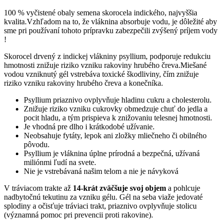
100 % vyčistené obaly semena skorocela indického, najvyššia
kvalita.Vzhľadom na to, že vláknina absorbuje vodu, je dôležité aby
sme pri používaní tohoto prípravku zabezpečili zvýšený príjem vody
!
Skorocel drvený z indickej vlákniny psyllium, podporuje redukciu
hmotnosti znižuje riziko vzniku rakoviny hrubého čreva.Miešané
vodou vzniknutý gél vstrebáva toxické škodliviny, čím znižuje
riziko vzniku rakoviny hrubého čreva a konečníka.
Psyllium priaznivo ovplyvňuje hladinu cukru a cholesterolu.
Znižuje riziko vzniku cukrovky obmedzuje chuť do jedla a
pocit hladu, a tým prispieva k znižovaniu telesnej hmotnosti.
Je vhodná pre dlho i krátkodobé užívanie.
Neobsahuje fytáty, lepok ani zložky mliečneho či obilného
pôvodu.
Psyllium je vláknina úplne prírodná a bezpečná, užívaná
miliónmi ľudí na svete.
Nie je vstrebávaná našim telom a nie je návyková
V tráviacom trakte až
14-krát zväčšuje svoj objem
a pohlcuje
nadbytočnú tekutinu za vzniku gélu. Gél na seba viaže jedovaté
splodiny a očisťuje tráviaci trakt, priaznivo ovplyvňuje stolicu
(významná pomoc pri prevencii proti rakovine).