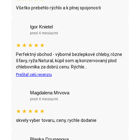
Všetko prebehlo rýchlo a k plnej spojonosti
Igor Knietel
pred 4 mesiacmi
★
★
★
★
★
Perfektný obchod - výborné bezlepkové chleby, rôzne
šťavy, ryža Natural, kúpil som aj konzervovaný plod
chlebovníka za dobrú cenu. Rýchle...
Prečítať celú recenziu
Magdalena Mrvova
pred 4 mesiacmi
★
★
★
★
★
skvely vyber tovaru, ceny, rychle dodanie
Blanka Dzuganova