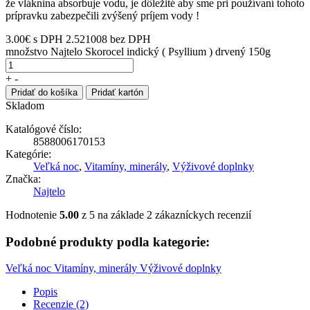
že vláknina absorbuje vodu, je dôležité aby sme pri používaní tohoto
prípravku zabezpečili zvýšený príjem vody !
3.00
€
s DPH
2.521008 bez DPH
množstvo Najtelo Skorocel indický ( Psyllium ) drvený 150g
+
-
Pridať do košíka
Pridať kartón
Skladom
Katalógové číslo:
8588006170153
Kategórie:
Veľká noc
,
Vitamíny, minerály
,
Výživové doplnky
Značka:
Najtelo
Hodnotenie
5.00
z 5 na základe
2
zákazníckych recenzií
Podobné produkty podla kategorie:
Veľká noc
Vitamíny, minerály
Výživové doplnky
Popis
Recenzie (2)