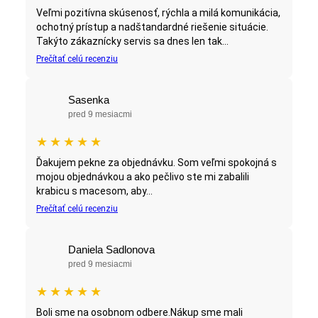
Veľmi pozitívna skúsenosť, rýchla a milá komunikácia,
ochotný prístup a nadštandardné riešenie situácie.
Takýto zákaznícky servis sa dnes len tak...
Prečítať celú recenziu
Sasenka
pred 9 mesiacmi
★
★
★
★
★
Ďakujem pekne za objednávku. Som veľmi spokojná s
mojou objednávkou a ako pečlivo ste mi zabalili
krabicu s macesom, aby...
Prečítať celú recenziu
Daniela Sadlonova
pred 9 mesiacmi
★
★
★
★
★
Boli sme na osobnom odbere.Nákup sme mali