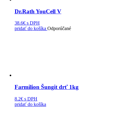
Dr.Rath YouCell V
38.6€
s DPH
pridať do košíka
Odporúčané
Farmilion Šungit drť 1kg
8.2€
s DPH
pridať do košíka