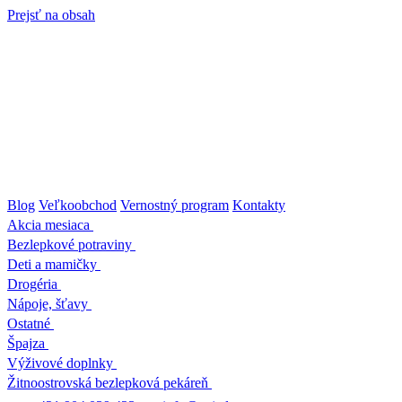
Prejsť na obsah
Blog
Veľkoobchod
Vernostný program
Kontakty
Akcia mesiaca
Bezlepkové potraviny
Deti a mamičky
Drogéria
Nápoje, šťavy
Ostatné
Špajza
Výživové doplnky
Žitnoostrovská bezlepková pekáreň