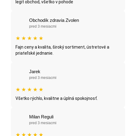
legit obchod, všetko v pohode
Obchodík zdravia Zvolen
pred 3 mesiacmi
★
★
★
★
★
Fajn ceny a kvalita, široký sortiment, ústretové a
priateľské jednanie.
Jarek
pred 3 mesiacmi
★
★
★
★
★
Všetko rýchlo, kvalitne a úplná spokojnosť.
Milan Reguli
pred 3 mesiacmi
★
★
★
★
★