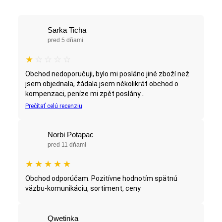
Sarka Ticha
pred 5 dňami
★
☆
☆
☆
☆
Obchod nedoporučuji, bylo mi posláno jiné zboží než
jsem objednala, žádala jsem několikrát obchod o
kompenzaci, peníze mi zpět poslány...
Prečítať celú recenziu
Norbi Potapac
pred 11 dňami
★
★
★
★
★
Obchod odporúčam. Pozitívne hodnotím spätnú
väzbu-komunikáciu, sortiment, ceny
Qwetinka