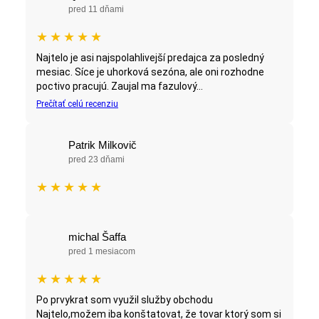
pred 11 dňami
★
★
★
★
★
Najtelo je asi najspolahlivejší predajca za posledný
mesiac. Síce je uhorková sezóna, ale oni rozhodne
poctivo pracujú. Zaujal ma fazulový...
Prečítať celú recenziu
Patrik Milkovič
pred 23 dňami
★
★
★
★
★
michal Šaffa
pred 1 mesiacom
★
★
★
★
★
Po prvykrat som využil služby obchodu
Najtelo,možem iba konštatovat, že tovar ktorý som si