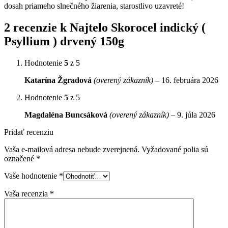
dosah priameho slnečného žiarenia, starostlivo uzavreté!
2 recenzie k
Najtelo Skorocel indický (
Psyllium ) drvený 150g
Hodnotenie
5
z 5
Katarína Žgradová
(overený zákazník)
–
16. februára 2026
Hodnotenie
5
z 5
Magdaléna Buncsáková
(overený zákazník)
–
9. júla 2026
Pridať recenziu
Vaša e-mailová adresa nebude zverejnená.
Vyžadované polia sú
označené
*
Vaše hodnotenie
*
Vaša recenzia
*