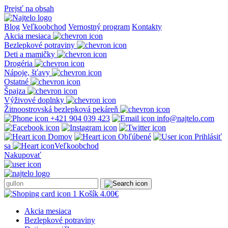
Prejsť na obsah
Blog
Veľkoobchod
Vernostný program
Kontakty
Akcia mesiaca
Bezlepkové potraviny
Deti a mamičky
Drogéria
Nápoje, šťavy
Ostatné
Špajza
Výživové doplnky
Žitnoostrovská bezlepková pekáreň
+421 904 039 423
info@najtelo.com
Domov
Obľúbené
Prihlásiť
sa
Veľkoobchod
Nakupovať
1
Košík
4.00
€
Akcia mesiaca
Bezlepkové potraviny