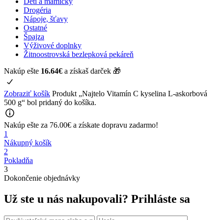
Deti a mamičky
Drogéria
Nápoje, šťavy
Ostatné
Špajza
Výživové doplnky
Žitnoostrovská bezlepková pekáreň
Nakúp ešte
16.64
€
a získaš darček 🎁
Zobraziť košík
Produkt „Najtelo Vitamín C kyselina L-askorbová
500 g“ bol pridaný do košíka.
Nakúp ešte za
76.00
€
a získate
dopravu zadarmo!
1
Nákupný košík
2
Pokladňa
3
Dokončenie objednávky
Už ste u nás nakupovali?
Prihláste sa