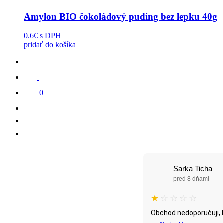
Amylon BIO čokoládový puding bez lepku 40g
0.6€
s DPH
pridať do košíka
0
Sarka Ticha
pred 8 dňami
★
☆
☆
☆
☆
Obchod nedoporučuji, b