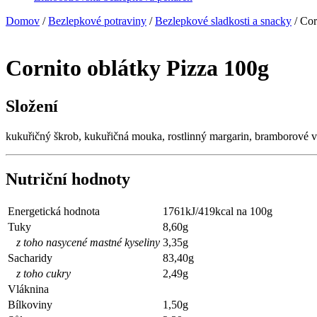
Domov
/
Bezlepkové potraviny
/
Bezlepkové sladkosti a snacky
/ Cor
Cornito oblátky Pizza 100g
Složení
kukuřičný škrob, kukuřičná mouka, rostlinný margarin, bramborové vlo
Nutriční hodnoty
Energetická hodnota
1761kJ/419kcal na 100g
Tuky
8,60g
z toho nasycené mastné kyseliny
3,35g
Sacharidy
83,40g
z toho cukry
2,49g
Vláknina
Bílkoviny
1,50g