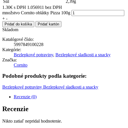
Sůl
2,39g
1.30
€
s DPH
1.056911 bez DPH
množstvo Cornito oblátky Pizza 100g
+
-
Pridať do košíka
Pridať kartón
Skladom
Katalógové číslo:
5997849100228
Kategórie:
Bezlepkové potraviny
,
Bezlepkové sladkosti a snacky
Značka:
Cornito
Podobné produkty podla kategorie:
Bezlepkové potraviny
Bezlepkové sladkosti a snacky
Recenzie (0)
Recenzie
Nikto zatiaľ nepridal hodnotenie.