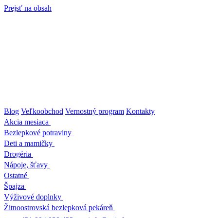
Prejsť na obsah
Blog
Veľkoobchod
Vernostný program
Kontakty
Akcia mesiaca
Bezlepkové potraviny
Deti a mamičky
Drogéria
Nápoje, šťavy
Ostatné
Špajza
Výživové doplnky
Žitnoostrovská bezlepková pekáreň