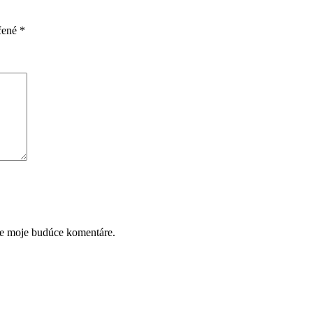
čené
*
re moje budúce komentáre.