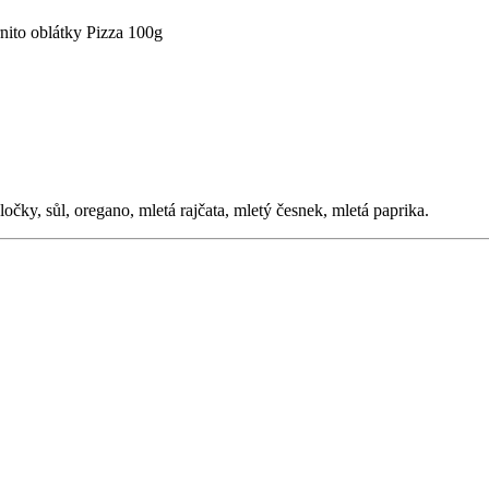
nito oblátky Pizza 100g
čky, sůl, oregano, mletá rajčata, mletý česnek, mletá paprika.