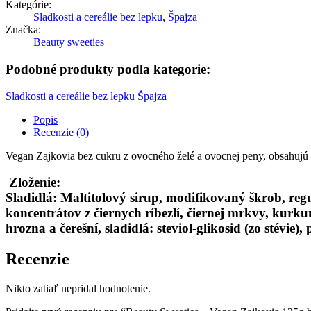
Kategórie:
Sladkosti a cereálie bez lepku
,
Špajza
Značka:
Beauty sweeties
Podobné produkty podla kategorie:
Sladkosti a cereálie bez lepku
Špajza
Popis
Recenzie (0)
Vegan Zajkovia bez cukru z ovocného želé a ovocnej peny, obsahujú 
Zloženie:
Sladidlá: Maltitolový sirup, modifikovaný škrob, reg
koncentrátov z čiernych ríbezlí, čiernej mrkvy, kurku
hrozna a čerešní, sladidlá: steviol-glikosid (zo stévi
Recenzie
Nikto zatiaľ nepridal hodnotenie.