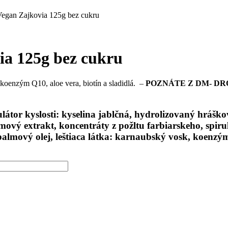
Vegan Zajkovia 125g bez cukru
ia 125g bez cukru
koenzým Q10, aloe vera, biotín a sladidlá. –
POZNÁTE Z DM- D
ulátor kyslosti: kyselina jablčná, hydrolizovaný hrášk
mový extrakt, koncentráty z požltu farbiarskeho, spiru
e), palmový olej, leštiaca látka: karnaubský vosk, koen