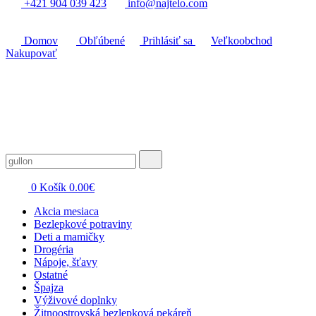
+421 904 039 423
info@najtelo.com
Domov
Obľúbené
Prihlásiť sa
Veľkoobchod
Nakupovať
0
Košík
0.00
€
Akcia mesiaca
Bezlepkové potraviny
Deti a mamičky
Drogéria
Nápoje, šťavy
Ostatné
Špajza
Výživové doplnky
Žitnoostrovská bezlepková pekáreň