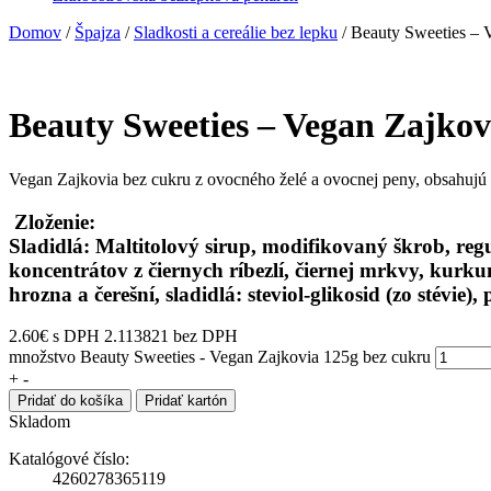
Domov
/
Špajza
/
Sladkosti a cereálie bez lepku
/ Beauty Sweeties – 
Beauty Sweeties – Vegan Zajkov
Vegan Zajkovia bez cukru z ovocného želé a ovocnej peny, obsahujú 
Zloženie:
Sladidlá: Maltitolový sirup, modifikovaný škrob, reg
koncentrátov z čiernych ríbezlí, čiernej mrkvy, kurku
hrozna a čerešní, sladidlá: steviol-glikosid (zo stévi
2.60
€
s DPH
2.113821 bez DPH
množstvo Beauty Sweeties - Vegan Zajkovia 125g bez cukru
+
-
Pridať do košíka
Pridať kartón
Skladom
Katalógové číslo:
4260278365119