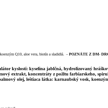
koenzým Q10, aloe vera, biotín a sladidlá. –
POZNÁTE Z DM- D
ulátor kyslosti: kyselina jablčná, hydrolizovaný hrášk
mový extrakt, koncentráty z požltu farbiarskeho, spiru
e), palmový olej, leštiaca látka: karnaubský vosk, koen