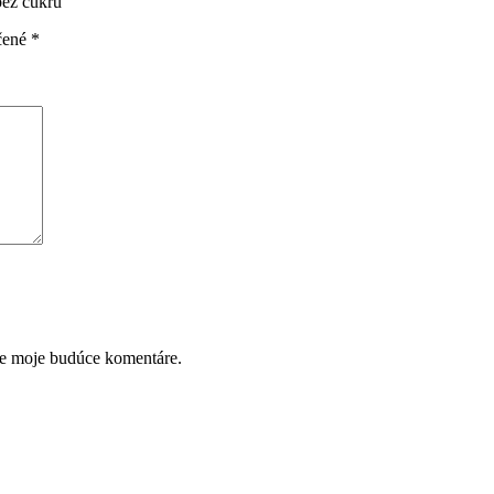
bez cukru”
čené
*
re moje budúce komentáre.