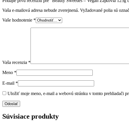
Pridajte prvú recenziu pre “Beauty Sweeties – Vegan Zajkovia 125g 
Vaša e-mailová adresa nebude zverejnená.
Vyžadované polia sú ozna
Vaše hodnotenie
*
Vaša recenzia
*
Meno
*
E-mail
*
Uložiť moje meno, e-mail a webovú stránku v tomto prehliadači p
Súvisiace produkty