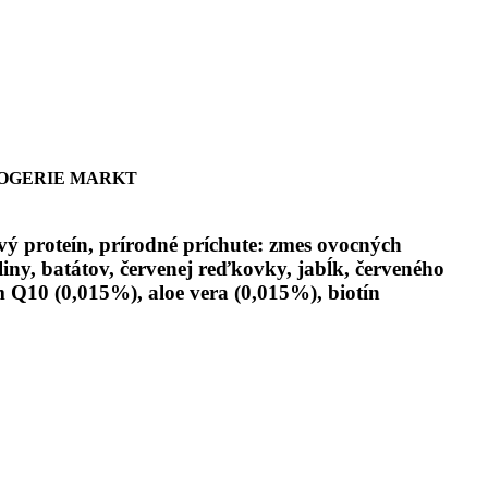
ROGERIE MARKT
ový proteín, prírodné príchute: zmes ovocných
liny, batátov, červenej reďkovky, jabĺk, červeného
zým Q10 (0,015%), aloe vera (0,015%), biotín