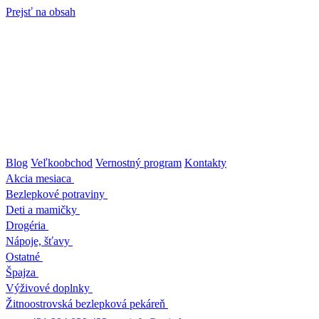
Prejsť na obsah
Blog
Veľkoobchod
Vernostný program
Kontakty
Akcia mesiaca
Bezlepkové potraviny
Deti a mamičky
Drogéria
Nápoje, šťavy
Ostatné
Špajza
Výživové doplnky
Žitnoostrovská bezlepková pekáreň