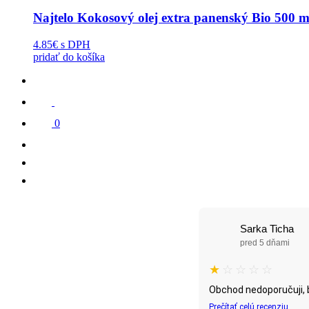
Najtelo Kokosový olej extra panenský Bio 500 m
4.85€
s DPH
pridať do košíka
0
Sarka Ticha
pred 5 dňami
★
☆
☆
☆
☆
Obchod nedoporučuji, b
Prečítať celú recenziu