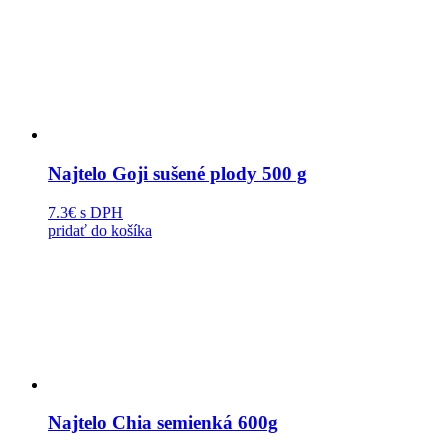
Najtelo Goji sušené plody 500 g
7.3€
s DPH
pridať do košíka
Najtelo Chia semienká 600g