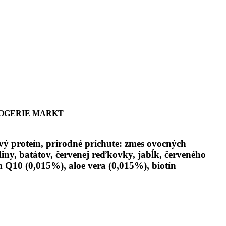
ROGERIE MARKT
ový proteín, prírodné príchute: zmes ovocných
liny, batátov, červenej reďkovky, jabĺk, červeného
zým Q10 (0,015%), aloe vera (0,015%), biotín