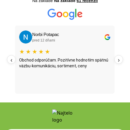
Na základe
Na základe
61 recenzií
Norbi Potapac
pred 12 dňami
★
★
★
★
★
★
‹
›
oží
Obchod odporúčam. Pozitívne hodnotím spätnú
Najt
väzbu-komunikáciu, sortiment, ceny
posl
...
oni 
fazu
Prečí