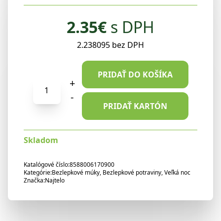
2.35
€
s DPH
2.238095 bez DPH
PRIDAŤ DO KOŠÍKA
množstvo
+
Najtelo
-
amarantová
PRIDAŤ KARTÓN
múka
500g
Skladom
Katalógové číslo:
8588006170900
Kategórie:
Bezlepkové múky
,
Bezlepkové potraviny
,
Veľká noc
Značka:
Najtelo