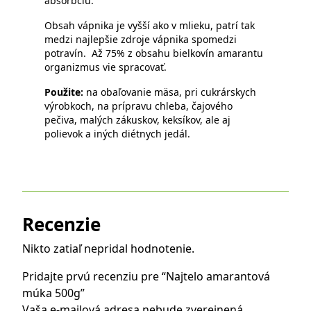
absorbciu.
Obsah vápnika je vyšší ako v mlieku, patrí tak
medzi najlepšie zdroje vápnika spomedzi
potravín. Až 75% z obsahu bielkovín amarantu
organizmus vie spracovať.
Použite:
na obaľovanie mäsa, pri cukrárskych
výrobkoch, na prípravu chleba, čajového
pečiva, malých zákuskov, keksíkov, ale aj
polievok a iných diétnych jedál.
Recenzie
Nikto zatiaľ nepridal hodnotenie.
Pridajte prvú recenziu pre “Najtelo amarantová
múka 500g”
Vaša e-mailová adresa nebude zverejnená.