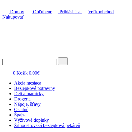
Domov
Obľúbené
Prihlásiť sa
Veľkoobchod
Nakupovať
0
Košík
0.00
€
Akcia mesiaca
Bezlepkové potraviny
Deti a mamičky
Drogéria
Nápoje, šťavy
Ostatné
Špajza
Výživové doplnky
Žitnoostrovská bezlepková pekáreň