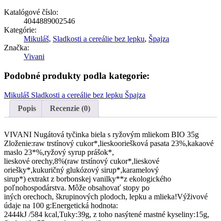
s
Katalógové číslo:
ryžovým
4044889002546
mliekom
Kategórie:
BIO
Mikuláš
,
Sladkosti a cereálie bez lepku
,
Špajza
35g
Značka:
Vivani
Podobné produkty podla kategorie:
Mikuláš
Sladkosti a cereálie bez lepku
Špajza
Popis
Recenzie (0)
VIVANI Nugátová tyčinka biela s ryžovým mliekom BIO 35g
Zloženie:raw trstínový cukor*,lieskooriešková pasata 23%,kakaové
maslo 23*%,ryžový syrup prášok*,
lieskové orechy,8%(raw trstínový cukor*,lieskové
oriešky*,kukuričný glukózový sirup*,karamelový
sirup*) extrakt z borbonskej vanilky**z ekologického
poľnohospodárstva. Môže obsahovať stopy po
iných orechoch, škrupinových plodoch, lepku a mlieka!Výživové
údaje na 100 g:Energetická hodnota:
2444kJ /584 kcal,Tuky:39g, z toho nasýtené mastné kyseliny:15g,