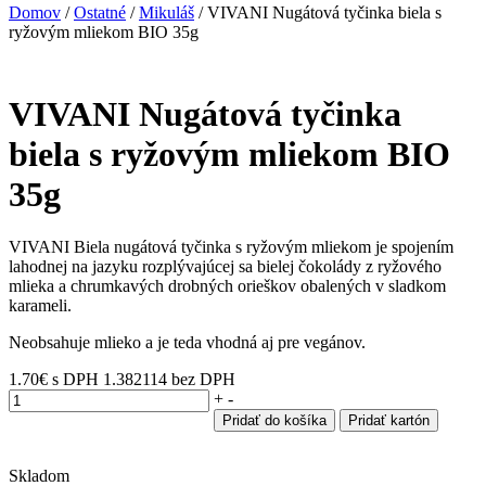
Domov
/
Ostatné
/
Mikuláš
/ VIVANI Nugátová tyčinka biela s
ryžovým mliekom BIO 35g
VIVANI Nugátová tyčinka
biela s ryžovým mliekom BIO
35g
VIVANI Biela nugátová tyčinka s ryžovým mliekom je spojením
lahodnej na jazyku rozplývajúcej sa bielej čokolády z ryžového
mlieka a chrumkavých drobných orieškov obalených v sladkom
karameli.
Neobsahuje mlieko a je teda vhodná aj pre vegánov.
1.70
€
s DPH
1.382114 bez DPH
množstvo
+
-
VIVANI
Pridať do košíka
Pridať kartón
Nugátová
tyčinka
Skladom
biela