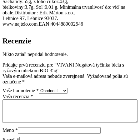
Sacharidy:55g, z toho cukor:43g,
bielkoviny:3,7g, Soľ:0,01 g. Minimálna trvanlivosť do: viď na
obale.Distirbútor : Erik Márton s.r.o.,
Lehnice 97, Lehnice 93037.
www.najtelo.com.EAN:4044889002546
Recenzie
Nikto zatiaľ nepridal hodnotenie.
Pridajte prvú recenziu pre “VIVANI Nugátová tyčinka biela s
ryžovým mliekom BIO 35g”
Vaša e-mailová adresa nebude zverejnená.
Vyžadované polia sú
označené
*
Vaše hodnotenie
*
Vaša recenzia
*
Meno
*
E-mail
*