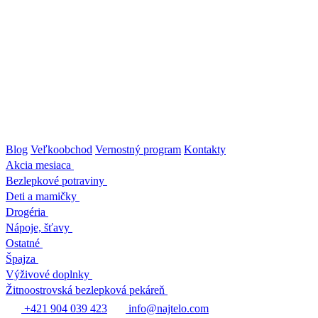
Prejsť
na
obsah
Blog
Veľkoobchod
Vernostný program
Kontakty
Akcia mesiaca
Bezlepkové potraviny
Deti a mamičky
Drogéria
Nápoje, šťavy
Ostatné
Špajza
Výživové doplnky
Žitnoostrovská bezlepková pekáreň
+421 904 039 423
info@najtelo.com