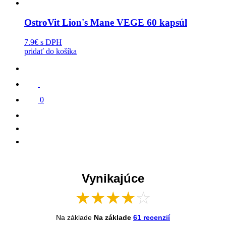
OstroVit Lion's Mane VEGE 60 kapsúl
7.9€
s DPH
pridať do košíka
0
Vynikajúce
★
★
★
★
☆
Na základe
Na základe
61 recenzií