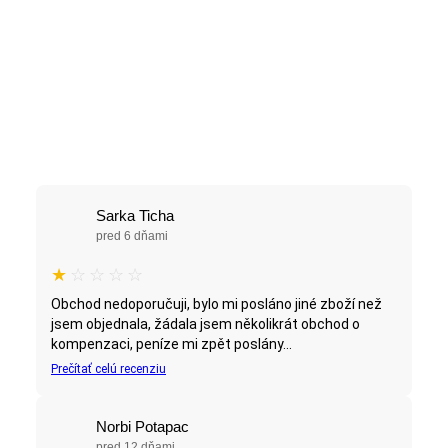
Sarka Ticha
pred 6 dňami
★
☆
☆
☆
☆
Obchod nedoporučuji, bylo mi posláno jiné zboží než
jsem objednala, žádala jsem několikrát obchod o
kompenzaci, peníze mi zpět poslány...
Prečítať celú recenziu
Norbi Potapac
pred 12 dňami