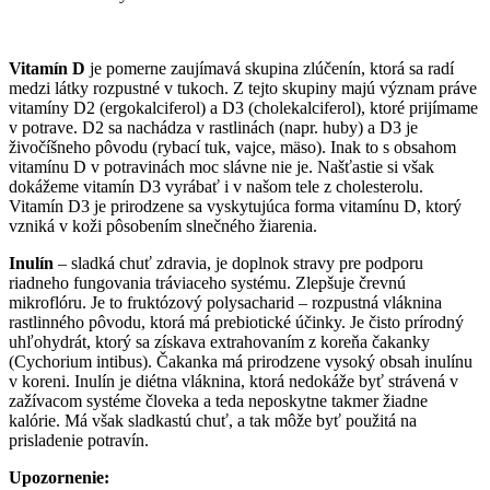
Vitamín D
je pomerne zaujímavá skupina zlúčenín, ktorá sa radí
medzi látky rozpustné v tukoch. Z tejto skupiny majú význam práve
vitamíny D2 (ergokalciferol) a D3 (cholekalciferol), ktoré prijímame
v potrave. D2 sa nachádza v rastlinách (napr. huby) a D3 je
živočíšneho pôvodu (rybací tuk, vajce, mäso). Inak to s obsahom
vitamínu D v potravinách moc slávne nie je. Našťastie si však
dokážeme vitamín D3 vyrábať i v našom tele z cholesterolu.
Vitamín D3 je prirodzene sa vyskytujúca forma vitamínu D, ktorý
vzniká v koži pôsobením slnečného žiarenia.
Inulín
– sladká chuť zdravia, je doplnok stravy pre podporu
riadneho fungovania tráviaceho systému. Zlepšuje črevnú
mikroflóru. Je to fruktózový polysacharid – rozpustná vláknina
rastlinného pôvodu, ktorá má prebiotické účinky. Je čisto prírodný
uhľohydrát, ktorý sa získava extrahovaním z koreňa čakanky
(Cychorium intibus). Čakanka má prirodzene vysoký obsah inulínu
v koreni. Inulín je diétna vláknina, ktorá nedokáže byť strávená v
zažívacom systéme človeka a teda neposkytne takmer žiadne
kalórie. Má však sladkastú chuť, a tak môže byť použitá na
prisladenie potravín.
Upozornenie: