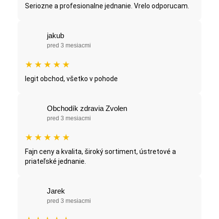
Seriozne a profesionalne jednanie. Vrelo odporucam.
jakub
pred 3 mesiacmi
★
★
★
★
★
legit obchod, všetko v pohode
Obchodík zdravia Zvolen
pred 3 mesiacmi
★
★
★
★
★
Fajn ceny a kvalita, široký sortiment, ústretové a
priateľské jednanie.
Jarek
pred 3 mesiacmi