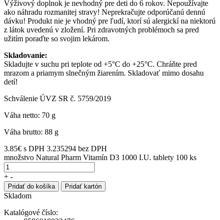
Výživový doplnok je nevhodný pre deti do 6 rokov. Nepoužívajte
ako náhradu rozmanitej stravy! Neprekračujte odporúčanú dennú
dávku! Produkt nie je vhodný pre ľudí, ktorí sú alergickí na niektorú
z látok uvedenú v zložení. Pri zdravotných problémoch sa pred
užitím poraďte so svojim lekárom.
Skladovanie:
Skladujte v suchu pri teplote od +5°C do +25°C. Chráňte pred
mrazom a priamym slnečným žiarením. Skladovať mimo dosahu
detí!
Schválenie ÚVZ SR č. 5759/2019
Váha netto: 70 g
Váha brutto: 88 g
3.85
€
s DPH
3.235294 bez DPH
množstvo Natural Pharm Vitamín D3 1000 I.U. tablety 100 ks
+
-
Pridať do košíka
Pridať kartón
Skladom
Katalógové číslo: