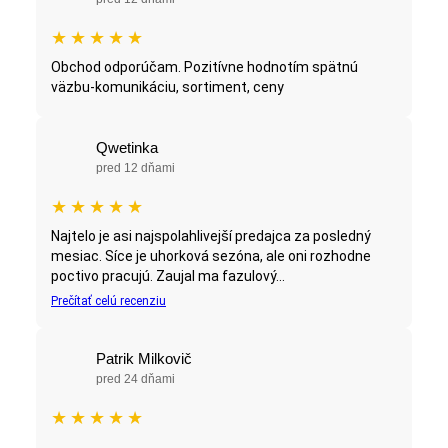
★
★
★
★
★
Obchod odporúčam. Pozitívne hodnotím spätnú
väzbu-komunikáciu, sortiment, ceny
Qwetinka
pred 12 dňami
★
★
★
★
★
Najtelo je asi najspolahlivejší predajca za posledný
mesiac. Síce je uhorková sezóna, ale oni rozhodne
poctivo pracujú. Zaujal ma fazulový...
Prečítať celú recenziu
Patrik Milkovič
pred 24 dňami
★
★
★
★
★