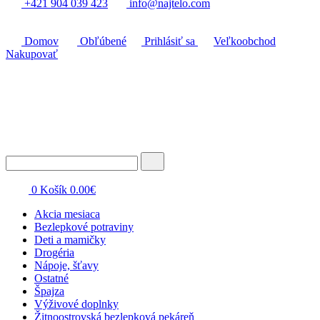
+421 904 039 423
info@najtelo.com
Domov
Obľúbené
Prihlásiť sa
Veľkoobchod
Nakupovať
0
Košík
0.00
€
Akcia mesiaca
Bezlepkové potraviny
Deti a mamičky
Drogéria
Nápoje, šťavy
Ostatné
Špajza
Výživové doplnky
Žitnoostrovská bezlepková pekáreň