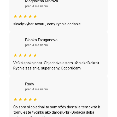
Magdalena Mrvova
pred 4 mesiacmi
★
★
★
★
★
skvely vyber tovaru, ceny, rychle dodanie
Blanka Dzuganova
pred 4 mesiacmi
★
★
★
★
★
Veľká spokojnosť. Objednávala som už niekoľkokrát.
Rýchle zaslanie, super ceny. Odporúčam
Rudy
pred 4 mesiacmi
★
★
★
★
★
Čo som si objednal to som vždy dostal a tentokrát k
tomu ešte tyčinku ako darček.<br>Dodacia doba