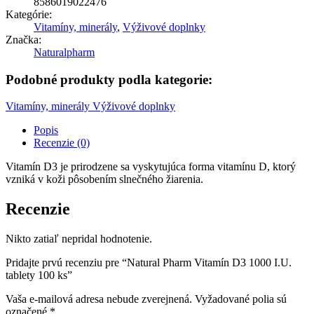
8586019022476
Kategórie:
Vitamíny, minerály
,
Výživové doplnky
Značka:
Naturalpharm
Podobné produkty podla kategorie:
Vitamíny, minerály
Výživové doplnky
Popis
Recenzie (0)
Vitamín D3 je prirodzene sa vyskytujúca forma vitamínu D, ktorý
vzniká v koži pôsobením slnečného žiarenia.
Recenzie
Nikto zatiaľ nepridal hodnotenie.
Pridajte prvú recenziu pre “Natural Pharm Vitamín D3 1000 I.U.
tablety 100 ks”
Vaša e-mailová adresa nebude zverejnená.
Vyžadované polia sú
označené
*