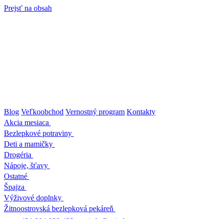
Prejsť na obsah
Blog
Veľkoobchod
Vernostný program
Kontakty
Akcia mesiaca
Bezlepkové potraviny
Deti a mamičky
Drogéria
Nápoje, šťavy
Ostatné
Špajza
Výživové doplnky
Žitnoostrovská bezlepková pekáreň