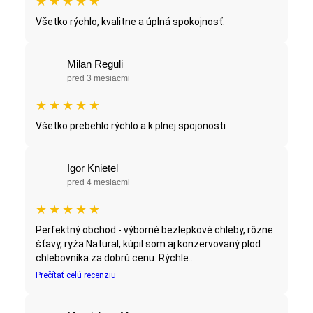
★
★
★
★
★
Všetko rýchlo, kvalitne a úplná spokojnosť.
Milan Reguli
pred 3 mesiacmi
★
★
★
★
★
Všetko prebehlo rýchlo a k plnej spojonosti
Igor Knietel
pred 4 mesiacmi
★
★
★
★
★
Perfektný obchod - výborné bezlepkové chleby, rôzne
šťavy, ryža Natural, kúpil som aj konzervovaný plod
chlebovníka za dobrú cenu. Rýchle...
Prečítať celú recenziu