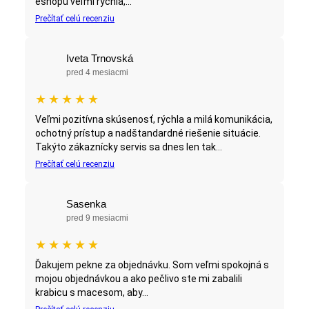
eshopu veľmi rýchla,...
Prečítať celú recenziu
Iveta Trnovská
pred 4 mesiacmi
★
★
★
★
★
Veľmi pozitívna skúsenosť, rýchla a milá komunikácia,
ochotný prístup a nadštandardné riešenie situácie.
Takýto zákaznícky servis sa dnes len tak...
Prečítať celú recenziu
Sasenka
pred 9 mesiacmi
★
★
★
★
★
Ďakujem pekne za objednávku. Som veľmi spokojná s
mojou objednávkou a ako pečlivo ste mi zabalili
krabicu s macesom, aby...