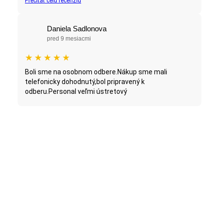
Prečítať celú recenziu
Daniela Sadlonova
pred 9 mesiacmi
★
★
★
★
★
Boli sme na osobnom odbere.Nákup sme mali
telefonicky dohodnutý,bol pripravený k
odberu.Personal veľmi ústretový