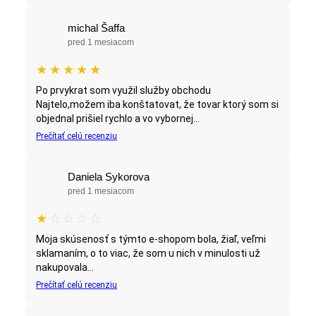
michal Šaffa
pred 1 mesiacom
★
★
★
★
★
Po prvykrat som využil služby obchodu
Najtelo,možem iba konštatovat, že tovar ktorý som si
objednal prišiel rychlo a vo vybornej...
Prečítať celú recenziu
Daniela Sykorova
pred 1 mesiacom
★
☆
☆
☆
☆
Moja skúsenosť s týmto e-shopom bola, žiaľ, veľmi
sklamaním, o to viac, že som u nich v minulosti už
nakupovala...
Prečítať celú recenziu