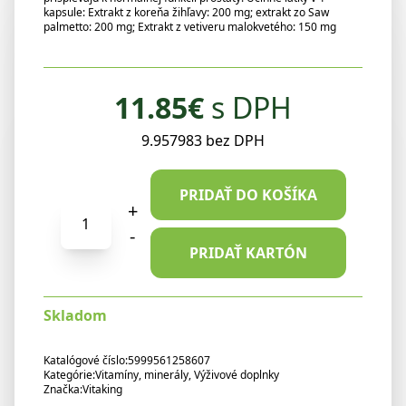
kapsule: Extrakt z koreňa žihľavy: 200 mg; extrakt zo Saw
palmetto: 200 mg; Extrakt z vetiveru malokvetého: 150 mg
11.85
€
s DPH
9.957983 bez DPH
PRIDAŤ DO KOŠÍKA
+
množstvo
Vitaking
-
Prostate
PRIDAŤ KARTÓN
Complex
60
Skladom
kapsúl
Katalógové číslo:
5999561258607
Kategórie:
Vitamíny, minerály
,
Výživové doplnky
Značka:
Vitaking