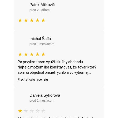
Patrik Milkovič
pred 23 dňami
★
★
★
★
★
michal Šaffa
pred 1 mesiacom
★
★
★
★
★
Po prvykrat som využil služby obchodu
Najtelo,možem iba konštatovat, že tovar ktorý
som si objednal prišiel rychlo a vo vybornej...
Prečítať celú recenziu
Daniela Sykorova
pred 1 mesiacom
★
☆
☆
☆
☆