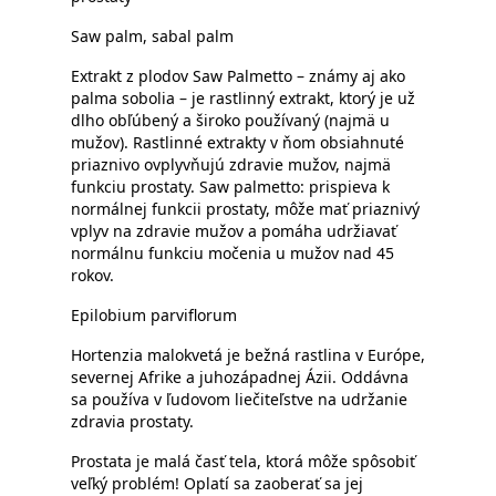
Saw palm, sabal palm
Extrakt z plodov Saw Palmetto – známy aj ako
palma sobolia – je rastlinný extrakt, ktorý je už
dlho obľúbený a široko používaný (najmä u
mužov). Rastlinné extrakty v ňom obsiahnuté
priaznivo ovplyvňujú zdravie mužov, najmä
funkciu prostaty. Saw palmetto: prispieva k
normálnej funkcii prostaty, môže mať priaznivý
vplyv na zdravie mužov a pomáha udržiavať
normálnu funkciu močenia u mužov nad 45
rokov.
Epilobium parviflorum
Hortenzia malokvetá je bežná rastlina v Európe,
severnej Afrike a juhozápadnej Ázii. Oddávna
sa používa v ľudovom liečiteľstve na udržanie
zdravia prostaty.
Prostata je malá časť tela, ktorá môže spôsobiť
veľký problém! Oplatí sa zaoberať sa jej