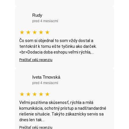
Rudy
pred 4 mesiacmi
★
★
★
★
★
Čo som si objednal to som vždy dostal a
tentokrát k tomu ešte tyčinku ako darček.
<br>Dodacia doba eshopu veľmi rýchla,...
Prečítať celú recenziu
Iveta Trnovská
pred 4 mesiacmi
★
★
★
★
★
Veľmi pozitívna skúsenosť, rýchla a milá
komunikácia, ochotný prístup a nadštandardné
riešenie situácie. Takýto zákaznícky servis sa
dnes len tak...
Prečítať celú recenziu