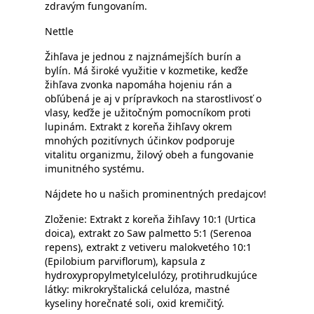
zdravým fungovaním.
Nettle
Žihľava je jednou z najznámejších burín a
bylín. Má široké využitie v kozmetike, keďže
žihľava zvonka napomáha hojeniu rán a
obľúbená je aj v prípravkoch na starostlivosť o
vlasy, keďže je užitočným pomocníkom proti
lupinám. Extrakt z koreňa žihľavy okrem
mnohých pozitívnych účinkov podporuje
vitalitu organizmu, žilový obeh a fungovanie
imunitného systému.
Nájdete ho u našich prominentných predajcov!
Zloženie: Extrakt z koreňa žihľavy 10:1 (Urtica
doica), extrakt zo Saw palmetto 5:1 (Serenoa
repens), extrakt z vetiveru malokvetého 10:1
(Epilobium parviflorum), kapsula z
hydroxypropylmetylcelulózy, protihrudkujúce
látky: mikrokryštalická celulóza, mastné
kyseliny horečnaté soli, oxid kremičitý.