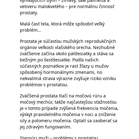
vynikajúcich bylín – žihľavy, saw palmetta a
vetiveru malokvetého – pre normálnu činnosť
prostaty.
Malá časť tela, ktorá môže spôsobiť veľký
problém…
Prostata je súčasťou mužských reprodukčných
orgánov veľkosti vlašského orecha. Nezhubné
zväčšenie začína okolo päťdesiatky a stáva sa
bežným po šesťdesiatke. Podľa našich
súčasných poznatkov je rast žľazy u mužov
spôsobený hormonálnymi zmenami, no
nekvalitná strava výrazne zvyšuje riziko vzniku
problémov s prostatou.
Zväčšená prostata tlačí na močovú rúru a
močový mechúr, takže najčastejšou sťažnosťou
je v tomto prípade zvýšená frekvencia močenia,
výskyt pravidelného močenia v noci a zníženie
sily a polomeru močenia. Oplatí sa zaoberať sa
jej zdravým fungovaním.
Starnúci muži – problémy s prostatou