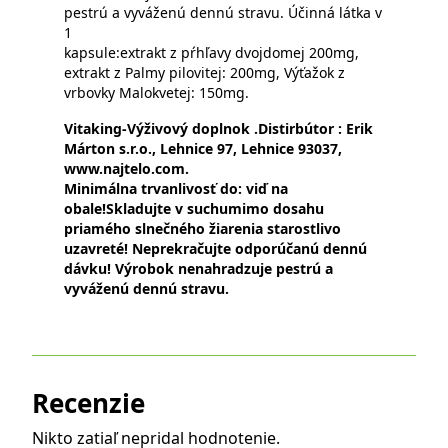
pestrú a vyváženú dennú stravu. Účinná látka v
1
kapsule:extrakt z pŕhľavy dvojdomej 200mg,
extrakt z Palmy pilovitej: 200mg, Výťažok z
vrbovky Malokvetej: 150mg.
Vitaking-Výživový doplnok .Distirbútor : Erik
Márton s.r.o., Lehnice 97, Lehnice 93037,
www.najtelo.com.
Minimálna trvanlivosť do: viď na
obale!Skladujte v suchumimo dosahu
priamého slnečného žiarenia starostlivo
uzavreté! Neprekračujte odporúčanú dennú
dávku! Výrobok nenahradzuje pestrú a
vyváženú dennú stravu.
Recenzie
Nikto zatiaľ nepridal hodnotenie.