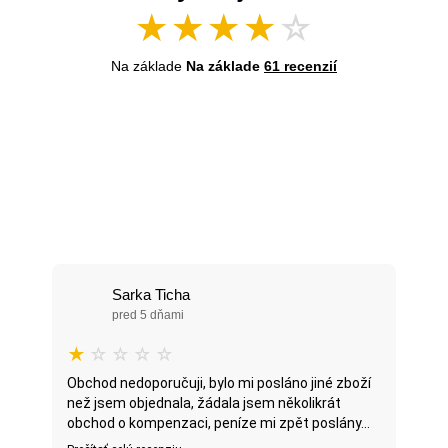
★
★
★
★
☆
Na základe
Na základe
61 recenzií
Sarka Ticha
pred 5 dňami
★
☆
☆
☆
☆
Obchod nedoporučuji, bylo mi posláno jiné zboží
než jsem objednala, žádala jsem několikrát
obchod o kompenzaci, peníze mi zpět poslány...