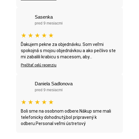
Sasenka
pred 9 mesiacmi
★
★
★
★
★
Ďakujem pekne za objednávku. Som veľmi
spokojná s mojou objednávkou a ako pečlivo ste
mi zabalili krabicu s macesom, aby...
Prečítať celú recenziu
Daniela Sadlonova
pred 9 mesiacmi
★
★
★
★
★
Boli sme na osobnom odbere.Nákup sme mali
telefonicky dohodnutý,bol pripravený k
odberu.Personal veľmi ústretový