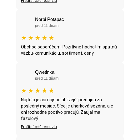
Prečítať celú recenziu
Norbi Potapac
pred 11 dňami
★
★
★
★
★
Obchod odporúčam. Pozitívne hodnotím spätnú
väzbu-komunikáciu, sortiment, ceny
Qwetinka
pred 11 dňami
★
★
★
★
★
Najtelo je asi najspolahlivejší predajca za
posledný mesiac. Síce je uhorková sezóna, ale
oni rozhodne poctivo pracujú. Zaujal ma
fazulový...
Prečítať celú recenziu