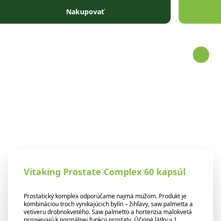
Prejsť na obsah
Nakupovať
Vitaking Prostate Complex 60 kapsúl
Prostatický komplex odporúčame najmä mužom. Produkt je
kombináciou troch vynikajúcich bylín – žihľavy, saw palmetta a
vetiveru drobnokvetého. Saw palmetto a hortenzia malokvetá
prispievajú k normálnej funkcii prostaty. Účinné látky v 1