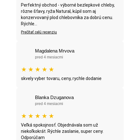
Perfektný obchod - výborné bezlepkové chleby,
rôzne šťavy, ryža Natural, kúpil som aj
konzervovaný plod chlebovníka za dobrú cenu.
Rýchle...
Prečítať celú recenziu
Magdalena Mrvova
pred 4 mesiacmi
★
★
★
★
★
skvely vyber tovaru, ceny, rychle dodanie
Blanka Dzuganova
pred 4 mesiacmi
★
★
★
★
★
Veľká spokojnosť. Objednávala som už
niekoľkokrát. Rýchle zaslanie, super ceny.
Odporúčam