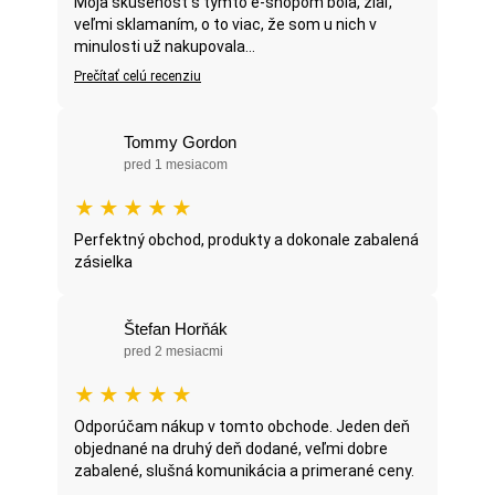
Moja skúsenosť s týmto e-shopom bola, žiaľ,
veľmi sklamaním, o to viac, že som u nich v
minulosti už nakupovala...
Prečítať celú recenziu
Tommy Gordon
pred 1 mesiacom
★
★
★
★
★
Perfektný obchod, produkty a dokonale zabalená
zásielka
Štefan Horňák
pred 2 mesiacmi
★
★
★
★
★
Odporúčam nákup v tomto obchode. Jeden deň
objednané na druhý deň dodané, veľmi dobre
zabalené, slušná komunikácia a primerané ceny.