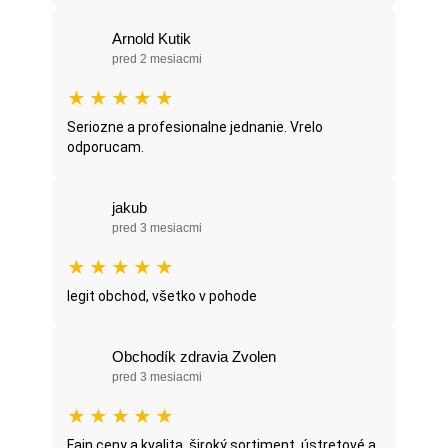
Arnold Kutik
pred 2 mesiacmi
★
★
★
★
★
Seriozne a profesionalne jednanie. Vrelo
odporucam.
jakub
pred 3 mesiacmi
★
★
★
★
★
legit obchod, všetko v pohode
Obchodík zdravia Zvolen
pred 3 mesiacmi
★
★
★
★
★
Fajn ceny a kvalita, široký sortiment, ústretové a