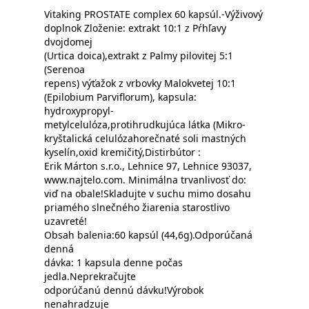
Vitaking PROSTATE complex 60 kapsúl.-Výživový
doplnok Zloženie: extrakt 10:1 z Pŕhľavy
dvojdomej
(Urtica doica),extrakt z Palmy pilovitej 5:1
(Serenoa
repens) výťažok z vrbovky Malokvetej 10:1
(Epilobium Parviflorum), kapsula:
hydroxypropyl-
metylcelulóza,protihrudkujúca látka (Mikro-
kryštalická celulózahorečnaté soli mastných
kyselín,oxid kremičitý,Distirbútor :
Erik Márton s.r.o., Lehnice 97, Lehnice 93037,
www.najtelo.com. Minimálna trvanlivosť do:
viď na obale!Skladujte v suchu mimo dosahu
priamého slnečného žiarenia starostlivo
uzavreté!
Obsah balenia:60 kapsúl (44,6g).Odporúčaná
denná
dávka: 1 kapsula denne počas
jedla.Neprekračujte
odporúčanú dennú dávku!Výrobok
nenahradzuje