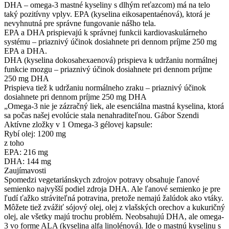
DHA – omega-3 mastné kyseliny s dlhým reťazcom) má na telo
taký pozitívny vplyv. EPA (kyselina eikosapentaénová), ktorá je
nevyhnutná pre správne fungovanie nášho tela.
EPA a DHA prispievajú k správnej funkcii kardiovaskulárneho
systému – priaznivý účinok dosiahnete pri dennom príjme 250 mg
EPA a DHA.
DHA (kyselina dokosahexaenová) prispieva k udržaniu normálnej
funkcie mozgu – priaznivý účinok dosiahnete pri dennom príjme
250 mg DHA
Prispieva tiež k udržaniu normálneho zraku – priaznivý účinok
dosiahnete pri dennom príjme 250 mg DHA
„Omega-3 nie je zázračný liek, ale esenciálna mastná kyselina, ktorá
sa počas našej evolúcie stala nenahraditeľnou. Gábor Szendi
Aktívne zložky v 1 Omega-3 gélovej kapsule:
Rybí olej: 1200 mg
z toho
EPA: 216 mg
DHA: 144 mg
Zaujímavosti
Spomedzi vegetariánskych zdrojov potravy obsahuje ľanové
semienko najvyšší podiel zdroja DHA. Ale ľanové semienko je pre
ľudí ťažko stráviteľná potravina, pretože nemajú žalúdok ako vtáky.
Môžete tiež zvážiť sójový olej, olej z vlašských orechov a kukuričný
olej, ale všetky majú trochu problém. Neobsahujú DHA, ale omega-
3 vo forme ALA (kyselina alfa linolénová). Ide o mastnú kyselinu s