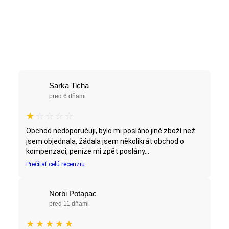
Sarka Ticha
pred 6 dňami
★
☆
☆
☆
☆
Obchod nedoporučuji, bylo mi posláno jiné zboží než
jsem objednala, žádala jsem několikrát obchod o
kompenzaci, peníze mi zpět poslány...
Prečítať celú recenziu
Norbi Potapac
pred 11 dňami
★
★
★
★
★