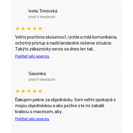
Iveta Trnovská
pred 4 mesiacmi
★
★
★
★
★
Veľmi pozitívna skúsenosť, rýchla a milá komunikácia,
ochotný prístup a nadštandardné riešenie situácie.
Takýto zákaznícky servis sa dnes len tak...
Prečítať celú recenziu
Sasenka
pred 9 mesiacmi
★
★
★
★
★
Ďakujem pekne za objednávku. Som veľmi spokojná s
mojou objednávkou a ako pečlivo ste mi zabalili
krabicu s macesom, aby...
Prečítať celú recenziu