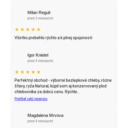
Milan Reguli
pred 3 mesiacmi
★
★
★
★
★
Všetko prebehlo rýchlo a k plnej spojonosti
Igor Knietel
pred 4 mesiacmi
★
★
★
★
★
Perfektný obchod - výborné bezlepkové chleby, rôzne
šťavy, ryža Natural, kúpil som aj konzervovaný plod
chlebovníka za dobrú cenu. Rýchle...
Prečítať celú recenziu
Magdalena Mrvova
pred 4 mesiacmi