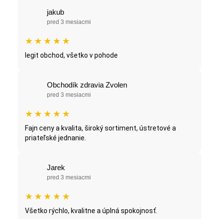
jakub
pred 3 mesiacmi
★
★
★
★
★
legit obchod, všetko v pohode
Obchodík zdravia Zvolen
pred 3 mesiacmi
★
★
★
★
★
Fajn ceny a kvalita, široký sortiment, ústretové a
priateľské jednanie.
Jarek
pred 3 mesiacmi
★
★
★
★
★
Všetko rýchlo, kvalitne a úplná spokojnosť.