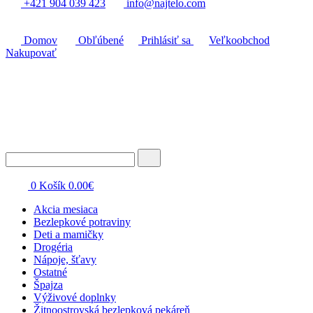
+421 904 039 423
info@najtelo.com
Domov
Obľúbené
Prihlásiť sa
Veľkoobchod
Nakupovať
0
Košík
0.00
€
Akcia mesiaca
Bezlepkové potraviny
Deti a mamičky
Drogéria
Nápoje, šťavy
Ostatné
Špajza
Výživové doplnky
Žitnoostrovská bezlepková pekáreň