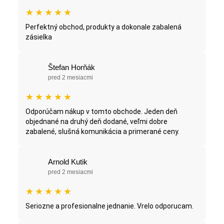
★
★
★
★
★
Perfektný obchod, produkty a dokonale zabalená
zásielka
Štefan Horňák
pred 2 mesiacmi
★
★
★
★
★
Odporúčam nákup v tomto obchode. Jeden deň
objednané na druhý deň dodané, veľmi dobre
zabalené, slušná komunikácia a primerané ceny.
Arnold Kutik
pred 2 mesiacmi
★
★
★
★
★
Seriozne a profesionalne jednanie. Vrelo odporucam.