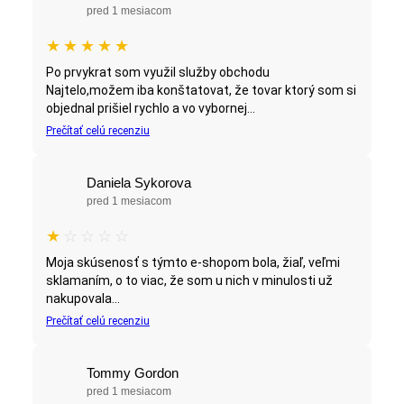
pred 1 mesiacom
★
★
★
★
★
Po prvykrat som využil služby obchodu
Najtelo,možem iba konštatovat, že tovar ktorý som si
objednal prišiel rychlo a vo vybornej...
Prečítať celú recenziu
Daniela Sykorova
pred 1 mesiacom
★
☆
☆
☆
☆
Moja skúsenosť s týmto e-shopom bola, žiaľ, veľmi
sklamaním, o to viac, že som u nich v minulosti už
nakupovala...
Prečítať celú recenziu
Tommy Gordon
pred 1 mesiacom