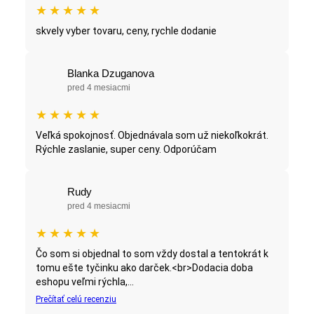
★
★
★
★
★
skvely vyber tovaru, ceny, rychle dodanie
Blanka Dzuganova
pred 4 mesiacmi
★
★
★
★
★
Veľká spokojnosť. Objednávala som už niekoľkokrát.
Rýchle zaslanie, super ceny. Odporúčam
Rudy
pred 4 mesiacmi
★
★
★
★
★
Čo som si objednal to som vždy dostal a tentokrát k
tomu ešte tyčinku ako darček.<br>Dodacia doba
eshopu veľmi rýchla,...
Prečítať celú recenziu