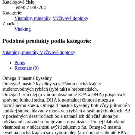
Katalógové číslo:
5999571383764
Kategórie:
Vitamíny, minerály
,
Výživové doplnky
Značka:
Vitaking
Podobné produkty podla kategorie:
Vitamíny, minerály
Výživové doplnky
Popis
Recenzie (0)
Omega-3 mastné kyseliny
Omega-3 mastné kyseliny sa väčšinou nachádzajú v
studenovodných rybách (rybí tuk) a hrebenatkách.
Omega-3 rybí olej (a v ňom obsiahnuté EPA a DHA) prispieva k
správnej funkcii srdca, DHA k normálnej činnosti mozgu a
normálnemu zraku. Omega-3 mastné kyseliny boli vždy prítomné v
ľudskej strave, hlavne v morských rybách a rastlinných olejoch. Až
v posledných desaťročiach bola uznaná ich dôležitá úloha pri
udržiavaní správneho fungovania organizácie. Pre jej blahodarné
vlastnosti sa v súčasnosti zvýšil záujem o ňu. Omega-3 mastná
kyselina nachádzajúca sa v rybom oleji (a v ňom obsiahnuté EPA a