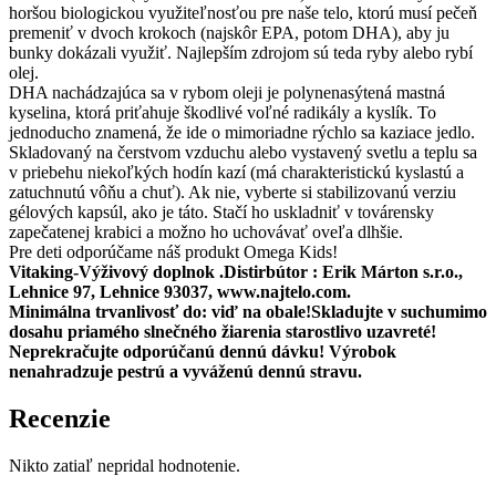
horšou biologickou využiteľnosťou pre naše telo, ktorú musí pečeň
premeniť v dvoch krokoch (najskôr EPA, potom DHA), aby ju
bunky dokázali využiť. Najlepším zdrojom sú teda ryby alebo rybí
olej.
DHA nachádzajúca sa v rybom oleji je polynenasýtená mastná
kyselina, ktorá priťahuje škodlivé voľné radikály a kyslík. To
jednoducho znamená, že ide o mimoriadne rýchlo sa kaziace jedlo.
Skladovaný na čerstvom vzduchu alebo vystavený svetlu a teplu sa
v priebehu niekoľkých hodín kazí (má charakteristickú kyslastú a
zatuchnutú vôňu a chuť). Ak nie, vyberte si stabilizovanú verziu
gélových kapsúl, ako je táto. Stačí ho uskladniť v továrensky
zapečatenej krabici a možno ho uchovávať oveľa dlhšie.
Pre deti odporúčame náš produkt Omega Kids!
Vitaking-Výživový doplnok .Distirbútor : Erik Márton s.r.o.,
Lehnice 97, Lehnice 93037, www.najtelo.com.
Minimálna trvanlivosť do: viď na obale!Skladujte v suchumimo
dosahu priamého slnečného žiarenia starostlivo uzavreté!
Neprekračujte odporúčanú dennú dávku! Výrobok
nenahradzuje pestrú a vyváženú dennú stravu.
Recenzie
Nikto zatiaľ nepridal hodnotenie.