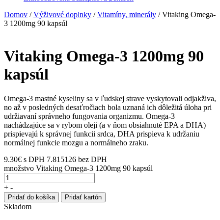
Domov
/
Výživové doplnky
/
Vitamíny, minerály
/ Vitaking Omega-
3 1200mg 90 kapsúl
Vitaking Omega-3 1200mg 90
kapsúl
Omega-3 mastné kyseliny sa v ľudskej strave vyskytovali odjakživa,
no až v posledných desaťročiach bola uznaná ich dôležitá úloha pri
udržiavaní správneho fungovania organizmu. Omega-3
nachádzajúce sa v rybom oleji (a v ňom obsiahnuté EPA a DHA)
prispievajú k správnej funkcii srdca, DHA prispieva k udržaniu
normálnej funkcie mozgu a normálneho zraku.
9.30
€
s DPH
7.815126 bez DPH
množstvo Vitaking Omega-3 1200mg 90 kapsúl
+
-
Pridať do košíka
Pridať kartón
Skladom