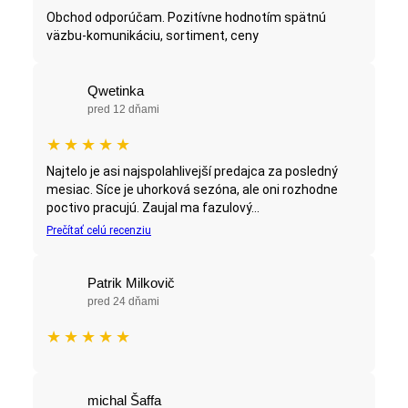
Obchod odporúčam. Pozitívne hodnotím spätnú
väzbu-komunikáciu, sortiment, ceny
Qwetinka
pred 12 dňami
★
★
★
★
★
Najtelo je asi najspolahlivejší predajca za posledný
mesiac. Síce je uhorková sezóna, ale oni rozhodne
poctivo pracujú. Zaujal ma fazulový...
Prečítať celú recenziu
Patrik Milkovič
pred 24 dňami
★
★
★
★
★
michal Šaffa