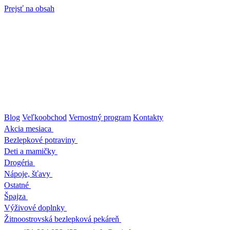
Prejsť na obsah
Blog
Veľkoobchod
Vernostný program
Kontakty
Akcia mesiaca
Bezlepkové potraviny
Deti a mamičky
Drogéria
Nápoje, šťavy
Ostatné
Špajza
Výživové doplnky
Žitnoostrovská bezlepková pekáreň