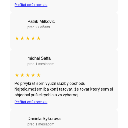
Prečítať celú recenziu
Patrik Milkovič
pred 27 dňami
★
★
★
★
★
michal Šaffa
pred 1 mesiacom
★
★
★
★
★
Po prvykrat som využil služby obchodu
Najtelo,možem iba konštatovat, že tovar ktorý som si
objednal prišiel rychlo a vo vybornej...
Prečítať celú recenziu
Daniela Sykorova
pred 1 mesiacom