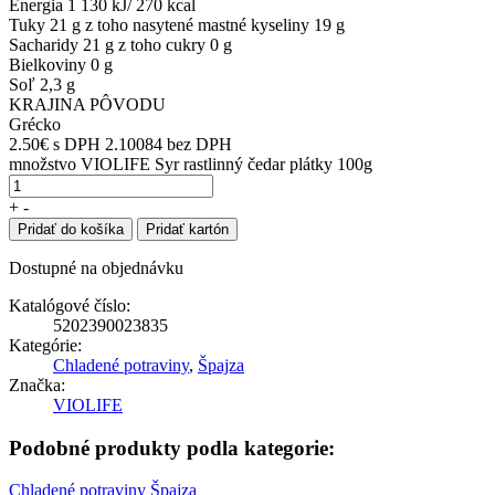
Energia 1 130 kJ/ 270 kcal
Tuky 21 g z toho nasytené mastné kyseliny 19 g
Sacharidy 21 g z toho cukry 0 g
Bielkoviny 0 g
Soľ 2,3 g
KRAJINA PÔVODU
Grécko
2.50
€
s DPH
2.10084 bez DPH
množstvo VIOLIFE Syr rastlinný čedar plátky 100g
+
-
Pridať do košíka
Pridať kartón
Dostupné na objednávku
Katalógové číslo:
5202390023835
Kategórie:
Chladené potraviny
,
Špajza
Značka:
VIOLIFE
Podobné produkty podla kategorie:
Chladené potraviny
Špajza