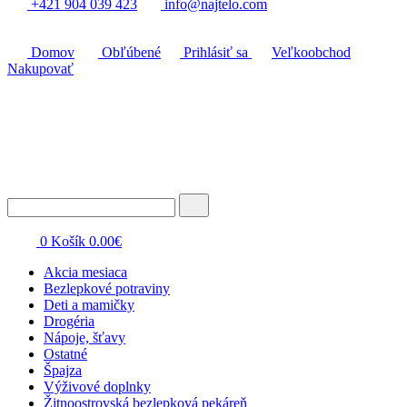
+421 904 039 423
info@najtelo.com
Domov
Obľúbené
Prihlásiť sa
Veľkoobchod
Nakupovať
0
Košík
0.00
€
Akcia mesiaca
Bezlepkové potraviny
Deti a mamičky
Drogéria
Nápoje, šťavy
Ostatné
Špajza
Výživové doplnky
Žitnoostrovská bezlepková pekáreň