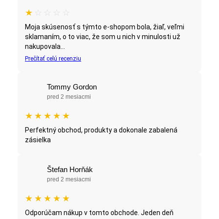
★
☆
☆
☆
☆
Moja skúsenosť s týmto e-shopom bola, žiaľ, veľmi
sklamaním, o to viac, že som u nich v minulosti už
nakupovala...
Prečítať celú recenziu
Tommy Gordon
pred 2 mesiacmi
★
★
★
★
★
Perfektný obchod, produkty a dokonale zabalená
zásielka
Štefan Horňák
pred 2 mesiacmi
★
★
★
★
★
Odporúčam nákup v tomto obchode. Jeden deň