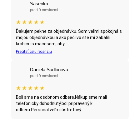
Sasenka
pred 9 mesiacmi
★
★
★
★
★
Ďakujem pekne za objednávku. Som veľmi spokojná s
mojou objednávkou a ako pečlivo ste mi zabalili
krabicu s macesom, aby...
Prečítať celú recenziu
Daniela Sadlonova
pred 9 mesiacmi
★
★
★
★
★
Boli sme na osobnom odbere.Nákup sme mali
telefonicky dohodnutý,bol pripravený k
odberu.Personal veľmi ústretový