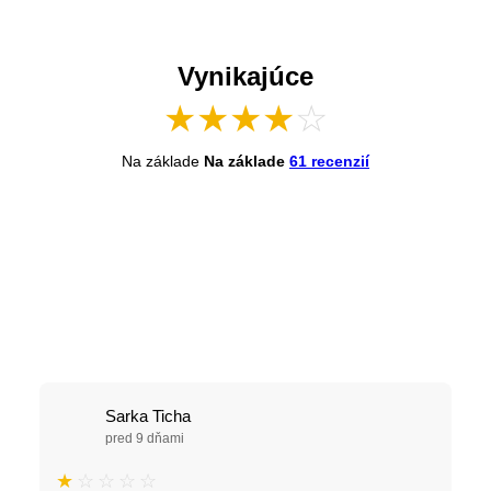
Vynikajúce
★
★
★
★
☆
Na základe
Na základe
61 recenzií
Sarka Ticha
pred 9 dňami
★
☆
☆
☆
☆