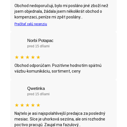
Obchod nedoporučuji, bylo mi posláno jiné zboží než
jsem objednala, žádala jsem několikrát obchod o
kompenzaci, peníze mi zpět poslány...
Prečítať celú recenziu
Norbi Potapac
pred 15 dňami
★
★
★
★
★
Obchod odporúčam. Pozitívne hodnotím spätnú
väzbu-komunikáciu, sortiment, ceny
Qwetinka
pred 15 dňami
★
★
★
★
★
Najtelo je asi najspolahlivejší predajca za posledný
mesiac. Síce je uhorková sezóna, ale oni rozhodne
poctivo pracujú. Zaujal ma fazulový...