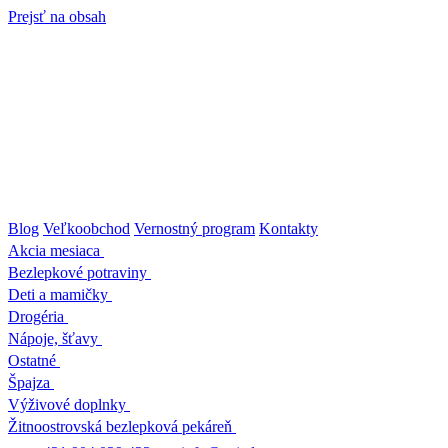
Prejsť na obsah
Blog
Veľkoobchod
Vernostný program
Kontakty
Akcia mesiaca
Bezlepkové potraviny
Deti a mamičky
Drogéria
Nápoje, šťavy
Ostatné
Špajza
Výživové doplnky
Žitnoostrovská bezlepková pekáreň