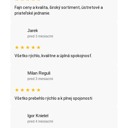
Fajn ceny a kvalita, široký sortiment, ústretové a
priateľské jednanie.
Jarek
pred 3 mesiacmi
★
★
★
★
★
Všetko rýchlo, kvalitne a úplná spokojnosť.
Milan Reguli
pred 3 mesiacmi
★
★
★
★
★
Všetko prebehlo rýchlo a k plnej spojonosti
Igor Knietel
pred 4 mesiacmi