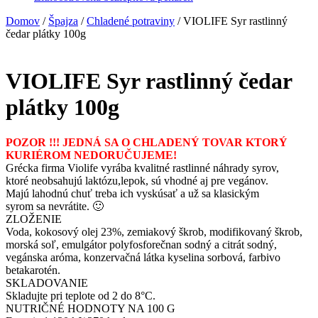
Domov
/
Špajza
/
Chladené potraviny
/ VIOLIFE Syr rastlinný
čedar plátky 100g
VIOLIFE Syr rastlinný čedar
plátky 100g
POZOR !!! JEDNÁ SA O CHLADENÝ TOVAR KTORÝ
KURIÉROM NEDORUČUJEME!
Grécka firma Violife vyrába kvalitné rastlinné náhrady syrov,
ktoré neobsahujú laktózu,lepok, sú vhodné aj pre vegánov.
Majú lahodnú chuť treba ich vyskúsať a už sa klasickým
syrom sa nevrátite. 🙂
ZLOŽENIE
Voda, kokosový olej 23%, zemiakový škrob, modifikovaný škrob,
morská soľ, emulgátor polyfosforečnan sodný a citrát sodný,
vegánska aróma, konzervačná látka kyselina sorbová, farbivo
betakarotén.
SKLADOVANIE
Skladujte pri teplote od 2 do 8°C.
NUTRIČNÉ HODNOTY NA 100 G