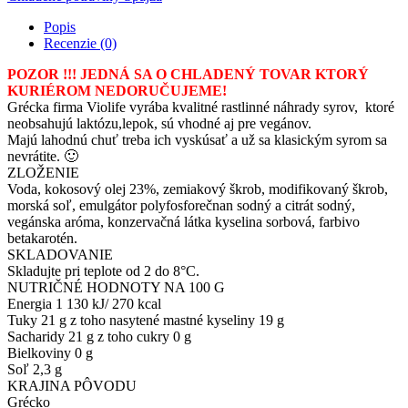
Popis
Recenzie (0)
POZOR !!! JEDNÁ SA O CHLADENÝ TOVAR KTORÝ
KURIÉROM NEDORUČUJEME!
Grécka firma Violife vyrába kvalitné rastlinné náhrady syrov, ktoré
neobsahujú laktózu,lepok, sú vhodné aj pre vegánov.
Majú lahodnú chuť treba ich vyskúsať a už sa klasickým syrom sa
nevrátite. 🙂
ZLOŽENIE
Voda, kokosový olej 23%, zemiakový škrob, modifikovaný škrob,
morská soľ, emulgátor polyfosforečnan sodný a citrát sodný,
vegánska aróma, konzervačná látka kyselina sorbová, farbivo
betakarotén.
SKLADOVANIE
Skladujte pri teplote od 2 do 8°C.
NUTRIČNÉ HODNOTY NA 100 G
Energia 1 130 kJ/ 270 kcal
Tuky 21 g z toho nasytené mastné kyseliny 19 g
Sacharidy 21 g z toho cukry 0 g
Bielkoviny 0 g
Soľ 2,3 g
KRAJINA PÔVODU
Grécko