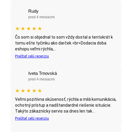
Rudy
pred 4 mesiacmi
★
★
★
★
★
Čo som si objednal to som vždy dostal a tentokrát k
tomu ešte tyčinku ako darček.<br>Dodacia doba
eshopu veľmi rýchla,...
Prečítať celú recenziu
Iveta Trnovská
pred 4 mesiacmi
★
★
★
★
★
Veľmi pozitívna skúsenosť, rýchla a milá komunikácia,
ochotný prístup a nadštandardné riešenie situácie.
Takýto zákaznícky servis sa dnes len tak...
Prečítať celú recenziu