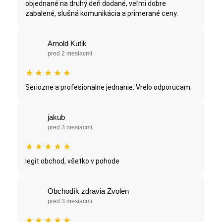
objednané na druhý deň dodané, veľmi dobre
zabalené, slušná komunikácia a primerané ceny.
Arnold Kutik
pred 2 mesiacmi
★
★
★
★
★
Seriozne a profesionalne jednanie. Vrelo odporucam.
jakub
pred 3 mesiacmi
★
★
★
★
★
legit obchod, všetko v pohode
Obchodík zdravia Zvolen
pred 3 mesiacmi
★
★
★
★
★