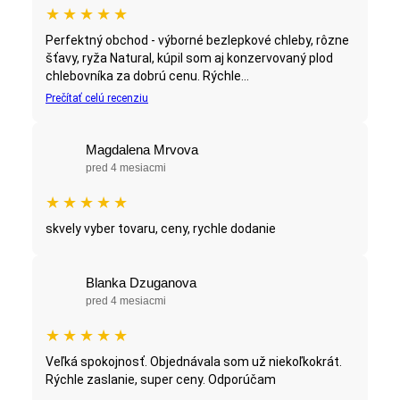
★
★
★
★
★
Perfektný obchod - výborné bezlepkové chleby, rôzne
šťavy, ryža Natural, kúpil som aj konzervovaný plod
chlebovníka za dobrú cenu. Rýchle...
Prečítať celú recenziu
Magdalena Mrvova
pred 4 mesiacmi
★
★
★
★
★
skvely vyber tovaru, ceny, rychle dodanie
Blanka Dzuganova
pred 4 mesiacmi
★
★
★
★
★
Veľká spokojnosť. Objednávala som už niekoľkokrát.
Rýchle zaslanie, super ceny. Odporúčam