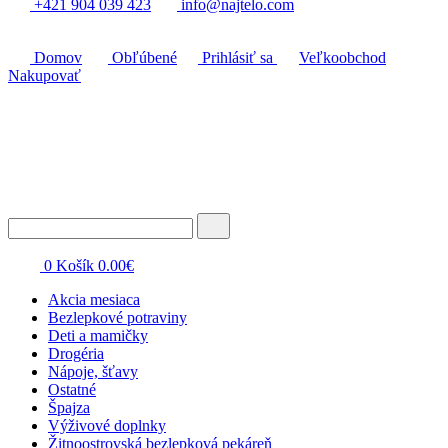
+421 904 039 423
info@najtelo.com
Domov
Obľúbené
Prihlásiť sa
Veľkoobchod
Nakupovať
0
Košík
0.00
€
Akcia mesiaca
Bezlepkové potraviny
Deti a mamičky
Drogéria
Nápoje, šťavy
Ostatné
Špajza
Výživové doplnky
Žitnoostrovská bezlepková pekáreň