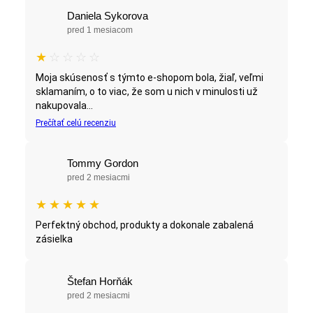
Daniela Sykorova
pred 1 mesiacom
★
☆
☆
☆
☆
Moja skúsenosť s týmto e-shopom bola, žiaľ, veľmi
sklamaním, o to viac, že som u nich v minulosti už
nakupovala...
Prečítať celú recenziu
Tommy Gordon
pred 2 mesiacmi
★
★
★
★
★
Perfektný obchod, produkty a dokonale zabalená
zásielka
Štefan Horňák
pred 2 mesiacmi