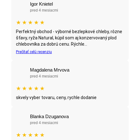
Igor Knietel
pred 4 mesiacmi
★
★
★
★
★
Perfektný obchod - výborné bezlepkové chleby, rôzne
šťavy, ryža Natural, kúpil som aj konzervovaný plod
chlebovníka za dobrú cenu. Rýchle...
Prečítať celú recenziu
Magdalena Mrvova
pred 4 mesiacmi
★
★
★
★
★
skvely vyber tovaru, ceny, rychle dodanie
Blanka Dzuganova
pred 4 mesiacmi
★
★
★
★
★