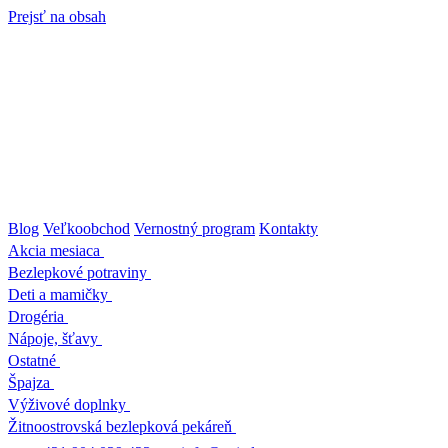
Prejsť na obsah
Blog
Veľkoobchod
Vernostný program
Kontakty
Akcia mesiaca
Bezlepkové potraviny
Deti a mamičky
Drogéria
Nápoje, šťavy
Ostatné
Špajza
Výživové doplnky
Žitnoostrovská bezlepková pekáreň