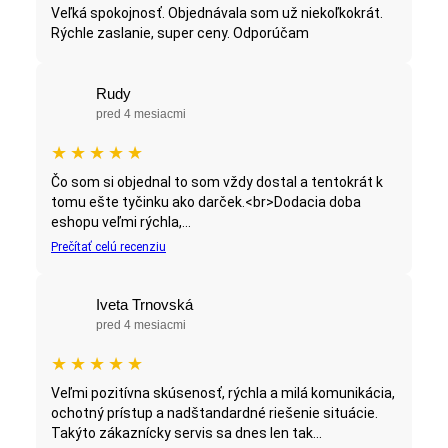
Veľká spokojnosť. Objednávala som už niekoľkokrát.
Rýchle zaslanie, super ceny. Odporúčam
Rudy
pred 4 mesiacmi
★
★
★
★
★
Čo som si objednal to som vždy dostal a tentokrát k
tomu ešte tyčinku ako darček.<br>Dodacia doba
eshopu veľmi rýchla,...
Prečítať celú recenziu
Iveta Trnovská
pred 4 mesiacmi
★
★
★
★
★
Veľmi pozitívna skúsenosť, rýchla a milá komunikácia,
ochotný prístup a nadštandardné riešenie situácie.
Takýto zákaznícky servis sa dnes len tak...