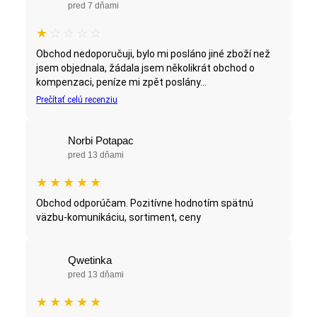
pred 7 dňami
★
☆
☆
☆
☆
Obchod nedoporučuji, bylo mi posláno jiné zboží než
jsem objednala, žádala jsem několikrát obchod o
kompenzaci, peníze mi zpět poslány...
Prečítať celú recenziu
Norbi Potapac
pred 13 dňami
★
★
★
★
★
Obchod odporúčam. Pozitívne hodnotím spätnú
väzbu-komunikáciu, sortiment, ceny
Qwetinka
pred 13 dňami
★
★
★
★
★