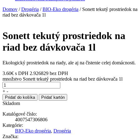
Domov
/
Drogéria
/
BIO-Eko drogéria
/ Sonett tekutý prostriedok na
riad bez dávkovača 1l
Sonett tekutý prostriedok na
riad bez dávkovača 1l
Ekologický prostriedok na riady, ale aj na čistenie celej domácnosti.
3.60
€
s DPH
2.926829 bez DPH
množstvo Sonett tekutý prostriedok na riad bez dávkovača 1l
+
-
Pridať do košíka
Pridať kartón
Skladom
Katalógové číslo:
4007547306806
Kategórie:
BIO-Eko drogéria
,
Drogéria
Značka: