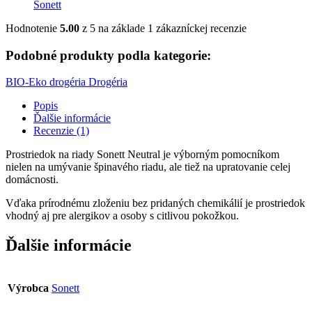
Sonett
Hodnotenie
5.00
z 5 na základe
1
zákazníckej recenzie
Podobné produkty podla kategorie:
BIO-Eko drogéria
Drogéria
Popis
Ďalšie informácie
Recenzie (1)
Prostriedok na riady Sonett Neutral je výborným pomocníkom
nielen na umývanie špinavého riadu, ale tiež na upratovanie celej
domácnosti.
Vďaka prírodnému zloženiu bez pridaných chemikálií je prostriedok
vhodný aj pre alergikov a osoby s citlivou pokožkou.
Ďalšie informácie
Výrobca
Sonett