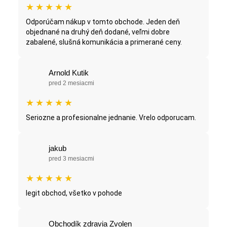
★
★
★
★
★
Odporúčam nákup v tomto obchode. Jeden deň
objednané na druhý deň dodané, veľmi dobre
zabalené, slušná komunikácia a primerané ceny.
Arnold Kutik
pred 2 mesiacmi
★
★
★
★
★
Seriozne a profesionalne jednanie. Vrelo odporucam.
jakub
pred 3 mesiacmi
★
★
★
★
★
legit obchod, všetko v pohode
Obchodík zdravia Zvolen