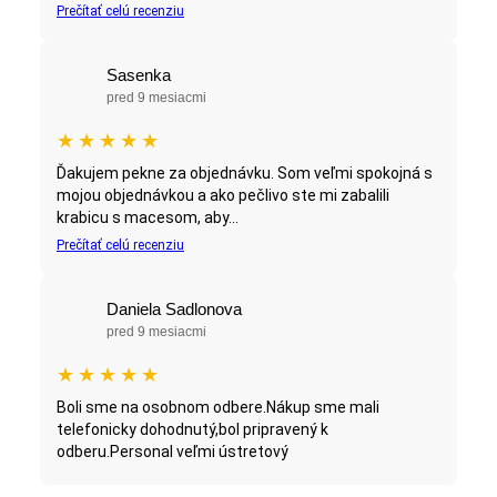
Prečítať celú recenziu
Sasenka
pred 9 mesiacmi
★
★
★
★
★
Ďakujem pekne za objednávku. Som veľmi spokojná s
mojou objednávkou a ako pečlivo ste mi zabalili
krabicu s macesom, aby...
Prečítať celú recenziu
Daniela Sadlonova
pred 9 mesiacmi
★
★
★
★
★
Boli sme na osobnom odbere.Nákup sme mali
telefonicky dohodnutý,bol pripravený k
odberu.Personal veľmi ústretový