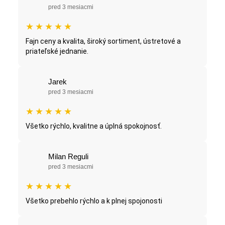
pred 3 mesiacmi
★
★
★
★
★
Fajn ceny a kvalita, široký sortiment, ústretové a
priateľské jednanie.
Jarek
pred 3 mesiacmi
★
★
★
★
★
Všetko rýchlo, kvalitne a úplná spokojnosť.
Milan Reguli
pred 3 mesiacmi
★
★
★
★
★
Všetko prebehlo rýchlo a k plnej spojonosti