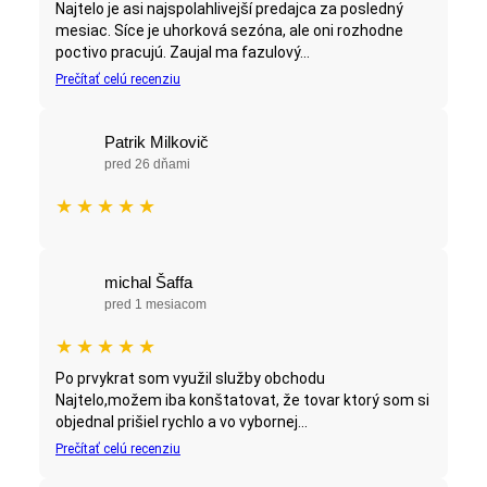
Najtelo je asi najspolahlivejší predajca za posledný
mesiac. Síce je uhorková sezóna, ale oni rozhodne
poctivo pracujú. Zaujal ma fazulový...
Prečítať celú recenziu
Patrik Milkovič
pred 26 dňami
★
★
★
★
★
michal Šaffa
pred 1 mesiacom
★
★
★
★
★
Po prvykrat som využil služby obchodu
Najtelo,možem iba konštatovat, že tovar ktorý som si
objednal prišiel rychlo a vo vybornej...
Prečítať celú recenziu