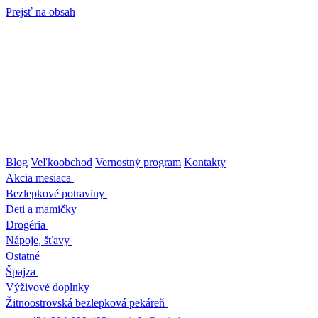
Prejsť na obsah
Blog
Veľkoobchod
Vernostný program
Kontakty
Akcia mesiaca
Bezlepkové potraviny
Deti a mamičky
Drogéria
Nápoje, šťavy
Ostatné
Špajza
Výživové doplnky
Žitnoostrovská bezlepková pekáreň