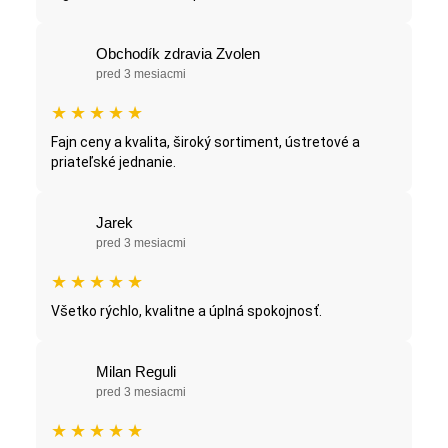
Obchodík zdravia Zvolen
pred 3 mesiacmi
★
★
★
★
★
Fajn ceny a kvalita, široký sortiment, ústretové a
priateľské jednanie.
Jarek
pred 3 mesiacmi
★
★
★
★
★
Všetko rýchlo, kvalitne a úplná spokojnosť.
Milan Reguli
pred 3 mesiacmi
★
★
★
★
★