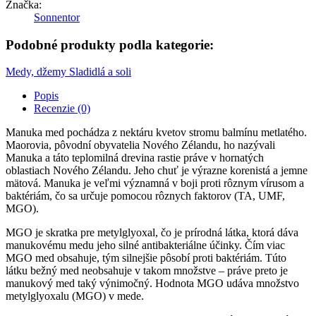
Značka:
Sonnentor
Podobné produkty podla kategorie:
Medy, džemy
Sladidlá a soli
Popis
Recenzie (0)
Manuka med pochádza z nektáru kvetov stromu balmínu metlatého.
Maorovia, pôvodní obyvatelia Nového Zélandu, ho nazývali
Manuka a táto teplomilná drevina rastie práve v hornatých
oblastiach Nového Zélandu. Jeho chuť je výrazne korenistá a jemne
mätová. Manuka je veľmi významná v boji proti rôznym vírusom a
baktériám, čo sa určuje pomocou rôznych faktorov (TA, UMF,
MGO).
MGO je skratka pre metylglyoxal, čo je prírodná látka, ktorá dáva
manukovému medu jeho silné antibakteriálne účinky. Čím viac
MGO med obsahuje, tým silnejšie pôsobí proti baktériám. Túto
látku bežný med neobsahuje v takom množstve – práve preto je
manukový med taký výnimočný. Hodnota MGO udáva množstvo
metylglyoxalu (MGO) v mede.