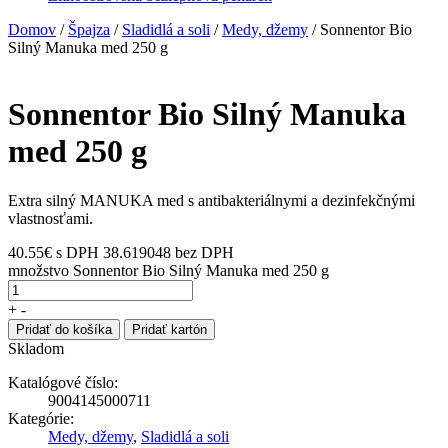
Domov
/
Špajza
/
Sladidlá a soli
/
Medy, džemy
/ Sonnentor Bio
Silný Manuka med 250 g
Sonnentor Bio Silný Manuka
med 250 g
Extra silný MANUKA med s antibakteriálnymi a dezinfekčnými
vlastnosťami.
40.55
€
s DPH
38.619048 bez DPH
množstvo Sonnentor Bio Silný Manuka med 250 g
+
-
Pridať do košíka
Pridať kartón
Skladom
Katalógové číslo:
9004145000711
Kategórie:
Medy, džemy
,
Sladidlá a soli