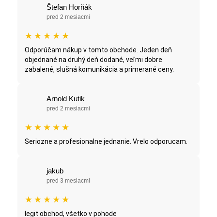
Štefan Horňák
pred 2 mesiacmi
★
★
★
★
★
Odporúčam nákup v tomto obchode. Jeden deň
objednané na druhý deň dodané, veľmi dobre
zabalené, slušná komunikácia a primerané ceny.
Arnold Kutik
pred 2 mesiacmi
★
★
★
★
★
Seriozne a profesionalne jednanie. Vrelo odporucam.
jakub
pred 3 mesiacmi
★
★
★
★
★
legit obchod, všetko v pohode