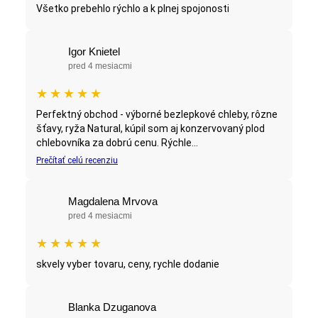
Všetko prebehlo rýchlo a k plnej spojonosti
Igor Knietel
pred 4 mesiacmi
★
★
★
★
★
Perfektný obchod - výborné bezlepkové chleby, rôzne
šťavy, ryža Natural, kúpil som aj konzervovaný plod
chlebovníka za dobrú cenu. Rýchle...
Prečítať celú recenziu
Magdalena Mrvova
pred 4 mesiacmi
★
★
★
★
★
skvely vyber tovaru, ceny, rychle dodanie
Blanka Dzuganova