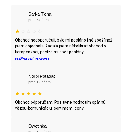
Sarka Ticha
pred 6 dňami
★
☆
☆
☆
☆
Obchod nedoporučuji, bylo mi posláno jiné zboží než
jsem objednala, žádala jsem několikrát obchod o
kompenzaci, peníze mi zpět poslány...
Prečítať celú recenziu
Norbi Potapac
pred 12 dňami
★
★
★
★
★
Obchod odporúčam. Pozitívne hodnotím spätnú
väzbu-komunikáciu, sortiment, ceny
Qwetinka
pred 12 dňami