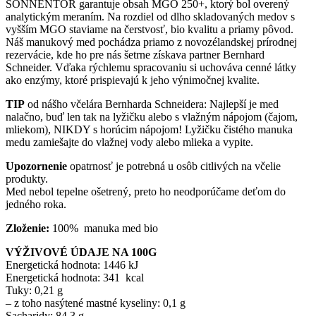
SONNENTOR garantuje obsah MGO 250+, ktorý bol overený
analytickým meraním. Na rozdiel od dlho skladovaných medov s
vyšším MGO staviame na čerstvosť, bio kvalitu a priamy pôvod.
Náš manukový med pochádza priamo z novozélandskej prírodnej
rezervácie, kde ho pre nás šetrne získava partner Bernhard
Schneider. Vďaka rýchlemu spracovaniu si uchováva cenné látky
ako enzýmy, ktoré prispievajú k jeho výnimočnej kvalite.
TIP
od nášho včelára Bernharda Schneidera: Najlepší je med
nalačno, buď len tak na lyžičku alebo s vlažným nápojom (čajom,
mliekom), NIKDY s horúcim nápojom! Lyžičku čistého manuka
medu zamiešajte do vlažnej vody alebo mlieka a vypite.
Upozornenie
opatrnosť je potrebná u osôb citlivých na včelie
produkty.
Med nebol tepelne ošetrený, preto ho neodporúčame deťom do
jedného roka.
Zloženie:
100% manuka med bio
VÝŽIVOVÉ ÚDAJE NA 100G
Energetická hodnota: 1446 kJ
Energetická hodnota: 341 kcal
Tuky: 0,21 g
– z toho nasýtené mastné kyseliny: 0,1 g
Sacharidy: 84,3 g