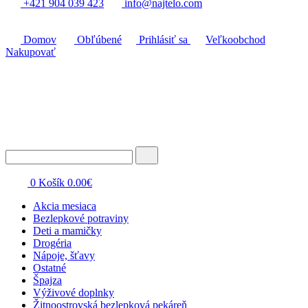
+421 904 039 423
info@najtelo.com
Domov
Obľúbené
Prihlásiť sa
Veľkoobchod
Nakupovať
0
Košík
0.00
€
Akcia mesiaca
Bezlepkové potraviny
Deti a mamičky
Drogéria
Nápoje, šťavy
Ostatné
Špajza
Výživové doplnky
Žitnoostrovská bezlepková pekáreň