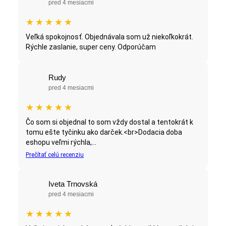
pred 4 mesiacmi
★
★
★
★
★
Veľká spokojnosť. Objednávala som už niekoľkokrát.
Rýchle zaslanie, super ceny. Odporúčam
Rudy
pred 4 mesiacmi
★
★
★
★
★
Čo som si objednal to som vždy dostal a tentokrát k
tomu ešte tyčinku ako darček.<br>Dodacia doba
eshopu veľmi rýchla,...
Prečítať celú recenziu
Iveta Trnovská
pred 4 mesiacmi
★
★
★
★
★