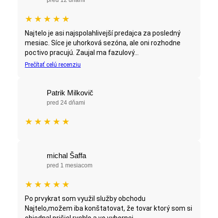
★
★
★
★
★
Najtelo je asi najspolahlivejší predajca za posledný
mesiac. Síce je uhorková sezóna, ale oni rozhodne
poctivo pracujú. Zaujal ma fazulový...
Prečítať celú recenziu
Patrik Milkovič
pred 24 dňami
★
★
★
★
★
michal Šaffa
pred 1 mesiacom
★
★
★
★
★
Po prvykrat som využil služby obchodu
Najtelo,možem iba konštatovat, že tovar ktorý som si
objednal prišiel rychlo a vo vybornej...