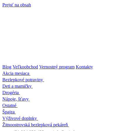
Prejsť na obsah
Blog
Veľkoobchod
Vernostný program
Kontakty
Akcia mesiaca
Bezlepkové potraviny
Deti a mamičky
Drogéria
Nápoje, šťavy
Ostatné
Špajza
Výživové doplnky
Žitnoostrovská bezlepková pekáreň