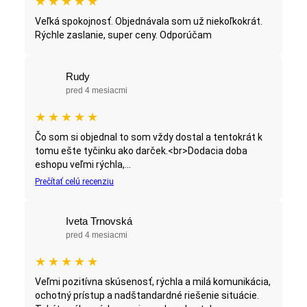
★
★
★
★
★
Veľká spokojnosť. Objednávala som už niekoľkokrát.
Rýchle zaslanie, super ceny. Odporúčam
Rudy
pred 4 mesiacmi
★
★
★
★
★
Čo som si objednal to som vždy dostal a tentokrát k
tomu ešte tyčinku ako darček.<br>Dodacia doba
eshopu veľmi rýchla,...
Prečítať celú recenziu
Iveta Trnovská
pred 4 mesiacmi
★
★
★
★
★
Veľmi pozitívna skúsenosť, rýchla a milá komunikácia,
ochotný prístup a nadštandardné riešenie situácie.