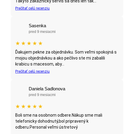
Takýto zákaznícky servis sa dnes len tak...
Prečítať celú recenziu
Sasenka
pred 9 mesiacmi
★
★
★
★
★
Ďakujem pekne za objednávku. Som veľmi spokojná s
mojou objednávkou a ako pečlivo ste mi zabalili
krabicu s macesom, aby...
Prečítať celú recenziu
Daniela Sadlonova
pred 9 mesiacmi
★
★
★
★
★
Boli sme na osobnom odbere.Nákup sme mali
telefonicky dohodnutý,bol pripravený k
odberu.Personal veľmi ústretový