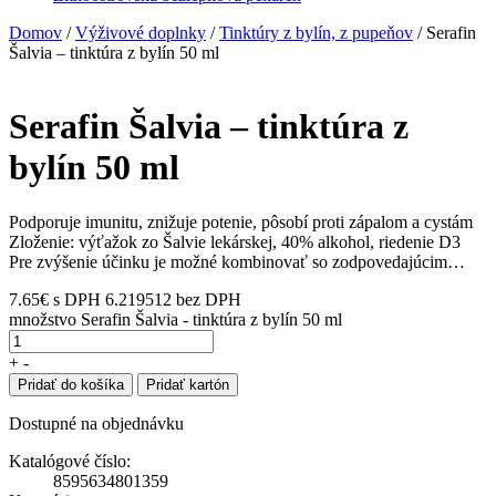
Domov
/
Výživové doplnky
/
Tinktúry z bylín, z pupeňov
/ Serafin
Šalvia – tinktúra z bylín 50 ml
Serafin Šalvia – tinktúra z
bylín 50 ml
Podporuje imunitu, znižuje potenie, pôsobí proti zápalom a cystám
Zloženie: výťažok zo Šalvie lekárskej, 40% alkohol, riedenie D3
Pre zvýšenie účinku je možné kombinovať so zodpovedajúcim…
7.65
€
s DPH
6.219512 bez DPH
množstvo Serafin Šalvia - tinktúra z bylín 50 ml
+
-
Pridať do košíka
Pridať kartón
Dostupné na objednávku
Katalógové číslo:
8595634801359