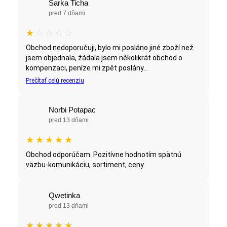
Sarka Ticha
pred 7 dňami
★
☆
☆
☆
☆
Obchod nedoporučuji, bylo mi posláno jiné zboží než
jsem objednala, žádala jsem několikrát obchod o
kompenzaci, peníze mi zpět poslány...
Prečítať celú recenziu
Norbi Potapac
pred 13 dňami
★
★
★
★
★
Obchod odporúčam. Pozitívne hodnotím spätnú
väzbu-komunikáciu, sortiment, ceny
Qwetinka
pred 13 dňami
★
★
★
★
★