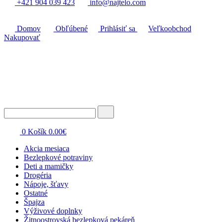
+421 904 039 423
info@najtelo.com
Domov
Obľúbené
Prihlásiť sa
Veľkoobchod
Nakupovať
0
Košík
0.00
€
Akcia mesiaca
Bezlepkové potraviny
Deti a mamičky
Drogéria
Nápoje, šťavy
Ostatné
Špajza
Výživové doplnky
Žitnoostrovská bezlepková pekáreň