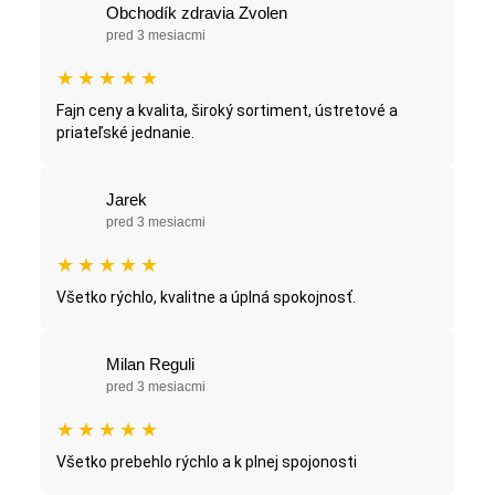
Obchodík zdravia Zvolen
pred 3 mesiacmi
★
★
★
★
★
Fajn ceny a kvalita, široký sortiment, ústretové a
priateľské jednanie.
Jarek
pred 3 mesiacmi
★
★
★
★
★
Všetko rýchlo, kvalitne a úplná spokojnosť.
Milan Reguli
pred 3 mesiacmi
★
★
★
★
★
Všetko prebehlo rýchlo a k plnej spojonosti