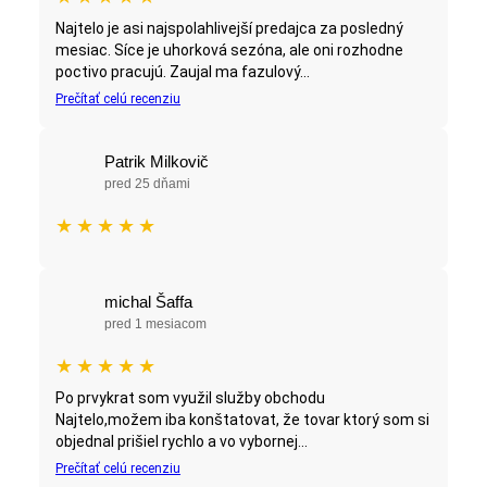
Najtelo je asi najspolahlivejší predajca za posledný
mesiac. Síce je uhorková sezóna, ale oni rozhodne
poctivo pracujú. Zaujal ma fazulový...
Prečítať celú recenziu
Patrik Milkovič
pred 25 dňami
★
★
★
★
★
michal Šaffa
pred 1 mesiacom
★
★
★
★
★
Po prvykrat som využil služby obchodu
Najtelo,možem iba konštatovat, že tovar ktorý som si
objednal prišiel rychlo a vo vybornej...
Prečítať celú recenziu