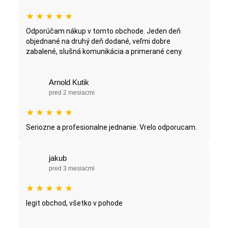
★
★
★
★
★
Odporúčam nákup v tomto obchode. Jeden deň
objednané na druhý deň dodané, veľmi dobre
zabalené, slušná komunikácia a primerané ceny.
Arnold Kutik
pred 2 mesiacmi
★
★
★
★
★
Seriozne a profesionalne jednanie. Vrelo odporucam.
jakub
pred 3 mesiacmi
★
★
★
★
★
legit obchod, všetko v pohode