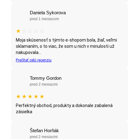
Daniela Sykorova
pred 1 mesiacom
★
☆
☆
☆
☆
Moja skúsenosť s týmto e-shopom bola, žiaľ, veľmi
sklamaním, o to viac, že som u nich v minulosti už
nakupovala...
Prečítať celú recenziu
Tommy Gordon
pred 2 mesiacmi
★
★
★
★
★
Perfektný obchod, produkty a dokonale zabalená
zásielka
Štefan Horňák
pred 2 mesiacmi