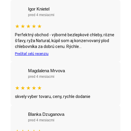
Igor Knietel
pred 4 mesiacmi
★
★
★
★
★
Perfektný obchod - výborné bezlepkové chleby, rôzne
šťavy, ryža Natural, kúpil som aj konzervovaný plod
chlebovníka za dobrú cenu. Rýchle...
Prečítať celú recenziu
Magdalena Mrvova
pred 4 mesiacmi
★
★
★
★
★
skvely vyber tovaru, ceny, rychle dodanie
Blanka Dzuganova
pred 4 mesiacmi