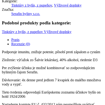
Kategórie:
Tinktúry z bylín, z pupeňov
,
Výživové doplnky
Značka:
Serafin byliny s.r.o.
Podobné produkty podla kategorie:
Tinktúry z bylín, z pupeňov
Výživové doplnky
Popis
Recenzie (0)
Podporuje imunitu, znižuje potenie, pôsobí proti zápalom a cystám
Zloženie: výťažok zo Šalvie lekárskej, 40% alkohol, riedenie D3
Pre zvýšenie účinku je možné kombinovať so zodpovedajúcim
bylinným čajom Serafin.
Dávkovanie: 4x denne pred jedlom 7 kvapiek do malého množstva
vody a vypiť.
Tieto tvrdenia odpovedajú Európskemu zoznamu účinkov bylín on
hold 1924/2006
Nariadenie komisie EU č. 432/2012 nám neumožňuje uvádzať