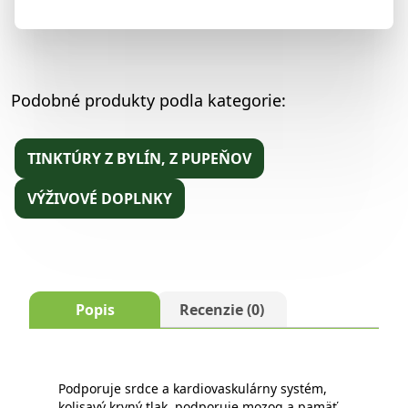
Podobné produkty podla kategorie:
TINKTÚRY Z BYLÍN, Z PUPEŇOV
VÝŽIVOVÉ DOPLNKY
Popis
Recenzie (0)
Podporuje srdce a kardiovaskulárny systém,
kolisavý krvný tlak, podporuje mozog a pamäť,