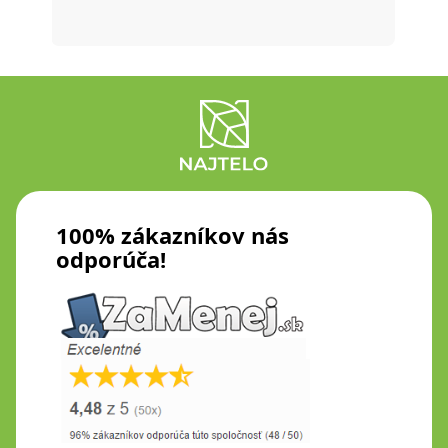
Prečí
100% zákazníkov nás
odporúča!