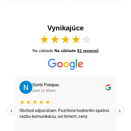
Vynikajúce
★
★
★
★
☆
Na základe
Na základe
61 recenzií
Norbi Potapac
pred 12 dňami
★
★
★
★
★
★
‹
›
oží
Obchod odporúčam. Pozitívne hodnotím spätnú
Najt
väzbu-komunikáciu, sortiment, ceny
posl
...
oni 
fazu