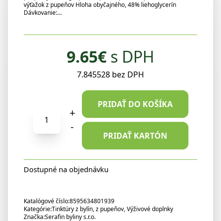
výťažok z pupeňov Hloha obyčajného, 48% liehoglycerín
Dávkovanie:…
9.65
€
s DPH
7.845528 bez DPH
PRIDAŤ DO KOŠÍKA
množstvo
+
Serafin
-
Hloh
PRIDAŤ KARTÓN
-
tinktúra
Dostupné na objednávku
z
pupeňov
50
Katalógové číslo:
8595634801939
ml
Kategórie:
Tinktúry z bylín, z pupeňov
,
Výživové doplnky
Značka:
Serafin byliny s.r.o.