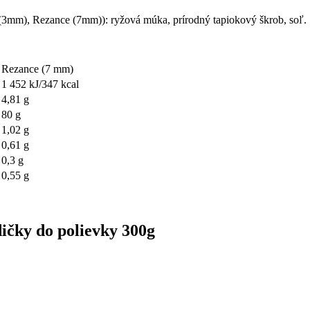
 (3mm), Rezance (7mm)): ryžová múka, prírodný tapiokový škrob, soľ.
Rezance (7 mm)
1 452 kJ/347 kcal
4,81 g
80 g
1,02 g
0,61 g
0,3 g
0,55 g
ičky do polievky 300g