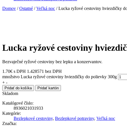
Domov
/
Ostatné
/
Veľká noc
/ Lucka ryžové cestoviny hviezdičky d
Lucka ryžové cestoviny hviezdi
Bezvaječné ryžové cestoviny bez lepku a konzervantov.
1.70
€
s DPH
1.428571 bez DPH
množstvo Lucka ryžové cestoviny hviezdičky do polievky 300g
+
-
Pridať do košíka
Pridať kartón
Skladom
Katalógové číslo:
8936021031933
Kategórie:
Bezlepkové cestoviny
,
Bezlepkové potraviny
,
Veľká noc
Značka: