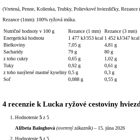
(Vretená, Penne, Kolienka, Trubky, Polievkové hviezdičky, Rezance
Rezance (1mm): 100% ryžová múka.
Nutričné hodnoty v 100 g
Rezance (1 mm)
Rezance (3 mm)
Energetická hodnota
1 477 kJ/353 kcal
1 452 kJ/347 kcal
Bielkoviny
7,05 g
4,81 g
Sacharidy
79 g
80 g
z toho cukry
0,65 g
1,02 g
Tuky
0,92 g
0,61 g
z toho nasýtené mastné kyseliny
0,5 g
0,3 g
Soľ
0,088 g
0,55 g
4 recenzie k
Lucka ryžové cestoviny hviezd
Hodnotenie
5
z 5
Alžbeta Baloghová
(overený zákazník)
–
15. júna 2026
Hodnotenie
5
z 5