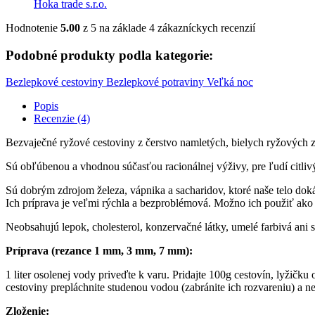
Hoka trade s.r.o.
Hodnotenie
5.00
z 5 na základe
4
zákazníckych recenzií
Podobné produkty podla kategorie:
Bezlepkové cestoviny
Bezlepkové potraviny
Veľká noc
Popis
Recenzie (4)
Bezvaječné ryžové cestoviny z čerstvo namletých, bielych ryžových z
Sú obľúbenou a vhodnou súčasťou racionálnej výživy, pre ľudí citliv
Sú dobrým zdrojom železa, vápnika a sacharidov, ktoré naše telo do
Ich príprava je veľmi rýchla a bezproblémová. Možno ich použiť ako p
Neobsahujú lepok, cholesterol, konzervačné látky, umelé farbivá ani
Príprava (rezance 1 mm, 3 mm, 7 mm):
1 liter osolenej vody priveďte k varu. Pridajte 100g cestovín, lyžič
cestoviny prepláchnite studenou vodou (zabránite ich rozvareniu) a n
Zloženie: