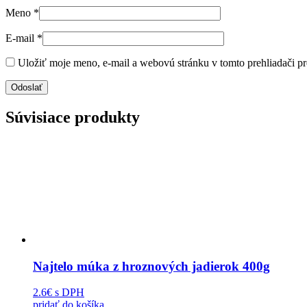
Meno
*
E-mail
*
Uložiť moje meno, e-mail a webovú stránku v tomto prehliadači p
Súvisiace produkty
Najtelo múka z hroznových jadierok 400g
2.6€
s DPH
pridať do košíka