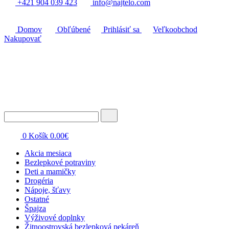
+421 904 039 423
info@najtelo.com
Domov
Obľúbené
Prihlásiť sa
Veľkoobchod
Nakupovať
0
Košík
0.00
€
Akcia mesiaca
Bezlepkové potraviny
Deti a mamičky
Drogéria
Nápoje, šťavy
Ostatné
Špajza
Výživové doplnky
Žitnoostrovská bezlepková pekáreň