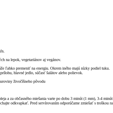
ŕn.
ých na lepok, vegetariánov aj vegánov.
káže ľahko premeniť na energiu. Okrem iného majú nízky podiel tuku.
rílohu, hlavné jedlo, súčasť šalátov alebo polievok.
 suroviny živočíšneho pôvodu
ku oleja a za občasného miešania varte po dobu 3 minút (1 mm), 3-4 min
echajte odkvapkať. Pred servírovaním odporúčame zmiešať s troškou ras