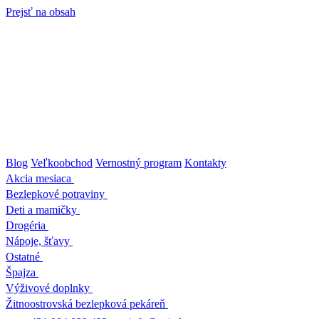
Prejsť na obsah
Blog
Veľkoobchod
Vernostný program
Kontakty
Akcia mesiaca
Bezlepkové potraviny
Deti a mamičky
Drogéria
Nápoje, šťavy
Ostatné
Špajza
Výživové doplnky
Žitnoostrovská bezlepková pekáreň