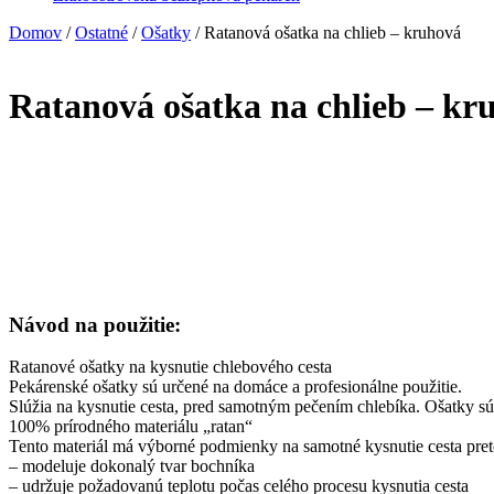
Domov
/
Ostatné
/
Ošatky
/ Ratanová ošatka na chlieb – kruhová
Ratanová ošatka na chlieb – kr
Návod na použitie:
Ratanové ošatky na kysnutie chlebového cesta
Pekárenské ošatky sú určené na domáce a profesionálne použitie.
Slúžia na kysnutie cesta, pred samotným pečením chlebíka. Ošatky s
100% prírodného materiálu „ratan“
Tento materiál má výborné podmienky na samotné kysnutie cesta pret
– modeluje dokonalý tvar bochníka
– udržuje požadovanú teplotu počas celého procesu kysnutia cesta