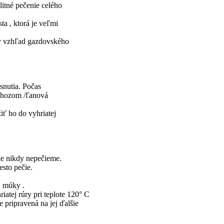
litné pečenie celého
a , ktorá je veľmi
ný vzhľad gazdovského
snutia. Počas
ehozom /ľanová
iť ho do vyhriatej
ke nikdy nepečieme.
esto pečie.
j múky .
iatej rúry pri teplote 120° C
 pripravená na jej ďalšie