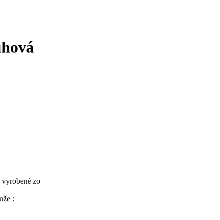
uhová
ú vyrobené zo
ože :