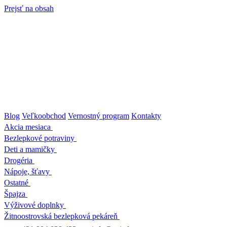
Prejsť na obsah
Blog
Veľkoobchod
Vernostný program
Kontakty
Akcia mesiaca
Bezlepkové potraviny
Deti a mamičky
Drogéria
Nápoje, šťavy
Ostatné
Špajza
Výživové doplnky
Žitnoostrovská bezlepková pekáreň