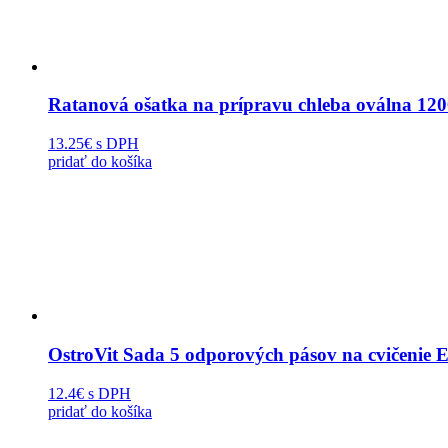
Ratanová ošatka na prípravu chleba oválna 12
13.25€
s DPH
pridať do košíka
OstroVit Sada 5 odporových pásov na cvičenie 
12.4€
s DPH
pridať do košíka