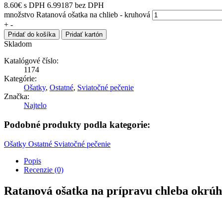
8.60
€
s DPH
6.99187 bez DPH
množstvo Ratanová ošatka na chlieb - kruhová
+
-
Pridať do košíka
Pridať kartón
Skladom
Katalógové číslo:
1174
Kategórie:
Ošatky
,
Ostatné
,
Sviatočné pečenie
Značka:
Najtelo
Podobné produkty podla kategorie:
Ošatky
Ostatné
Sviatočné pečenie
Popis
Recenzie (0)
Ratanová ošatka na prípravu chleba okrúh