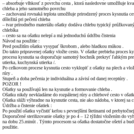
– absorbuje vlhkosť z povrchu cesta , ktorá nasledovne umožňuje kva
chleba a jeho samotného povrchu
– zachovaná rovnaká teplota umožňuje prirodzený proces kysnutia cest
dôležitá pri pečení chleba
– tvar prírodného materiálu ošatky dodáva chlebu typický prúžkova
chlebíka
– cesto sa na ošatku nelepí a má jednoduchú údržbu čistenia
Návod na použitie :
Pred použitím ošatku vysypať škrobom , alebo hladkou múkou .
Do takto pripravenej ošatky vložte cesto. V ošatke prebieha proces ky
procesu kysnutia sa doporučuje samotný bochník prekryť ľahkým pr
utierka, kuchynská utierka /.
Po celkovom procese kysnutia cesto vyklopiť z ošatky na plech a vlož
rúry .
Stupeň a doba pečenia je individuálna a závisí od danej receptúry .
POZOR !
Ošatky sa používajú len na kysnutie a formovanie chleba .
Ošatku nikdy nevkladáme do rozpálenej rúry a chlebové cesto v ošat
Ošatka slúži výhradne na kysnutie cesta, nie ako nádoba, v ktorej sa c
Údržba a čistenie ošatiek :
Po použití ošatku vyčistiť kefou s pevnejšími štetinami od prebytočne
Doporučené sterilizovanie ošatky je po 4 – 12 týždni vložením do vyhr
na dobu 25.minút . Týmto procesom sa ošatka dostatočne ošetrí a bude
použitie.