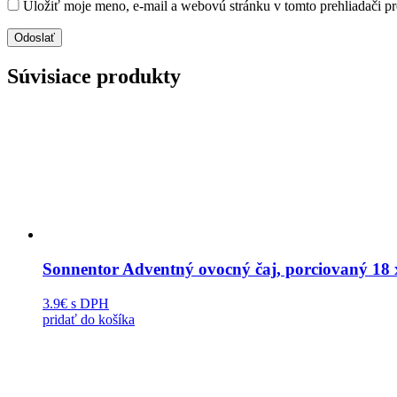
Uložiť moje meno, e-mail a webovú stránku v tomto prehliadači p
Súvisiace produkty
Sonnentor Adventný ovocný čaj, porciovaný 18 x
3.9€
s DPH
pridať do košíka