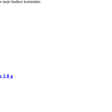
re moje budúce komentáre.
 2,8 g