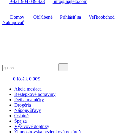
+421 904 039 423
info@najtelo.com
Domov
Obľúbené
Prihlásiť sa
Veľkoobchod
Nakupovať
0
Košík
0.00
€
Akcia mesiaca
Bezlepkové potraviny
Deti a mamičky
Drogéria
Nápoje, šťavy
Ostatné
Špajza
Výživové doplnky
Žitnoostrovská bezlepková pekáreň