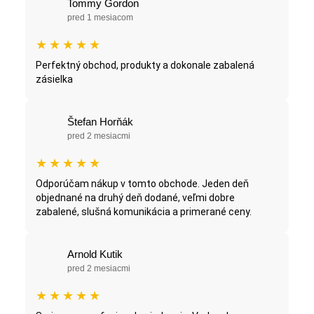
Tommy Gordon
pred 1 mesiacom
★
★
★
★
★
Perfektný obchod, produkty a dokonale zabalená
zásielka
Štefan Horňák
pred 2 mesiacmi
★
★
★
★
★
Odporúčam nákup v tomto obchode. Jeden deň
objednané na druhý deň dodané, veľmi dobre
zabalené, slušná komunikácia a primerané ceny.
Arnold Kutik
pred 2 mesiacmi
★
★
★
★
★