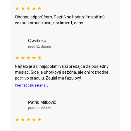
★
★
★
★
★
Obchod odporúčam. Pozitívne hodnotím spätnú
väzbu-komunikáciu, sortiment, ceny
Qwetinka
pred 11 dňami
★
★
★
★
★
Najtelo je asi najspolahlivejší predajca za posledný
mesiac. Síce je uhorková sezóna, ale oni rozhodne
poctivo pracujú. Zaujal ma fazulový...
Prečítať celú recenziu
Patrik Milkovič
pred 23 dňami
★
★
★
★
★