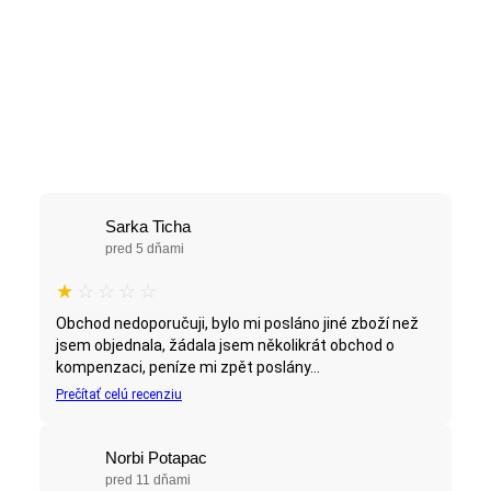
Sarka Ticha
pred 5 dňami
★
☆
☆
☆
☆
Obchod nedoporučuji, bylo mi posláno jiné zboží než
jsem objednala, žádala jsem několikrát obchod o
kompenzaci, peníze mi zpět poslány...
Prečítať celú recenziu
Norbi Potapac
pred 11 dňami