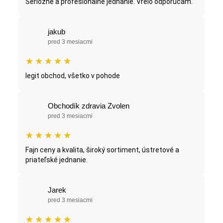
Seriozne a profesionalne jednanie. Vrelo odporucam.
jakub
pred 3 mesiacmi
★
★
★
★
★
legit obchod, všetko v pohode
Obchodík zdravia Zvolen
pred 3 mesiacmi
★
★
★
★
★
Fajn ceny a kvalita, široký sortiment, ústretové a
priateľské jednanie.
Jarek
pred 3 mesiacmi
★
★
★
★
★