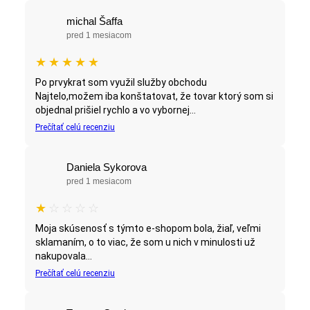
michal Šaffa
pred 1 mesiacom
★
★
★
★
★
Po prvykrat som využil služby obchodu
Najtelo,možem iba konštatovat, že tovar ktorý som si
objednal prišiel rychlo a vo vybornej...
Prečítať celú recenziu
Daniela Sykorova
pred 1 mesiacom
★
☆
☆
☆
☆
Moja skúsenosť s týmto e-shopom bola, žiaľ, veľmi
sklamaním, o to viac, že som u nich v minulosti už
nakupovala...
Prečítať celú recenziu