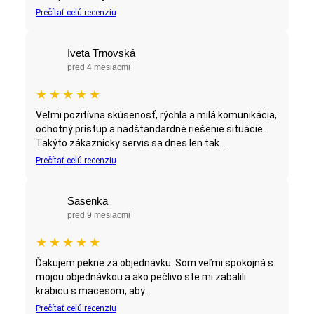
Prečítať celú recenziu
Iveta Trnovská
pred 4 mesiacmi
★
★
★
★
★
Veľmi pozitívna skúsenosť, rýchla a milá komunikácia,
ochotný prístup a nadštandardné riešenie situácie.
Takýto zákaznícky servis sa dnes len tak...
Prečítať celú recenziu
Sasenka
pred 9 mesiacmi
★
★
★
★
★
Ďakujem pekne za objednávku. Som veľmi spokojná s
mojou objednávkou a ako pečlivo ste mi zabalili
krabicu s macesom, aby...
Prečítať celú recenziu