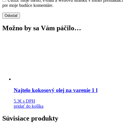
Uložiť moje meno, e-mail a webovú stránku v tomto prehliadači
pre moje budúce komentáre.
Možno by sa Vám páčilo…
Najtelo kokosový olej na varenie 1 l
5.3€
s DPH
pridať do košíka
Súvisiace produkty