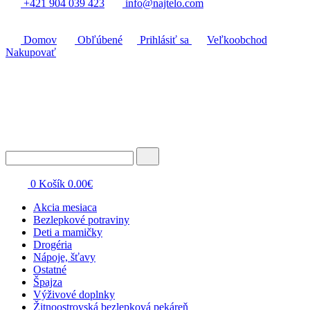
+421 904 039 423
info@najtelo.com
Domov
Obľúbené
Prihlásiť sa
Veľkoobchod
Nakupovať
0
Košík
0.00
€
Akcia mesiaca
Bezlepkové potraviny
Deti a mamičky
Drogéria
Nápoje, šťavy
Ostatné
Špajza
Výživové doplnky
Žitnoostrovská bezlepková pekáreň