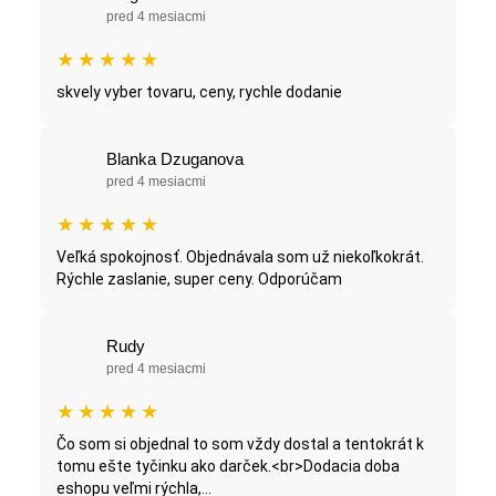
pred 4 mesiacmi
★
★
★
★
★
skvely vyber tovaru, ceny, rychle dodanie
Blanka Dzuganova
pred 4 mesiacmi
★
★
★
★
★
Veľká spokojnosť. Objednávala som už niekoľkokrát.
Rýchle zaslanie, super ceny. Odporúčam
Rudy
pred 4 mesiacmi
★
★
★
★
★
Čo som si objednal to som vždy dostal a tentokrát k
tomu ešte tyčinku ako darček.<br>Dodacia doba
eshopu veľmi rýchla,...