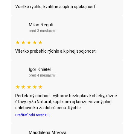
Všetko rýchlo, kvalitne a úplná spokojnosť.
Milan Reguli
pred 3 mesiacmi
★
★
★
★
★
Všetko prebehlo rýchlo a k plnej spojonosti
Igor Knietel
pred 4 mesiacmi
★
★
★
★
★
Perfektný obchod - výborné bezlepkové chleby, rôzne
šťavy, ryža Natural, kúpil som aj konzervovaný plod
chlebovníka za dobrú cenu. Rýchle...
Prečítať celú recenziu
Magdalena Mrvova