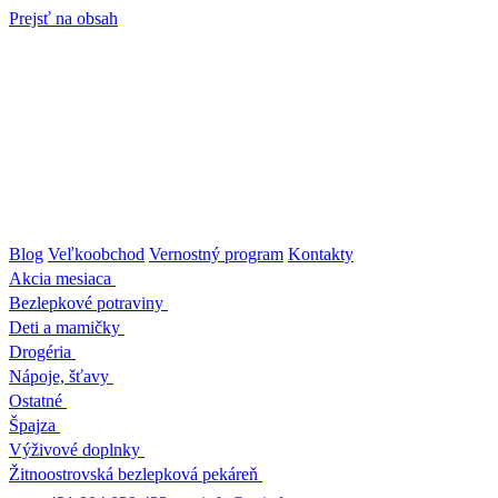
Prejsť na obsah
Blog
Veľkoobchod
Vernostný program
Kontakty
Akcia mesiaca
Bezlepkové potraviny
Deti a mamičky
Drogéria
Nápoje, šťavy
Ostatné
Špajza
Výživové doplnky
Žitnoostrovská bezlepková pekáreň