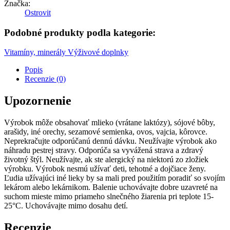
Značka:
Ostrovit
Podobné produkty podla kategorie:
Vitamíny, minerály
Výživové doplnky
Popis
Recenzie (0)
Upozornenie
Výrobok môže obsahovať mlieko (vrátane laktózy), sójové bôby,
arašidy, iné orechy, sezamové semienka, ovos, vajcia, kôrovce.
Neprekračujte odporúčanú dennú dávku. Neužívajte výrobok ako
náhradu pestrej stravy. Odporúča sa vyvážená strava a zdravý
životný štýl. Neužívajte, ak ste alergický na niektorú zo zložiek
výrobku. Výrobok nesmú užívať deti, tehotné a dojčiace ženy.
Ľudia užívajúci iné lieky by sa mali pred použitím poradiť so svojím
lekárom alebo lekárnikom. Balenie uchovávajte dobre uzavreté na
suchom mieste mimo priameho slnečného žiarenia pri teplote 15-
25°C. Uchovávajte mimo dosahu detí.
Recenzie