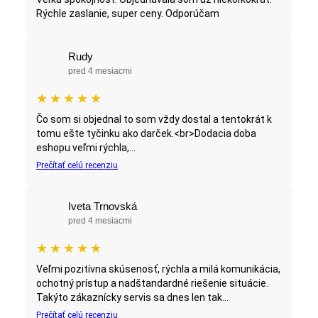
Rýchle zaslanie, super ceny. Odporúčam
Rudy
pred 4 mesiacmi
★
★
★
★
★
Čo som si objednal to som vždy dostal a tentokrát k
tomu ešte tyčinku ako darček.<br>Dodacia doba
eshopu veľmi rýchla,...
Prečítať celú recenziu
Iveta Trnovská
pred 4 mesiacmi
★
★
★
★
★
Veľmi pozitívna skúsenosť, rýchla a milá komunikácia,
ochotný prístup a nadštandardné riešenie situácie.
Takýto zákaznícky servis sa dnes len tak...
Prečítať celú recenziu