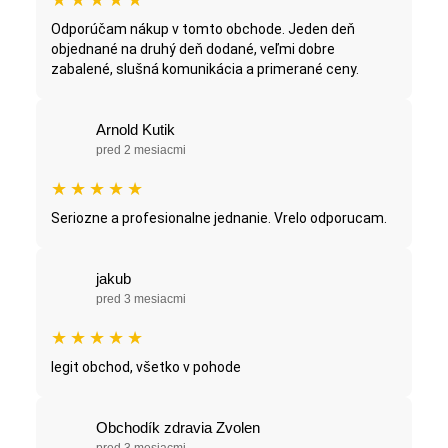
Odporúčam nákup v tomto obchode. Jeden deň
objednané na druhý deň dodané, veľmi dobre
zabalené, slušná komunikácia a primerané ceny.
Arnold Kutik
pred 2 mesiacmi
★
★
★
★
★
Seriozne a profesionalne jednanie. Vrelo odporucam.
jakub
pred 3 mesiacmi
★
★
★
★
★
legit obchod, všetko v pohode
Obchodík zdravia Zvolen
pred 3 mesiacmi