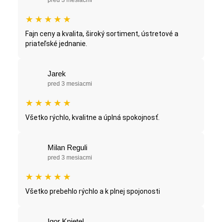
★
★
★
★
★
Fajn ceny a kvalita, široký sortiment, ústretové a
priateľské jednanie.
Jarek
pred 3 mesiacmi
★
★
★
★
★
Všetko rýchlo, kvalitne a úplná spokojnosť.
Milan Reguli
pred 3 mesiacmi
★
★
★
★
★
Všetko prebehlo rýchlo a k plnej spojonosti
Igor Knietel