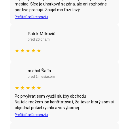
mesiac. Síce je uhorková sezóna, ale oni rozhodne
poctivo pracujú. Zaujal ma fazulový...
Prečítať celú recenziu
Patrik Milkovič
pred 26 dňami
★
★
★
★
★
michal Šaffa
pred 1 mesiacom
★
★
★
★
★
Po prvykrat som využil služby obchodu
Najtelo,možem iba konštatovat, že tovar ktorý som si
objednal prišiel rychlo a vo vybornej...
Prečítať celú recenziu