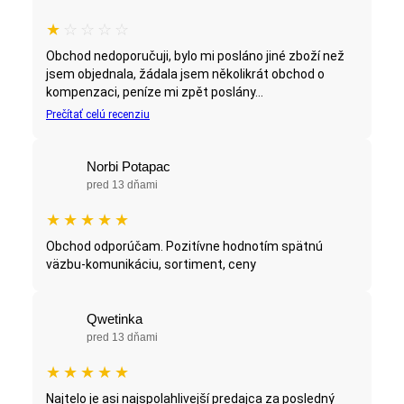
★
☆
☆
☆
☆
Obchod nedoporučuji, bylo mi posláno jiné zboží než
jsem objednala, žádala jsem několikrát obchod o
kompenzaci, peníze mi zpět poslány...
Prečítať celú recenziu
Norbi Potapac
pred 13 dňami
★
★
★
★
★
Obchod odporúčam. Pozitívne hodnotím spätnú
väzbu-komunikáciu, sortiment, ceny
Qwetinka
pred 13 dňami
★
★
★
★
★
Najtelo je asi najspolahlivejší predajca za posledný