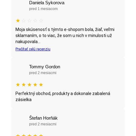
Daniela Sykorova
pred 1 mesiacom
★
☆
☆
☆
☆
Moja skúsenosť s týmto e-shopom bola, žiaľ, veľmi
sklamaním, o to viac, že som u nich v minulosti už
nakupovala...
Prečítať celú recenziu
Tommy Gordon
pred 2 mesiacmi
★
★
★
★
★
Perfektný obchod, produkty a dokonale zabalená
zásielka
Štefan Horňák
pred 2 mesiacmi
★
★
★
★
★