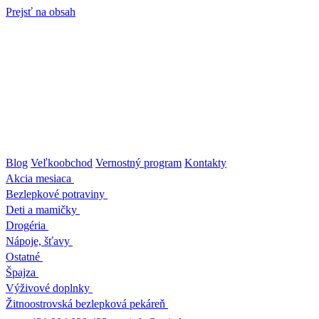
Prejsť na obsah
Blog
Veľkoobchod
Vernostný program
Kontakty
Akcia mesiaca
Bezlepkové potraviny
Deti a mamičky
Drogéria
Nápoje, šťavy
Ostatné
Špajza
Výživové doplnky
Žitnoostrovská bezlepková pekáreň