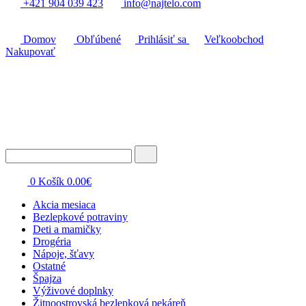
+421 904 039 423
info@najtelo.com
Domov
Obľúbené
Prihlásiť sa
Veľkoobchod
Nakupovať
0
Košík
0.00
€
Akcia mesiaca
Bezlepkové potraviny
Deti a mamičky
Drogéria
Nápoje, šťavy
Ostatné
Špajza
Výživové doplnky
Žitnoostrovská bezlepková pekáreň