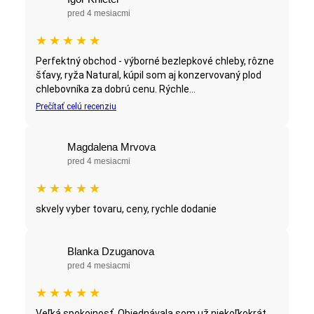
pred 4 mesiacmi
★
★
★
★
★
Perfektný obchod - výborné bezlepkové chleby, rôzne
šťavy, ryža Natural, kúpil som aj konzervovaný plod
chlebovníka za dobrú cenu. Rýchle...
Prečítať celú recenziu
Magdalena Mrvova
pred 4 mesiacmi
★
★
★
★
★
skvely vyber tovaru, ceny, rychle dodanie
Blanka Dzuganova
pred 4 mesiacmi
★
★
★
★
★
Veľká spokojnosť. Objednávala som už niekoľkokrát.