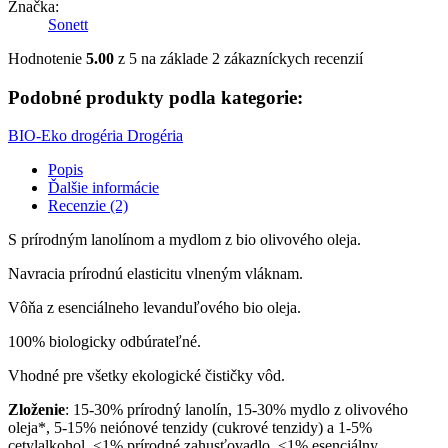
Značka:
Sonett
Hodnotenie
5.00
z 5 na základe
2
zákazníckych recenzií
Podobné produkty podla kategorie:
BIO-Eko drogéria
Drogéria
Popis
Ďalšie informácie
Recenzie (2)
S prírodným lanolínom a mydlom z bio olivového oleja.
Navracia prírodnú elasticitu vlneným vláknam.
Vôňa z esenciálneho levanduľového bio oleja.
100% biologicky odbúrateľné.
Vhodné pre všetky ekologické čističky vôd.
Zloženie
: 15-30% prírodný lanolín, 15-30% mydlo z olivového
oleja*, 5-15% neiónové tenzidy (cukrové tenzidy) a 1-5%
cetylalkohol, <1% prírodné zahusťovadlo, <1% esenciálny