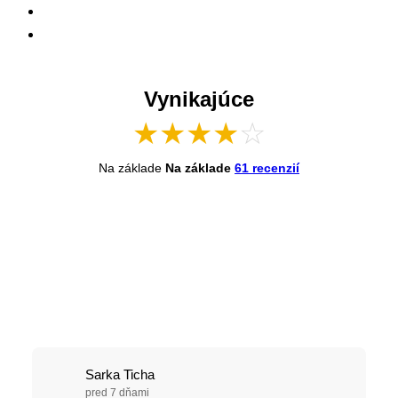
Vynikajúce
★
★
★
★
☆
Na základe
Na základe
61 recenzií
Sarka Ticha
pred 7 dňami