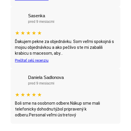
Sasenka
pred 9 mesiacmi
★
★
★
★
★
Ďakujem pekne za objednávku. Som veľmi spokojná s
mojou objednávkou a ako pečlivo ste mi zabalili
krabicu s macesom, aby...
Prečítať celú recenziu
Daniela Sadlonova
pred 9 mesiacmi
★
★
★
★
★
Boli sme na osobnom odbere.Nákup sme mali
telefonicky dohodnutý,bol pripravený k
odberu.Personal veľmi ústretový