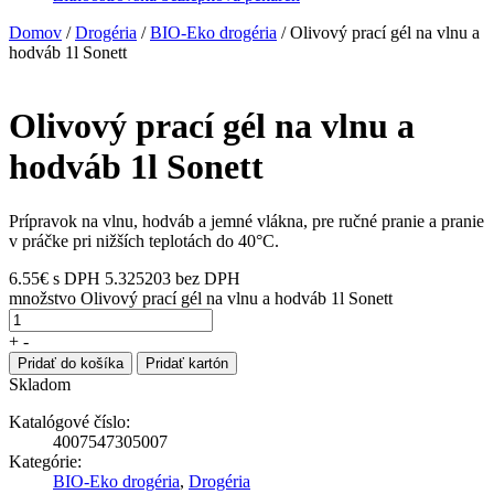
Domov
/
Drogéria
/
BIO-Eko drogéria
/ Olivový prací gél na vlnu a
hodváb 1l Sonett
Olivový prací gél na vlnu a
hodváb 1l Sonett
Prípravok na vlnu, hodváb a jemné vlákna, pre ručné pranie a pranie
v práčke pri nižších teplotách do 40°C.
6.55
€
s DPH
5.325203 bez DPH
množstvo Olivový prací gél na vlnu a hodváb 1l Sonett
+
-
Pridať do košíka
Pridať kartón
Skladom
Katalógové číslo:
4007547305007
Kategórie:
BIO-Eko drogéria
,
Drogéria