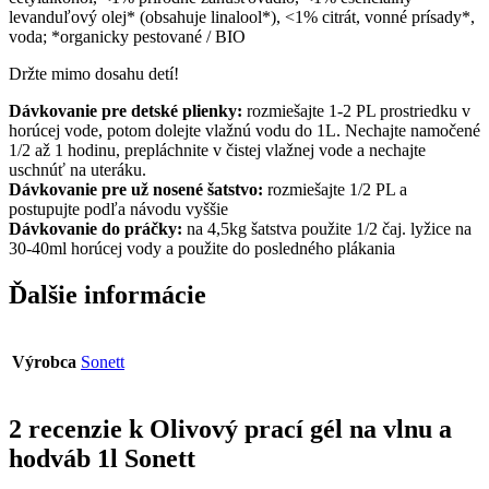
levanduľový olej* (obsahuje linalool*), <1% citrát, vonné prísady*,
voda; *organicky pestované / BIO
Držte mimo dosahu detí!
Dávkovanie pre detské plienky:
rozmiešajte 1-2 PL prostriedku v
horúcej vode, potom dolejte vlažnú vodu do 1L. Nechajte namočené
1/2 až 1 hodinu, prepláchnite v čistej vlažnej vode a nechajte
uschnúť na uteráku.
Dávkovanie pre už nosené šatstvo:
rozmiešajte 1/2 PL a
postupujte podľa návodu vyššie
Dávkovanie do práčky:
na 4,5kg šatstva použite 1/2 čaj. lyžice na
30-40ml horúcej vody a použite do posledného plákania
Ďalšie informácie
Výrobca
Sonett
2 recenzie k
Olivový prací gél na vlnu a
hodváb 1l Sonett