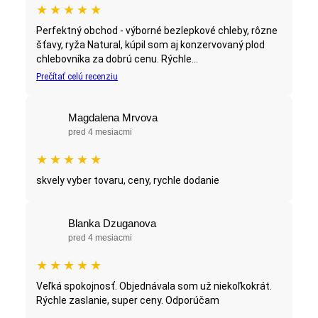
★
★
★
★
★
Perfektný obchod - výborné bezlepkové chleby, rôzne
šťavy, ryža Natural, kúpil som aj konzervovaný plod
chlebovníka za dobrú cenu. Rýchle...
Prečítať celú recenziu
Magdalena Mrvova
pred 4 mesiacmi
★
★
★
★
★
skvely vyber tovaru, ceny, rychle dodanie
Blanka Dzuganova
pred 4 mesiacmi
★
★
★
★
★
Veľká spokojnosť. Objednávala som už niekoľkokrát.
Rýchle zaslanie, super ceny. Odporúčam