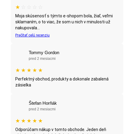
★
☆
☆
☆
☆
Moja skúsenosť s týmto e-shopom bola, žiaľ, veľmi
sklamaním, o to viac, že som u nich v minulosti už
nakupovala...
Prečítať celú recenziu
Tommy Gordon
pred 2 mesiacmi
★
★
★
★
★
Perfektný obchod, produkty a dokonale zabalená
zásielka
Štefan Horňák
pred 2 mesiacmi
★
★
★
★
★
Odporúčam nákup v tomto obchode. Jeden deň