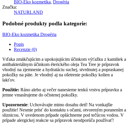
BIO-Eko kozmetika
,
Drogéria
Značka:
NATURLAND
Podobné produkty podla kategorie:
BIO-Eko kozmetika
Drogéria
Popis
Recenzie (0)
Vďaka zmäkčujúcim a upokojujúcim účinkom výťažku z kamiliek a
antibakteriálnym účinkom éterického oleja Tea Tree je prípravok
vhodný na zjemnenie a hydratáciu suchej, stvrdnutej a popraskanej
pokožky na päte. Je vhodný aj na ošetrenie pokožky kolien a
lakťov.
Použitie:​
Ráno alebo aj večer nanesieme tenkú vrstvu prípravku a
jemne vmasírujeme do očistenej pokožky.
Upozornenie
: Uchovávajte mimo dosahu detí! Na vonkajšie
použitie! Nesmie prísť do kontaktu s očami, otvoreným poranením a
sliznicou. V uvedenom prípade opláchneme pod tečúcou vodou. V
prípade alergickej reakcie sa prípravok neodporúča používať!