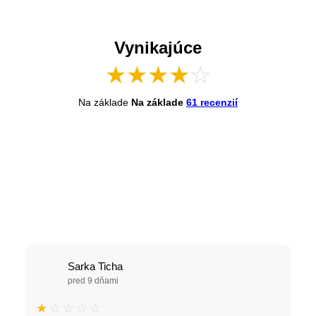
Vynikajúce
★
★
★
★
☆
Na základe
Na základe
61 recenzií
Sarka Ticha
pred 9 dňami
★
☆
☆
☆
☆