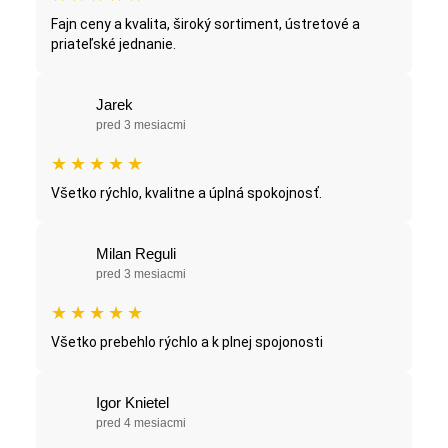
Fajn ceny a kvalita, široký sortiment, ústretové a
priateľské jednanie.
Jarek
pred 3 mesiacmi
★
★
★
★
★
Všetko rýchlo, kvalitne a úplná spokojnosť.
Milan Reguli
pred 3 mesiacmi
★
★
★
★
★
Všetko prebehlo rýchlo a k plnej spojonosti
Igor Knietel
pred 4 mesiacmi