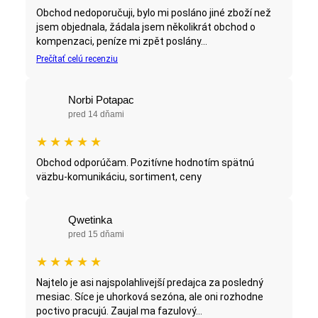
Obchod nedoporučuji, bylo mi posláno jiné zboží než
jsem objednala, žádala jsem několikrát obchod o
kompenzaci, peníze mi zpět poslány...
Prečítať celú recenziu
Norbi Potapac
pred 14 dňami
★
★
★
★
★
Obchod odporúčam. Pozitívne hodnotím spätnú
väzbu-komunikáciu, sortiment, ceny
Qwetinka
pred 15 dňami
★
★
★
★
★
Najtelo je asi najspolahlivejší predajca za posledný
mesiac. Síce je uhorková sezóna, ale oni rozhodne
poctivo pracujú. Zaujal ma fazulový...