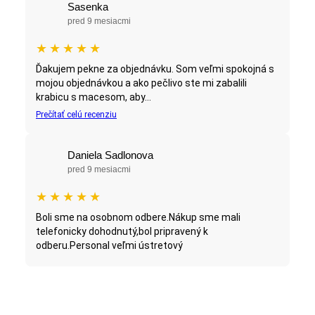
Sasenka
pred 9 mesiacmi
★
★
★
★
★
Ďakujem pekne za objednávku. Som veľmi spokojná s
mojou objednávkou a ako pečlivo ste mi zabalili
krabicu s macesom, aby...
Prečítať celú recenziu
Daniela Sadlonova
pred 9 mesiacmi
★
★
★
★
★
Boli sme na osobnom odbere.Nákup sme mali
telefonicky dohodnutý,bol pripravený k
odberu.Personal veľmi ústretový