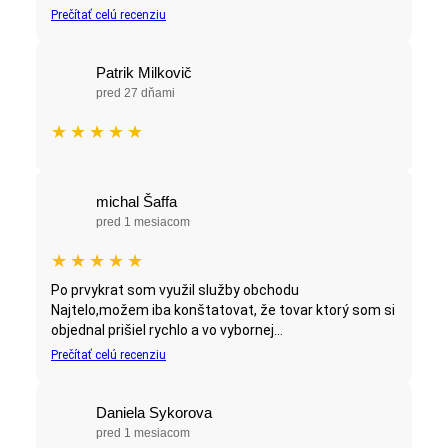
Prečítať celú recenziu
Patrik Milkovič
pred 27 dňami
★
★
★
★
★
michal Šaffa
pred 1 mesiacom
★
★
★
★
★
Po prvykrat som využil služby obchodu
Najtelo,možem iba konštatovat, že tovar ktorý som si
objednal prišiel rychlo a vo vybornej...
Prečítať celú recenziu
Daniela Sykorova
pred 1 mesiacom