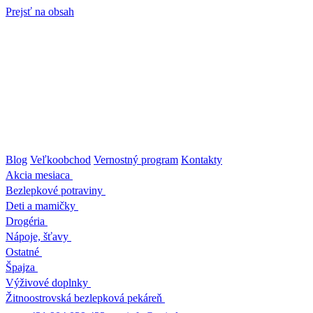
Prejsť na obsah
Blog
Veľkoobchod
Vernostný program
Kontakty
Akcia mesiaca
Bezlepkové potraviny
Deti a mamičky
Drogéria
Nápoje, šťavy
Ostatné
Špajza
Výživové doplnky
Žitnoostrovská bezlepková pekáreň