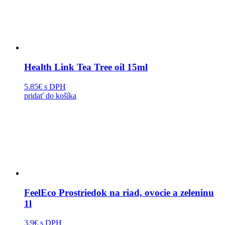
Health Link Tea Tree oil 15ml
5.85€
s DPH
pridať do košíka
FeelEco Prostriedok na riad, ovocie a zeleninu
1l
3.9€
s DPH