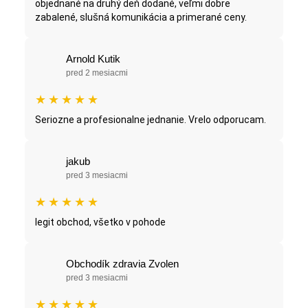
objednané na druhý deň dodané, veľmi dobre
zabalené, slušná komunikácia a primerané ceny.
Arnold Kutik
pred 2 mesiacmi
★
★
★
★
★
Seriozne a profesionalne jednanie. Vrelo odporucam.
jakub
pred 3 mesiacmi
★
★
★
★
★
legit obchod, všetko v pohode
Obchodík zdravia Zvolen
pred 3 mesiacmi
★
★
★
★
★