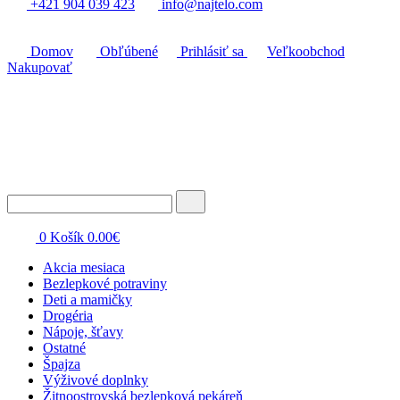
+421 904 039 423
info@najtelo.com
Domov
Obľúbené
Prihlásiť sa
Veľkoobchod
Nakupovať
0
Košík
0.00
€
Akcia mesiaca
Bezlepkové potraviny
Deti a mamičky
Drogéria
Nápoje, šťavy
Ostatné
Špajza
Výživové doplnky
Žitnoostrovská bezlepková pekáreň