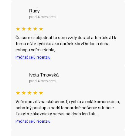
Rudy
pred 4 mesiacmi
★
★
★
★
★
Čo som si objednal to som vždy dostal a tentokrát k
tomu ešte tyčinku ako darček.<br>Dodacia doba
eshopu veľmi rýchla,...
Prečítať celú recenziu
Iveta Trnovská
pred 4 mesiacmi
★
★
★
★
★
Veľmi pozitívna skúsenosť, rýchla a milá komunikácia,
ochotný prístup a nadštandardné riešenie situácie.
Takýto zákaznícky servis sa dnes len tak...
Prečítať celú recenziu