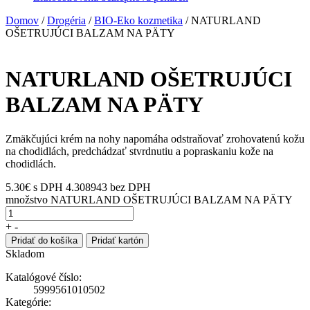
Domov
/
Drogéria
/
BIO-Eko kozmetika
/ NATURLAND
OŠETRUJÚCI BALZAM NA PÄTY
NATURLAND OŠETRUJÚCI
BALZAM NA PÄTY
Zmäkčujúci krém na nohy napomáha odstraňovať zrohovatenú kožu
na chodidlách, predchádzať stvrdnutiu a popraskaniu kože na
chodidlách.
5.30
€
s DPH
4.308943 bez DPH
množstvo NATURLAND OŠETRUJÚCI BALZAM NA PÄTY
+
-
Pridať do košíka
Pridať kartón
Skladom
Katalógové číslo:
5999561010502
Kategórie: