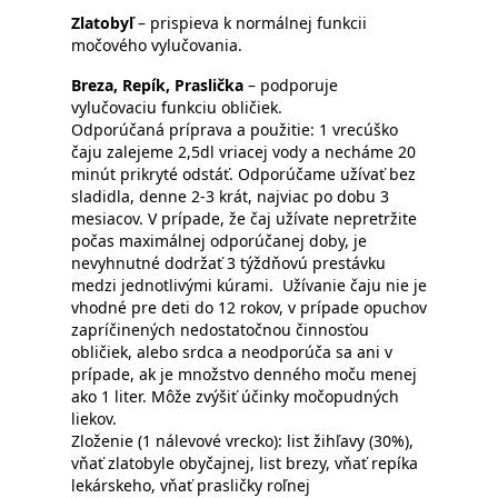
Zlatobyľ
– prispieva k normálnej funkcii
močového vylučovania.
Breza, Repík, Praslička
– podporuje
vylučovaciu funkciu obličiek.
Odporúčaná príprava a použitie: 1 vrecúško
čaju zalejeme 2,5dl vriacej vody a necháme 20
minút prikryté odstáť. Odporúčame užívať bez
sladidla, denne 2-3 krát, najviac po dobu 3
mesiacov. V prípade, že čaj užívate nepretržite
počas maximálnej odporúčanej doby, je
nevyhnutné dodržať 3 týždňovú prestávku
medzi jednotlivými kúrami. Užívanie čaju nie je
vhodné pre deti do 12 rokov, v prípade opuchov
zapríčinených nedostatočnou činnosťou
obličiek, alebo srdca a neodporúča sa ani v
prípade, ak je množstvo denného moču menej
ako 1 liter. Môže zvýšiť účinky močopudných
liekov.
Zloženie (1 nálevové vrecko): list žihľavy (30%),
vňať zlatobyle obyčajnej, list brezy, vňať repíka
lekárskeho, vňať prasličky roľnej