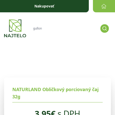
Prejsť na obsah
Nakupovať
NATURLAND Obličkový porciovaný čaj
32g
3.95
€
s DPH