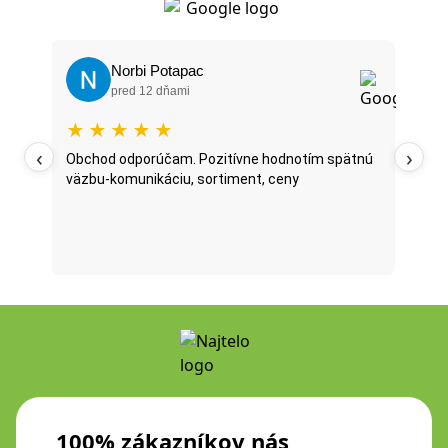
Norbi Potapac
pred 12 dňami
★
★
★
★
★
★
‹
›
oží
Obchod odporúčam. Pozitívne hodnotím spätnú
Najt
väzbu-komunikáciu, sortiment, ceny
posl
...
oni 
fazu
Prečí
100% zákazníkov nás