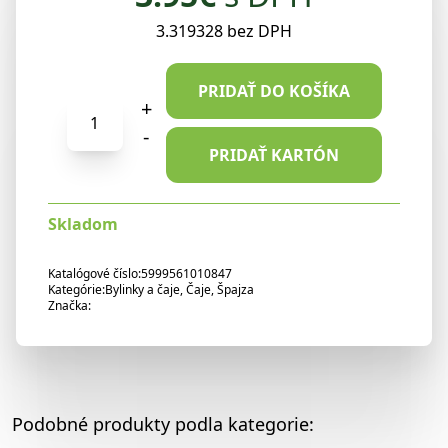
3.319328 bez DPH
PRIDAŤ DO KOŠÍKA
množstvo
+
NATURLAND
-
Obličkový
PRIDAŤ KARTÓN
porciovaný
čaj
Skladom
32g
Katalógové číslo:
5999561010847
Kategórie:
Bylinky a čaje
,
Čaje
,
Špajza
Značka:
Podobné produkty podla kategorie: