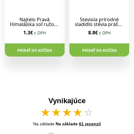
Najtelo Pravá
Steviola prírodné
Himalájska soľ ružová
sladidlo stévia prášok
jemne mletá 1kg
350g
1.3€
8.8€
s DPH
s DPH
PRIDAŤ DO KOŠÍKA
PRIDAŤ DO KOŠÍKA
Vynikajúce
★
★
★
★
☆
Na základe
Na základe
61 recenzií